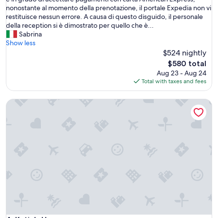
(35
o
a
l
nonostante al momento della prenotazione, il portale Expedia non vi
reviews)
n
t
l
restituisce nessun errore. A causa di questo disguido, il personale
a
i
e
della reception si è dimostrato per quello che è...
l
c
è
Sabrina
e
o
t
Show less
a
p
r
$524 nightly
c
o
o
c
The
$580 total
s
p
o
price
Aug 23 - Aug 24
t
p
g
is
Total with taxes and fees
o
o
l
$580
a
p
i
Katia's Home
u
e
e
t
r
n
o
q
t
s
u
e
e
e
.
s
s
.
i
t
a
r
o
n
i
h
c
e
o
h
s
t
e
c
e
l
e
l
’
a
c