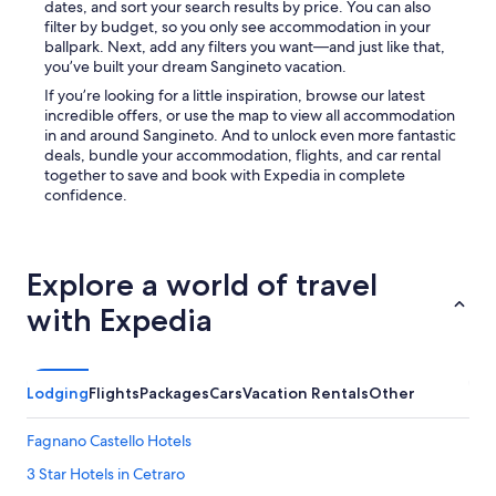
dates, and sort your search results by price. You can also
a
-
u
c
filter by budget, so you only see accommodation in your
r
1
l
o
ballpark. Next, add any filters you want—and just like that,
v
9
m
m
you’ve built your dream Sangineto vacation.
u
)
a
f
o
.
r
o
If you’re looking for a little inspiration, browse our latest
t
U
e
r
incredible offers, or use the map to view all accommodation
o
t
d
t
in and around Sangineto. And to unlock even more fantastic
e
e
o
(
deals, bundle your accommodation, flights, and car rental
c
n
v
p
together to save and book with Expedia in complete
o
t
e
a
confidence.
l
i
a
r
a
A
b
c
z
m
b
h
i
e
i
e
Explore a world of travel
o
r
a
g
n
i
with Expedia
m
g
e
c
o
i
n
a
c
o
o
n
e
p
n
E
Lodging
Flights
Packages
Cars
Vacation Rentals
Other
n
r
c
x
a
i
o
p
t
v
Fagnano Castello Hotels
m
r
o
a
p
e
o
t
3 Star Hotels in Cetraro
r
s
t
o