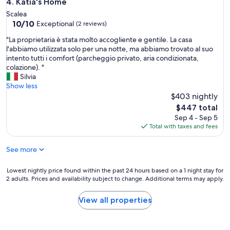
Katia's Home
4. Katia's Home
a
t
h
n
Scalea
r
e
i
10.0
10/10
Exceptional
(2 reviews)
o
i
m
out
v
n
a
"
"La proprietaria è stata molto accogliente e gentile. La casa
of
a
v
z
L
l'abbiamo utilizzata solo per una notte, ma abbiamo trovato al suo
10,
r
e
i
a
intento tutti i comfort (parcheggio privato, aria condizionata,
Exceptional,
e
c
o
p
colazione). "
(2
s
e
n
r
Silvia
reviews)
c
n
e
o
Show less
a
e
è
p
$403 nightly
l
v
p
r
The
$447 total
e
a
r
i
price
Sep 4 - Sep 5
,
r
e
e
is
Total with taxes and fees
s
r
s
t
$447
t
e
e
a
r
b
See more
n
r
a
b
t
i
d
e
e
a
Lowest
Lowest nightly price found within the past 24 hours based on a 1 night stay for
i
a
m
è
2 adults. Prices and availability subject to change. Additional terms may apply.
nightly
n
l
a
s
price
e
m
n
t
found
View all properties
a
a
o
a
within
m
s
n
t
the
i
s
i
a
past