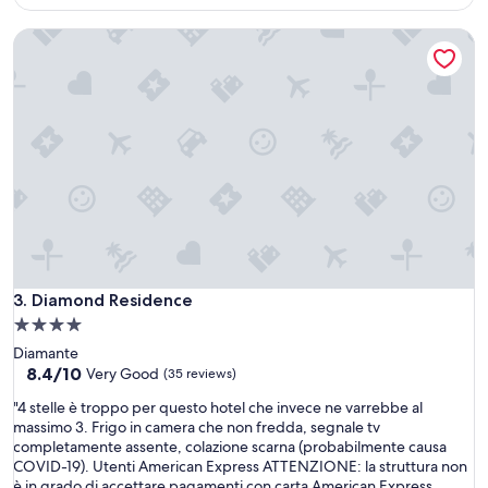
m
$101
a
o
n
Diamond Residence
l
d
t
o
o
n
p
a
u
t
l
o
i
l
t
o
o
n
e
t
c
a
u
n
r
o
a
Diamond Residence
3. Diamond Residence
d
t
4.0
a
o
u
star
Diamante
.
n
property
8.4
8.4/10
I
Very Good
(35 reviews)
f
out
l
a
"
"4 stelle è troppo per questo hotel che invece ne varrebbe al
of
p
n
4
massimo 3. Frigo in camera che non fredda, segnale tv
10,
e
t
s
completamente assente, colazione scarna (probabilmente causa
Very
r
o
t
COVID-19). Utenti American Express ATTENZIONE: la struttura non
Good,
s
m
e
è in grado di accettare pagamenti con carta American Express,