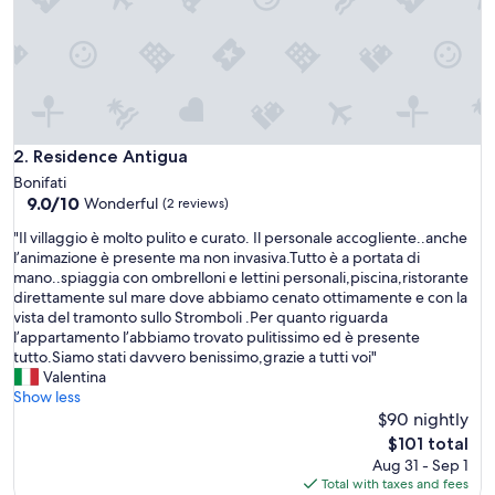
i
n
u
n
b
o
r
g
Residence Antigua
2. Residence Antigua
o
Bonifati
l
9.0
9.0/10
Wonderful
(2 reviews)
e
out
t
"
"Il villaggio è molto pulito e curato. Il personale accogliente..anche
of
t
I
l’animazione è presente ma non invasiva.Tutto è a portata di
10,
e
l
mano..spiaggia con ombrelloni e lettini personali,piscina,ristorante
Wonderful,
r
v
direttamente sul mare dove abbiamo cenato ottimamente e con la
(2
a
i
vista del tramonto sullo Stromboli .Per quanto riguarda
reviews)
l
l
l’appartamento l’abbiamo trovato pulitissimo ed è presente
m
l
tutto.Siamo stati davvero benissimo,grazie a tutti voi"
e
a
Valentina
n
g
Show less
t
g
$90 nightly
e
i
The
$101 total
a
o
price
Aug 31 - Sep 1
b
è
is
Total with taxes and fees
b