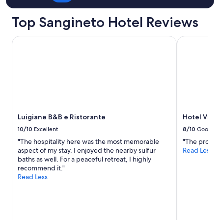
m
r
a
L
a
e
n
a
Top Sangineto Hotel Reviews
d
d
o
c
i
d
.
a
e
a
.
s
Luigiane B&B e Ristorante
Hotel Villag
n
,
s
a
t
s
p
l
r
e
i
'
a
g
a
a
r
n
g
b
e
a
g
b
n
l
i
i
e
e
a
a
l
t
Luigiane B&B e Ristorante
Hotel Villa
c
m
l
v
o
o
10/10
Excellent
8/10
Good
a
c
n
u
"The hospitality here was the most memorable
"The property
s
o
o
t
aspect of my stay. I enjoyed the nearby sulfur
Read Less
t
m
m
i
baths as well. For a peaceful retreat, I highly
r
p
b
l
recommend it."
u
l
r
i
Read Less
t
e
e
z
t
t
l
z
u
a
l
a
r
m
o
t
a
e
n
a