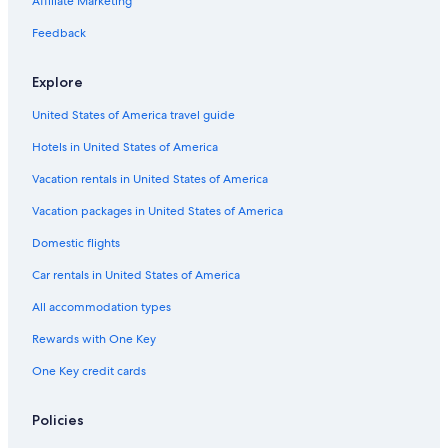
Affiliate Marketing
n
m
s
t
Feedback
m
s
o
o
,
l
v
n
’
Explore
o
o
a
l
n
b
United States of America travel guide
u
o
b
t
s
i
Hotels in United States of America
o
t
a
u
a
Vacation rentals in United States of America
m
n
n
o
Vacation packages in United States of America
’
t
t
a
e
r
Domestic flights
c
a
o
c
l
v
Car rentals in United States of America
o
m
a
g
o
All accommodation types
t
l
m
o
Rewards with One Key
i
e
p
e
n
u
One Key credit cards
n
t
l
z
o
i
a
d
t
Policies
d
e
i