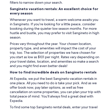
l
a
filters to narrow down your search.
a
t
’
(
,
r
Sangineto vacation rentals: An excellent choice for
i
p
r
o
every season
g
r
i
v
i
o
Whenever you want to travel, a warm welcome awaits you
s
a
e
b
in Sangineto. If you’re looking for a little peace, consider
t
t
n
a
booking during the quieter low season months. For more
o
o
e
b
hustle and bustle, you may prefer to visit Sangineto in high
r
a
q
i
season.
a
l
u
l
n
s
Prices vary throughout the year. Your chosen location,
o
m
t
u
property type, and amenities will impact the cost of your
t
e
e
o
trip, too. The selection of properties we have chosen for
i
n
d
i
you start as low as $101 per night. Rates vary depending on
d
t
i
n
your travel dates, location, and amenities so make a search
i
e
r
t
and you might find even better deals!
a
c
e
e
How to find incredible deals on Sangineto rentals
n
a
t
n
a
u
t
t
At Expedia, we put the best Sangineto vacation rentals in
,
s
a
o
one place. All you need to do is take your pick. And as we
f
a
m
t
offer book now, pay later options, as well as free
r
C
e
u
cancellation on some properties, you can plan your trip with
i
O
n
t
total peace of mind. You’ll always find a great deal with
g
V
t
t
Expedia.
o
I
e
i
To find some top Sangineto rental deals, enter your travel
b
D
s
i