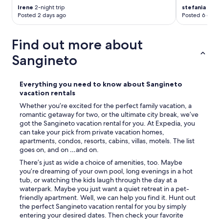
,
n
i
s
Irene
2-night trip
stefania
1-nig
b
t
e
o
Posted 2 days ago
Posted 6 days
a
e
l
l
g
a
e
o
n
s
t
p
Find out more about
o
s
t
e
p
e
Sangineto
i
r
r
n
n
u
i
t
i
n
v
e
p
a
Everything you need to know about Sangineto
o
,
e
n
vacation rentals
d
c
r
o
Whether you’re excited for the perfect family vacation, a
i
o
s
t
romantic getaway for two, or the ultimate city break, we’ve
a
l
o
t
got the Sangineto vacation rental for you. At Expedia, you
c
a
n
e
can take your pick from private vacation homes,
c
z
a
,
apartments, condos, resorts, cabins, villas, motels. The list
e
i
l
m
goes on, and on …and on.
s
o
i
a
s
n
There’s just as wide a choice of amenities, too. Maybe
,
a
o
e
you’re dreaming of your own pool, long evenings in a hot
p
b
r
s
tub, or watching the kids laugh through the day at a
i
b
i
c
waterpark. Maybe you just want a quiet retreat in a pet-
s
i
p
a
friendly apartment. Well, we can help you find it. Hunt out
c
a
e
r
the perfect Sangineto vacation rental for you by simply
i
m
r
n
entering your desired dates. Then check your favorite
n
o