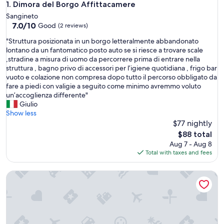
Dimora del Borgo Affittacamere
1. Dimora del Borgo Affittacamere
Sangineto
7.0
7.0/10
Good
(2 reviews)
out
"
"Struttura posizionata in un borgo letteralmente abbandonato
of
S
lontano da un fantomatico posto auto se si riesce a trovare scale
10,
t
,stradine a misura di uomo da percorrere prima di entrare nella
Good,
r
struttura , bagno privo di accessori per l’igiene quotidiana , frigo bar
(2
u
vuoto e colazione non compresa dopo tutto il percorso obbligato da
reviews)
t
fare a piedi con valigie a seguito come minimo avremmo voluto
t
un’accoglienza differente"
u
Giulio
r
Show less
a
$77 nightly
p
The
$88 total
o
price
Aug 7 - Aug 8
s
is
Total with taxes and fees
i
$88
z
Residence Antigua
i
o
n
a
t
a