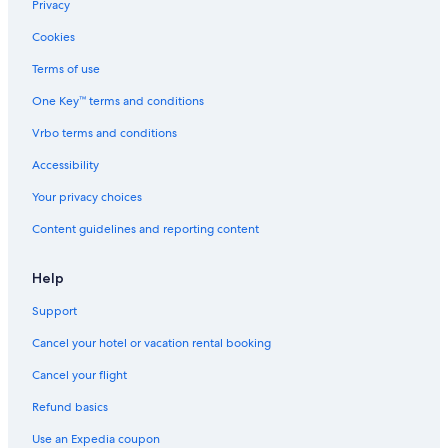
i
l
s
Privacy
f
l
s
f
a
Cookies
i
e
p
m
Terms of use
r
r
o
e
e
e
One Key™ terms and conditions
n
n
d
t
o
è
Vrbo terms and conditions
e
t
p
"
a
Accessibility
r
z
e
Your privacy choices
i
s
o
e
Content guidelines and reporting content
n
n
e
t
,
e
Help
i
t
l
u
Support
p
t
o
Cancel your hotel or vacation rental booking
t
r
o
Cancel your flight
t
.
a
S
Refund basics
l
i
e
a
Use an Expedia coupon