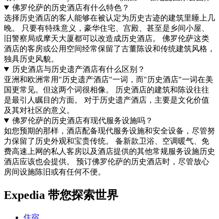
佛罗伦萨的历史酒店有什么特色？
选择历史酒店的客人能够在被认定为历史古迹的建筑里睡上几
晚。 只要有特殊意义，豪华住宅、宫殿、甚至是乡间小屋、
旧警察局或摩天大厦都可以改造成历史酒店。 佛罗伦萨这类
酒店的客房或公用空间经常保留了古董陈设和传统建筑风格，
独具历史风貌。
历史酒店与历史遗产酒店有什么区别？
亚洲和欧洲常用"历史遗产酒店"一词，而"历史酒店"一词在美
国更常见。但这两个词很相像。 历史酒店的建筑和陈设往往
是最引人瞩目的方面。 对于历史遗产酒店，主要是文化价值
及其对社区的意义。
佛罗伦萨的历史酒店有现代服务设施吗？
如您预期的那样，酒店配备现代服务设施和安全设备，尽管努
力保留了历史外观和宝贵传统。 备新款卫浴、空调暖气、免
费高速上网的私人客房以及酒店提供的其他常规服务设施历史
酒店应该也会提供。 预订佛罗伦萨的历史酒店时，尽管放心
房间设施陈旧或有任何不便。
Expedia 带您探索世界
住宿