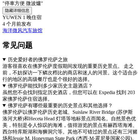
"停車方便 微波爐"
隐藏详细信息
YUWEN
1 晚住宿
4 个月前发布
海洋微风汽车旅馆
常见问题
历史爱好者的佛罗伦萨之旅
游客很喜欢在佛罗伦萨度假期间发现的重要历史景点。 走之
前，不妨探访一下鳞次栉比的商店和迷人的河景。这个适合步
行的地区的高级餐厅也是个很好的选择。
佛罗伦萨能找到多少家历史主题酒店？
虽然您不会找到指定历史酒店，但您可以在 Expedia 找到 203
家佛罗伦萨住宿选择。
佛罗伦萨有哪些最重要的历史景点和其他选择？
佛罗伦萨以佛罗伦萨历史老城、Suislaw River Bridge (苏伊斯
洛河大桥)和Heceta Head 灯塔等地标景点而闻名。自然景色优
美，特别是令人惊叹的海滩，值得游览的景点有赫西塔海滩、
西尔特库斯湖和海狮洞穴等。其他不可错过的景点还有三河赌
场和Jessie M. Honeyman State Park (杰西·M·霍尼曼国家公园)。