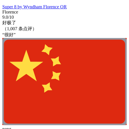
Super 8 by Wyndham Florence OR
Florence
9.0/10
好极了
（1,007 条点评）
“很好”
peng