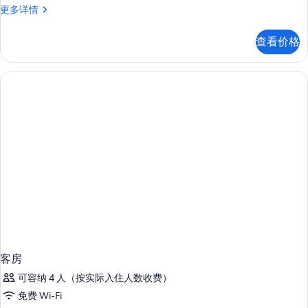
客
更多详情
房
更
查看价格
多
信
息
客房
可容纳 4 人（按实际入住人数收费）
免费 Wi-Fi