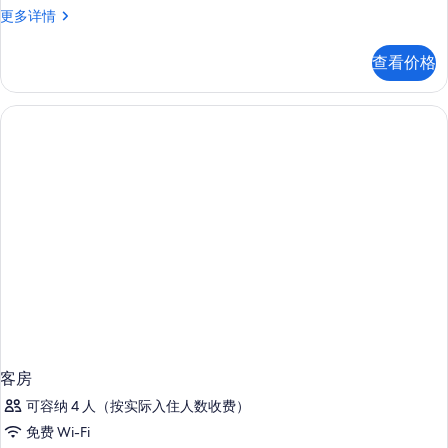
客
更多详情
房
更
查看价格
多
信
息
客房
可容纳 4 人（按实际入住人数收费）
免费 Wi-Fi