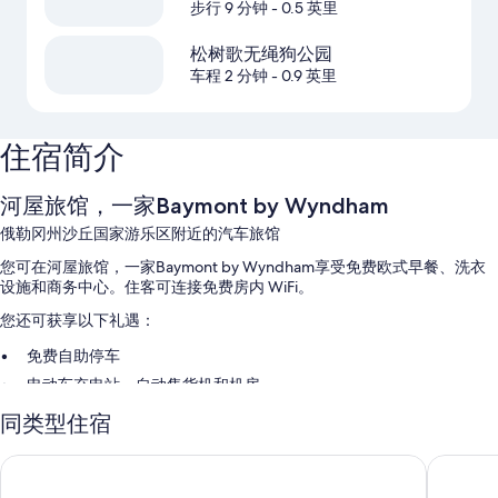
步行 9 分钟
- 0.5 英里
松树歌无绳狗公园
车程 2 分钟
- 0.9 英里
住宿简介
河屋旅馆，一家Baymont by Wyndham
俄勒冈州沙丘国家游乐区附近的汽车旅馆
您可在河屋旅馆，一家Baymont by Wyndham享受免费欧式早餐、洗衣
设施和商务中心。住客可连接免费房内 WiFi。
您还可获享以下礼遇：
免费自助停车
电动车充电站、自动售货机和机房
大堂咖啡/茶、24 小时前台服务和无烟场所
同类型住宿
在住客点评中，中心便利位置和员工服务得到了一致好评。
漂流木海岸度假村及会议中心
Super 8
客房特色