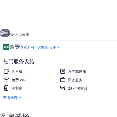
一
家
Baymont
一个
下一个
by
32+
概述
客房
地点
政策
Wyndham
的
点
超赞
8.6
查看所有 1,008 条点评
8.6/10
评
照
热门服务设施
片
库
含早餐
含停车设施
免费 Wi-Fi
商务服务
洗衣房
24 小时前台
住宿正面
查看全部
客房选择