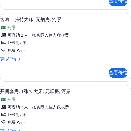
查看价格
张
大
特
床,
大
办公桌、熨斗/熨衣板、免费 WiFi、特
显
7
床,
无
客房, 1 张特大床, 无烟房, 河景
示
无
烟
河景
烟
客
房
房
可容纳 2 人（按实际入住人数收费）
房,
更
的
1 张特大床
多
1
所
信
免费 Wi-Fi
张
息
有
客
更多详情
特
房,
照
大
1
片
查看价格
张
床,
特
无
大
办公桌、熨斗/熨衣板、免费 WiFi、特
显
6
床,
烟
开间套房, 1 张特大床, 无烟房, 河景
示
无
房,
河景
烟
开
河
房,
可容纳 2 人（按实际入住人数收费）
间
河
景
1 张特大床
景
套
的
更
免费 Wi-Fi
房,
多
所
开