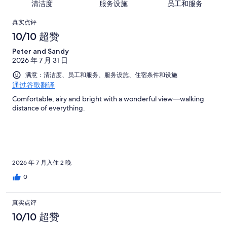
有
条
清洁度
服务设施
员工和服务
评，
21
评，
1008
好
共
点
条
共
条
真实点评
评，
有
好
有
点
评
10/10 超赞
共
1008
评，
1008
评
有
条
Peter and Sandy
共
条
1008
点
2026 年 7 月 31 日
有
点
条
评
1008
满意：清洁度、员工和服务、服务设施、住宿条件和设施
评
点
通过谷歌翻译
条
评
点
Comfortable, airy and bright with a wonderful view—walking
distance of everything.
评
2026 年 7 月入住 2 晚
0
真实点评
10/10 超赞