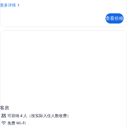
照
客
更多详情
大
房,
片
床,
2
查看价格
张
无
大
烟
床,
无
房,
烟
河
房,
景
河
景
的
更
所
多
信
有
息
照
片
客房
可容纳 4 人（按实际入住人数收费）
免费 Wi-Fi