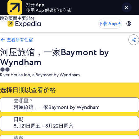
打开 App
使用 App 解锁折扣立减
跳到页面主要部分
下载 App
查看所有住宿
河屋旅馆，一家Baymont by
Wyndham
2.0
River House Inn, a Baymont by Wyndham
星
住
选择日期以查看价格
宿
去哪里？
日期
旅客