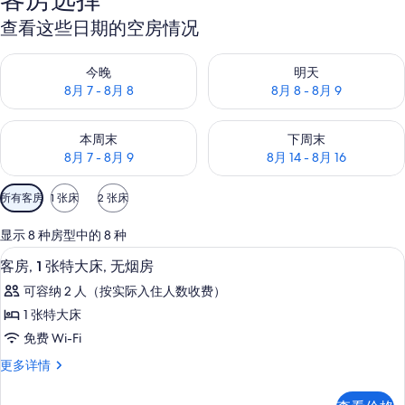
查看这些日期的空房情况
查看今晚的空房情况：8月 7 - 8月 8
查看明天的空房情况：8月 8 - 8
今晚
明天
8月 7 - 8月 8
8月 8 - 8月 9
查看本周末的空房情况：8月 7 - 8月 9
查看下周末的空房情况：8月 14 -
本周末
下周末
8月 7 - 8月 9
8月 14 - 8月 16
可
所有客房
1 张床
2 张床
用
的
显示 8 种房型中的 8 种
客
办公桌、熨斗/熨衣板、免费 WiFi、特
显
3
客房, 1 张特大床, 无烟房
房
示
筛
可容纳 2 人（按实际入住人数收费）
客
选
1 张特大床
房,
条
免费 Wi-Fi
1
件
客
更多详情
张
房,
特
1