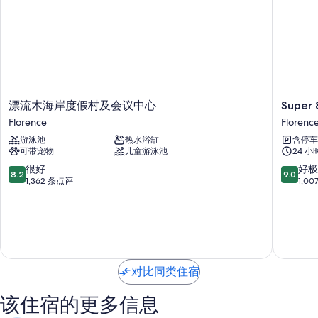
所有客房均为特色家居，拥有免费 WiFi和办公椅之类的舒适设施/服务。
在住客点评中，该住宿场所干净的客房广受好评。
更多设施/服务还包括：
暖气和吊扇
浴室配备淋浴/浴缸组合和免费洗浴用品
漂
Super
漂流木海岸度假村及会议中心
Super 
39-英寸平板电视，带有线频道
流
8
Florence
Florenc
冰箱、微波炉和咖啡机/冲茶器
木
by
游泳池
热水浴缸
含停车
海
Wyndh
可带宠物
儿童游泳池
24 
岸
Florenc
度
OR
8.2
9.0
很好
好极
8.2
9.0
假
Florenc
分，
分，
1,362 条点评
1,0
村
总
总
及
分
分
会
10，
10，
议
很
好
中
好，
极
心
1,362
了，
Florence
条
1,007
对比同类住宿
点
条
评
点
该住宿的更多信息
评