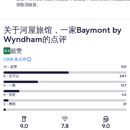
宿取消政策。
关于河屋旅馆，一家Baymont by
点
Wyndham的点评
评
超赞
8.6
1,008 条点评
10
10 - 超赞
531
分
8
8 - 还可以
287
-
分
超
6
6 - 一般
127
-
分
赞。
还
4
4 - 很差
42
-
531
分
可
一
2
条
2 - 糟糕
21
-
以。
分
般。
好
很
287
-
127
评，
差。
条
糟
条
共
9.0
7.8
9.0
42
好
糕。
好