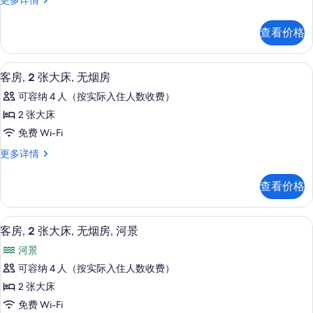
更多详情
信
1
间
有
息
张
套
照
查看价格
房,
特
片
1
大
张
办公桌、熨斗/熨衣板、免费 WiFi、特
显
1
特
床,
客房, 2 张大床, 无烟房
示
大
无
可容纳 4 人（按实际入住人数收费）
床,
客
烟
无
2 张大床
房,
烟
房,
免费 Wi-Fi
房,
2
河
河
客
更多详情
张
景
房,
景
更
大
2
的
查看价格
多
张
床,
信
所
大
无
息
床,
有
客房, 2 张大床, 无烟房, 河景 | 办公
显
5
无
烟
客房, 2 张大床, 无烟房, 河景
照
示
烟
房
河景
房
片
客
的
更
可容纳 4 人（按实际入住人数收费）
房,
多
所
2 张大床
信
2
有
息
免费 Wi-Fi
张