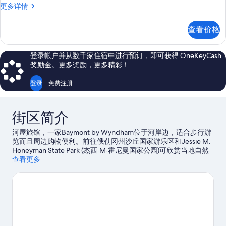
客
更多详情
房
更
查看价格
多
信
息
登录帐户并从数千家住宿中进行预订，即可获得 OneKeyCash
奖励金。更多奖励，更多精彩！
登录
免费注册
街区简介
河屋旅馆，一家Baymont by Wyndham位于河岸边，适合步行游
览而且周边购物便利。前往俄勒冈州沙丘国家游乐区和Jessie M.
Honeyman State Park (杰西·M·霍尼曼国家公园)可欣赏当地自然
景观，Siuslaw Pioneer Museum (西尤斯劳先锋博物馆)和美国俄
查看更多
勒冈州弗洛伦斯俄勒冈海岸军事博物馆是特色文化景点。抓住机
会体验该地区的一些活动，如观鲸。汽车旅馆拥有优越的地理位
置，因而深受住客的喜爱。
访问我们的佛罗伦萨旅行指南
查看佛罗伦萨的更多汽车旅馆