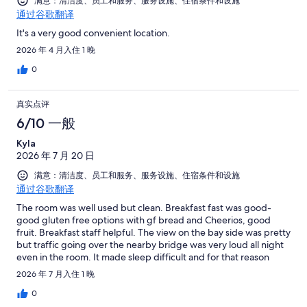
满意：清洁度、员工和服务、服务设施、住宿条件和设施
通过谷歌翻译
It's a very good convenient location.
2026 年 4 月入住 1 晚
0
真实点评
6/10 一般
Kyla
2026 年 7 月 20 日
满意：清洁度、员工和服务、服务设施、住宿条件和设施
通过谷歌翻译
The room was well used but clean. Breakfast fast was good-
good gluten free options with gf bread and Cheerios, good
fruit. Breakfast staff helpful. The view on the bay side was pretty
but traffic going over the nearby bridge was very loud all night
even in the room. It made sleep difficult and for that reason
alone I would not stay there again-maybe the parking lot side is
2026 年 7 月入住 1 晚
quieter-I just wanted the view.
0