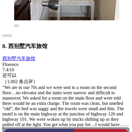
8. 西别墅汽车旅馆
西别墅汽车旅馆
Florence
7.4/10
还可以
（1,002 条点评）
“We are in our 70s and we were sent to a room on the second
floor…no elevator and the stairs were narrow and difficult to
maneuver. We asked for a room on the main floor and were told
there would be an extra charge. The room was clean, but smelled
“old”, the bed was saggy and the towels were small and thin. The
motel is on the main highway at the junction of highway 126 and
highway 101. We were woken up by trucks shifting up as they
pulled off at the light. You get what you pay for…I would have……