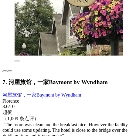
7. 河屋旅馆，一家Baymont by Wyndham
河屋旅馆，一家Baymont by Wyndham
Florence
8.6/10
超赞
（1,009 条点评）
“The room was clean and the breakfast nice. However the facility
could use some updating. The hotel is close to the bridge over the
Suidlaw river and is very noisy”