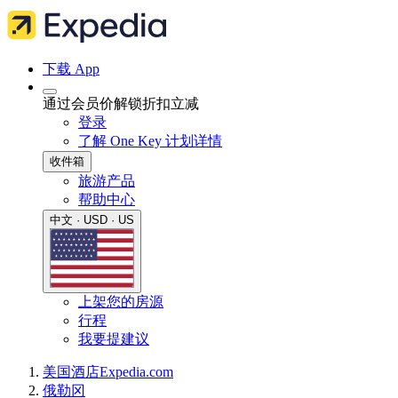
下载 App
通过会员价解锁折扣立减
登录
了解 One Key 计划详情
收件箱
旅游产品
帮助中心
中文 · USD · US
上架您的房源
行程
我要提建议
美国
酒店
Expedia.com
俄勒冈