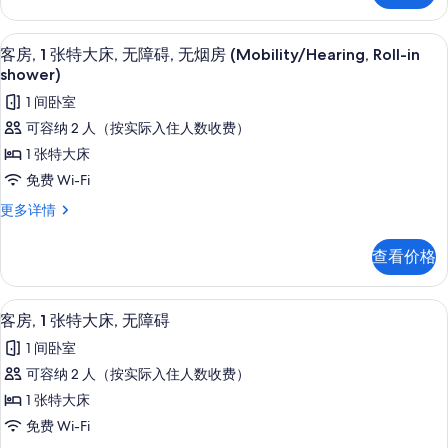
人
2
床
张
高档床上用品、客房内保险箱、办公桌
显
4
双
的
客房, 1 张特大床, 无障碍, 无烟房 (Mobility/Hearing, Roll-in
示
人
shower)
所
床
客
1 间卧室
有
更
房,
多
可容纳 2 人（按实际入住人数收费）
照
信
1
1 张特大床
片
息
张
免费 Wi-Fi
特
客
更多详情
大
房,
1
床,
查看价格
张
无
特
障
大
高档床上用品、客房内保险箱、办公桌
显
6
床,
客房, 1 张特大床, 无障碍
碍,
示
无
1 间卧室
无
障
客
碍,
可容纳 2 人（按实际入住人数收费）
烟
房,
无
1 张特大床
房
烟
1
房
免费 Wi-Fi
(Mobility/Hearing,
张
(Mobility/Hearing,