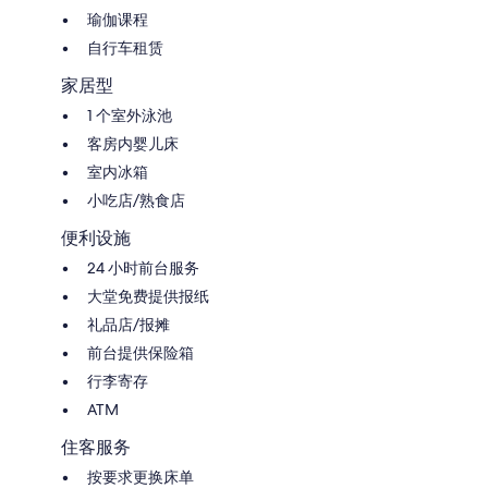
瑜伽课程
自行车租赁
家居型
1 个室外泳池
客房内婴儿床
室内冰箱
小吃店/熟食店
便利设施
24 小时前台服务
大堂免费提供报纸
礼品店/报摊
前台提供保险箱
行李寄存
ATM
住客服务
按要求更换床单