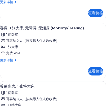
Roll-
客
更多详情
Roll-
特
房,
in
in
大
1
shower)
shower)
查看价格
张
床,
更
的
特
多
无
大
所
信
高档床上用品、客房内保险箱、办公桌
显
4
床,
障
客房, 1 张大床, 无障碍, 无烟房 (Mobility/Hearing)
息
有
示
无
碍
1 间卧室
照
障
客
的
碍
可容纳 2 人（按实际入住人数收费）
片
房,
更
所
1 张大床
多
1
有
信
免费 Wi-Fi
张
息
照
客
更多详情
大
房,
片
床,
1
查看价格
张
无
大
障
床,
高档床上用品、客房内保险箱、办公桌
显
4
无
碍,
尊荣客房, 1 张特大床
示
障
无
1 间卧室
碍,
尊
烟
无
可容纳 3 人（按实际入住人数收费）
荣
烟
房
1 张特大床