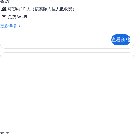
客房
有
照
可容纳 10 人（按实际入住人数收费）
片
免费 Wi-Fi
客
更多详情
房
更
查看价格
多
信
息