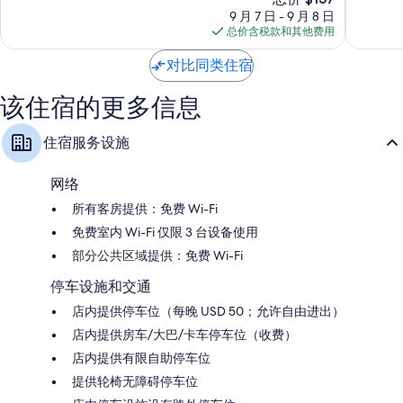
价
欢
亚
很
超
9 月 7 日 - 9 月 8 日
格
朋
哥
好，
赞，
总价含税款和其他费用
$157
酒
市
2,648
1,975
店
中
条
条
对比同类住宿
圣
心
点
点
地
评
评
该住宿的更多信息
亚
哥
住宿服务设施
市
中
心
网络
所有客房提供：免费 Wi-Fi
免费室内 Wi-Fi 仅限 3 台设备使用
部分公共区域提供：免费 Wi-Fi
停车设施和交通
店内提供停车位（每晚 USD 50；允许自由进出）
店内提供房车/大巴/卡车停车位（收费）
店内提供有限自助停车位
提供轮椅无障碍停车位