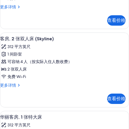
息
特
片
客
更多详情
大
房,
床
1
查看价格
张
(Skyline)
特
的
大
客房, 2 张双人床 (Skyline) |
显
所
5
床
客房, 2 张双人床 (Skyline)
示
(Skyline)
有
312 平方英尺
更
客
照
多
1 间卧室
房,
信
片
可容纳 4 人（按实际入住人数收费）
息
2
2 张双人床
张
免费 Wi-Fi
双
客
更多详情
人
房,
床
2
查看价格
张
(Skyline)
双
的
人
高档床上用品、客房内保险箱、办公桌
显
所
4
床
华丽客房, 1 张特大床
示
(Skyline)
有
312 平方英尺
更