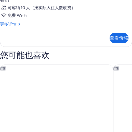
可容纳 10 人（按实际入住人数收费）
免费 Wi-Fi
客
更多详情
房
更
查看价格
多
信
息
您可能也喜欢
居住馆由万豪圣迭戈伯纳多牧场/斯克里普斯波韦酒店
Z酒店
广告
广告