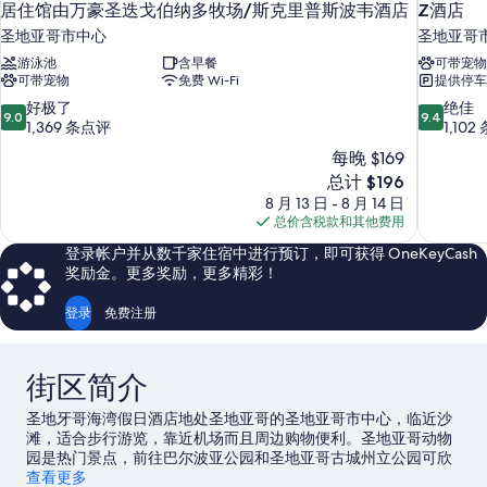
居住馆由万豪圣迭戈伯纳多牧场/斯克里普斯波韦酒店
Z酒店
圣地亚哥市中心
圣地亚哥
游泳池
含早餐
可带宠物
可带宠物
免费 Wi-Fi
提供停车
9.0
9.4
好极了
绝佳
9.0
9.4
分，
分，
1,369 条点评
1,10
总
总
每晚 $169
分
分
新
总计 $196
10，
10，
价
8 月 13 日 - 8 月 14 日
好
绝
格
总价含税款和其他费用
极
佳，
$196
了，
1,102
登录帐户并从数千家住宿中进行预订，即可获得 OneKeyCash
1,369
条
奖励金。更多奖励，更多精彩！
条
点
点
评
登录
免费注册
评
街区简介
圣地牙哥海湾假日酒店地处圣地亚哥的圣地亚哥市中心，临近沙
滩，适合步行游览，靠近机场而且周边购物便利。圣地亚哥动物
园是热门景点，前往巴尔波亚公园和圣地亚哥古城州立公园可欣
赏当地自然景观。航空母舰博物馆和圣迭戈会议中心是另外两个
查看更多