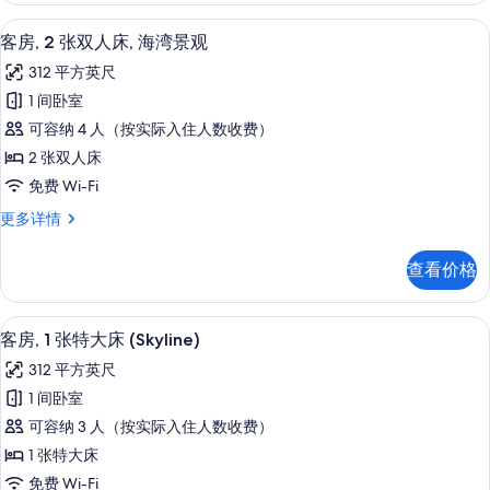
湾
大
高档床上用品、客房内保险箱、办公桌
显
5
床,
景
客房, 2 张双人床, 海湾景观
示
海
观
312 平方英尺
湾
客
的
景
1 间卧室
房,
观
所
可容纳 4 人（按实际入住人数收费）
更
2
有
多
2 张双人床
张
信
照
免费 Wi-Fi
息
双
片
客
更多详情
人
房,
床,
2
查看价格
张
海
双
湾
人
高档床上用品、客房内保险箱、办公桌
显
6
床,
景
客房, 1 张特大床 (Skyline)
示
海
观
312 平方英尺
湾
客
的
景
1 间卧室
房,
观
所
可容纳 3 人（按实际入住人数收费）
更
1
有
多
1 张特大床
张
信
照
免费 Wi-Fi