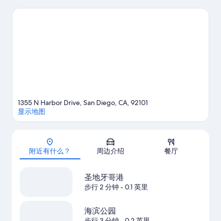
值得推荐的游玩去处。您可就近选择划皮艇、水肺潜水和浮潜，
体验该地区的水上游乐活动，或者选择极限跳伞，体验优美的户
外风景。酒店拥有优越的地理位置，因而深受住客的喜爱。
访问
我们的圣地亚哥旅行指南
1355 N Harbor Drive, San Diego, CA, 92101
显示地图
地图
附近有什么？
周边介绍
餐厅
圣地牙哥港
步行 2 分钟
- 0.1 英里
海滨公园
步行 3 分钟
- 0.2 英里