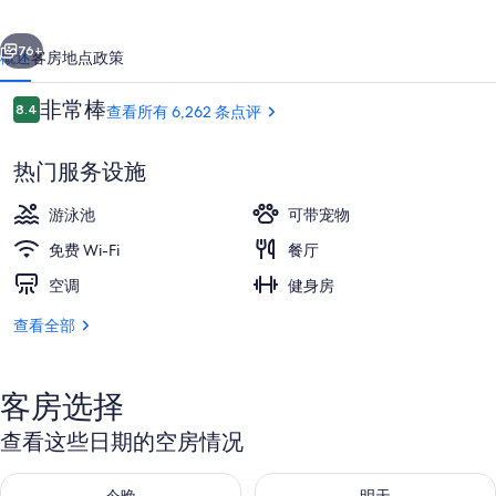
假
一个
下一个
日
76+
概述
客房
地点
政策
酒
点
非常棒
8.4
查看所有 6,262 条点评
店
8.4/10
评
的
热门服务设施
照
游泳池
可带宠物
片
免费 Wi-Fi
餐厅
库
空调
健身房
3 间餐厅，供应早餐、午餐和晚餐
查看全部
客房选择
查看这些日期的空房情况
查看今晚的空房情况：8月 7 - 8月 8
查看明天的空房情况：8月 8 - 8