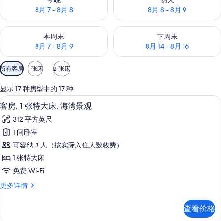
今晚
明天
8月 7 - 8月 8
8月 8 - 8月 9
查看本周末的空房情况：8月 7 - 8月 9
查看下周末的空房情况：8月 14 -
本周末
下周末
8月 7 - 8月 9
8月 14 - 8月 16
可
所有客房
1 张床
2 张床
用
的
显示 17 种房型中的 17 种
客
高档床上用品、客房内保险箱、办公桌
显
6
客房, 1 张特大床, 海湾景观
房
示
筛
312 平方英尺
客
选
1 间卧室
房,
条
可容纳 3 人（按实际入住人数收费）
1
件
1 张特大床
张
免费 Wi-Fi
特
客
更多详情
大
房,
床,
1
查看价格
张
海
特