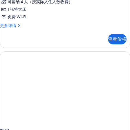
无
无
可容纳 4 人（按实际入住人数收费）
房,
烟
烟
1 张特大床
房,
1
房,
海
免费 Wi-Fi
张
湾
海
套
更多详情
景
特
房,
湾
观
大
1
(Parlor)
景
查看价格
张
床,
更
观
特
多
无
大
信
(Parlor)
床,
烟
息
的
无
房,
烟
所
海
房,
有
海
湾
湾
照
景
景
片
观
观
(Point
(Point
Loma)
Loma)
更
多
的
信
所
息