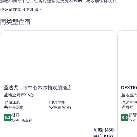
酒吧和商务中心。住客可连接免费房内 WiFi，与亲朋保持联系。
您还可获享以下礼遇：
室外游泳池配备日光浴躺椅
同类型住宿
全套早餐（收费）、自行车租赁和自助停车（收费）
圣迭戈 - 市中心希尔顿欢朋酒店
DEXTRO
快速退房、ATM/银行服务和多语言服务
舞厅、行李储存室和机房
在住客点评中，餐饮选择、游泳池和中心便利位置得到了很高的评
价。
客房特色
所有 600 间客房均拥有高档床上用品和空调等礼遇，还有免费 WiFi和办
公椅等设施/服务。 在住客点评中，该住宿场所干净的客房得到了称赞。
圣
DEXTR
圣迭戈 - 市中心希尔顿欢朋酒店
DEXTR
迭
小
更多客房便利设施/服务还包括：
圣地亚哥市中心
圣地亚
戈
意
垃圾回收和LED 灯泡
游泳池
含早餐
游泳池
-
大
可带宠物
免费 Wi-Fi
餐厅
市
利，
浴室配备名牌洗护用品和淋浴/浴缸组合
中
BW
8.2
8.8
很好
超赞
8.2
8.8
32-英寸高清电视，带收费电视频道
心
Premier
分，
分，
2,648 条点评
1,9
希
Collecti
总
总
阳台或露台、冰箱和免费婴儿床
每晚 $135
尔
圣
分
分
新
顿
总价 $157
地
10，
10，