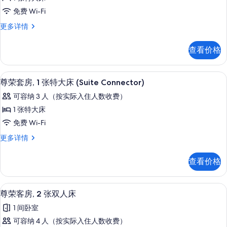
房
客
(Mobility/Hearing)
(Mobility/Hearing)
免费 Wi-Fi
房,
更
的
尊
更多详情
多
1
所
荣
信
张
客
息
有
查看价格
房,
特
照
1
大
张
片
高档床上用品、客房内保险箱、办公桌
显
5
特
床
尊荣套房, 1 张特大床 (Suite Connector)
示
大
的
可容纳 3 人（按实际入住人数收费）
床
尊
所
更
1 张特大床
荣
多
有
免费 Wi-Fi
信
套
照
息
尊
更多详情
房,
荣
片
1
套
查看价格
房,
张
1
特
张
高档床上用品、客房内保险箱、办公桌
显
4
特
大
尊荣客房, 2 张双人床
示
大
床
1 间卧室
床
尊
(Suite
(Suite
可容纳 4 人（按实际入住人数收费）