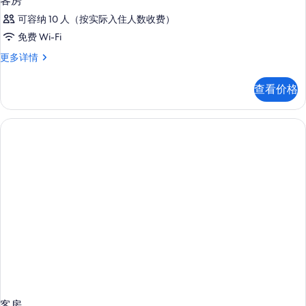
客房
可容纳 10 人（按实际入住人数收费）
免费 Wi-Fi
客
更多详情
房
更
查看价格
多
信
息
客房