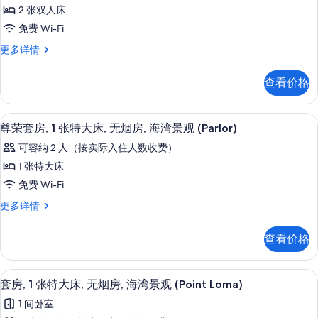
荣
Connector)
Connector)
2 张双人床
更
客
的
多
免费 Wi-Fi
房,
所
信
尊
更多详情
息
2
有
荣
张
客
照
查看价格
房,
双
片
2
人
张
尊荣套房, 1 张特大床, 无烟房, 海湾景
显
6
双
床
尊荣套房, 1 张特大床, 无烟房, 海湾景观 (Parlor)
示
人
的
可容纳 2 人（按实际入住人数收费）
床
尊
所
更
1 张特大床
荣
多
有
免费 Wi-Fi
信
套
照
息
尊
更多详情
房,
荣
片
1
套
查看价格
房,
张
1
特
张
套房, 1 张特大床, 无烟房, 海湾景观 (
显
12
特
大
套房, 1 张特大床, 无烟房, 海湾景观 (Point Loma)
示
大
床,
1 间卧室
床,
套