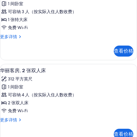
华
照
多
1 间卧室
丽
信
片
可容纳 3 人（按实际入住人数收费）
息
客
1 张特大床
房,
免费 Wi-Fi
1
华
更多详情
张
丽
特
客
查看价格
房,
大
1
床
张
华丽客房, 2 张双人床 | 高档床上用
显
5
特
的
华丽客房, 2 张双人床
示
大
所
312 平方英尺
床
华
有
更
1 间卧室
丽
多
照
可容纳 4 人（按实际入住人数收费）
信
客
片
息
2 张双人床
房,
免费 Wi-Fi
2
华
更多详情
张
丽
双
客
查看价格
房,