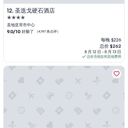
自
备
圣迭戈硬石酒店
12. 圣迭戈硬石酒店
。
4.0
”
星
圣地亚哥市中心
住
9.0
9.0/10
好极了
（4,197 条点评）
宿
分，
每晚 $226
总
新
总价 $262
分
价
10，
8 月 12 日 - 8 月 13 日
格
好
总价含税款和其他费用
$262
极
了，
达纳米森湾酒店
（4,197
条
点
评）