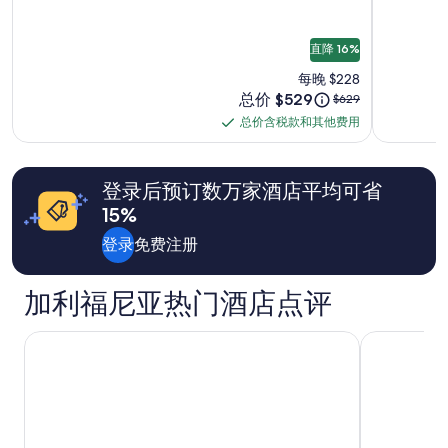
晚
最
低
直降 16%
价
每晚 $228
格。
价
总价 $529
原
$629
价
格
价
格
总价含税款和其他费用
总
为
为
和
$529
价
$629，
供
查
含
应
登录后预订数万家酒店平均可省
看
情
税
有
况
15%
款
关
可
和
标
登录
免费注册
能
准
其
会
房
有
他
加利福尼亚热门酒店点评
价
所
费
的
变
用
更
动。
洛伊斯好莱坞酒店
柏本克酒店
多
可
信
能
息。
需
遵
守
其