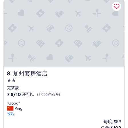
加州套房酒店
加州套房酒店
8. 加州套房酒店
2.0
星
克莱蒙
住
7.8
7.8/10
还可以
（2,836 条点评）
宿
分，
“
“Good”
总
G
Ping
分
o
收起
10，
o
还
每晚 $89
d
可
新
总价 $102