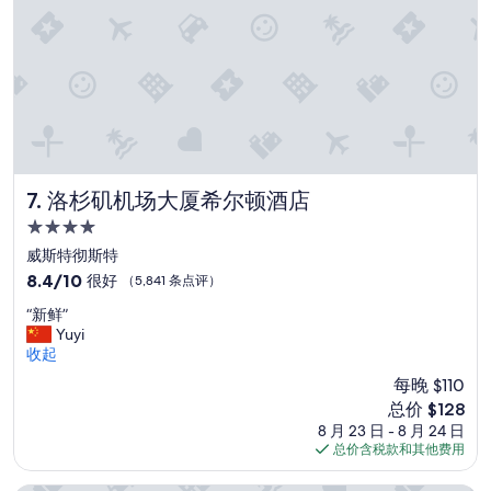
.
l
o
c
a
t
i
o
n
i
洛杉矶机场大厦希尔顿酒店
7. 洛杉矶机场大厦希尔顿酒店
s
4.0
a
星
c
威斯特彻斯特
住
o
8.4
8.4/10
很好
（5,841 条点评）
n
宿
分，
“
c
“新鲜”
总
新
e
Yuyi
分
鲜
r
收起
10，
”
n
很
每晚 $110
”
好，
新
总价 $128
（5,841
价
8 月 23 日 - 8 月 24 日
条
格
总价含税款和其他费用
点
$128
评）