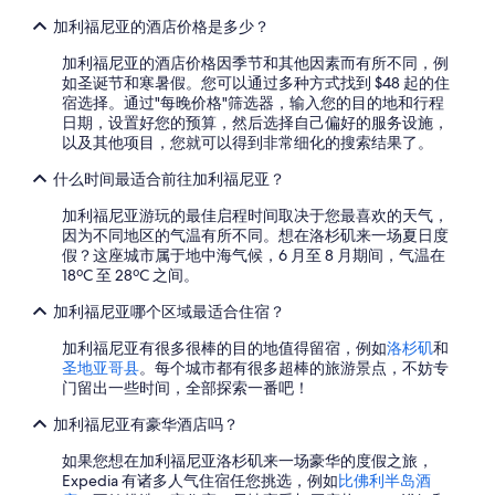
的
加利福尼亚的酒店价格是多少？
更
多
加利福尼亚的酒店价格因季节和其他因素而有所不同，例
详
如圣诞节和寒暑假。您可以通过多种方式找到 $48 起的住
情
宿选择。通过"每晚价格"筛选器，输入您的目的地和行程
日期，设置好您的预算，然后选择自己偏好的服务设施，
以及其他项目，您就可以得到非常细化的搜索结果了。
什么时间最适合前往加利福尼亚？
加利福尼亚游玩的最佳启程时间取决于您最喜欢的天气，
因为不同地区的气温有所不同。想在洛杉矶来一场夏日度
假？这座城市属于地中海气候，6 月至 8 月期间，气温在
18ºC 至 28ºC 之间。
加利福尼亚哪个区域最适合住宿？
加利福尼亚有很多很棒的目的地值得留宿，例如
洛杉矶
和
圣地亚哥县
。每个城市都有很多超棒的旅游景点，不妨专
门留出一些时间，全部探索一番吧！
加利福尼亚有豪华酒店吗？
如果您想在加利福尼亚洛杉矶来一场豪华的度假之旅，
Expedia 有诸多人气住宿任您挑选，例如
比佛利半岛酒