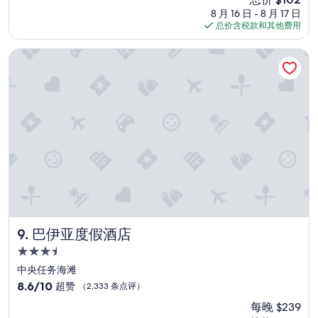
”
以，
价
8 月 16 日 - 8 月 17 日
（2,836
格
总价含税款和其他费用
条
$102
点
巴伊亚度假酒店
评）
巴伊亚度假酒店
9. 巴伊亚度假酒店
3.5
星
中央任务海滩
住
8.6
8.6/10
超赞
（2,333 条点评）
宿
分，
每晚 $239
总