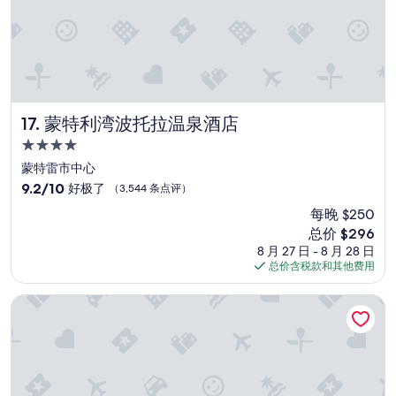
蒙特利湾波托拉温泉酒店
17. 蒙特利湾波托拉温泉酒店
4.0
星
蒙特雷市中心
住
9.2
9.2/10
好极了
（3,544 条点评）
宿
分，
每晚 $250
总
新
总价 $296
分
价
10，
8 月 27 日 - 8 月 28 日
格
好
总价含税款和其他费用
$296
极
了，
DEXTRO小意大利，BW Premier Collection
（3,544
条
点
评）