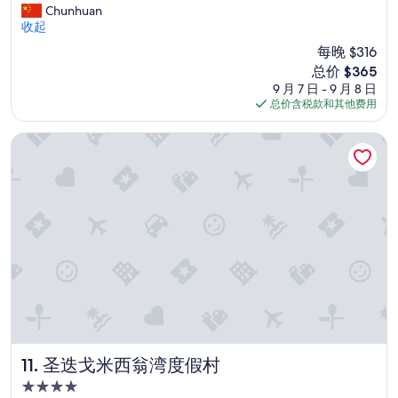
t
Chunhuan
分
o
收起
10，
o
好
每晚 $316
b
极
新
总价 $365
a
了，
价
9 月 7 日 - 9 月 8 日
d
（1,155
格
总价含税款和其他费用
”
条
$365
点
圣迭戈米西翁湾度假村
评）
圣迭戈米西翁湾度假村
11. 圣迭戈米西翁湾度假村
4.0