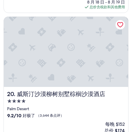
价
8 月 18 日 - 8 月 19 日
體
条
格
总价含税款和其他费用
驗
点
$243
”
评）
威斯汀沙漠柳树别墅棕榈沙漠酒店
威斯汀沙漠柳树别墅棕榈沙漠酒店
20. 威斯汀沙漠柳树别墅棕榈沙漠酒店
4.0
星
Palm Desert
住
9.2
9.2/10
好极了
（3,644 条点评）
宿
分，
每晚 $152
总
新
总价 $174
分