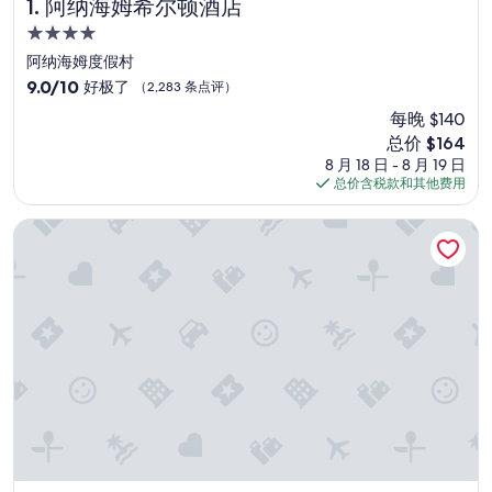
阿纳海姆希尔顿酒店
1. 阿纳海姆希尔顿酒店
4.0
星
阿纳海姆度假村
住
9.0
9.0/10
好极了
（2,283 条点评）
宿
分，
每晚 $140
总
新
总价 $164
分
价
10，
8 月 18 日 - 8 月 19 日
格
好
总价含税款和其他费用
$164
极
了，
兰乔拉斯帕尔马斯 KSL 华丽温泉度假酒店
（2,283
条
点
评）