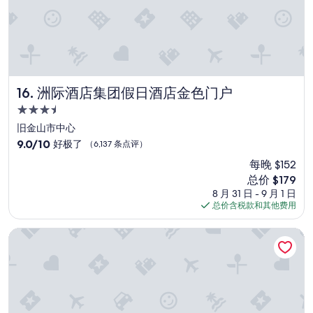
c
e
i
p
t
i
n
t
洲际酒店集团假日酒店金色门户
16. 洲际酒店集团假日酒店金色门户
i
3.5
m
星
e
旧金山市中心
住
.
9.0
9.0/10
好极了
（6,137 条点评）
”
宿
分，
每晚 $152
总
新
总价 $179
分
价
10，
8 月 31 日 - 9 月 1 日
格
好
总价含税款和其他费用
$179
极
了，
蒙特利湾波托拉温泉酒店
（6,137
条
点
评）