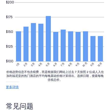
$200
$175
$150
$125
$100
10 月
12 月
3 月
4 月
5 月
6 月
8 月
9 月
11 月
2 月
7 月
1 月
价格趋势信息不包含税费，而是根据我们网站上过去 7 天按照 2 位成人入住
加利福尼亚的热门酒店的平均每晚基础价格计算得出。选择日期，搜索每晚
含税总价。
关
更多详情
于
价
格
常见问题
趋
势