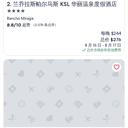
兰乔拉斯帕尔马斯 KSL 华丽温泉度假酒店
2. 兰乔拉斯帕尔马斯 KSL 华丽温泉度假酒店
4.0
星
Rancho Mirage
住
8.8
8.8/10
超赞
（2,076 条点评）
宿
分，
每晚 $244
总
新
总价 $276
分
价
10，
8 月 16 日 - 8 月 17 日
格
超
总价含税款和其他费用
$276
赞，
（2,076
安那翰尊荣庭园酒店
条
点
评）