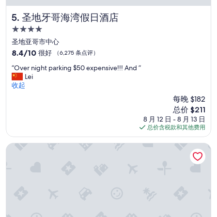
圣地牙哥海湾假日酒店
5. 圣地牙哥海湾假日酒店
4.0
星
圣地亚哥市中心
住
8.4
8.4/10
很好
（6,275 条点评）
宿
分，
“
“Over night parking $50 expensive!!! And ”
总
O
Lei
分
v
收起
10，
e
很
每晚 $182
r
好，
新
总价 $211
n
（6,275
价
8 月 12 日 - 8 月 13 日
i
条
格
总价含税款和其他费用
g
点
$211
h
评）
t
圣地亚哥海亚特度假俱乐部
p
a
r
k
i
n
g
$