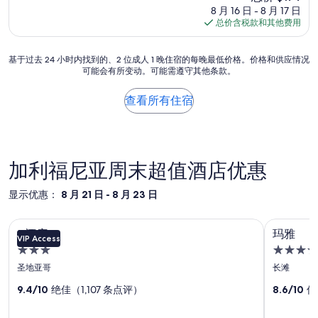
价
10，
8 月 16 日 - 8 月 17 日
格
好
总价含税款和其他费用
$174
极
了，
基
基于过去 24 小时内找到的、2 位成人 1 晚住宿的每晚最低价格。价格和供应情况
（3,644
可能会有所变动。可能需遵守其他条款。
于
条
过
点
去
评）
查看所有住宿
24
小
时
内
找
加利福尼亚周末超值酒店优惠
到
的、
显示优惠：
8 月 21 日 - 8 月 23 日
2
位
Z
Z酒店
玛雅
玛
成
Z酒店
玛雅
人
VIP Access
酒
雅
3.0
4.0
1
店
照
晚
星
星
圣地亚哥
长滩
住
照
住
片
住
宿
9.4/10
绝佳（1,107 条点评）
8.6/10
优
宿
宿
片
库
的
每
库