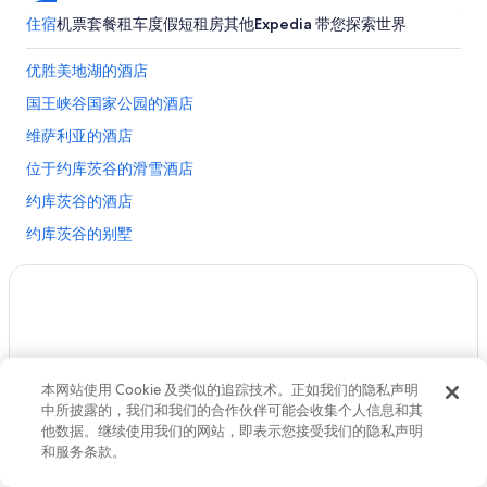
住宿
机票
套餐
租车
度假短租房
其他
Expedia 带您探索世界
优胜美地湖的酒店
国王峡谷国家公园的酒店
维萨利亚的酒店
位于约库茨谷的滑雪酒店
约库茨谷的酒店
约库茨谷的别墅
巨杉马里波萨林附近的酒店
国王峡谷国家公园大树桩入口附近的酒店
中国峰避暑山庄附近的酒店
洛奇普游客中心附近的酒店
本网站使用 Cookie 及类似的追踪技术。正如我们的隐私声明
红杉和国王峡谷国家公园附近的酒店
中所披露的，我们和我们的合作伙伴可能会收集个人信息和其
谢尔曼将军树附近的酒店
他数据。继续使用我们的网站，即表示您接受我们的隐私声明
和服务条款。
科塞戈尔德的酒店