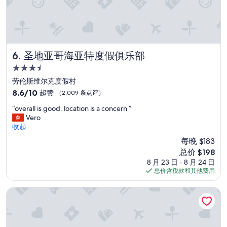
5
0
e
x
p
e
圣地亚哥海亚特度假俱乐部
6. 圣地亚哥海亚特度假俱乐部
n
3.5
s
星
i
劳伦斯维尔克度假村
住
v
8.6
8.6/10
超赞
（2,009 条点评）
e
宿
分，
“
!
“overall is good. location is a concern ”
总
o
!
Vero
分
v
!
收起
10，
e
A
超
每晚 $183
r
n
赞，
新
总价 $198
a
d
（2,009
价
8 月 23 日 - 8 月 24 日
l
”
条
格
总价含税款和其他费用
l
点
$198
i
评）
s
洛杉矶机场大厦希尔顿酒店
g
o
o
d