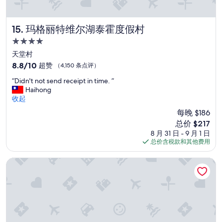
玛格丽特维尔湖泰霍度假村
15. 玛格丽特维尔湖泰霍度假村
4.0
星
天堂村
住
8.8
8.8/10
超赞
（4,150 条点评）
宿
分，
“
“Didn't not send receipt in time. ”
总
D
Haihong
分
i
收起
10，
d
超
每晚 $186
n
赞，
新
总价 $217
'
（4,150
价
8 月 31 日 - 9 月 1 日
t
条
格
总价含税款和其他费用
n
点
$217
o
评）
t
洲际酒店集团假日酒店金色门户
s
e
n
d
r
e