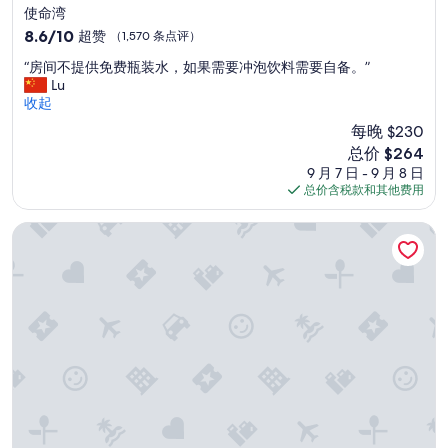
星
使命湾
住
8.6
8.6/10
超赞
（1,570 条点评）
宿
分，
“
“房间不提供免费瓶装水，如果需要冲泡饮料需要自备。”
总
房
Lu
分
间
收起
10，
不
超
每晚 $230
提
赞，
新
总价 $264
供
（1,570
价
9 月 7 日 - 9 月 8 日
免
条
格
总价含税款和其他费用
费
点
$264
瓶
评）
装
圣迭戈硬石酒店
水
，
如
果
需
要
冲
泡
饮
料
需
要