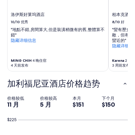
他
条
洛伊斯好莱坞酒店
柏本克酒店
款。
10/10
优秀
8/10
好
"地點不錯,房間算大,但是裝潢稍微有的舊,整體算不
"蠻有歷史
錯"
敞，但有點
隐藏详细信息
蠻近的"
隐藏详细信
MING CHIH
4 晚住宿
Karena
2 晚
4 天前发布
3 周前发布
加利福尼亚酒店价格趋势
价格较低
价格较高
本月
下个月
11 月
5 月
$151
$150
$225