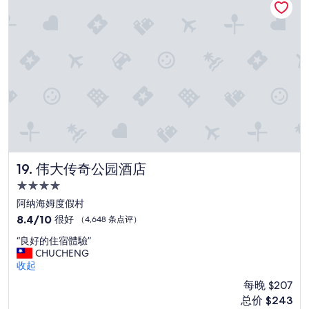
了
没
法
睡
”
伟大传奇公园酒店
19. 伟大传奇公园酒店
4.0
星
阿纳海姆度假村
住
8.4
8.4/10
很好
（4,648 条点评）
宿
分，
“
“良好的住宿體驗”
总
良
CHUCHENG
分
好
收起
10，
的
很
每晚 $207
住
好，
新
总价 $243
宿
（4,648