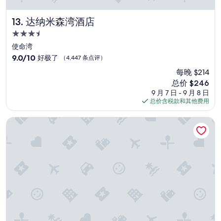
达纳米森湾酒店
13. 达纳米森湾酒店
3.5
星
使命湾
住
9.0
9.0/10
好极了
（4,447 条点评）
宿
分，
每晚 $214
总
新
总价 $246
分
价
10，
9 月 7 日 - 9 月 8 日
格
好
总价含税款和其他费用
$246
极
了，
优胜美地全景小屋酒店
（4,447
条
点
评）