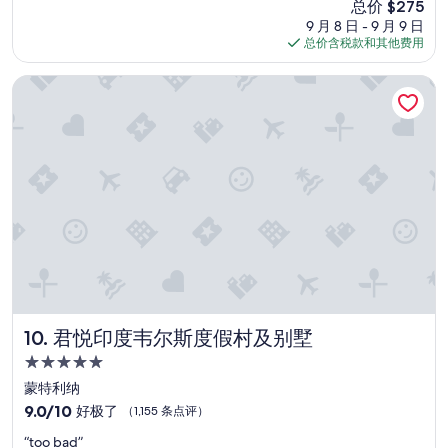
新
总价 $275
分
价
10，
9 月 8 日 - 9 月 9 日
格
超
总价含税款和其他费用
$275
赞，
（2,333
君悦印度韦尔斯度假村及别墅
条
点
评）
君悦印度韦尔斯度假村及别墅
10. 君悦印度韦尔斯度假村及别墅
5.0
星
蒙特利纳
住
9.0
9.0/10
好极了
（1,155 条点评）
宿
分，
“
“too bad”
总