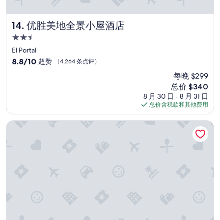
优胜美地全景小屋酒店
14. 优胜美地全景小屋酒店
2.5
星
El Portal
住
8.8
8.8/10
超赞
（4,264 条点评）
宿
分，
每晚 $299
总
新
总价 $340
分
价
10，
8 月 30 日 - 8 月 31 日
格
超
总价含税款和其他费用
$340
赞，
（4,264
玛格丽特维尔湖泰霍度假村
条
点
评）