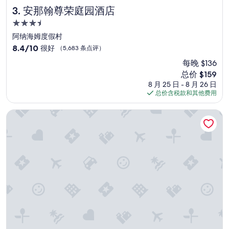
安那翰尊荣庭园酒店
3. 安那翰尊荣庭园酒店
3.5
星
阿纳海姆度假村
住
8.4
8.4/10
很好
（5,683 条点评）
宿
分，
每晚 $136
总
新
总价 $159
分
价
10，
8 月 25 日 - 8 月 26 日
格
很
总价含税款和其他费用
$159
好，
（5,683
天堂点度假村&水疗中心
条
点
评）