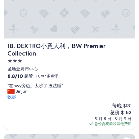
DEXTRO小意大利，BW Premier Collection
18. DEXTRO小意大利，BW Premier
Collection
3.0
星
圣地亚哥市中心
住
8.8
8.8/10
超赞
（1,987 条点评）
宿
分，
“
“在hwy旁边。太吵了 没法睡”
总
在
Jinjun
分
h
收起
10，
w
超
每晚 $131
y
赞，
新
总价 $152
旁
（1,987
价
9 月 8 日 - 9 月 9 日
边
条
格
总价含税款和其他费用
。
点
$152
太
评）
吵
伟大传奇公园酒店