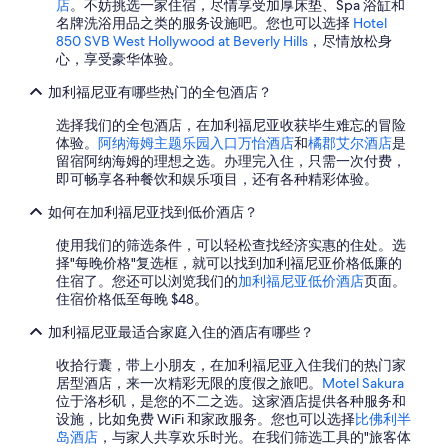
店
。不妨挑选一家住宿，尽情享受加厚床垫、Spa 浴缸和
名牌洗浴用品之类的服务设施吧。您也可以选择
Hotel
850 SVB West Hollywood at Beverly Hills
，尽情放松身
心，享受豪华体验。
加利福尼亚有哪些热门的全包酒店？
选择我们的全包酒店，在加利福尼亚收获毕生难忘的冒险
体验。
阿纳海姆主题乐园入口万怡酒店
和
橘郡艾尔酒店
是
留宿阿纳海姆的理想之选。办理完入住，只需一次付费，
即可畅享各种餐饮和娱乐项目，还有各种精彩体验。
如何在加利福尼亚找到低价酒店？
使用我们的筛选条件，可以轻松查找经济实惠的住处。选
择"每晚价格"复选框，就可以找到加利福尼亚价格低廉的
住宿了。您还可以浏览我们的
加利福尼亚低价酒店
页面。
住宿价格低至每晚 $48。
加利福尼亚最适合家庭入住的酒店有哪些？
收拾行囊，带上小朋友，在加利福尼亚入住我们的热门家
居型酒店，来一次精彩无限的度假之旅吧。
Motel Sakura
位于洛杉矶，是您的不二之选。这家酒店提供各种服务和
设施，比如免费 WiFi 和家政服务。您也可以选择
比佛利半
岛酒店
，与家人共享欢乐时光。在我们筛选工具的"旅客体