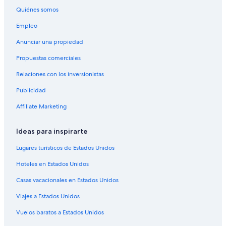
Hoteles cerca de Museo Tteok
Quiénes somos
Hoteles cerca de Palacio Gyeongbok
Empleo
Hoteles cerca de Aldea tradicional de Bukchon Hanok
Anunciar una propiedad
Hoteles en Jongno-gu
Propuestas comerciales
Hoteles en Sogong-dong
Relaciones con los inversionistas
Hoteles en Euljiro-dong
Publicidad
Moteles en Estación de metro de Jongno 3-ga
Affiliate Marketing
Hoteles cerca de Teatro Myeongdong Nanta
Hoteles históricos en Jung-gu
Ideas para inspirarte
Apartamentos en Estación de metro de Seoul
Lugares turísticos de Estados Unidos
Hoteles cerca de Mercado Namdaemun
Hoteles en Estados Unidos
Hoteles cerca de Torre N de Seúl
Casas vacacionales en Estados Unidos
Viajes a Estados Unidos
Vuelos baratos a Estados Unidos