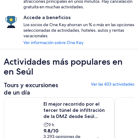
atracciones principales en unos minutos. Hay cancelación
gratuita en muchas actividades.
Accede a beneficios
Los socios de One Key ahorran un % o más en las opciones
seleccionadas de actividades, hoteles, autos y rentas
vacacionales.
Ver información sobre One Key
Actividades más populares en
en Seúl
Tours y excursiones
Ver las 433 actividades
de un día
El mejor recorrido por el tercer túnel de infiltración de la D
Tour para 
El mejor recorrido por el
tercer túnel de infiltración
de la DMZ desde Seúl...
La
9 h
9.8
9.8/10
actividad
de
3,293 opiniones de
dura