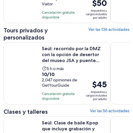
El
$50
Viator
10
9
precio
con
impuestos y
horas
Cancelación gratuita
es
cargos incluidos
3293
disponible
por adulto
de
opiniones
$50.
Tours privados y
Ver las 136 actividades
por
personalizados
adulto
Seúl: recorrido por la DMZ con la opción de desertor del m
Tour de S
Seúl: recorrido por la DMZ
con la opción de desertor
del museo JSA y puente...
La
5 h o más
10.0
10/10
actividad
de
2,047 opiniones de
dura
El
$45
GetYourGuide
10
5
precio
con
impuestos y
horas
Cancelación gratuita
es
cargos incluidos
2047
disponible
por adulto
de
opiniones
$45.
Clases y talleres
Ver las 56 actividades
por
Seúl: Clase de baile Kpop que incluye grabación y edición d
Seúl: Luga
adulto
Seúl: Clase de baile Kpop
que incluye grabación y