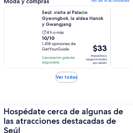
Moda y compras
Ver las 18 actividades
por
Seúl: visita al Palacio Gyeongbok, la aldea Hanok y Gwangj
Seúl: Alq
adulto
Seúl: visita al Palacio
Gyeongbok, la aldea Hanok
y Gwangjang
La
4 h o más
10.0
10/10
actividad
de
1,418 opiniones de
dura
El
$33
GetYourGuide
10
4
precio
con
impuestos y
horas
Cancelación gratuita
es
cargos incluidos
1418
disponible
por adulto
de
opiniones
$33.
Se
Ver todas
por
abrirá
adulto
en
una
nueva
pestaña
Hospédate cerca de algunas de
las atracciones destacadas de
Seúl