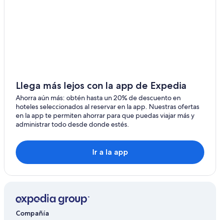
Hoteles históricos en Myeong-dong
Hoteles románticos en Myeong-dong
Hoteles baratos en Myeong-dong
Hoteles boutique en Myeong-dong
Hoteles con desayuno incluido en Myeong-dong
Hoteles con gimnasio en Myeong-dong
Llega más lejos con la app de Expedia
Hoteles con restaurante en Myeong-dong
Ahorra aún más: obtén hasta un 20% de descuento en
hoteles seleccionados al reservar en la app. Nuestras ofertas
Hoteles con sauna en Myeong-dong
en la app te permiten ahorrar para que puedas viajar más y
administrar todo desde donde estés.
Hoteles que aceptan mascotas en Myeong-dong
Hoteles en Myeong-dong
Ir a la app
Hoteles cerca de Embajada y Consulado de Estados
Unidos en Corea
Apartamentos en Estación de metro de Euljiro 1-ga
Hoteles en Aldea de Ikseon-dong Hanok
Hoteles cerca de Parque Namsan
Compañía