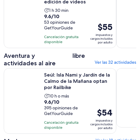
edición de videos
La
1 h 30 min
9.6
9.6/10
actividad
de
53 opiniones de
dura
El
$55
GetYourGuide
10
1
precio
con
impuestos y
hora
Cancelación gratuita
es
cargos incluidos
53
disponible
y
por adulto
de
opiniones
30
$55.
Aventura y
libre
minutos
por
actividades al aire
Ver las 32 actividades
adulto
Seúl: Isla Nami y Jardín de la Calmo de la Mañana optan por 
Isla Nami,
Seúl: Isla Nami y Jardín de la
Calmo de la Mañana optan
por Railbike
La
10 h o más
9.6
9.6/10
actividad
de
395 opiniones de
dura
El
$54
GetYourGuide
10
10
precio
con
impuestos y
horas
Cancelación gratuita
es
cargos incluidos
395
disponible
por adulto
de
opiniones
$54.