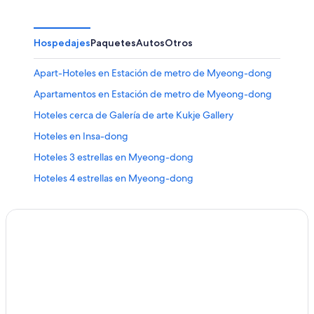
Hospedajes
Paquetes
Autos
Otros
Apart-Hoteles en Estación de metro de Myeong-dong
Apartamentos en Estación de metro de Myeong-dong
Hoteles cerca de Galería de arte Kukje Gallery
Hoteles en Insa-dong
Hoteles 3 estrellas en Myeong-dong
Hoteles 4 estrellas en Myeong-dong
Hoteles 5 estrellas en Myeong-dong
Apart-Hoteles en Myeong-dong
Hoteles con concierge en Myeong-dong
Hoteles con casino en Myeong-dong
Hoteles con spa en Myeong-dong
Hoteles familiares en Myeong-dong