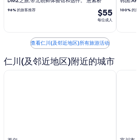
DMZ之旅,带北朝鲜体验馆和选件。 悬索桥
韩国:AR
$55
96%
的旅客推荐
100%
的旅
每位成人
查看仁川(及邻近地区)所有旅游活动
仁川(及邻近地区)附近的城市