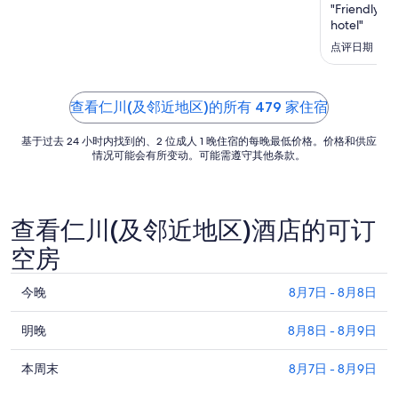
日
"Friendly st
hotel"
的
每
点评日期：2026
晚
价
格
查看仁川(及邻近地区)的所有 479 家住宿
总
基于过去 24 小时内找到的、2 位成人 1 晚住宿的每晚最低价格。价格和供应
价
情况可能会有所变动。可能需遵守其他条款。
$91
查看仁川(及邻近地区)酒店的可订
空房
查
今晚
8月7日 - 8月8日
看
查
仁
明晚
8月8日 - 8月9日
看
川
查
仁
本周末
8月7日 - 8月9日
(及
看
川
邻