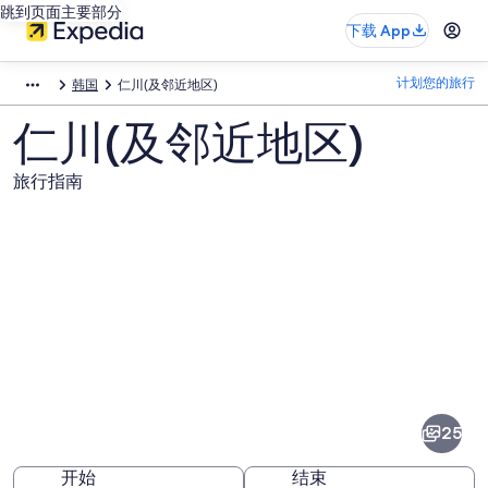
跳到页面主要部分
下载 App
计划您的旅行
韩国
仁川(及邻近地区)
仁川(及邻近地区)
旅行指南
仁
川
(及
25
邻
开始
结束