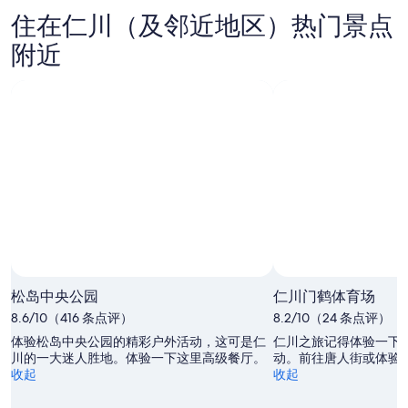
仁
(及
近
住在仁川（及邻近地区）热门景点
川
邻
地
附近
(及
近
区)
邻
地
今
近
区)
晚
地
明
的
区)
晚
价
本
的
格，
周
价
入
末
格，
住
的
入
日
价
住
期
格，
日
为
入
期
8
住
月
为
松岛中央公园
仁川门鹤体育场
日
7
8
8.6/10（416 条点评）
8.2/10（24 条点评）
日
月
期
体验松岛中央公园的精彩户外活动，这可是仁
仁川之旅记得体验一下
-
8
为
川的一大迷人胜地。体验一下这里高级餐厅。
动。前往唐人街或体验
8
日
8
收起
收起
月
-
月