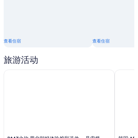
8
8
7
日
月
日
9
-
日
8
月
9
日
查看住宿
查看住宿
旅游活动
DMZ之旅,带北朝鲜体验馆和选件。 悬索桥
韩国:ARE