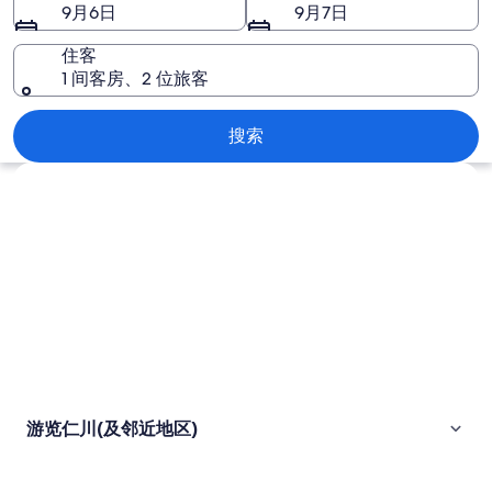
近
9月6日
9月7日
地
住客
区)
1 间客房、2 位旅客
图
仁川(及邻近地区)
搜索
片
浏览地图
游览仁川(及邻近地区)