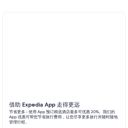
青川2洞的酒店
松岛的酒店
仁川唐人街的酒店
东区的酒店
延寿区的酒店
论岘洞的酒店
永宗岛的酒店
仁川国际机场附近的酒店
仁川大入口站附近的酒店
松岛中央公园附近的酒店
仁川大学附近的酒店
仁川国际机场站附近的酒店
借助 Expedia App 走得更远
西区的酒店
节省更多 - 使用 App 预订精选酒店最多可优惠 20%。我们的
App 优惠可帮您节省旅行费用，让您尽享更多旅行并随时随地
云西站附近的酒店
管理行程。
九月洞的酒店