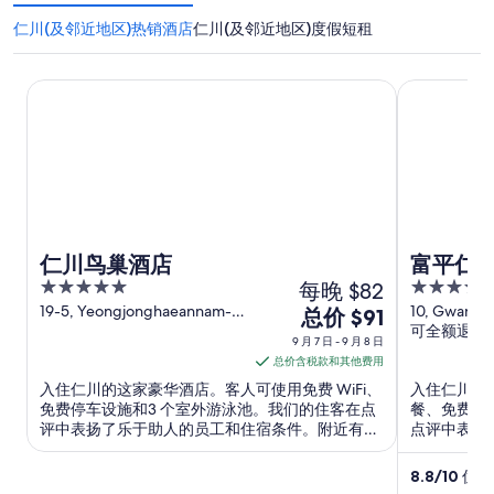
仁川(及邻近地区)热销酒店
仁川(及邻近地区)度假短租
仁川鸟巢酒店
富平仁川东横
仁川鸟巢酒店
富平仁川
5
每晚 $82
3.5
out
out
19-5, Yeongjonghaeannam-
10, Gwangja
9
总价 $91
ro, Jung-gu Incheon Incheon
Bupyeong-g
可全额退款
of
of
月
9 月 7 日 - 9 月 8 日
Incheon
5
5
7
总价含税款和其他费用
日
入住仁川的这家豪华酒店。客人可使用免费 WiFi、
入住仁川的
到
免费停车设施和3 个室外游泳池。我们的住客在点
餐、免费 W
评中表扬了乐于助人的员工和住宿条件。附近有热
点评中表扬
9
门景点巨济港和巨蚕浦海滩。
有热门景点
月
心。
8.8
/
10
优秀！
8