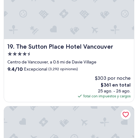
b
u
e
n
u
b
i
c
a
The Sutton Place Hotel Vancouver
19. The Sutton Place Hotel Vancouver
d
Propiedad
o
de
”
Centro de Vancouver, a 0.6 mi de Davie Village
4.5
9.4
9.4/10
Excepcional
(3,292 opiniones)
estrellas
de
$303 por noche
10,
El
$361 en total
Excepcional,
precio
(3,292
25 ago. - 26 ago.
actual
opiniones)
Total con impuestos y cargos
es
de
Moda Hotel
$361