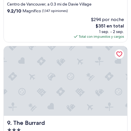
n
de
Centro de Vancouver, a 0.3 mi de Davie Village
a
3.0
9.2
9.2/10
Magnífico
(1,147 opiniones)
,
estrellas
de
e
$294 por noche
10,
s
El
$351 en total
Magnífico,
o
precio
(1,147
1 sep. - 2 sep.
a
actual
opiniones)
Total con impuestos y cargos
y
es
u
de
The Burrard
d
$351
a
m
u
c
h
o
y
e
s
t
á
c
e
The Burrard
9. The Burrard
r
c
Propiedad