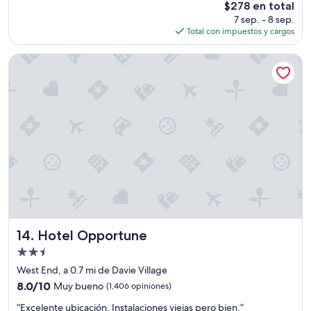
a
El
$278 en total
Excelente,
t
c
precio
(2,484
7 sep. - 8 sep.
a
e
actual
opiniones)
Total con impuestos y cargos
c
n
es
i
t
de
Hotel Opportune
o
r
$278
n
o
e
d
s
o
c
n
o
d
m
e
o
h
e
a
n
y
e
m
l
u
r
c
e
h
Hotel Opportune
14. Hotel Opportune
s
a
t
Propiedad
a
a
c
de
West End, a 0.7 mi de Davie Village
u
t
2.5
8.0
8.0/10
Muy bueno
(1,406 opiniones)
r
i
estrellas
de
a
v
“
“Excelente ubicación. Instalaciones viejas pero bien.”
10,