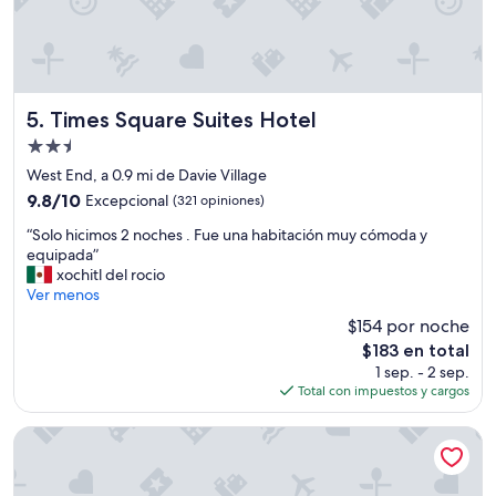
e
u
s
e
i
t
r
e
d
n
e
í
Times Square Suites Hotel
5. Times Square Suites Hotel
v
a
Propiedad
a
s
c
de
i
West End, a 0.9 mi de Davie Village
a
2.5
e
9.8
9.8/10
Excepcional
(321 opiniones)
c
n
estrellas
de
i
“
t
“Solo hicimos 2 noches . Fue una habitación muy cómoda y
10,
o
S
o
equipada”
Excepcional,
n
o
q
xochitl del rocio
(321
e
l
u
Ver menos
opiniones)
s
o
e
$154 por noche
a
h
a
c
El
$183 en total
i
l
o
precio
1 sep. - 2 sep.
c
h
n
actual
Total con impuestos y cargos
i
o
o
es
m
t
c
de
o
e
Hotel Willo (formerly YWCA Hotel Vancouver)
e
$183
s
l
r
2
l
T
n
e