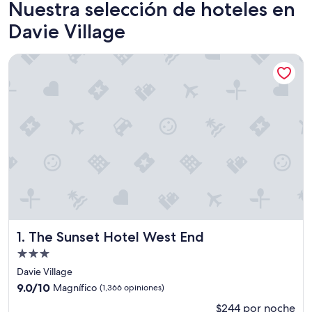
Nuestra selección de hoteles en
Davie Village
The Sunset Hotel West End
The Sunset Hotel West End
1. The Sunset Hotel West End
Propiedad
de
Davie Village
3.0
9.0
9.0/10
Magnífico
(1,366 opiniones)
estrellas
de
$244 por noche
10,