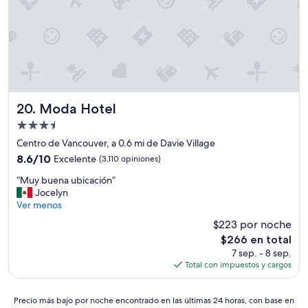
Moda Hotel
20. Moda Hotel
Propiedad
de
Centro de Vancouver, a 0.6 mi de Davie Village
3.5
8.6
8.6/10
Excelente
(3,110 opiniones)
estrellas
de
“
“Muy buena ubicación”
10,
M
Jocelyn
Excelente,
u
Ver menos
(3,110
y
opiniones)
$223 por noche
b
El
$266 en total
u
precio
7 sep. - 8 sep.
e
actual
Total con impuestos y cargos
n
es
a
de
u
Precio
$266
Precio más bajo por noche encontrado en las últimas 24 horas, con base en
b