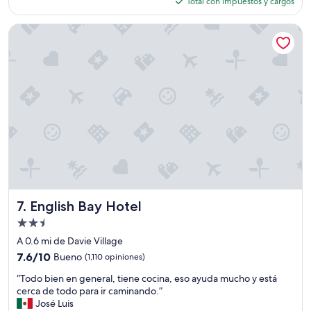
actual
Total con impuestos y cargos
s
c
es
o
ó
de
English Bay Hotel
t
m
$177
i
o
e
d
n
a
e
y
n
e
5
q
e
u
s
i
t
p
r
a
e
d
l
a
l
”
English Bay Hotel
7. English Bay Hotel
a
s
Propiedad
p
de
A 0.6 mi de Davie Village
a
2.5
7.6
7.6/10
Bueno
(1,110 opiniones)
r
estrellas
de
a
“
“Todo bien en general, tiene cocina, eso ayuda mucho y está
10,
m
T
cerca de todo para ir caminando.”
Bueno,
i
o
José Luis
(1,110
L