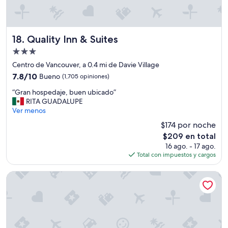
!
”
Quality Inn & Suites
18. Quality Inn & Suites
Propiedad
de
Centro de Vancouver, a 0.4 mi de Davie Village
3.0
7.8
7.8/10
Bueno
(1,705 opiniones)
estrellas
de
“
“Gran hospedaje, buen ubicado”
10,
G
RITA GUADALUPE
Bueno,
r
Ver menos
(1,705
a
opiniones)
$174 por noche
n
El
$209 en total
h
precio
16 ago. - 17 ago.
o
actual
Total con impuestos y cargos
s
es
p
de
e
The Sutton Place Hotel Vancouver
$209
d
a
j
e
,