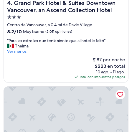
m
Grand Park Hotel & Suites Downtown Vancouver, an Ascen
4. Grand Park Hotel & Suites Downtown
a
Vancouver, an Ascend Collection Hotel
ñ
Propiedad
o
a
de
Centro de Vancouver, a 0.4 mi de Davie Village
d
3.0
8.2
8.2/10
Muy bueno
(2,011 opiniones)
e
estrellas
de
c
“
“Para las estrellas que tenía siento que al hotel le faltó”
10,
u
P
Thelma
Muy
a
a
Ver menos
bueno,
d
r
(2,011
$187 por noche
o
a
opiniones)
s
El
$223 en total
l
i
precio
10 ago. - 11 ago.
a
l
actual
Total con impuestos y cargos
s
o
es
e
q
de
s
Times Square Suites Hotel
u
$223
t
e
r
d
e
e
l
s
l
e
a
a
s
s
q