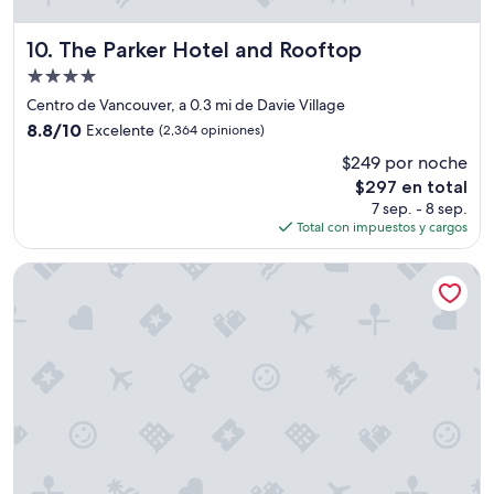
e
r
s
The Parker Hotel and Rooftop
10. The Parker Hotel and Rooftop
o
Propiedad
n
de
a
Centro de Vancouver, a 0.3 mi de Davie Village
4.0
l
8.8
8.8/10
Excelente
(2,364 opiniones)
a
estrellas
de
$249 por noche
m
10,
a
El
$297 en total
Excelente,
b
precio
(2,364
7 sep. - 8 sep.
l
actual
opiniones)
Total con impuestos y cargos
e
es
”
de
Sylvia Hotel
$297