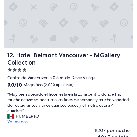
i
f
i
c
i
o
h
e
r
m
Hotel Belmont Vancouver - MGallery Collection
12. Hotel Belmont Vancouver - MGallery
o
Collection
s
Propiedad
o
.
de
Centro de Vancouver, a 0.5 mi de Davie Village
V
4.0
9.0
9.0/10
Magnífico
(2,020 opiniones)
i
estrellas
de
s
“
“Muy bien ubicado el hotel está en la zona centro donde hay
10,
t
M
mucha actividad nocturna los fines de semana y mucha variedad
Magnífico,
a
u
de restaurantes a unos cuantos pasos y el metro está a 4
(2,020
s
y
cuadras”
opiniones)
a
b
HUMBERTO
l
i
Ver menos
a
e
$207 por noche
p
n
l
El