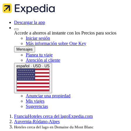
Descargar la app
Accede a ahorros al instante con los Precios para socios
Iniciar sesión
Más información sobre One Key
Mensajes
Planea tu viaje
Atención al cliente
español · USD · US
Anunciar una propiedad
Mis viajes
Sugerencias
Francia
Hoteles cerca del lago
Expedia.com
Auvernia-Ródano-Alpes
Hoteles cerca del lago en Domaine du Mont Blanc