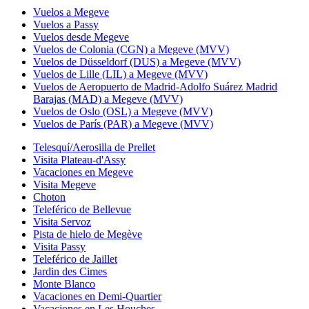
Vuelos a Megeve
Vuelos a Passy
Vuelos desde Megeve
Vuelos de Colonia (CGN) a Megeve (MVV)
Vuelos de Düsseldorf (DUS) a Megeve (MVV)
Vuelos de Lille (LIL) a Megeve (MVV)
Vuelos de Aeropuerto de Madrid-Adolfo Suárez Madrid
Barajas (MAD) a Megeve (MVV)
Vuelos de Oslo (OSL) a Megeve (MVV)
Vuelos de París (PAR) a Megeve (MVV)
Telesquí/Aerosilla de Prellet
Visita Plateau-d'Assy
Vacaciones en Megeve
Visita Megeve
Choton
Teleférico de Bellevue
Visita Servoz
Pista de hielo de Megève
Visita Passy
Teleférico de Jaillet
Jardin des Cimes
Monte Blanco
Vacaciones en Demi-Quartier
Vacaciones en Les Houches