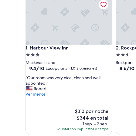
Harbour View Inn
Rockport
1. Harbour View Inn
2. Rockp
Propiedad
Propieda
de
de
Mackinac Island
Rockport
3.0
2.5
9.4
8.6
9.4/10
8.6/10
Excepcional
(1,012 opiniones)
de
de
estrellas
estrellas
“
“Our room was very nice, clean and well
10,
10,
O
appointed.”
Excepcional,
Excelent
u
Robert
(1,012
(1,542
r
Ver menos
opiniones)
opinione
r
o
o
$313 por noche
m
El
$344 en total
w
precio
1 sep. - 2 sep.
a
actual
Total con impuestos y cargos
s
es