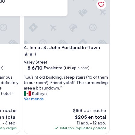
30
Inn at St John Portland In-Town
4. Inn at St John Portland In-Town
Propiedad
de
Valley Street
2.5
8.6
8.6/10
Excelente
s)
(1,119 opiniones)
de
estrellas
“
 campus
“Quaint old building, steep stairs (45 of them
10,
Q
definitely
to our room!). Friendly staff. The surrounding
Excelente,
u
e
area a bit rundown.”
(1,119
a
 hotel.”
Kathryn
opiniones)
i
Ver menos
n
t
r noche
$188 por noche
o
El
en total
$205 en total
l
precio
. - 3 sep.
11 ago. - 12 ago.
d
actual
s y cargos
Total con impuestos y cargos
b
es