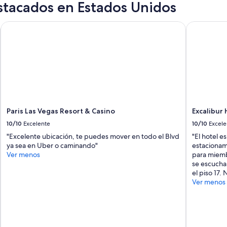
stacados en Estados Unidos
m
t
w
e
e
Paris Las Vegas Resort & Casino
Excalibur H
n
r
c
e
i
d
ó
e
n
f
e
i
s
n
p
i
e
t
c
Paris Las Vegas Resort & Casino
Excalibur 
e
t
l
10/10
Excelente
10/10
Excele
a
y
c
"Excelente ubicación, te puedes mover en todo el Blvd
"El hotel e
a
u
ya sea en Uber o caminando"
estacionami
b
l
Ver menos
para miemb
o
a
se escucha
n
r
el piso 17.
u
,
Ver menos
s
g
.
r
A
a
l
c
s
i