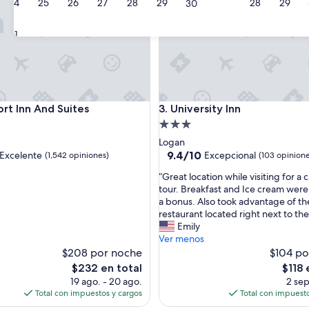
24
25
26
27
28
29
28
29
30
31
 Inn And Suites
University Inn
ort Inn And Suites
3. University Inn
d
Propiedad
de
Logan
3.0
9.4
9.4/10
Excelente
Excepcional
(1,542 opiniones)
(103 opinione
de
estrellas
“
“Great location while visiting for a
10,
G
tour. Breakfast and Ice cream were 
e,
Excepcional,
r
a bonus. Also took advantage of th
(103
e
restaurant located right next to the
s)
opiniones)
a
Emily
t
Ver menos
l
$208 por noche
$104 po
o
El
El
$232 en total
$118 
c
precio
precio
19 ago. - 20 ago.
2 sep
a
actual
actual
Total con impuestos y cargos
Total con impuesto
t
es
es