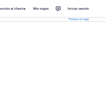
nción al cliente
Mis viajes
Iniciar sesión
Planear un viaje