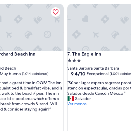
i
de
de
ard Beach Inn
The Eagle Inn
o
$232
$118
n
w
h
i
l
e
v
i
ard Beach Inn
The Eagle Inn
rchard Beach Inn
7. The Eagle Inn
s
i
d
Propiedad
t
de
rd Beach
Santa Bárbara Santa Bárbara
i
3.0
9.4
9.4/10
Muy bueno
Excepcional
(1,014 opiniones)
(1,001 opinio
n
de
estrellas
g
“
y had a great time in OOB! The inn
“Súper lugar espero regresar pronto
10,
f
S
quaint bed & breakfast vibe, and is
atención espectacular, gracias por t
Excepcional,
o
ú
k walk to the beach/ pier. The inn
Saludos desde Cancún México ”
(1,001
r
p
nice little pool area which offers a
Salvador
opiniones)
a
e
 break from crowds & sand. Will
Ver menos
s)
c
r
& consider staying again!”
a
l
m
u
p
g
u
a