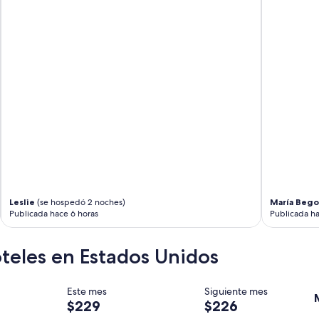
o
a
t
s
o
p
o
o
k
r
a
t
d
o
v
d
a
o
n
!
t
!
a
!
g
S
e
a
o
l
f
Leslie
(se hospedó 2 noches)
María Bego
u
t
Publicada hace 6 horas
Publicada ha
d
h
o
e
s
teles en Estados Unidos
r
d
e
e
s
s
t
Este mes
Siguiente mes
d
a
$229
$226
e
u