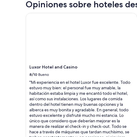
una
Opiniones sobre hoteles de
t
h
estancia
u
a
de
Luxor Hotel and Casino
r
s
1
a
a
noche
l
n
para
o
i
2
c
c
adultos.
a
e
Los
l
q
precios
.
u
y
”
a
la
i
disponibilidad
Luxor Hotel and Casino
n
están
8/10
Bueno
t
sujetos
b
"Mi experiencia en el hotel Luxor fue excelente. Todo
a
e
estuvo muy bien: el personal fue muy amable, la
cambios.
d
habitación estaba limpia y me encantó todo el hotel,
Aplican
&
así como sus instalaciones. Los lugares de comida
términos
b
dentro del hotel tienen muy buenas opciones y la
adicionales.
r
alberca es muy bonita y agradable. En general, todo
e
estuvo excelente y disfruté mucho mi estancia. Lo
a
único que considero que deberían mejorar es la
k
manera de realizar el check-in y check-out. Todo se
f
hace a través de máquinas que tardan muchísimo, se
a