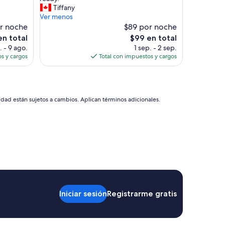
h
y
Tiffany
e
e
Ver menos
m
d
r noche
$89 por noche
t
i
El
en total
$99 en total
o
n
precio
. - 9 ago.
1 sep. - 2 sep.
o
w
actual
s y cargos
Total con impuestos y cargos
u
a
es
r
s
de
r
f
$99
o
i
o
l
idad están sujetos a cambios. Aplican términos adicionales.
m
t
!
h
)
y
.
,
F
c
r
l
i
u
e
m
n
p
d
s
Iniciar sesión
Registrarme gratis
l
o
y
f
s
h
t
a