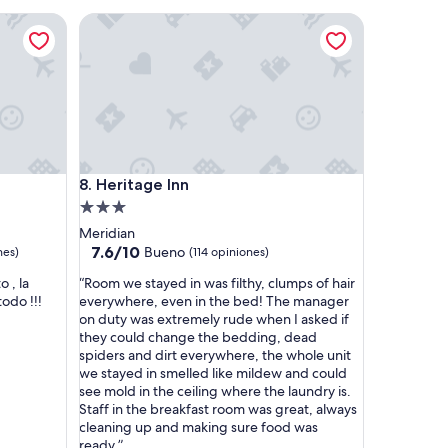
u
de
Heritage Inn
i
$205
l
d
i
n
g
,
s
t
Heritage Inn
8. Heritage Inn
e
e
Propiedad
p
de
Meridian
s
3.0
7.6
7.6/10
Bueno
nes)
(114 opiniones)
t
de
estrellas
a
“
 , la
“Room we stayed in was filthy, clumps of hair
10,
i
R
odo !!!
everywhere, even in the bed! The manager
Bueno,
r
o
on duty was extremely rude when I asked if
(114
s
o
they could change the bedding, dead
opiniones)
(
m
spiders and dirt everywhere, the whole unit
4
w
we stayed in smelled like mildew and could
5
e
see mold in the ceiling where the laundry is.
o
s
Staff in the breakfast room was great, always
f
t
cleaning up and making sure food was
t
a
ready.”