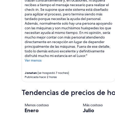
traban constantemente y, en ocasiones, ni siquiera
s
recibes a tiempo el mensaje necesario para realizar el
t
check-in. Se supone que este sistema está diseñado
v
para agilizar el proceso, pero termina siendo más
i
tardado porque necesitas la ayuda del personal.
b
Además, normalmente solo hay una persona apoyando
e
con las máquinas y son muchísimos huéspedes los que
,
necesitan ayuda al mismo tiempo. En mi opinión, sería
a
mucho mejor contar con más personal atendiendo
n
directamente en recepción en lugar de depender
d
principalmente de las máquinas. Fuera de ese detalle,
i
todo lo demás estuvo excelente y definitivamente
s
disfruté mucho mi estancia en el Luxor."
j
Ver menos
u
s
Jonatan
(se hospedó 7 noches)
t
Publicada hace 2 horas
a
q
u
Tendencias de precios de ho
i
c
k
Menos costoso
Más costoso
w
Enero
Julio
a