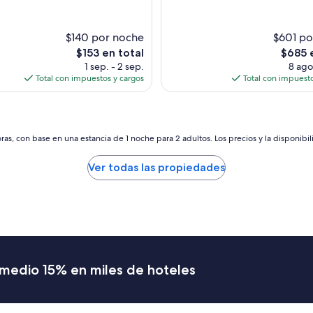
s
r
t
e
o
s
$140 por noche
$601 po
u
p
El
El
$153 en total
$685 
r
e
precio
precio
1 sep. - 2 sep.
8 ago
.
r
actual
actual
Total con impuestos y cargos
Total con impuesto
B
o
es
es
r
r
de
de
e
e
$153
$685
a
g
k
r
as, con base en una estancia de 1 noche para 2 adultos. Los precios y la disponibil
f
e
a
s
Ver todas las propiedades
s
a
t
r
a
p
n
r
d
o
I
n
c
t
e
o
romedio 15% en miles de hoteles
c
,
r
l
e
a
a
a