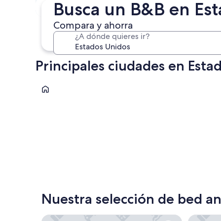
En un mes
Busca un B&B en Es
4 sept. - 6 sept.
Compara y ahorra
¿A dónde quieres ir?
Principales ciudades en Esta
Orlando
Orlando
Nuestra selección de bed an
Harbour View Inn
Rockport