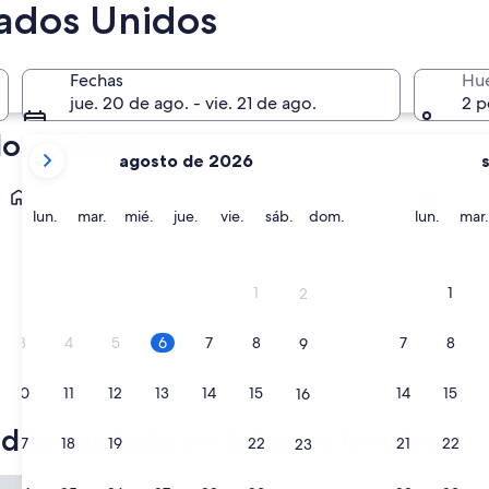
En dos meses
tados Unidos
2 oct. - 4 oct.
Fechas
Hu
jue. 20 de ago. - vie. 21 de ago.
2 p
dos Unidos
tus
agosto de 2026
meses
Nueva York
Chicago
actuales
son
lunes
martes
miércoles
jueves
viernes
sábado
domingo
lunes
lun.
mar.
mié.
jue.
vie.
sáb.
dom.
lun.
mar.
August
2026
y
1
1
2
September
2026.
3
4
5
6
7
8
7
8
9
10
11
12
13
14
15
14
15
16
Nueva York
Chicago
d breakfasts en Estados Unidos
17
18
19
20
21
22
21
22
23
 Inn And Suites
University Inn