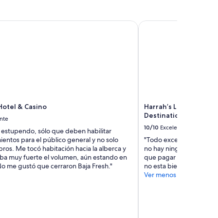
a
i
f
r
f
otel & Casino
Harrah’s Las Vegas – A
e
.
v
T
e
h
r
e
y
s
w
u
h
r
e
r
r
o
e
Hotel & Casino
Harrah’s Las Vegas – 
u
,
Destination
n
nte
e
d
10/10
Excelente
v
s estupendo, sólo que deben habilitar
i
e
entos para el público general y no solo
"Todo excelente, solo la 
n
n
ros. Me tocó habitación hacia la alberca y
no hay ningun lugar con 
g
i
ba muy fuerte el volumen, aún estando en
que pagar por asientos 
a
n
 No me gustó que cerraron Baja Fresh."
no esta bien"
r
t
Ver menos
e
h
a
e
a
b
b
e
i
d