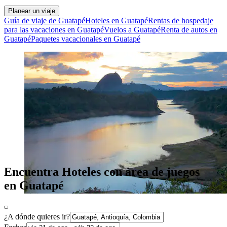
Planear un viaje
Guía de viaje de Guatapé
Hoteles en Guatapé
Rentas de hospedaje
para las vacaciones en Guatapé
Vuelos a Guatapé
Renta de autos en
Guatapé
Paquetes vacacionales en Guatapé
Encuentra Hoteles con área de juegos
en Guatapé
¿A dónde quieres ir?