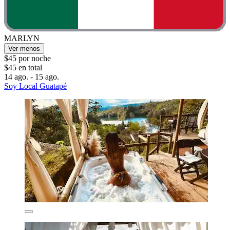
MARLYN
Ver menos
$45 por noche
$45 en total
14 ago. - 15 ago.
Soy Local Guatapé