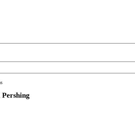
as
a Pershing