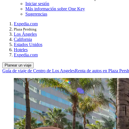
Iniciar sesión
Más información sobre One Key
Sugerencias
Expedia.com
Plaza Pershing
Los Ángeles
California
Estados Unidos
Hoteles
Expedia.com
Planear un viaje
Guía de viaje de Centro de Los Angeles
Renta de autos en Plaza Pers