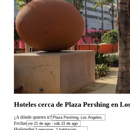
Hoteles cerca de Plaza Pershing en Lo
¿A dónde quieres ir?
Fechas
Huéspedes