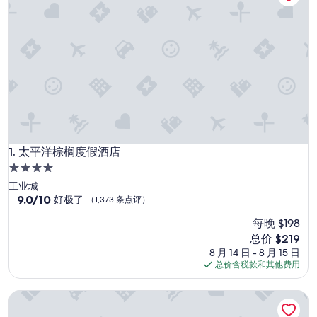
太平洋棕榈度假酒店
1. 太平洋棕榈度假酒店
4.0
星
工业城
住
9.0
9.0/10
好极了
（1,373 条点评）
分，
宿
每晚 $198
总
分
新
总价 $219
10，
价
8 月 14 日 - 8 月 15 日
好
格
总价含税款和其他费用
极
$219
了，
Luxury 2 Bedroom Villa at Terranea Resort
（1,373
条