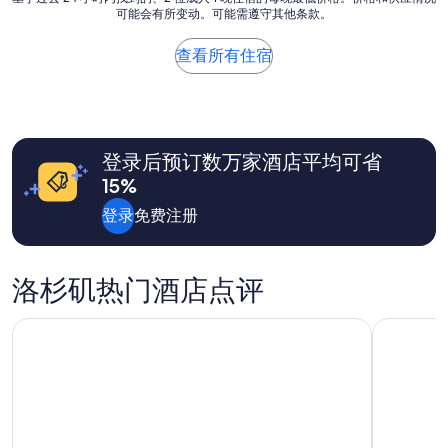
可能会有所变动。可能需遵守其他条款。
于
过
去
查看所有住宿
24
小
时
内
找
登录后预订数万家酒店平均可省
到
的、
15%
2
位
登录
免费注册
成
人
1
洛杉矶热门酒店点评
晚
住
宿
喜来登洛杉矶大道酒店
洛伊斯好
的
每
晚
最
低
价