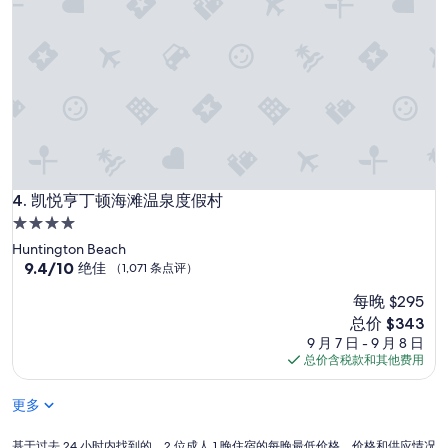
凯悦亨丁顿海滩温泉度假村
4. 凯悦亨丁顿海滩温泉度假村
4.0
星
Huntington Beach
住
9.4
9.4/10
绝佳
（1,071 条点评）
分，
宿
每晚 $295
总
分
新
总价 $343
10，
价
9 月 7 日 - 9 月 8 日
绝
格
总价含税款和其他费用
佳，
$343
（1,071
更多
条
点
基
评）
基于过去 24 小时内找到的、2 位成人 1 晚住宿的每晚最低价格。价格和供应情况