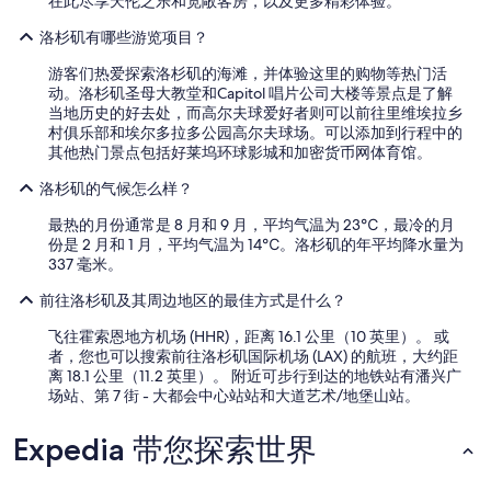
在此尽享天伦之乐和宽敞客房，以及更多精彩体验。
洛杉矶有哪些游览项目？
游客们热爱探索洛杉矶的海滩，并体验这里的购物等热门活
动。洛杉矶圣母大教堂和Capitol 唱片公司大楼等景点是了解
当地历史的好去处，而高尔夫球爱好者则可以前往里维埃拉乡
村俱乐部和埃尔多拉多公园高尔夫球场。可以添加到行程中的
其他热门景点包括好莱坞环球影城和加密货币网体育馆。
洛杉矶的气候怎么样？
最热的月份通常是 8 月和 9 月，平均气温为 23℃，最冷的月
份是 2 月和 1 月，平均气温为 14℃。洛杉矶的年平均降水量为
337 毫米。
前往洛杉矶及其周边地区的最佳方式是什么？
飞往霍索恩地方机场 (HHR)，距离 16.1 公里（10 英里）。 或
者，您也可以搜索前往洛杉矶国际机场 (LAX) 的航班，大约距
离 18.1 公里（11.2 英里）。 附近可步行到达的地铁站有潘兴广
场站、第 7 街 - 大都会中心站站和大道艺术/地堡山站。
Expedia 带您探索世界