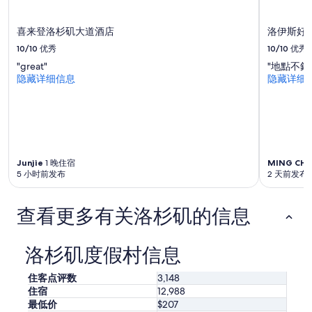
格。
价
格
喜来登洛杉矶大道酒店
洛伊斯好
和
10/10
优秀
10/10
优秀
供
应
"great"
"地點不錯
情
隐藏详细信息
隐藏详细
况
可
能
会
有
所
变
Junjie
1 晚住宿
MING CHI
5 小时前发布
2 天前发布
动。
可
能
查看更多有关洛杉矶的信息
需
遵
守
洛杉矶度假村信息
其
他
条
住客点评数
3,148
款。
住宿
12,988
最低价
$207