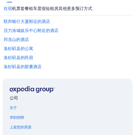
住宿
机票
套餐
租车
度假短租房
其他
更多预订方式
联邦银行大厦附近的酒店
活力洛城娱乐中心附近的酒店
邦克山的酒店
洛杉矶县的公寓
洛杉矶县的民宿
洛杉矶县的胶囊酒店
洛杉矶县的休旅车露营区
洛杉矶县的城堡
洛杉矶县的木屋
公司
洛杉矶县的公寓式度假村
关于
洛杉矶县的公寓式酒店
求职招聘
洛杉矶县的村舍
上架您的房源
洛杉矶县的游轮