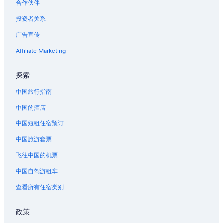
合作伙伴
位于洛杉矶县的公寓式酒店
投资者关系
位于洛杉矶县的娱乐场酒店
广告宣传
位于洛杉矶县的经济型酒店
位于洛杉矶县的家庭式酒店
Affiliate Marketing
位于洛杉矶县的高尔夫酒店
探索
位于洛杉矶县的历史风格酒店
中国旅行指南
位于洛杉矶县的设有泳池的酒店
中国的酒店
位于洛杉矶县的豪华酒店
中国短租住宿预订
位于洛杉矶县的滑雪酒店
中国旅游套票
位于洛杉矶县的设有 SPA 水疗的度假村酒店
位于洛杉矶县的水上乐园酒店
飞往中国的机票
洛杉矶县的酒店
中国自驾游租车
洛杉矶县的家庭旅馆
查看所有住宿类别
洛杉矶县的青年旅舍
政策
洛杉矶县的船屋酒店