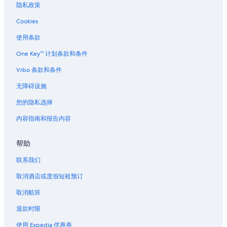
隐私政策
洛杉矶县的度假屋
Cookies
洛杉矶县的汽车旅馆
洛杉矶县的私人度假屋
使用条款
洛杉矶县的农场
One Key™ 计划条款和条件
洛杉矶县的度假村
Vrbo 条款和条件
洛杉矶县的花园酒店
无障碍设施
洛杉矶县的日式旅馆
您的隐私选择
洛杉矶县的别墅
内容指南和报告内容
好莱坞环球影城附近的酒店
帮助
洛杉矶联合站的民宿
洛杉矶联合站的青年旅舍
联系我们
洛杉矶联合站的公寓
取消酒店或度假短租预订
洛杉矶联合站的私人度假屋
取消航班
布洛德博物馆附近的酒店
退款时限
联合站的家庭旅馆
使用 Expedia 优惠券