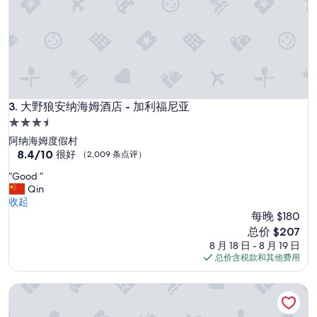
大野狼安纳海姆酒店 - 加利福尼亚
3. 大野狼安纳海姆酒店 - 加利福尼亚
3.5
星
阿纳海姆度假村
住
8.4
8.4/10
很好
（2,009 条点评）
分，
宿
“
“Good ”
总
G
Qin
分
o
收起
10，
o
每晚 $180
很
d
好，
新
总价 $207
”
（2,009
价
8 月 18 日 - 8 月 19 日
条
格
总价含税款和其他费用
点
$207
评）
凯悦亨丁顿海滩温泉度假村