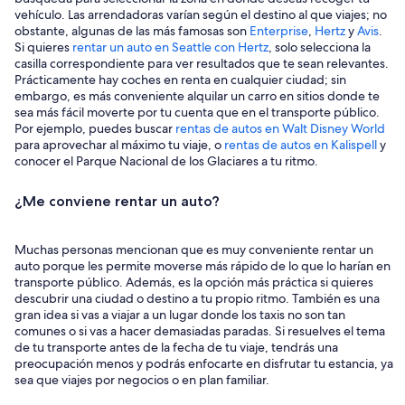
vehículo. Las arrendadoras varían según el destino al que viajes; no
obstante, algunas de las más famosas son
Enterprise
,
Hertz
y
Avis
.
Si quieres
rentar un auto en Seattle con Hertz
, solo selecciona la
casilla correspondiente para ver resultados que te sean relevantes.
Prácticamente hay coches en renta en cualquier ciudad; sin
embargo, es más conveniente alquilar un carro en sitios donde te
sea más fácil moverte por tu cuenta que en el transporte público.
Por ejemplo, puedes buscar
rentas de autos en Walt Disney World
para aprovechar al máximo tu viaje, o
rentas de autos en Kalispell
y
conocer el Parque Nacional de los Glaciares a tu ritmo.
¿Me conviene rentar un auto?
Muchas personas mencionan que es muy conveniente rentar un
auto porque les permite moverse más rápido de lo que lo harían en
transporte público. Además, es la opción más práctica si quieres
descubrir una ciudad o destino a tu propio ritmo. También es una
gran idea si vas a viajar a un lugar donde los taxis no son tan
comunes o si vas a hacer demasiadas paradas. Si resuelves el tema
de tu transporte antes de la fecha de tu viaje, tendrás una
preocupación menos y podrás enfocarte en disfrutar tu estancia, ya
sea que viajes por negocios o en plan familiar.