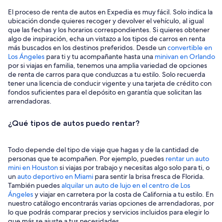
El proceso de renta de autos en Expedia es muy fácil. Solo indica la
ubicación donde quieres recoger y devolver el vehículo, al igual
que las fechas y los horarios correspondientes. Si quieres obtener
algo de inspiración, echa un vistazo a los tipos de carros en renta
más buscados en los destinos preferidos. Desde un
convertible en
Los Ángeles
para ti y tu acompañante hasta una
minivan en Orlando
por si viajas en familia, tenemos una amplia variedad de opciones
de renta de carros para que conduzcas a tu estilo. Solo recuerda
tener una licencia de conducir vigente y una tarjeta de crédito con
fondos suficientes para el depósito en garantía que solicitan las
arrendadoras.
¿Qué tipos de autos puedo rentar?
Todo depende del tipo de viaje que hagas y de la cantidad de
personas que te acompañen. Por ejemplo, puedes
rentar un auto
mini en Houston
si viajas por trabajo y necesitas algo solo para ti, o
un
auto deportivo en Miami
para sentir la brisa fresca de Florida.
También puedes
alquilar un auto de lujo en el centro de Los
Ángeles
y viajar en carretera por la costa de California a tu estilo. En
nuestro catálogo encontrarás varias opciones de arrendadoras, por
lo que podrás comparar precios y servicios incluidos para elegir lo
que más se ajuste a tus necesidades.