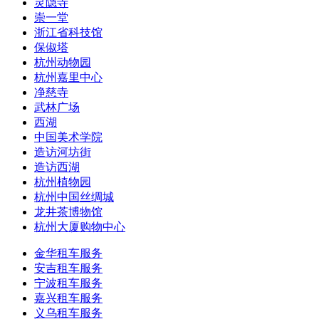
灵隐寺
崇一堂
浙江省科技馆
保俶塔
杭州动物园
杭州嘉里中心
净慈寺
武林广场
西湖
中国美术学院
造访河坊街
造访西湖
杭州植物园
杭州中国丝绸城
龙井茶博物馆
杭州大厦购物中心
金华租车服务
安吉租车服务
宁波租车服务
嘉兴租车服务
义乌租车服务