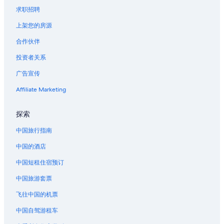
位于洛杉矶国际机场区的家庭式酒店
求职招聘
位于洛杉矶国际机场区的Four Seasons酒店
上架您的房源
位于洛杉矶国际机场区的高尔夫酒店
合作伙伴
位于洛杉矶国际机场区的设有泳池的酒店
投资者关系
位于洛杉矶国际机场区的豪华酒店
广告宣传
位于洛杉矶国际机场区的浪漫酒店
位于洛杉矶国际机场区的设有 SPA 水疗的度假村酒店
Affiliate Marketing
洛杉矶国际机场区的酒店
探索
洛杉矶国际机场区的公寓
中国旅行指南
洛杉矶国际机场区的汽车旅馆
中国的酒店
洛杉矶国际机场区的联排别墅
中国短租住宿预订
位于丛林的Viceroy Hotel Group
中国旅游套票
位于普莱亚岱瑞的Extended Stay America酒店
普莱亚岱瑞的酒店
飞往中国的机票
埃尔塞贡多的民宿
中国自驾游租车