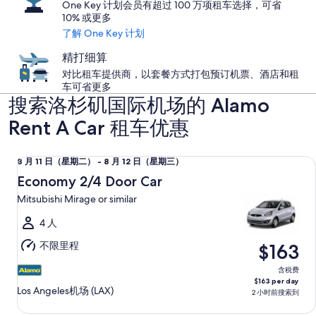
One Key 计划会员有超过 100 万项租车选择，可省
10% 或更多
了解 One Key 计划
精打细算
对比租车提供商，以套餐方式打包预订机票、酒店和租
车可省更多
搜索洛杉矶国际机场的 Alamo
Rent A Car 租车优惠
Economy 2/4 Door Car Mitsubishi Mirage or similar
8
8 月 11 日（星期二） - 8 月 12 日（星期三）
月
Economy 2/4 Door Car
11
Mitsubishi Mirage or similar
日
（星
4 人
期
不限里程
$163
二）
至
含税费
$163 per day
8
Los Angeles机场 (LAX)
2 小时前搜索到
月
12