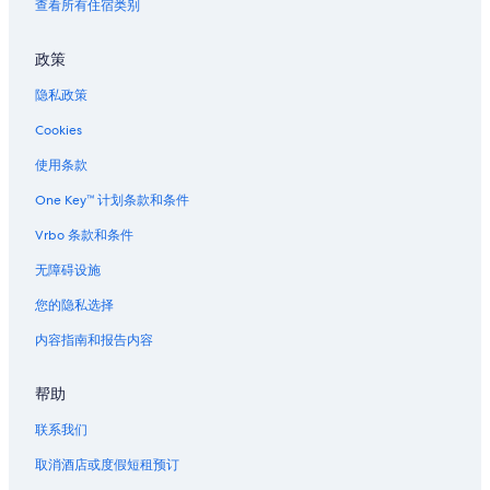
埃尔塞贡多的家庭旅馆
查看所有住宿类别
埃尔塞贡多的青年旅舍
政策
位于埃尔塞贡多的经济型酒店
隐私政策
位于埃尔塞贡多的高尔夫酒店
Cookies
位于埃尔塞贡多的豪华酒店
埃尔塞贡多的酒店
使用条款
埃尔塞贡多的汽车旅馆
One Key™ 计划条款和条件
位于福克斯希尔斯的精品酒店
Vrbo 条款和条件
普拉亚维斯塔的公寓
无障碍设施
普拉亚维斯塔的公寓式酒店
您的隐私选择
Loyola Marymount 大学附近的酒店
内容指南和报告内容
洛杉矶的酒店
帮助
好莱坞环球影城附近的酒店
加州大学洛杉矶分校码头水上中心附近的酒店
联系我们
位于英格尔伍德的 3 星级酒店
取消酒店或度假短租预订