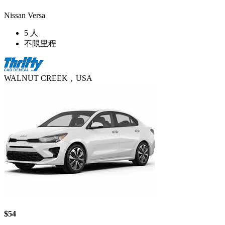
Nissan Versa
5 人
不限里程
WALNUT CREEK，USA
$54