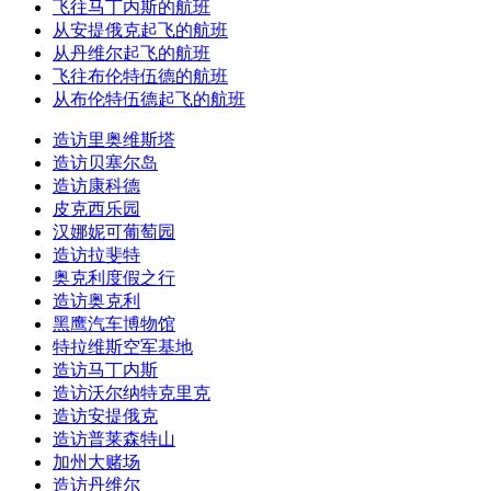
飞往马丁内斯的航班
从安提俄克起飞的航班
从丹维尔起飞的航班
飞往布伦特伍德的航班
从布伦特伍德起飞的航班
造访里奥维斯塔
造访贝塞尔岛
造访康科德
皮克西乐园
汉娜妮可葡萄园
造访拉斐特
奥克利度假之行
造访奥克利
黑鹰汽车博物馆
特拉维斯空军基地
造访马丁内斯
造访沃尔纳特克里克
造访安提俄克
造访普莱森特山
加州大赌场
造访丹维尔