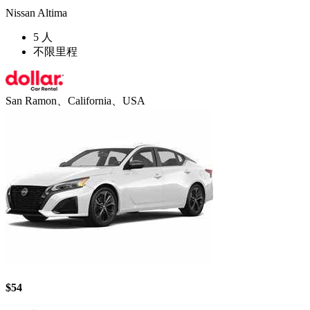
Nissan Altima
5 人
不限里程
San Ramon、California、USA
$54