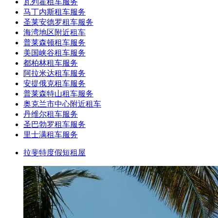
瓦列霍租车服务
马丁内斯租车服务
圣莱安德罗租车服务
海湾地区附近租车
普莱森顿租车服务
美国峡谷租车服务
都柏林租车服务
阿拉米达租车服务
安提俄克租车服务
普莱森特山租车服务
奥克兰市中心附近租车
丹维尔租车服务
圣巴勃罗租车服务
里士满租车服务
拉斐特度假短租屋