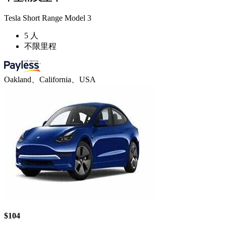
Tesla Short Range Model 3
5 人
不限里程
Oakland、California、USA
$104