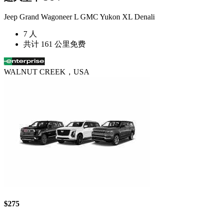
Jeep Grand Wagoneer L GMC Yukon XL Denali
7 人
共计 161 公里免费
WALNUT CREEK，USA
$275