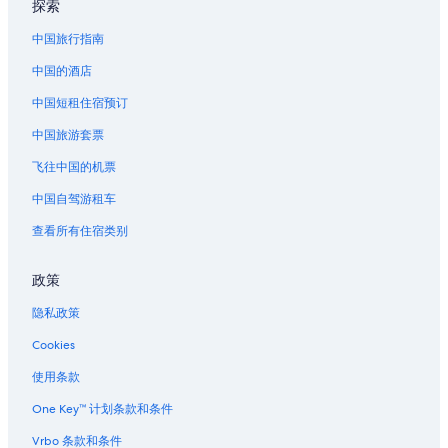
探索
位于伯克利的豪华酒店
位于伯克利的设有 SPA 水疗的度假村酒店
中国旅行指南
伯克利的酒店
中国的酒店
伯克利的汽车旅馆
中国短租住宿预订
旧金山的酒店
中国旅游套票
伯克利换目剧场附近的酒店
飞往中国的机票
位于金门的豪华酒店
中国自驾游租车
洛克里奇的酒店
查看所有住宿类别
位于西奥克兰的公寓式酒店
西奥克兰的酒店
政策
海景和第四街的酒店
隐私政策
中柏克莱的酒店
Cookies
位于诗人角的 3 星级酒店
使用条款
凯泽永久医疗集团奥克兰医疗中心附近的酒店
One Key™ 计划条款和条件
Vrbo 条款和条件