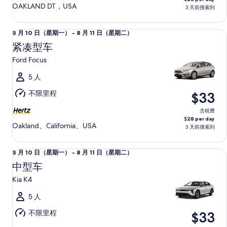
8
OAKLAND DT，USA
3 天前搜索到
月
11
紧凑型车 Ford Focus
8
8 月 10 日（星期一） - 8 月 11 日（星期二）
日
月
（星
紧凑型车
10
期
Ford Focus
日
二）
（星
5 人
期
不限里程
$33
一）
至
含税费
$28 per day
8
Oakland、California、USA
3 天前搜索到
月
11
中型车 Kia K4
8
8 月 10 日（星期一） - 8 月 11 日（星期二）
日
月
（星
中型车
10
期
Kia K4
日
二）
（星
5 人
期
不限里程
$33
一）