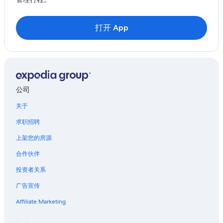
位于奥克兰的娱乐场酒店
位于奥克兰的家庭式酒店
打开 App
位于奥克兰的酒庄酒店
奥克兰的酒店
奥克兰的汽车旅馆
位于伯克利的 5 星级酒店
公司
伯克利的农业旅游旅馆
关于
伯克利的公寓
伯克利的民宿
求职招聘
伯克利的公寓式酒店
上架您的房源
伯克利的家庭旅馆
合作伙伴
伯克利的青年旅舍
投资者关系
位于伯克利的沙滩酒店
广告宣传
位于伯克利的经济型酒店
Affiliate Marketing
位于伯克利的家庭式酒店