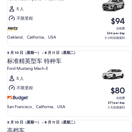
日
二）
（星
5 人
期
不限里程
$94
二）
至
含税费
$66 per day
8
Oakland、California、USA
5 小时前搜索到
月
12
标准精英型车 特种车 Ford Mustang Mach-E
8
8 月 10 日（星期一） - 8 月 11 日（星期二）
日
月
（星
标准精英型车 特种车
10
期
Ford Mustang Mach-E
日
三）
（星
5 人
期
不限里程
$80
一）
至
含税费
$71 per day
8
San Francisco、California、USA
3 天前搜索到
月
11
高档车 Nissan Maxima
8
8 月 10 日（星期一） - 8 月 11 日（星期二）
日
月
（星
高档车