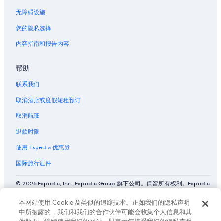
无障碍设施
您的隐私选择
内容指南和报告内容
帮助
联系我们
取消酒店或度假短租预订
取消航班
退款时限
使用 Expedia 优惠券
国际旅行证件
© 2026 Expedia, Inc., Expedia Group 旗下公司。保留所有权利。Expedia
和飞机标志是 Expedia, Inc. 在美国和/或其他国家/地区的商标或注册商
标。 CST# 2029030-50.
本网站使用 Cookie 及类似的追踪技术。正如我们的隐私声明
中所披露的，我们和我们的合作伙伴可能会收集个人信息和其