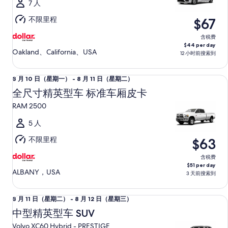
（星
7 人
期
不限里程
$67
一）
至
含税费
$44 per day
8
Oakland、California、USA
12 小时前搜索到
月
11
全尺寸精英型车 标准车厢皮卡 RAM 2500
8
8 月 10 日（星期一） - 8 月 11 日（星期二）
日
月
（星
全尺寸精英型车 标准车厢皮卡
10
期
RAM 2500
日
二）
（星
5 人
期
不限里程
$63
一）
至
含税费
$51 per day
8
ALBANY，USA
3 天前搜索到
月
11
中型精英型车 SUV Volvo XC60 Hybrid - PRESTIGE
8
8 月 11 日（星期二） - 8 月 12 日（星期三）
日
月
（星
中型精英型车 SUV
11
期
Volvo XC60 Hybrid - PRESTIGE