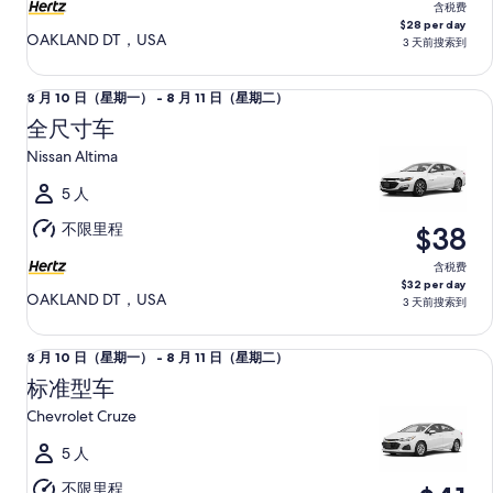
至
含税费
$28 per day
8
OAKLAND DT，USA
3 天前搜索到
月
11
全尺寸车 Nissan Altima
8
8 月 10 日（星期一） - 8 月 11 日（星期二）
日
月
（星
全尺寸车
10
期
Nissan Altima
日
二）
（星
5 人
期
不限里程
$38
一）
至
含税费
$32 per day
8
OAKLAND DT，USA
3 天前搜索到
月
11
标准型车 Chevrolet Cruze
8
8 月 10 日（星期一） - 8 月 11 日（星期二）
日
月
（星
标准型车
10
期
Chevrolet Cruze
日
二）
（星
5 人
期
不限里程