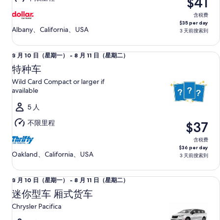
$41
一）
至
含税费
$35 per day
8
Albany、California、USA
3 天前搜索到
月
11
特种车 Wild Card Compact or larger if available
8
8 月 10 日（星期一） - 8 月 11 日（星期二）
日
月
（星
特种车
10
期
Wild Card Compact or larger if
日
二）
available
（星
5 人
期
一）
不限里程
$37
至
8
含税费
$36 per day
月
Oakland、California、USA
3 天前搜索到
11
日
迷你型车 厢式货车 Chrysler Pacifica
8
8 月 10 日（星期一） - 8 月 11 日（星期二）
（星
月
迷你型车 厢式货车
期
10
二）
Chrysler Pacifica
日