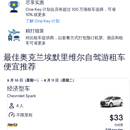
尽享实惠
One Key 计划会员有超过 100 万项租车选择，可省
10% 或更多
了解 One Key 计划
精打细算
对比租车提供商，以套餐方式打包预订机票、酒店和租
车可省更多
最佳奥克兰埃默里维尔自驾游租车
便宜推荐
经济型车 Chevrolet Spark
8
8 月 10 日（星期一） - 8 月 11 日（星期二）
月
经济型车
10
Chevrolet Spark
日
（星
4 人
期
不限里程
$33
一）
至
含税费
$28 per day