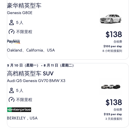
月
（星
豪华精英型车
11
期
Genesis G80E
日
二）
（星
5 人
期
不限里程
$138
二）
至
含税费
$100 per day
8
Oakland、California、USA
8 小时前搜索到
月
12
高档精英型车 SUV Audi Q5 Genesis GV70 BMW X3
8
8 月 10 日（星期一） - 8 月 11 日（星期二）
日
月
（星
高档精英型车 SUV
10
期
Audi Q5 Genesis GV70 BMW X3
日
三）
（星
5 人
期
不限里程
$138
一）
至
含税费
$123 per day
8
BERKELEY，USA
3 天前搜索到
月
11