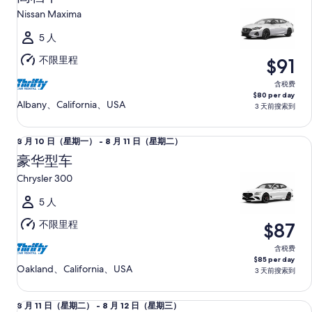
10
期
Nissan Maxima
日
二）
（星
5 人
期
不限里程
$91
一）
至
含税费
$80 per day
8
Albany、California、USA
3 天前搜索到
月
11
豪华型车 Chrysler 300
8
8 月 10 日（星期一） - 8 月 11 日（星期二）
日
月
（星
豪华型车
10
期
Chrysler 300
日
二）
（星
5 人
期
不限里程
$87
一）
至
含税费
$85 per day
8
Oakland、California、USA
3 天前搜索到
月
11
豪华精英型车 Genesis G80E
8
8 月 11 日（星期二） - 8 月 12 日（星期三）
日