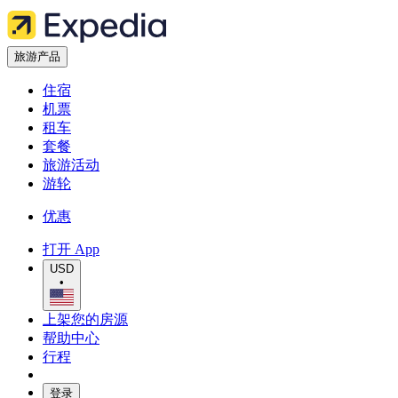
旅游产品
住宿
机票
租车
套餐
旅游活动
游轮
优惠
打开 App
USD
•
上架您的房源
帮助中心
行程
登录