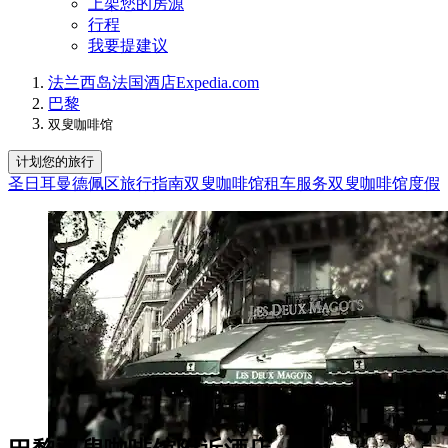
上架您的房源
行程
我要提建议
法兰西岛
法国
酒店
Expedia.com
巴黎
双叟咖啡馆
计划您的旅行
圣日耳曼德佩区旅行指南
双叟咖啡馆租车服务
双叟咖啡馆度假