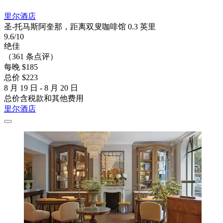
里尔酒店
圣-托马斯阿奎那，距离双叟咖啡馆 0.3 英里
9.6/10
绝佳
（361 条点评）
每晚 $185
总价 $223
8 月 19 日 - 8 月 20 日
总价含税款和其他费用
里尔酒店