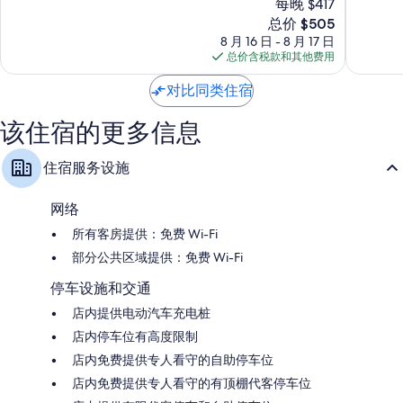
每晚 $417
店
酒
10，
10，
-
店
很
新
好
总价 $505
全
-
好，
价
极
8 月 16 日 - 8 月 17 日
包
全
1,467
格
了，
总价含税款和其他费用
式
包
条
$505
2,753
Cabo
坎
点
条
对比同类住宿
San
昆
评
点
Lucas
酒
评
该住宿的更多信息
店
区
住宿服务设施
网络
所有客房提供：免费 Wi-Fi
部分公共区域提供：免费 Wi-Fi
停车设施和交通
店内提供电动汽车充电桩
店内停车位有高度限制
店内免费提供专人看守的自助停车位
店内免费提供专人看守的有顶棚代客停车位