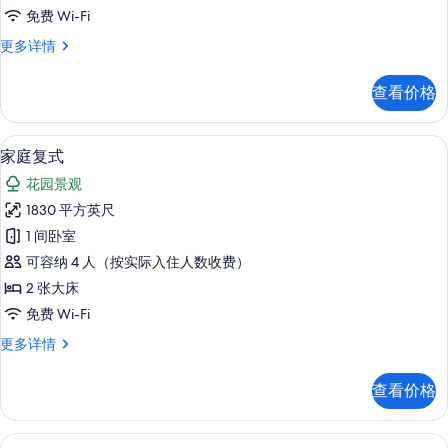
View
免费 Wi-Fi
的
One
更多详情
所
Bedroom
Governor
有
查看价格
Suite
照
Ocean
View
片
家庭复式 | 客房服务设施
显
6
更
家庭复式
示
多
花园景观
信
家
息
1830 平方英尺
庭
1 间卧室
复
可容纳 4 人（按实际入住人数收费）
式
2 张大床
的
免费 Wi-Fi
所
家
更多详情
有
庭
照
复
查看价格
式
片
更
多