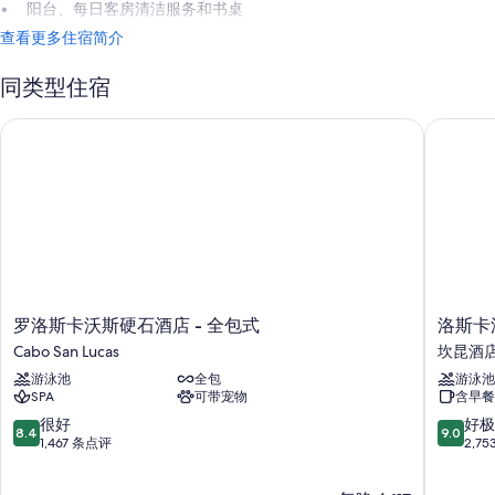
阳台、每日客房清洁服务和书桌
查看更多住宿简介
同类型住宿
罗洛斯卡沃斯硬石酒店 - 全包式
洛斯卡沃
罗
洛
罗洛斯卡沃斯硬石酒店 - 全包式
洛斯卡
洛
斯
Cabo San Lucas
坎昆酒
斯
卡
游泳池
全包
游泳池
卡
沃
SPA
可带宠物
含早餐
沃
斯
斯
凯
8.4
9.0
很好
好极
8.4
9.0
硬
悦
分，
分，
1,467 条点评
2,7
石
乐
总
总
酒
家
分
分