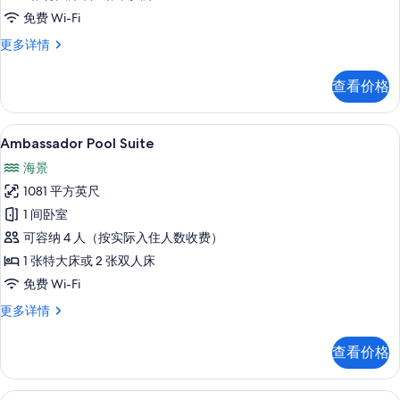
所
免费 Wi-Fi
有
Ambassador
更多详情
Suite
照
Ocean
查看价格
片
View
更
多
Ambassador Pool Suite | 
显
5
信
Ambassador Pool Suite
示
息
海景
Ambassador
1081 平方英尺
Pool
1 间卧室
Suite
可容纳 4 人（按实际入住人数收费）
的
1 张特大床或 2 张双人床
所
免费 Wi-Fi
有
照
Ambassador
更多详情
Pool
片
Suite
查看价格
更
多
信
Grand Class Suite Ocean F