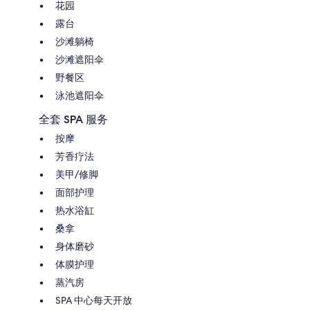
花园
露台
沙滩躺椅
沙滩遮阳伞
野餐区
泳池遮阳伞
全套 SPA 服务
按摩
芳香疗法
美甲/修脚
面部护理
热水浴缸
桑拿
身体磨砂
体膜护理
蒸汽房
SPA 中心每天开放