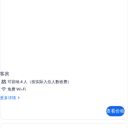
信
息
客房
可容纳 4 人（按实际入住人数收费）
免费 Wi-Fi
客
更多详情
房
更
查看价格
多
信
息