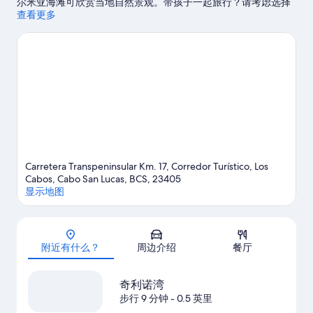
尔米亚海滩可欣赏当地自然景观。带孩子一起旅行？请考虑选择
圣玛丽亚海滩，或者到鲁多斯健身房参加一场活动或游戏。抓住
查看更多
机会体验该地区的刺激水上活动，如钓鱼。
访问我们的洛斯卡沃
斯旅行指南
查看洛斯卡沃斯的更多度假村
Carretera Transpeninsular Km. 17, Corredor Turístico, Los
Cabos, Cabo San Lucas, BCS, 23405
显示地图
地图
附近有什么？
周边介绍
餐厅
奇利诺湾
步行 9 分钟
- 0.5 英里