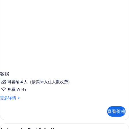
客房
可容纳 4 人（按实际入住人数收费）
免费 Wi-Fi
客
更多详情
房
更
查看价格
多
信
息
埃及棉床单、高档床上用品、羽绒被、
显
6