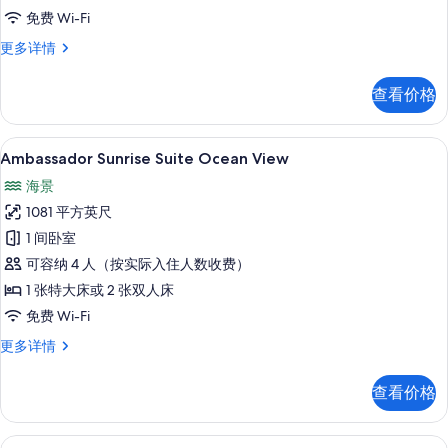
Ocean
免费 Wi-Fi
View
Ambassador
更多详情
的
Two
Bedroom
所
查看价格
Family
有
Suite
Ocean
照
Ambassador Sunrise Suite O
显
5
View
Ambassador Sunrise Suite Ocean View
片
示
更
海景
多
Ambassador
信
1081 平方英尺
Sunrise
息
1 间卧室
Suite
可容纳 4 人（按实际入住人数收费）
Ocean
View
1 张特大床或 2 张双人床
的
免费 Wi-Fi
所
Ambassador
更多详情
Sunrise
有
Suite
照
查看价格
Ocean
片
View
更
Grand Class Corner Suite 
显