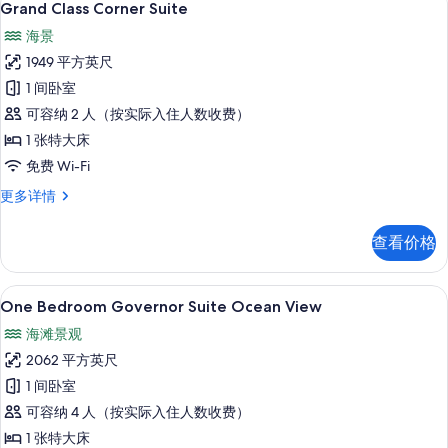
7
多
Grand Class Corner Suite
示
信
海景
息
Grand
1949 平方英尺
Class
1 间卧室
Corner
可容纳 2 人（按实际入住人数收费）
Suite
的
1 张特大床
所
免费 Wi-Fi
有
Grand
更多详情
Class
照
Corner
查看价格
片
Suite
更
多
埃及棉床单、高档床上用品、羽绒被、
显
5
信
One Bedroom Governor Suite Ocean View
示
息
海滩景观
One
2062 平方英尺
Bedroom
1 间卧室
Governor
可容纳 4 人（按实际入住人数收费）
Suite
Ocean
1 张特大床