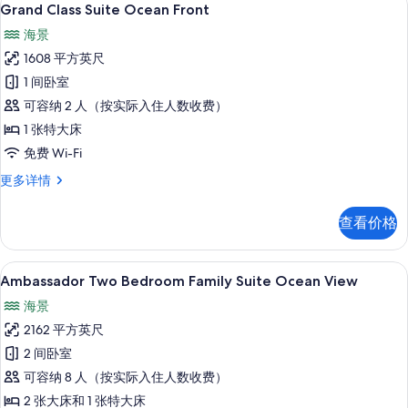
显
5
息
Grand Class Suite Ocean Front
示
海景
Grand
1608 平方英尺
Class
1 间卧室
Suite
可容纳 2 人（按实际入住人数收费）
Ocean
Front
1 张特大床
的
免费 Wi-Fi
所
Grand
更多详情
Class
有
Suite
照
查看价格
Ocean
片
Front
更
Ambassador Two Bedroom Fami
显
5
多
Ambassador Two Bedroom Family Suite Ocean View
示
信
海景
息
Ambassador
2162 平方英尺
Two
2 间卧室
Bedroom
可容纳 8 人（按实际入住人数收费）
Family
Suite
2 张大床和 1 张特大床