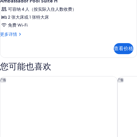
Ambassador Pool Suite H
示
可容纳 4 人（按实际入住人数收费）
Ambassador
2 张大床或 1 张特大床
Pool
免费 Wi-Fi
Suite
H
Ambassador
更多详情
Pool
的
Suite
查看价格
所
H
更
有
多
您可能也喜欢
照
信
息
片
四季度假村卡波德尔索尔
奇连诺湾度
广告
广告