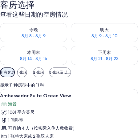
客房选择
库
查看这些日期的空房情况
查看今晚的空房情况：8月 8 - 8月 9
查看明天的空房情况：8月 9 - 8
今晚
明天
8月 8 - 8月 9
8月 9 - 8月 10
查看本周末的空房情况：8月 14 - 8月 16
查看下周末的空房情况：8月 21 -
本周末
下周末
8月 14 - 8月 16
8月 21 - 8月 23
可
所有客房
1 张床
2 张床
3 张床及以上
用
的
显示 11 种房型中的 11 种
客
Ambassador Suite Ocean Vi
显
5
Ambassador Suite Ocean View
房
示
筛
海景
Ambassador
选
1081 平方英尺
Suite
条
1 间卧室
Ocean
件
可容纳 4 人（按实际入住人数收费）
View
的
1 张特大床或 2 张双人床