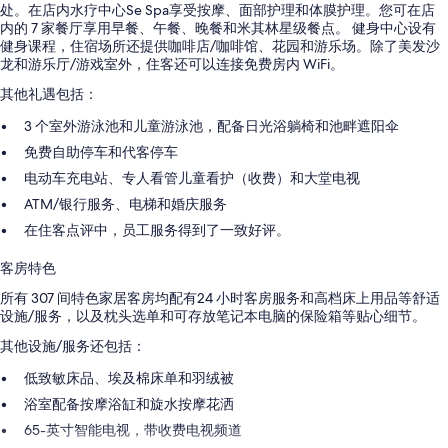
处。在店内水疗中心Se Spa享受按摩、面部护理和体膜护理。您可在店
内的 7 家餐厅享用早餐、午餐、晚餐和米其林星级餐点。 健身中心设有
健身课程，住宿场所还提供咖啡店/咖啡馆、花园和游乐场。除了美发沙
龙和游乐厅/游戏室外，住客还可以连接免费房内 WiFi。
其他礼遇包括：
3 个室外游泳池和儿童游泳池，配备日光浴躺椅和池畔遮阳伞
免费自助停车和代客停车
电动车充电站、专人看管儿童看护（收费）和大堂电视
ATM/银行服务、电梯和婚庆服务
在住客点评中，员工服务得到了一致好评。
客房特色
所有 307 间特色家居客房均配有24 小时客房服务和高档床上用品等舒适
设施/服务，以及枕头选单和可存放笔记本电脑的保险箱等贴心细节。
其他设施/服务还包括：
低致敏床品、埃及棉床单和羽绒被
浴室配备按摩浴缸和旋水按摩花洒
65-英寸智能电视，带收费电视频道