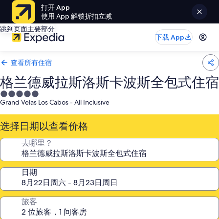
打开 App
使用 App 解锁折扣立减
跳到页面主要部分
下载 App
查看所有住宿
格兰德威拉斯洛斯卡波斯全包式住宿
5.0
Grand Velas Los Cabos - All Inclusive
星
住
选择日期以查看价格
宿
去哪里？
日期
旅客