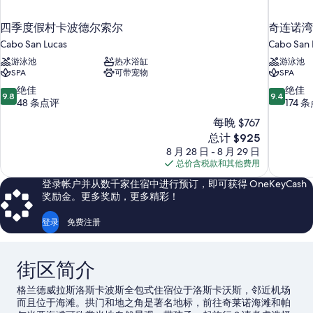
四季度假村卡波德尔索尔
奇连诺湾度
Cabo San Lucas
Cabo San 
游泳池
热水浴缸
游泳池
SPA
可带宠物
SPA
9.8
9.4
绝佳
绝佳
9.8
9.4
分，
分，
48 条点评
174 
总
总
每晚 $767
分
分
新
总计 $925
10，
10，
价
8 月 28 日 - 8 月 29 日
绝
绝
格
总价含税款和其他费用
佳，
佳，
$925
48
174
登录帐户并从数千家住宿中进行预订，即可获得 OneKeyCash
条
条
奖励金。更多奖励，更多精彩！
点
点
评
评
登录
免费注册
街区简介
格兰德威拉斯洛斯卡波斯全包式住宿位于洛斯卡沃斯，邻近机场
而且位于海滩。拱门和地之角是著名地标，前往奇莱诺海滩和帕