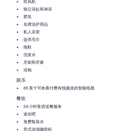
吹风机
独立浴缸和淋浴
肥皂
名牌洗护用品
私人浴室
提供毛巾
拖鞋
洗发水
牙刷和牙膏
浴袍
娱乐
65 英寸可收看付费有线频道的智能电视
餐饮
24 小时客房送餐服务
迷你吧
免费瓶装水
意式浓缩咖啡机