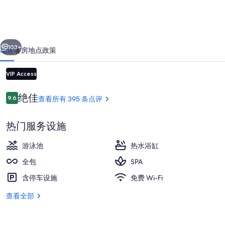
斯
洛
一个
下一个
斯
103+
概述
客房
地点
政策
卡
VIP Access
波
斯
点
绝佳
9.6
查看所有 395 条点评
9.6/10
评
全
包
热门服务设施
式
游泳池
热水浴缸
7 间餐厅，供应早餐、午餐和晚餐
住
全包
SPA
宿
含停车设施
免费 Wi-Fi
的
查看全部
照
片