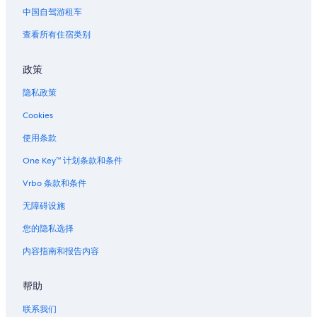
w
l
新奥尔良的公寓
中国自驾游租车
a
i
s
新奥尔良的汽车旅馆
查看所有住宿类别
n
u
g
新奥尔良的Pousadas
n
w
c
政策
i
新奥尔良的农场
o
t
隐私政策
m
新奥尔良的度假村
h
f
a
Cookies
新奥尔良的别墅
o
n
r
i
瓦加曼的酒店
使用条款
t
r
a
冈萨雷斯的酒店
One Key™ 计划条款和条件
a
b
t
路易·阿姆斯特朗新奥尔良国际机场附近的酒店
l
Vrbo 条款和条件
e
e
c
新奥尔良联合客运站的城堡
无障碍设施
,
u
g
新奥尔良联合客运站的公寓式酒店
s
您的隐私选择
i
t
新奥尔良联合客运站的度假村
v
内容指南和报告内容
o
i
m
坦尔奥特莱斯附近的酒店
n
e
g
帮助
典藏厅附近的酒店
r
t
(
卡萨库里亚尔附近的酒店
联系我们
h
f