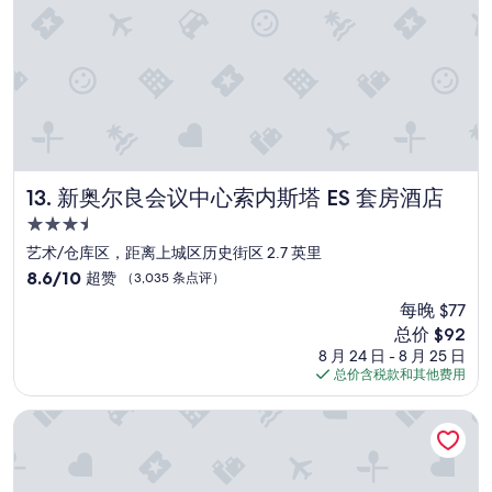
w
o
o
k
r
-
l
I
e
’
a
d
n
g
s
i
就
v
是
新奥尔良会议中心索内斯塔 ES 套房酒店
13. 新奥尔良会议中心索内斯塔 ES 套房酒店
e
住
i
這
3.5
t
家
星
艺术/仓库区，距离上城区历史街区 2.7 英里
a
,
住
8.6
3
8.6/10
超赞
（3,035 条点评）
不
宿
分，
.
會
每晚 $77
总
5
考
新
总价 $92
分
i
慮
价
10，
f
8 月 24 日 - 8 月 25 日
別
格
超
I
总价含税款和其他费用
家
$92
赞，
c
了
（3,035
o
,
纽澳良商人酒店
条
u
我
点
l
推
评）
d
薦