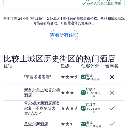
g
格
总价含税款和其他费用
s
o
$135
l
u
a
p
基
基于过去 24 小时内找到的、2 位成人 1 晚住宿的每晚最低价格。价格和供应情况
t
i
可能会有所变动。可能需遵守其他条款。
于
i
n
过
o
t
去
查看所有住宿
n
h
24
:
e
小
"
e
时
F
l
内
i
比较上城区历史街区的热门酒店
e
找
r
v
到
住宿
星级
住客评分
含早餐
s
a
的、
t
t
2
绝佳
t
"亨丽埃塔酒店"
3.5
9.6
o
236 条点评
位
i
星
r
成
m
住
.
好极了
新奥尔良上城艾尔德
人
e
宿
3.0
9.2
1,040 条点
t
酒店
1
v
评
星
h
晚
i
住
希尔顿欢朋酒店新奥
e
好极了
住
s
宿
尔良 - 圣查尔斯大
3.5
9.0
r
1,005 条点
宿
i
评
道/花园区
星
e
的
t
住
w
每
i
绝佳
宿
圣查尔斯酒店
2.5
9.4
a
晚
1,001 条点评
n