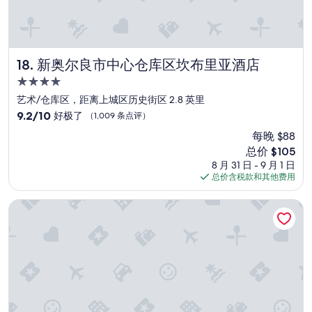
a
n
i
c
e
新奥尔良市中心仓库区坎布里亚酒店
18. 新奥尔良市中心仓库区坎布里亚酒店
f
4.0
e
星
e
艺术/仓库区，距离上城区历史街区 2.8 英里
住
l
9.2
9.2/10
好极了
（1,009 条点评）
i
宿
分，
每晚 $88
n
总
g
新
总价 $105
分
T
价
10，
8 月 31 日 - 9 月 1 日
h
格
好
总价含税款和其他费用
e
$105
极
s
了，
纽澳良法国区希尔顿欣庭酒店
t
（1,009
a
条
f
点
f
评）
w
a
s
m