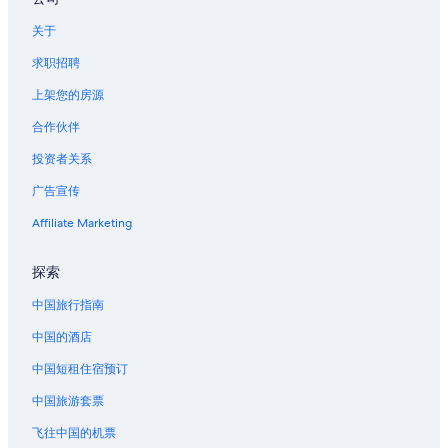
e
s
新奥尔良的农业旅游旅馆
e
k
关于
x
新奥尔良的公寓
p
t
求职招聘
e
新奥尔良的民宿
r
r
e
上架您的房源
s
新奥尔良的城堡
m
o
合作伙伴
e
新奥尔良的村舍
n
l
n
投资者关系
新奥尔良的游轮
y
e
o
广告宣传
l
新奥尔良的家庭旅馆
l
.
d
位于新奥尔良的沙滩酒店
Affiliate Marketing
T
,
h
位于新奥尔良的商务酒店
t
e
探索
h
d
位于新奥尔良的娱乐场酒店
e
e
中国旅行指南
l
位于新奥尔良的经济型酒店
s
i
k
中国的酒店
位于新奥尔良的家庭式酒店
g
w
h
中国短租住宿预订
a
位于新奥尔良的豪华酒店
t
s
i
中国旅游套票
位于新奥尔良的水上乐园酒店
d
n
e
新奥尔良的酒店
飞往中国的机票
g
a