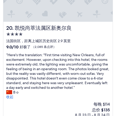
n
o
t
a
c
c
凯悦尚萃法属区新奥尔良
20. 凯悦尚萃法属区新奥尔良
e
p
4.0
t
星
法国街区，距离上城区历史街区 2.9 英里
i
住
9.0
9.0/10
好极了
（2,085 条点评）
n
宿
分，
g
“
“Here's the translation: "First time visiting New Orleans, full of
总
a
H
excitement. However, upon checking into this hotel, the rooms
分
n
e
were extremely old, the lighting was uncomfortable, giving the
10，
y
r
feeling of being in an operating room. The photos looked great,
好
r
e
but the reality was vastly different, with worn-out sofas. Very
极
o
'
disappointed. This hotel doesn't even come close to a 4-star
了，
o
s
standard, and staying here was very unpleasant. Eventually left
（2,085
m
t
a day early and switched to another hotel.”
条
k
h
B o
点
e
e
收起
评）
y
t
s
每晚 $114
r
t
新
总价 $135
a
o
价
8 月 23 日 - 8 月 24 日
n