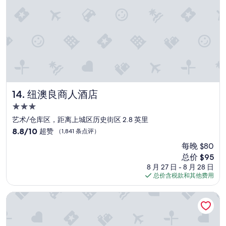
.
這
”
家
飯
店
”
纽澳良商人酒店
14. 纽澳良商人酒店
3.0
星
艺术/仓库区，距离上城区历史街区 2.8 英里
住
8.8
8.8/10
超赞
（1,841 条点评）
宿
分，
每晚 $80
总
新
总价 $95
分
价
10，
8 月 27 日 - 8 月 28 日
格
超
总价含税款和其他费用
$95
赞，
（1,841
新奥尔良洛伊斯酒店
条
点
评）