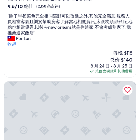
o
住
9.6
9.6/10
绝佳
（2,158 条点评）
n
宿
分，
h
“
“除了早餐菜色完全相同這點可以改進之外,其他完全滿意,服務人
总
o
除
員相當客氣且樂於幫助房客了解當地相關資訊,床跟枕頭都舒服,地
分
u
了
點也相當優秀,以後去new orleans就是住這家,不會考慮別家了,我
10，
s
早
推薦這家飯店”
绝
e
餐
Pei-Lun
佳，
c
菜
收起
（2,158
l
色
条
每晚 $118
e
完
点
新
总价 $140
a
全
评）
价
n
8 月 24 日 - 8 月 25 日
相
格
i
总价含税款和其他费用
同
$140
n
這
g
點
洲际酒店集团 法国区-勒莫因城堡假日酒店
c
可
l
以
e
改
a
進
n
之
e
外
d
,
t
其
h
他
e
完