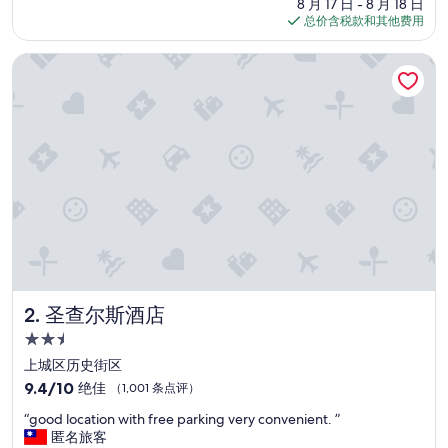
价
10，
8 月 17 日 - 8 月 18 日
格
好
总价含税款和其他费用
$117
极
了，
圣查尔斯酒店
（1,040
条
点
评）
圣查尔斯酒店
2. 圣查尔斯酒店
2.5
星
上城区历史街区
住
9.4
9.4/10
绝佳
（1,001 条点评）
宿
分，
“
“good location with free parking very convenient. ”
总
g
匿名旅客
分