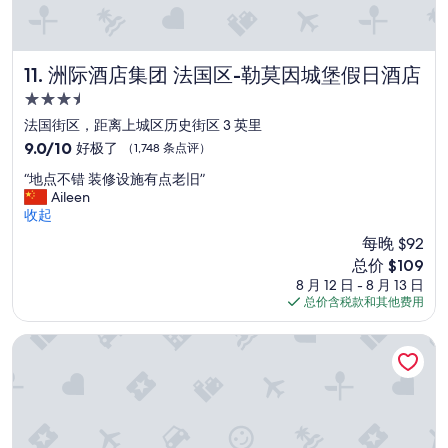
b
全
a
滿
t
意
h
,
洲际酒店集团 法国区-勒莫因城堡假日酒店
11. 洲际酒店集团 法国区-勒莫因城堡假日酒店
b
服
3.5
u
務
星
t
人
法国街区，距离上城区历史街区 3 英里
n
住
員
9.0
9.0/10
好极了
（1,748 条点评）
o
相
宿
分，
t
“
當
“地点不错 装修设施有点老旧”
总
t
地
客
Aileen
分
h
点
氣
收起
10，
e
不
且
好
每晚 $92
b
错
樂
极
新
总价 $109
e
装
於
了，
价
d
8 月 12 日 - 8 月 13 日
修
幫
（1,748
格
r
总价含税款和其他费用
设
助
条
$109
o
施
房
点
o
有
客
哈拉新奥尔良酒店及赌场 - 凯撒奖励目的地
评）
m
点
了
-
老
解
d
旧
當
o
”
地
n
相
’