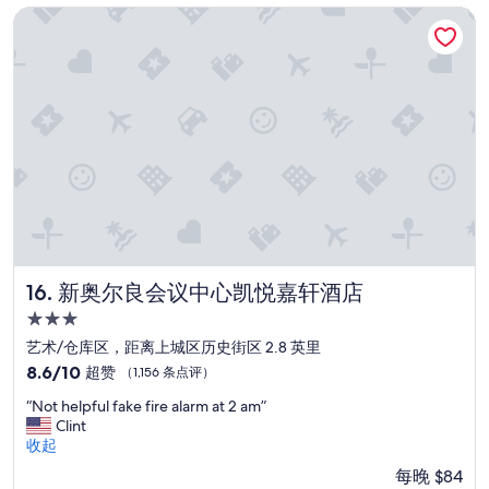
新奥尔良会议中心凯悦嘉轩酒店
新奥尔良会议中心凯悦嘉轩酒店
16. 新奥尔良会议中心凯悦嘉轩酒店
3.0
星
艺术/仓库区，距离上城区历史街区 2.8 英里
住
8.6
8.6/10
超赞
（1,156 条点评）
宿
分，
“
“Not helpful fake fire alarm at 2 am”
总
N
Clint
分
o
收起
10，
t
超
每晚 $84
h
赞，