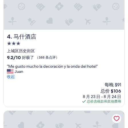
a
n
d
h
a
s
a
马什酒店
4. 马什酒店
l
3.0
l
星
y
上城区历史街区
住
o
9.2
9.2/10
好极了
（388 条点评）
u
宿
分，
“
n
“Me gusto mucho la decoración y la onda del hotel”
总
M
e
Juan
分
e
e
收起
10，
g
d
好
每晚 $91
u
f
极
新
总价 $106
s
o
了，
价
8 月 23 日 - 8 月 24 日
t
r
（388
格
总价含税款和其他费用
o
a
条
$106
m
h
点
u
o
"亨丽埃塔酒店"
评）
c
m
h
e
o
b