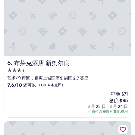
t
,
评）
e
s
l
m
”
a
l
l
e
x
e
r
c
i
布莱克酒店 新奥尔良
6. 布莱克酒店 新奥尔良
s
3.5
e
r
星
艺术/仓库区，距离上城区历史街区 2.7 英里
o
住
7.6
7.6/10
还可以
（1,004 条点评）
o
宿
分，
m
每晚 $71
总
w
新
总价 $85
分
i
价
10，
8 月 23 日 - 8 月 24 日
t
格
还
总价含税款和其他费用
h
$85
可
a
以，
纽奥良会议中心欢朋套房酒店
c
（1,004
o
条