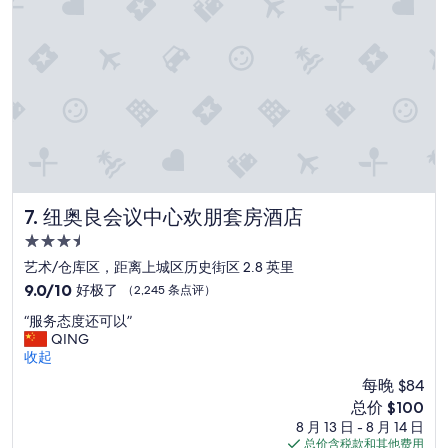
u
点
p
评）
l
e
o
f
t
r
e
a
d
m
纽奥良会议中心欢朋套房酒店
7. 纽奥良会议中心欢朋套房酒店
i
l
3.5
l
星
艺术/仓库区，距离上城区历史街区 2.8 英里
s
住
9.0
9.0/10
好极了
（2,245 条点评）
.
宿
分，
T
“
“服务态度还可以”
总
h
服
QING
分
e
务
收起
10，
b
态
好
a
每晚 $84
度
极
t
新
总价 $100
还
了，
h
价
8 月 13 日 - 8 月 14 日
可
（2,245
r
格
总价含税款和其他费用
以