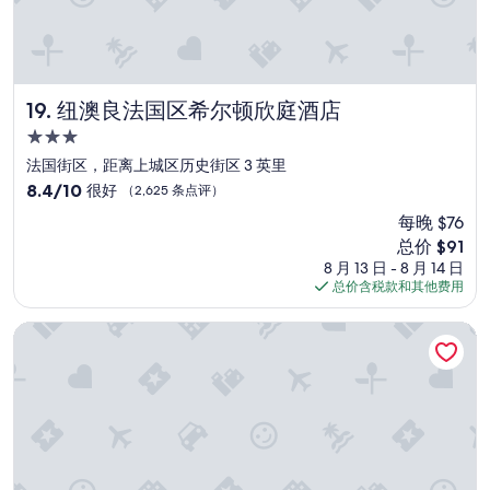
y
o
n
l
y
i
纽澳良法国区希尔顿欣庭酒店
19. 纽澳良法国区希尔顿欣庭酒店
s
3.0
s
u
星
法国街区，距离上城区历史街区 3 英里
e
住
8.4
8.4/10
很好
（2,625 条点评）
.
宿
分，
T
每晚 $76
总
h
新
总价 $91
分
e
价
10，
8 月 13 日 - 8 月 14 日
e
格
很
总价含税款和其他费用
l
$91
好，
e
（2,625
凯悦尚萃法属区新奥尔良
v
条
a
点
t
评）
o
r
w
a
s