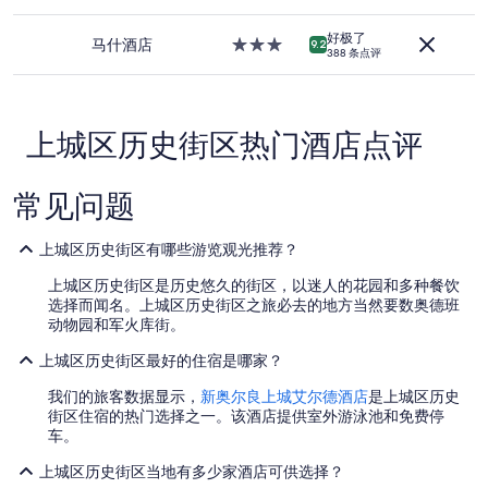
星
s
最
g
住
2
低
N
好极了
宿
马什酒店
3.0
c
9.2
价
388 条点评
e
星
o
格。
w
住
u
价
O
宿
p
格
r
l
和
l
上城区历史街区热门酒店点评
e
供
e
s
应
a
a
情
n
常见问题
n
况
s
d
可
,
w
能
上城区历史街区有哪些游览观光推荐？
f
e
会
u
a
上城区历史街区是历史悠久的街区，以迷人的花园和多种餐饮
有
l
s
选择而闻名。上城区历史街区之旅必去的地方当然要数奥德班
所
l
k
动物园和军火库街。
变
o
e
动。
f
d
上城区历史街区最好的住宿是哪家？
可
e
o
能
x
我们的旅客数据显示，
新奥尔良上城艾尔德酒店
是上城区历史
n
需
c
街区住宿的热门选择之一。该酒店提供室外游泳池和免费停
e
遵
i
车。
o
守
t
f
其
e
上城区历史街区当地有多少家酒店可供选择？
t
他