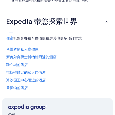
斯在瓦尔蒙特站和约瑟夫的圣查尔斯站搭乘地铁。
i
s
n
h
t
e
o
a
t
Expedia 带您探索世界
d
h
v
i
i
s
s
h
住宿
机票
套餐
租车
度假短租房
其他
更多预订方式
e
o
d
t
u
马雷罗的私人度假屋
e
s
l
新奥尔良爵士博物馆附近的酒店
t
,
o
独立城的酒店
t
t
h
a
韦斯特维戈的私人度假屋
e
l
r
冰沙国王中心附近的酒店
k
o
t
圣贝纳的酒店
o
o
m
t
贝勒夏斯的酒店
s
h
w
位于新奥尔良的 4 星级酒店
e
e
d
位于新奥尔良的 5 星级酒店
r
e
公司