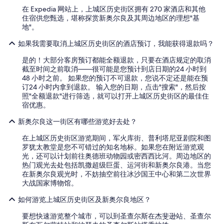
m
h
条
在 Expedia 网站上，上城区历史街区拥有 270 家酒店和其他
e
e
款。
住宿供您甄选，堪称探赏新奥尔良及其周边地区的理想"基
n
w
地"。
t
o
.
r
如果我需要取消上城区历史街区的酒店预订，我能获得退款吗？
H
k
o
e
是的！大部分客房预订都能全额退款，只要在酒店规定的取消
w
r
截至时间之前取消——很可能是您预计到店日期的24 小时到
e
s
48 小时之前。 如果您的预订不可退款，您说不定还是能在预
v
i
订24 小时内拿到退款。 输入您的日期，点击"搜索"，然后按
e
f
照"全额退款"进行筛选，就可以打开上城区历史街区的最佳住
r
h
宿优惠。
,
e
u
c
新奥尔良这一街区有哪些游览好去处？
p
o
o
在上城区历史街区游览期间，军火库街、普利塔尼亚剧院和图
u
n
罗犹太教堂是您不可错过的知名地标。如果您在附近游览观
l
c
光，还可以计划前往奥德班动物园或密西西比河。周边地区的
d
h
热门观光去处包括凯撒超级巨蛋、运河街和新奥尔良港。当您
a
e
在新奥尔良观光时，不妨抽空前往冰沙国王中心和第二次世界
s
c
大战国家博物馆。
s
k
i
i
如何游览上城区历史街区及新奥尔良地区？
s
n
t
要想快速游览整个城市，可以到圣查尔斯在杰斐逊站、圣查尔
g
u