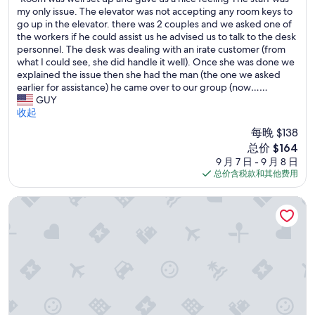
总
R
my only issue. The elevator was not accepting any room keys to
分
o
go up in the elevator. there was 2 couples and we asked one of
10，
o
the workers if he could assist us he advised us to talk to the desk
绝
m
personnel. The desk was dealing with an irate customer (from
佳，
w
what I could see, she did handle it well). Once she was done we
（1,588
a
explained the issue then she had the man (the one we asked
条
s
earlier for assistance) he came over to our group (now……
点
w
GUY
评）
e
收起
l
每晚 $138
l
新
总价 $164
s
价
9 月 7 日 - 9 月 8 日
e
格
总价含税款和其他费用
t
$164
u
p
新奥尔良市中心仓库区坎布里亚酒店
a
n
d
g
a
v
e
u
s