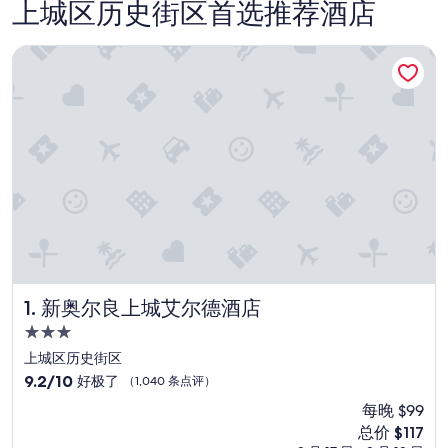
上城区历史街区首选推荐酒店
新奥尔良上城艾尔德酒店
新奥尔良上城艾尔德酒店
1. 新奥尔良上城艾尔德酒店
3.0
星
上城区历史街区
住
9.2
9.2/10
好极了
（1,040 条点评）
宿
分，
每晚 $99
总
新
总价 $117
分