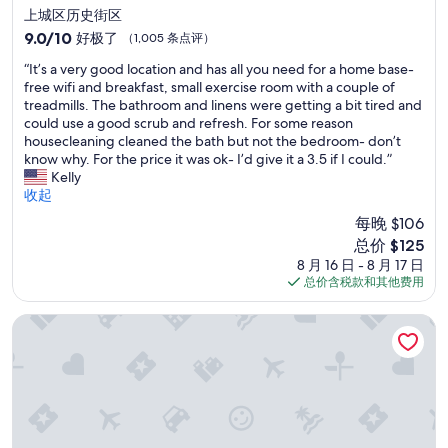
g
星
上城区历史街区
v
住
9.0
9.0/10
好极了
（1,005 条点评）
e
宿
分，
r
“
“It’s a very good location and has all you need for a home base-
总
y
I
free wifi and breakfast, small exercise room with a couple of
分
c
t
treadmills. The bathroom and linens were getting a bit tired and
10，
o
’
could use a good scrub and refresh. For some reason
好
n
s
housecleaning cleaned the bath but not the bedroom- don’t
极
v
a
know why. For the price it was ok- I’d give it a 3.5 if I could.”
了，
e
v
Kelly
（1,005
n
e
收起
条
i
r
点
每晚 $106
e
y
评）
n
新
总价 $125
g
t
价
8 月 16 日 - 8 月 17 日
o
.
格
总价含税款和其他费用
o
”
$125
d
l
马什酒店
o
c
a
t
i
o
n