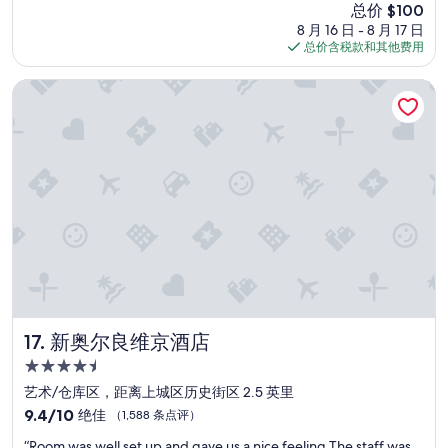
新
总价 $100
e
（1,156
价
8 月 16 日 - 8 月 17 日
l
条
格
总价含税款和其他费用
p
点
$100
f
评）
u
新奥尔良维京酒店
l
f
a
k
e
f
i
r
e
a
l
a
r
m
新奥尔良维京酒店
17. 新奥尔良维京酒店
a
4.5
t
星
2
艺术/仓库区，距离上城区历史街区 2.5 英里
住
a
9.4
9.4/10
绝佳
（1,588 条点评）
m
宿
分，
“
”
“Room was well set up and gave us a nice feeling The staff was