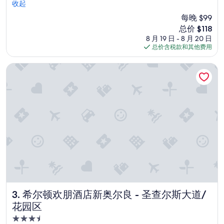
o
收起
10，
o
绝
每晚 $99
d
佳，
新
总价 $118
l
（1,001
价
8 月 19 日 - 8 月 20 日
o
条
格
总价含税款和其他费用
c
点
$118
a
评）
t
希尔顿欢朋酒店新奥尔良 - 圣查尔斯大道/花园区
i
o
n
w
i
t
h
f
r
e
e
p
a
r
希尔顿欢朋酒店新奥尔良 - 圣查尔斯大道/花园区
3. 希尔顿欢朋酒店新奥尔良 - 圣查尔斯大道/
k
花园区
i
3.5
n