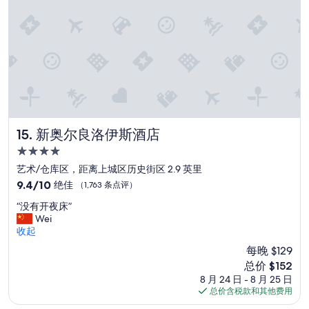
新奥尔良洛伊斯酒店
15. 新奥尔良洛伊斯酒店
4.0
星
艺术/仓库区，距离上城区历史街区 2.9 英里
住
9.4
9.4/10
绝佳
（1,763 条点评）
宿
分，
“
“没有开夜床”
总
没
Wei
分
有
收起
10，
开
绝
每晚 $129
夜
佳，
新
总价 $152
床
（1,763
价
8 月 24 日 - 8 月 25 日
”
条
格
总价含税款和其他费用
点
$152
评）