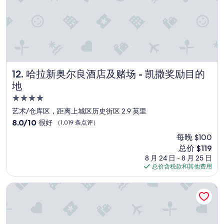
關
t
資
k
訊
n
,
o
床
w
跟
w
枕
h
頭
y
都
哈拉新奥尔良酒店及赌场 - 凯撒奖励目的地
12. 哈拉新奥尔良酒店及赌场 - 凯撒奖励目的
.
舒
地
F
服
o
4.0
,
r
地
星
艺术/仓库区，距离上城区历史街区 2.9 英里
t
點
住
8.0
8.0/10
很好
（1,019 条点评）
h
也
宿
分，
e
相
每晚 $100
总
p
當
新
总价 $119
分
r
優
价
10，
8 月 24 日 - 8 月 25 日
i
秀
格
很
总价含税款和其他费用
c
,
$119
好，
e
以
（1,019
新奥尔良会议中心索内斯塔 ES 套房酒店
i
後
条
t
去
点
w
n
评）
a
e
s