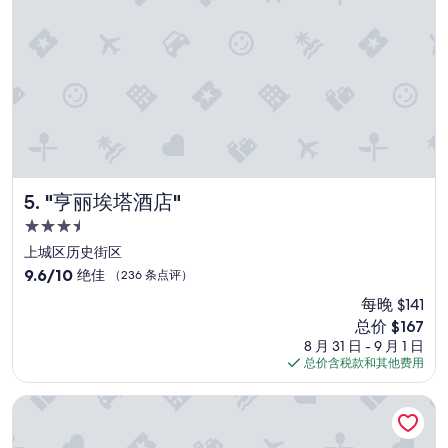
l
a
a
s
d
e
e
-
c
f
o
r
r
e
a
e
c
w
i
i
ó
f
"亨丽埃塔酒店"
5. "亨丽埃塔酒店"
n
i
3.5
y
a
星
l
n
上城区历史街区
住
a
d
9.6
9.6/10
绝佳
（236 条点评）
o
b
宿
分，
每晚 $141
n
r
总
d
e
新
总价 $167
分
a
a
价
10，
8 月 31 日 - 9 月 1 日
d
k
格
绝
总价含税款和其他费用
e
f
$167
佳，
l
a
（236
布莱克酒店 新奥尔良
h
s
条
o
t
点