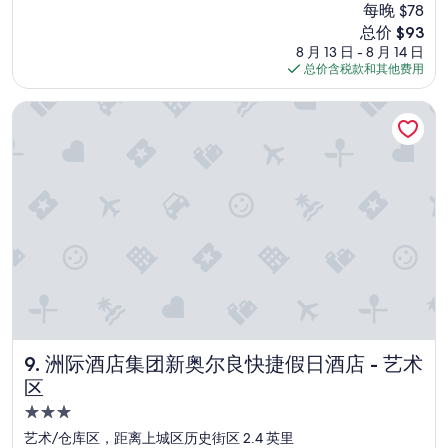
超
i
每晚 $78
d
赞，
t
新
总价 $93
”
（2,197
t
价
8 月 13 日 - 8 月 14 日
条
i
格
总价含税款和其他费用
点
r
$93
评）
e
洲际酒店集团新奥尔良快捷假日酒店 - 艺术区
d
a
n
d
c
o
u
l
d
u
s
e
a
g
洲际酒店集团新奥尔良快捷假日酒店 - 艺术区
9. 洲际酒店集团新奥尔良快捷假日酒店 - 艺术
o
区
o
d
3.0
s
星
艺术/仓库区，距离上城区历史街区 2.4 英里
c