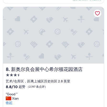
条
o
$100
”
点
o
新奥尔良会展中心希尔顿花园酒店
评）
m
a
n
d
l
i
n
e
n
s
w
e
r
e
新奥尔良会展中心希尔顿花园酒店
8. 新奥尔良会展中心希尔顿花园酒店
g
e
3.5
t
星
艺术/仓库区，距离上城区历史街区 2.8 英里
t
住
8.8
8.8/10
超赞
（2,197 条点评）
i
宿
分，
n
“
“Good ”
总
g
G
Xian
分
a
o
收起
10，
b
o