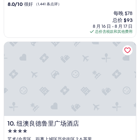
住
r
8.0
8.0/10
很好
（1,441 条点评）
u
宿
分，
每晚 $78
b
总
新
a
总价 $93
分
价
n
10，
8 月 16 日 - 8 月 17 日
格
d
很
总价含税款和其他费用
$93
r
好，
e
（1,441
纽澳良德鲁里广场酒店
f
条
r
点
e
评）
s
h
.
F
o
r
s
o
m
e
r
纽澳良德鲁里广场酒店
10. 纽澳良德鲁里广场酒店
e
4.0
a
星
s
艺术/仓库区，距离上城区历史街区 2.6 英里