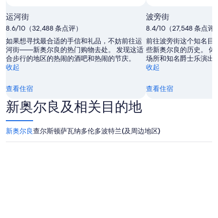
a
n
n
g
运河街
波旁街
d
w
p
8.6/10（32,488 条点评）
8.4/10（27,548 条点评
i
r
t
如果想寻找最合适的手信和礼品，不妨前往运
前往波旁街这个知名目
o
h
河街——新奥尔良的热门购物去处。 发现这适
些新奥尔良的历史。 
f
u
合步行的地区的热闹的酒吧和热闹的节庆。
场所和知名爵士乐演出
e
n
收起
收起
s
e
s
x
查看住宿
查看住宿
i
p
o
e
新奥尔良及相关目的地
n
c
a
t
l
e
新奥尔良
查尔斯顿
萨瓦纳
多伦多
波特兰(及周边地区)
i
d
s
s
m
i
.
t
”
u
a
t
i
o
n