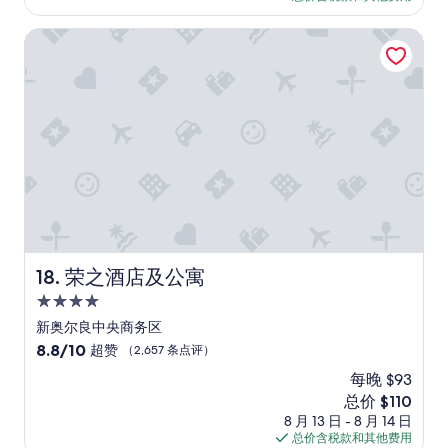
条
o
q
l
$109
r
施
点
m
u
t
e
有
荣之酒店及公寓
评）
s
i
r
s
点
w
e
u
t
老
e
t
l
y
旧
r
,
y
l
”
e
s
a
e
o
e
t
i
k
r
h
s
,
e
o
f
I
n
m
r
l
e
e
e
o
a
.
n
v
n
F
c
e
d
o
h
荣之酒店及公寓
d
18. 荣之酒店及公寓
s
r
w
t
a
g
4.0
i
h
f
u
t
星
新奥尔良中央商务区
e
e
e
h
住
f
s
8.8
8.8/10
s
超赞
（2,657 条点评）
b
a
p
宿
分，
t
i
每晚 $93
c
a
总
s
g
t
新
总价 $110
c
分
w
w
t
价
e
10，
8 月 13 日 - 8 月 14 日
h
i
h
格
.
超
总价含税款和其他费用
o