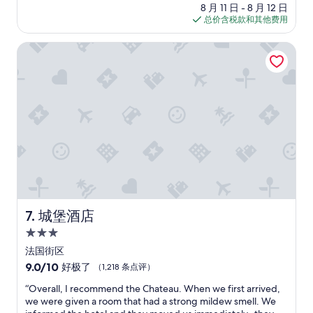
价
u
10，
8 月 11 日 - 8 月 12 日
格
a
绝
总价含税款和其他费用
$168
r
佳，
t
（2,595
城堡酒店
e
条
r
点
.
评）
T
h
e
h
o
t
e
l
w
a
城堡酒店
7. 城堡酒店
s
3.0
s
u
星
法国街区
p
住
9.0
9.0/10
好极了
（1,218 条点评）
e
宿
分，
r
“
“Overall, I recommend the Chateau. When we first arrived,
总
i
O
we were given a room that had a strong mildew smell. We
分
m