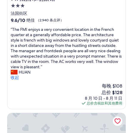
—
e
j
e
3.0
r
o
a
星
法国街区
e
y
s
住
9.6
9.6/10
v
绝佳
（2,940 条点评）
e
i
宿
分，
e
d
l
“
“The FMI enjoys a very convenient location in the French
总
r
t
y
T
quarter at a generally affordable price. The architecture
分
y
h
o
h
style is french with big windows and lovely courtyard quiet
10，
h
e
n
e
in a short distance away from the hustling streets outside.
绝
e
p
e
F
The manager and frontdesk people are all very nice dealing
佳，
l
o
o
M
with unexpected situation in a very prompt manner. There is
（2,940
p
o
f
I
cable TV in the room. The AC works very well. The window
条
f
l
t
e
view is pleasant.”
点
u
s
h
n
HUAN
评）
l
e
e
j
收起
,
v
b
o
s
e
e
每晚 $108
y
u
r
s
新
总价 $128
s
p
a
t
价
8 月 10 日 - 8 月 11 日
a
e
l
v
格
总价含税款和其他费用
v
r
t
a
$128
e
f
i
l
r
波旁华美达广场酒店
r
m
u
y
i
e
e
c
e
s
-
o
n