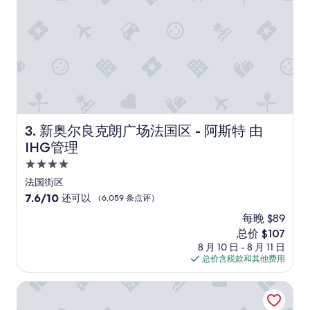
s
h
o
w
e
r
i
s
w
e
新奥尔良克朗广场法国区 - 阿斯特 由IHG管理
3. 新奥尔良克朗广场法国区 - 阿斯特 由
a
k
IHG管理
.
4.0
”
星
法国街区
住
7.6
7.6/10
还可以
（6,059 条点评）
宿
分，
每晚 $89
总
新
总价 $107
分
价
10，
8 月 10 日 - 8 月 11 日
格
还
总价含税款和其他费用
$107
可
以，
新奥尔良皇家索内斯塔酒店
（6,059
条