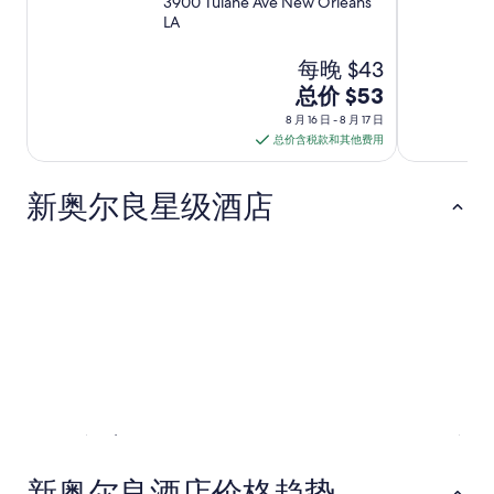
3900 Tulane Ave New Orleans
i
LA
s
c
每晚 $43
a
8
总价 $53
b
月
l
8 月 16 日 - 8 月 17 日
e
16
总价含税款和其他费用
T
日
V
到
i
新奥尔良星级酒店
8
n
月
t
h
17
5星级酒店
4星级酒店
e
日
r
的
o
每
o
m
晚
.
价
T
格
h
总
e
5星级酒店
4星级酒
价
A
8 家住宿
89 家住宿
C
$53
新奥尔良酒店价格趋势
w