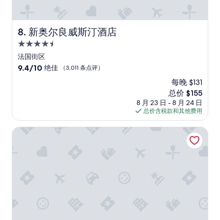
a
p
u
r
.
i
W
新奥尔良威斯汀酒店
8. 新奥尔良威斯汀酒店
c
h
e
4.5
e
!
n
星
法国街区
W
w
住
9.4
9.4/10
绝佳
（3,011 条点评）
e
e
宿
分，
w
f
每晚 $131
总
i
i
新
总价 $155
分
l
r
价
10，
8 月 23 日 - 8 月 24 日
l
s
格
绝
总价含税款和其他费用
d
t
$155
佳，
e
a
（3,011
新奥尔良希尔顿逸林酒店
f
r
条
i
r
点
n
i
评）
i
v
t
e
e
d
l
,
y
w
b
e
e
w
b