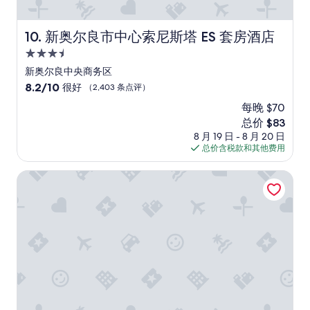
n
g
m
新奥尔良市中心索尼斯塔 ES 套房酒店
10. 新奥尔良市中心索尼斯塔 ES 套房酒店
i
3.5
l
d
星
新奥尔良中央商务区
e
住
8.2
8.2/10
很好
（2,403 条点评）
w
宿
分，
s
每晚 $70
总
m
新
总价 $83
分
e
价
10，
8 月 19 日 - 8 月 20 日
l
格
很
总价含税款和其他费用
l
$83
好，
.
（2,403
纽澳良法国区希尔顿欣庭酒店
W
条
e
点
i
评）
n
f
o
r
m
e
d
t