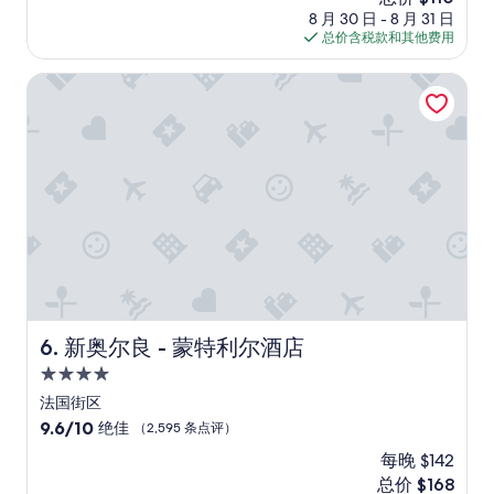
c
价
10，
8 月 30 日 - 8 月 31 日
a
格
好
总价含税款和其他费用
l
$110
极
e
了，
新奥尔良 - 蒙特利尔酒店
a
（1,465
n
条
d
点
w
评）
a
l
k
i
n
t
o
t
h
新奥尔良 - 蒙特利尔酒店
6. 新奥尔良 - 蒙特利尔酒店
e
F
4.0
r
星
法国街区
e
住
n
9.6
9.6/10
绝佳
（2,595 条点评）
c
宿
分，
每晚 $142
h
总
新
总价 $168
Q
分