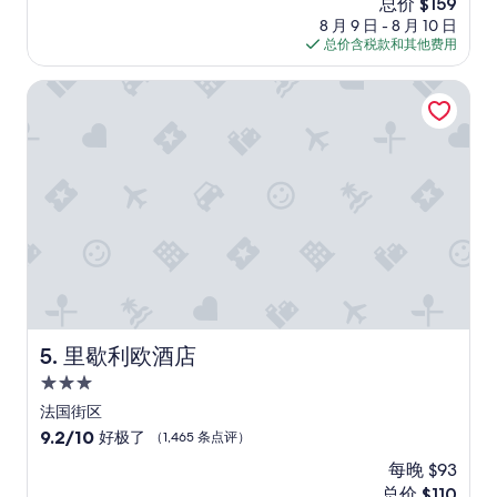
新
总价 $159
b
评）
价
8 月 9 日 - 8 月 10 日
l
格
总价含税款和其他费用
e
$159
t
o
里歇利欧酒店
t
a
k
e
a
d
v
a
n
t
a
g
e
里歇利欧酒店
5. 里歇利欧酒店
o
3.0
f
t
星
法国街区
h
住
9.2
9.2/10
好极了
（1,465 条点评）
e
宿
分，
l
每晚 $93
总
o
新
总价 $110
分