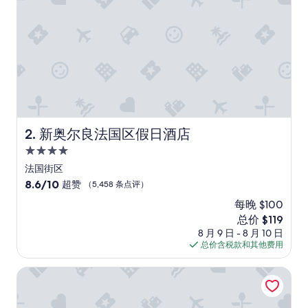
h
e
p
a
r
k
i
n
g
c
h
新奥尔良法国区假日酒店
2. 新奥尔良法国区假日酒店
a
4.0
r
g
星
法国街区
e
住
8.6
8.6/10
超赞
（5,458 条点评）
i
宿
分，
s
每晚 $100
总
h
新
总价 $119
分
i
价
10，
8 月 9 日 - 8 月 10 日
g
格
超
总价含税款和其他费用
h
$119
赞，
.
（5,458
新奥尔良克朗广场法国区 - 阿斯特 由IHG管理
T
条
h
点
e
评）