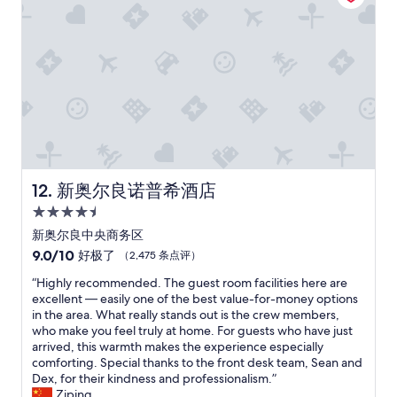
t
d
a
i
y
a
w
t
o
e
r
l
t
y
h
-
i
t
t
h
!
e
J
y
新奥尔良诺普希酒店
12. 新奥尔良诺普希酒店
o
e
4.5
s
v
e
星
e
新奥尔良中央商务区
p
n
住
9.0
9.0/10
好极了
（2,475 条点评）
h
l
宿
分，
w
e
“
“Highly recommended. The guest room facilities here are
总
a
t
H
excellent — easily one of the best value-for-money options
分
s
u
i
in the area. What really stands out is the crew members,
10，
a
s
g
who make you feel truly at home. For guests who have just
好
n
p
h
arrived, this warmth makes the experience especially
极
d
i
l
comforting. Special thanks to the front desk team, Sean and
了，
t
c
y
Dex, for their kindness and professionalism.”
（2,475
h
k
r
Ziping