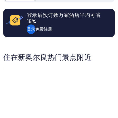
a
能
p
a
n
需
e
l
a
遵
o
l
登录后预订数万家酒店平均可省
n
守
p
o
d
其
15%
l
f
D
他
e
t
e
登录
免费注册
条
a
h
x
款。
r
e
,
e
e
f
a
x
o
l
c
r
l
住在新奥尔良热门景点附近
i
t
v
t
h
e
e
e
r
m
i
y
e
r
n
n
k
i
t
i
c
.
n
e
”
d
d
n
e
e
a
s
l
s
i