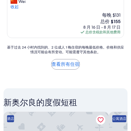
o
没
Wei
分
i
a
a
m
有
收起
10，
n
n
l
t
开
绝
i
d
l
每晚 $131
h
夜
佳，
t
h
y
新
总价 $155
e
床
（1,763
e
o
c
价
8 月 16 日 - 8 月 17 日
h
”
条
l
s
o
格
总价含税款和其他费用
u
点
y
p
m
$155
s
评）
b
i
f
t
e
t
o
基
基于过去 24 小时内找到的、2 位成人 1 晚住宿的每晚最低价格。价格和供应
l
b
a
r
情况可能会有所变动。可能需遵守其他条款。
于
i
a
l
t
过
n
c
i
i
去
查看所有住宿
g
k
t
n
24
s
.
y
g
小
t
T
.
.
时
r
h
I
S
内
e
e
d
p
找
e
l
o
e
到
t
o
h
c
新奥尔良的度假短租
的、
s
c
a
i
2
o
a
v
a
位
u
t
回忆仓库区
e
Roami在Mo
l
成
t
i
酒店
公寓酒店
t
t
人
s
o
w
h
1
i
n
o
a