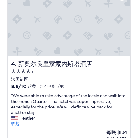
点
评）
新奥尔良皇家索内斯塔酒店
4. 新奥尔良皇家索内斯塔酒店
4.5
星
法国街区
住
8.8
8.8/10
超赞
（3,484 条点评）
宿
分，
“
“We were able to take advantage of the locale and walk into
总
W
the French Quarter. The hotel was super impressive,
分
e
especially for the price! We will definitely be back for
10，
w
another stay.”
超
e
Heather
赞，
r
收起
（3,484
e
条
每晚 $134
a
点