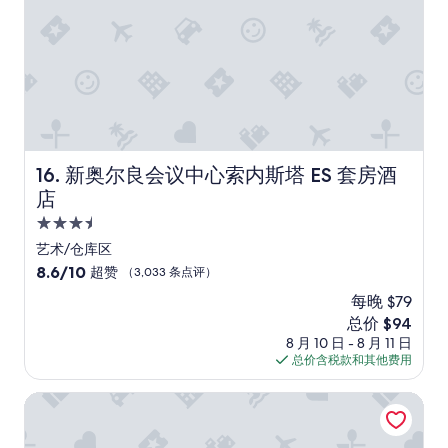
e
s
评）
.
c
a
o
W
h
k
n
h
q
f
i
a
u
a
c
t
a
s
e
r
r
t
t
e
t
w
o
a
e
a
e
l
r
s
n
l
新奥尔良会议中心索内斯塔 ES 套房酒店
16. 新奥尔良会议中心索内斯塔 ES 套房酒
a
a
j
y
t
店
w
o
s
a
e
y
t
3.5
g
s
t
a
星
e
艺术/仓库区
o
h
n
n
住
m
8.6
8.6/10
e
超赞
（3,033 条点评）
d
e
e
宿
分，
c
s
r
每晚 $79
a
总
h
o
a
新
总价 $94
n
分
a
u
l
价
d
10，
8 月 10 日 - 8 月 11 日
o
t
l
格
c
超
总价含税款和其他费用
s
i
y
$94
o
赞，
o
s
a
n
（3,033
f
洲际酒店集团 法国区-勒莫因城堡假日酒店
t
f
s
条
B
h
f
i
点
o
e
o