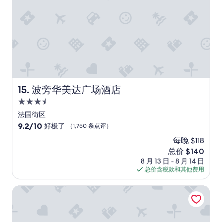
.
f
n
d
T
o
v
l
h
r
e
y
e
-
n
.
c
m
i
E
o
o
e
v
u
n
n
e
r
e
t
r
t
y
l
y
y
o
o
波旁华美达广场酒店
o
15. 波旁华美达广场酒店
a
p
c
n
r
t
3.5
a
e
d
i
t
星
法国街区
w
i
o
i
住
a
s
9.2
9.2/10
n
好极了
（1,750 条点评）
o
s
q
宿
分，
s
n
每晚 $118
s
u
总
i
i
o
新
总价 $140
i
分
n
n
n
价
e
10，
8 月 13 日 - 8 月 14 日
t
t
i
格
t
好
总价含税款和其他费用
h
h
c
$140
-
极
e
e
e
i
了，
a
新奥尔良会议中心索内斯塔 ES 套房酒店
F
.
t
（1,750
r
r
B
’
条
e
e
r
s
点
a
n