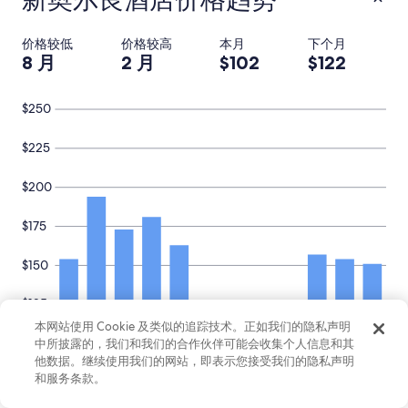
o
r
价格较低
价格较高
本月
下个月
k
8 月
2 月
$102
$122
s
v
e
$250
r
y
w
$225
e
l
$200
l
.
$175
T
h
e
$150
w
i
$125
n
d
本网站使用 Cookie 及类似的追踪技术。正如我们的隐私声明
$100
o
中所披露的，我们和我们的合作伙伴可能会收集个人信息和其
w
他数据。继续使用我们的网站，即表示您接受我们的隐私声明
v
和服务条款。
$75
10 月
12 月
i
3 月
4 月
5 月
6 月
8 月
9 月
11 月
2 月
7 月
1 月