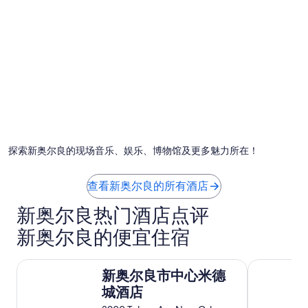
i
n
a
v
e
r
y
p
r
o
m
p
探索新奥尔良的现场音乐、娱乐、博物馆及更多魅力所在！
t
m
a
查看新奥尔良的所有酒店
n
n
新奥尔良热门酒店点评
e
r
新奥尔良的便宜住宿
.
T
新奥尔良市中心米德城酒店
温德姆华美
h
新奥尔良市中心米德
e
城酒店
r
e