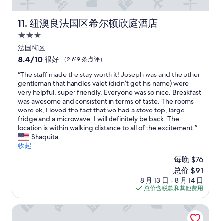
h
e
纽澳良法国区希尔顿欣庭酒店
h
11. 纽澳良法国区希尔顿欣庭酒店
o
3.0
t
星
法国街区
e
住
l
8.4
8.4/10
很好
（2,619 条点评）
a
宿
分，
“
“The staff made the stay worth it! Joseph was and the other
n
总
T
gentleman that handles valet (didn’t get his name) were
d
分
h
very helpful, super friendly. Everyone was so nice. Breakfast
t
10，
e
was awesome and consistent in terms of taste. The rooms
h
很
s
were ok, I loved the fact that we had a stove top, large
e
好，
t
fridge and a microwave. I will definitely be back. The
y
（2,619
a
location is within walking distance to all of the excitement.”
m
条
f
Shaquita
o
点
f
收起
v
评）
m
e
每晚 $76
a
d
新
总价 $91
d
u
价
8 月 13 日 - 8 月 14 日
e
s
格
总价含税款和其他费用
t
i
$91
h
m
e
新奥尔良诺普希酒店
m
s
e