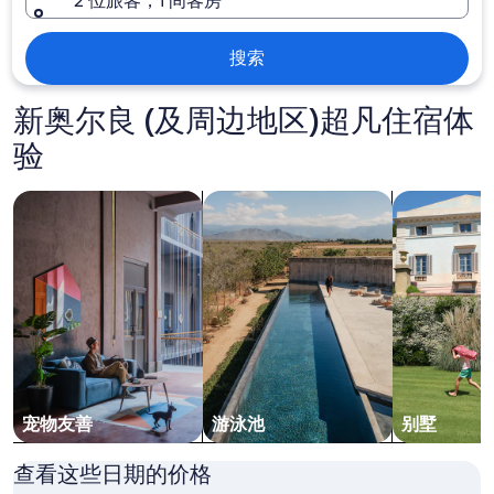
2 位旅客，1 间客房
搜索
新奥尔良 (及周边地区)超凡住宿体
验
搜索宠物友善的住宿
搜索带游泳池的住宿
搜索别墅
宠物友善
游泳池
别墅
查看这些日期的价格