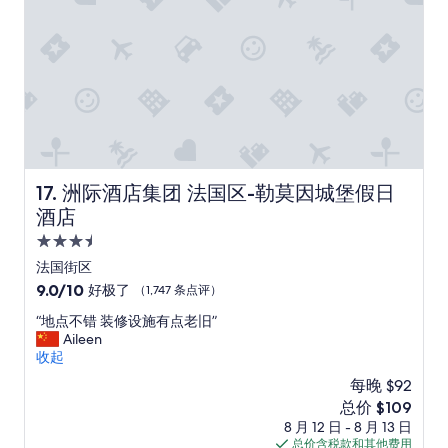
s
评）
u
c
r
t
r
r
d
e
b
e
a
n
o
w
b
t
n
m
l
i
s
e
e
n
t
m
p
t
r
b
r
e
e
e
i
r
e
r
c
m
t
s
洲际酒店集团 法国区-勒莫因城堡假日酒店
17. 洲际酒店集团 法国区-勒莫因城堡假日
e
s
a
,
.
酒店
o
n
w
T
f
d
h
3.5
h
t
c
o
星
e
法国街区
a
o
m
a
住
9.0
9.0/10
s
好极了
（1,747 条点评）
m
a
r
宿
分，
t
e
k
c
“
“地点不错 装修设施有点老旧”
总
e
b
e
h
地
Aileen
分
.
a
y
i
点
收起
10，
T
c
o
t
不
好
h
k
u
每晚 $92
e
错
极
e
t
f
新
总价 $109
c
装
了，
r
o
e
价
8 月 12 日 - 8 月 13 日
t
修
（1,747
o
a
e
格
总价含税款和其他费用
u
设