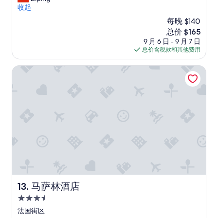
条
e
t
e
收起
点
o
h
c
评）
每晚 $140
t
e
o
h
新
总价 $165
n
m
e
价
e
9 月 6 日 - 9 月 7 日
m
r
格
w
总价含税款和其他费用
e
g
$165
r
n
e
o
d
马萨林酒店
n
o
e
t
m
d
l
.
.
e
T
T
m
h
h
a
e
e
n
r
g
t
o
u
h
o
e
a
m
s
t
s
t
h
w
r
a
e
o
马萨林酒店
13. 马萨林酒店
n
r
o
d
3.5
e
m
l
c
f
星
法国街区
e
l
a