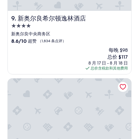
e
a
r
c
e
k
新奥尔良希尔顿逸林酒店
9. 新奥尔良希尔顿逸林酒店
g
f
i
4.0
o
v
星
r
新奥尔良中央商务区
e
a
住
n
8.6
8.6/10
超赞
（1,834 条点评）
n
a
宿
分，
o
每晚 $98
r
总
t
新
总价 $117
o
分
h
价
o
10，
8 月 17 日 - 8 月 18 日
e
格
m
超
总价含税款和其他费用
r
$117
t
赞，
s
h
（1,834
新奥尔良市中心索尼斯塔 ES 套房酒店
t
a
条
a
t
点
y
h
评）
.
a
”
d
a
s
t
r
o