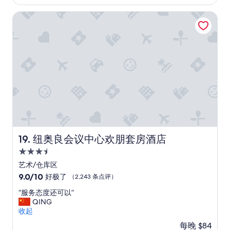
n
a
$110
M
赞，
h
d
t
i
（2,657
a
纽奥良会议中心欢朋套房酒店
o
w
s
条
v
w
e
s
点
e
s
h
E
评）
j
a
a
l
u
n
d
a
s
d
a
i
t
l
s
n
a
o
t
e
r
v
o
w
r
e
v
a
i
l
e
s
v
y
t
a
e
c
o
n
d
纽奥良会议中心欢朋套房酒店
19. 纽奥良会议中心欢朋套房酒店
o
p
a
,
u
,
3.5
b
t
r
l
s
h
星
艺术/仓库区
t
a
o
i
住
y
9.0
9.0/10
好极了
（2,243 条点评）
r
l
s
a
宿
分，
g
u
w
“
“服务态度还可以”
r
总
e
t
a
服
QING
d
分
f
e
r
务
收起
q
10，
r
d
m
态
u
好
i
每晚 $84
o
t
度