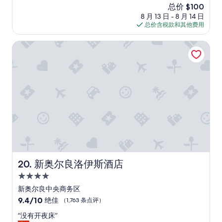
i
极
d
l
h
新
总价 $100
还
e
了，
g
l
m
价
8 月 13 日 - 8 月 14 日
可
t
（2,243
e
-
a
格
总价含税款和其他费用
以
i
条
a
j
k
$100
”
n
点
n
u
e
新奥尔良洛伊斯酒店
a
评）
d
s
s
s
a
t
t
h
m
t
h
o
i
o
e
r
c
p
e
t
r
t
x
d
o
i
p
i
w
e
e
s
a
r
r
t
v
p
i
a
e
e
e
n
.
r
n
c
I
s
c
e
新奥尔良洛伊斯酒店
20. 新奥尔良洛伊斯酒店
w
o
e
a
i
n
e
4.0
w
l
a
s
星
a
新奥尔良中央商务区
l
l
p
y
住
9.4
9.4/10
d
绝佳
（1,763 条点评）
i
e
f
宿
分，
e
t
c
r
“
“没有开夜床”
总
f
y
i