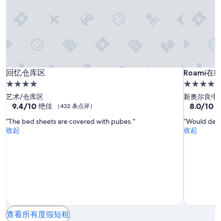
晚
d
i
…
n
住
e
s
…
k
宿
.
w
s
的
T
i
t
每
h
t
o
晚
e
h
t
最
m
i
h
低
a
n
e
回
回
Roami
回忆仓库区
Roami在Mo
价
回忆仓库区
Roami在M
n
w
f
格。
在
忆
忆
a
4.0
4.0
a
r
价
g
Motorwor
仓
仓
星
星
l
艺术/仓库区
新奥尔良中
o
格
e
k
库
库
住
9.4
住
8.0
9.4/10
8.0/10
n
绝佳
（432 条点评）
和
r
i
分，
分，
t
区
区
宿
宿
供
a
“The bed sheets are covered with pubes.”
“Would defi
n
总
总
d
应
n
收起
收起
g
分
分
e
情
d
d
10，
10，
s
况
f
i
绝
很
k
可
r
s
佳，
好，
t
能
o
t
（432
（98
e
会
n
a
条
条
a
有
t
n
点
点
m
所
d
c
评）
评）
,
变
e
e
S
动。
s
t
e
查看所有度假短租
可
k
o