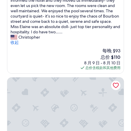
v
informed the hotel and they moved us immediately- they
10，
p
e
even let us pick the new room. The rooms were clean and
好
r
r
well maintained. We enjoyed the pool several times. The
极
e
a
courtyard is quiet- it’s so nice to enjoy the chaos of Bourbon
了，
s
l
street and come back to a quiet, serene and safe space.
（1,218
s
l
Miss Elaine was an absolute doll- just top tier personality and
条
i
,
hospitality. I do have two……
点
v
I
Christopher
评）
e
r
收起
,
e
每晚 $93
e
c
s
新
总价 $110
o
p
价
8 月 9 日 - 8 月 10 日
m
e
格
总价含税款和其他费用
m
c
$110
e
i
n
新奥尔良威斯汀酒店
a
d
l
t
l
h
y
e
f
C
o
h
r
a
t
t
h
e
e