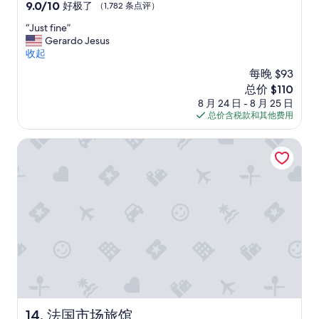
住
9.0
9.0/10
好极了
（1,782 条点评）
s
e
c
宿
分，
v
a
i
“
“Just fine”
总
a
n
l
J
Gerardo Jesus
分
l
a
i
u
收起
10，
e
n
t
s
好
t
每晚 $93
d
i
t
极
(
w
e
新
总价 $110
f
了，
d
e
s
价
8 月 24 日 - 8 月 25 日
i
（1,782
i
l
h
格
总价含税款和其他费用
n
条
d
l
e
$110
e
点
n
m
r
”
法国市场旅馆
评）
’
a
e
t
i
a
g
n
r
e
t
e
t
a
e
h
i
x
i
n
c
s
e
e
n
d
l
a
.
l
m
W
e
e
e
n
)
e
t
法国市场旅馆
14. 法国市场旅馆
w
n