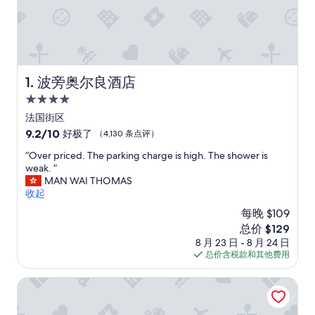
波旁奥尔良酒店
1. 波旁奥尔良酒店
4.0
星
法国街区
住
9.2
9.2/10
好极了
（4,130 条点评）
宿
分，
“
“Over priced. The parking charge is high. The shower is
总
O
weak. ”
分
v
MAN WAI THOMAS
10，
e
收起
好
r
极
每晚 $109
p
了，
新
总价 $129
r
（4,130
价
8 月 23 日 - 8 月 24 日
i
条
格
总价含税款和其他费用
c
点
$129
e
评）
d
新奥尔良法国区假日酒店
.
T