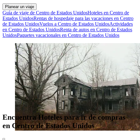
Planear un viaje
Guía de viaje de Centro de Estados Unidos
Hoteles en Centro de
Estados Unidos
Rentas de hospedaje para las vacaciones en Centro
de Estados Unidos
Vuelos a Centro de Estados Unidos
Actividades
en Centro de Estados Unidos
Renta de autos en Centro de Estados
Unidos
Paquetes vacacionales en Centro de Estados Unidos
Encuentra Hoteles para ir de compras
en Centro de Estados Unidos