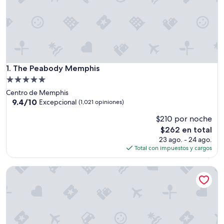
The Peabody Memphis
1. The Peabody Memphis
Propiedad
de
Centro de Memphis
5.0
9.4
9.4/10
Excepcional
(1,021 opiniones)
de
estrellas
$210 por noche
10,
Excepcional,
El
$262 en total
(1,021
precio
23 ago. - 24 ago.
opiniones)
actual
Total con impuestos y cargos
es
de
Hutton Hotel, Nashville, a Tribute Portfolio Hotel
$262