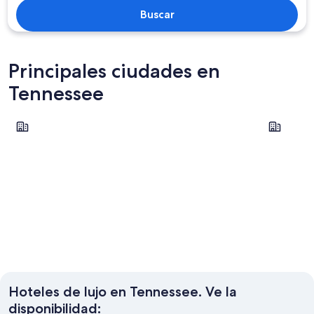
Buscar
Principales ciudades en
Tennessee
Gatlinburg
Pigeon Fo
Gatlinburg
Pigeon 
Hoteles de lujo en Tennessee. Ve la
disponibilidad: