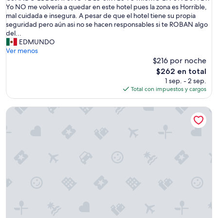
o
b
Yo NO me volvería a quedar en este hotel pues la zona es Horrible,
c
i
mal cuidada e insegura. A pesar de que el hotel tiene su propia
u
t
seguridad pero aún asi no se hacen responsables si te ROBAN algo
e
a
del...
n
c
EDMUNDO
t
i
Ver menos
a
ó
$216 por noche
c
n
o
El
$262 en total
e
n
precio
1 sep. - 2 sep.
s
d
actual
Total con impuestos y cargos
r
e
es
e
s
de
Reserve by Nashville Vacations
g
a
$262
u
y
l
u
a
n
r
o
,
g
L
r
a
a
s
t
M
i
u
s
c
y
a