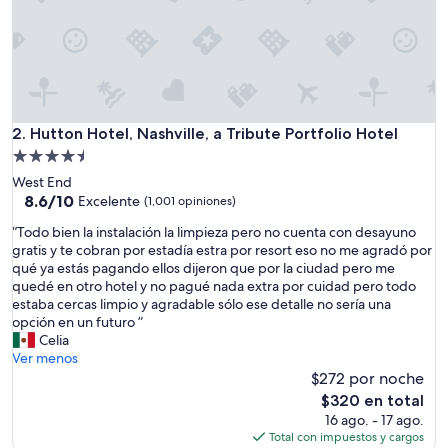
Hutton Hotel, Nashville, a Tribute Portfolio Hotel
2. Hutton Hotel, Nashville, a Tribute Portfolio Hotel
Propiedad
de
West End
4.5
8.6
8.6/10
Excelente
(1,001 opiniones)
de
estrellas
“
“Todo bien la instalación la limpieza pero no cuenta con desayuno
10,
T
gratis y te cobran por estadía estra por resort eso no me agradó por
Excelente,
o
qué ya estás pagando ellos dijeron que por la ciudad pero me
(1,001
d
quedé en otro hotel y no pagué nada extra por cuidad pero todo
opiniones)
o
estaba cercas limpio y agradable sólo ese detalle no sería una
b
opción en un futuro ”
i
Celia
e
Ver menos
n
$272 por noche
l
El
$320 en total
a
precio
16 ago. - 17 ago.
i
actual
Total con impuestos y cargos
n