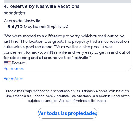
t
m
Reserve by Nashville Vacations
4. Reserve by Nashville Vacations
e
a
c
Propiedad
s
o
de
Centro de Nashville
h
b
4.5
8.4
8.4/10
a
Muy bueno
(8 opiniones)
r
de
c
estrellas
a
“
“We were moved to a different property, which turned out to be
10,
e
n
W
just fine. The location was great, the property had a nice recreation
Muy
n
p
e
suite with a pool table and TVs as well as a nice pool. It was
bueno,
u
o
w
convenient to mid-town Nashville and very easy to get in and out of
(8
n
r
e
for site seeing and all around visit to Nashville.”
opiniones)
b
e
r
Robert
u
s
e
Ver menos
e
t
m
n
a
Ver más
o
t
d
v
r
í
e
Precio
Precio más bajo por noche encontrado en las últimas 24 horas, con base en
a
a
d
una estancia de 1 noche para 2 adultos. Los precios y la disponibilidad están
más
b
e
t
sujetos a cambios. Aplican términos adicionales.
bajo
a
s
o
por
j
t
a
noche
Ver todas las propiedades
o
r
d
encontrado
,
a
i
en
e
p
f
las
l
o
f
últimas
T