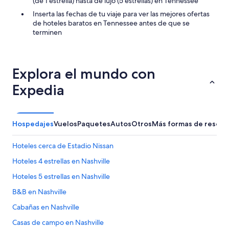
(de 1 estrella) hasta de lujo (5 estrellas) en Tennessee
n
o
o
d
n
Inserta las fechas de tu viaje para ver las mejores ofertas
n
o
q
de hoteles baratos en Tennessee antes de que se
w
p
u
terminen
a
o
e
s
r
p
g
q
o
r
u
r
Explora el mundo con
e
e
l
a
E
Expedia
a
t
X
c
,
P
i
t
E
u
h
D
Hospedajes
Vuelos
Paquetes
Autos
Otros
Más formas de reserv
d
e
I
a
p
A
d
Hoteles cerca de Estadio Nissan
r
o
p
o
f
e
Hoteles 4 estrellas en Nashville
p
r
r
e
Hoteles 5 estrellas en Nashville
e
o
r
c
m
B&B en Nashville
t
e
e
y
d
q
Cabañas en Nashville
h
e
u
a
Casas de campo en Nashville
s
e
d