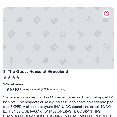
es
s
de
The Guest House at Graceland
t
$320
a
l
a
c
i
ó
n
l
a
l
i
m
p
The Guest House at Graceland
3. The Guest House at Graceland
i
Propiedad
e
de
Whitehaven
z
4.0
9.6
9.6/10
a
Excepcional
(2,937 opiniones)
de
p
estrellas
“
“La habitación es regular, Las Mucamas hacen un buen trabajo, el TV
10,
e
L
no sirve. Con respecto al Desayuno es Bueno ahora no entiendo por
Excepcional,
r
a
que EXPEDIA ofrece desayuno INCLUIDO cuando no es asi. TODO
(2,937
o
h
LO TIENES QUE PAGAR.! LA MESONERAS TE COBRAN TIPS
opiniones)
n
a
CUANDO EL DESAYUNO TE LO SIRVES TU MISMO EN UN BUFFET.