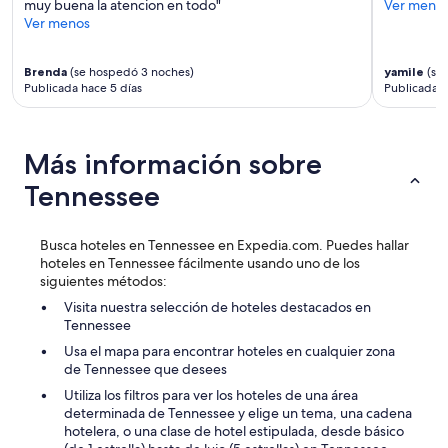
s
muy buena la atencion en todo"
Ver meno
é
o
a
Ver menos
y
u
y
a
t
u
e
t
Brenda
(se hospedó 3 noches)
yamile
(se
n
s
o
Publicada hace 5 días
Publicada 
o
t
b
e
á
e
s
s
j
B
p
Más información sobre
u
u
a
s
e
g
Tennessee
t
n
a
f
o
n
i
a
d
Busca hoteles en Tennessee en Expedia.com. Puedes hallar
n
h
o
hoteles en Tennessee fácilmente usando uno de los
e
o
e
siguientes métodos:
.
r
l
T
Visita nuestra selección de hoteles destacados en
a
l
h
Tennessee
n
o
e
o
s
Usa el mapa para encontrar hoteles en cualquier zona
l
e
d
de Tennessee que desees
o
n
i
c
Utiliza los filtros para ver los hoteles de una área
t
j
a
determinada de Tennessee y elige un tema, una cadena
i
e
t
hotelera, o una clase de hotel estipulada, desde básico
e
r
i