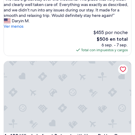
e
e
W
and clearly well taken care of. Everything was exactly as described,
Excepcional,
h
s
e
and we didn’t run into any issues during our stay. It made for a
(27
o
t
h
smooth and relaxing trip. Would definitely stay here again!”
opiniones)
s
h
a
Daryin M.
t
a
d
Ver menos
w
t
a
$455 por noche
a
p
g
s
El
$506 en total
o
r
v
precio
6 sep. - 7 sep.
p
e
e
actual
Total con impuestos y cargos
p
a
r
es
e
t
y
de
d
4BR Villa: Lakefront Retreat with Harry Potter Game Loft 
s
p
$506
u
t
o
p
a
l
.
y
i
”
o
t
v
e
e
a
r
n
t
d
h
d
e
i
w
s
e
c
e