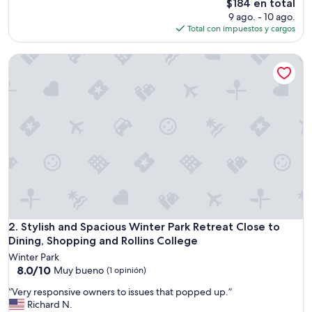
El
$184 en total
e
precio
9 ago. - 10 ago.
r
actual
Total con impuestos y cargos
y
es
t
de
Stylish and Spacious Winter Park Retreat Close to Dining, S
h
$184
i
n
g
w
e
n
e
e
d
e
d
,
a
Stylish and Spacious Winter Park Retreat Close to Dining, S
2. Stylish and Spacious Winter Park Retreat Close to
n
Dining, Shopping and Rollins College
d
Winter Park
m
8.0
8.0/10
Muy bueno
(1 opinión)
o
de
r
“
“Very responsive owners to issues that popped up.”
10,
e
V
Richard N.
Muy
.