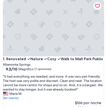
Renovated ✓Nature ✓Cozy ✓Walk to Mall Park Publix
Renovated ✓Nature ✓Cozy ✓Walk to Mall Park Publix
1. Renovated ✓Nature ✓Cozy ✓Walk to Mall Park Publix
Altamonte Springs
9.2
9.2/10
Magnífico
(7 opiniones)
de
“
“It had everything we needed, and more. It was very pet-friendly.
10,
I
The host was very polite and discreet. Clean and neat. The location
Magnífico,
t
cannot be more centric for shops and so on. And, it is a bargain. We
(7
h
wanted to stay lomger, but it was already booked!”
opiniones)
a
Maria M.
d
Ver menos
e
$166 por noche
v