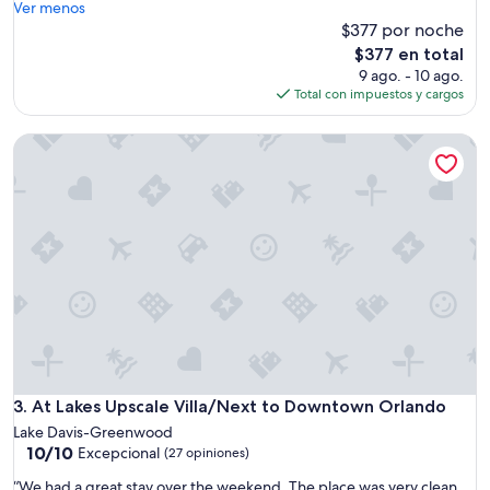
e
Ver menos
bueno,
I
r
$377 por noche
(1
t
y
opinión)
El
$377 en total
w
r
precio
9 ago. - 10 ago.
a
e
actual
Total con impuestos y cargos
s
s
es
v
p
de
e
At Lakes Upscale Villa/Next to Downtown Orlando
o
$377
r
n
y
s
p
i
e
v
t
e
-
o
f
w
r
n
i
e
e
r
n
s
d
t
l
o
At Lakes Upscale Villa/Next to Downtown Orlando
3. At Lakes Upscale Villa/Next to Downtown Orlando
y
i
.
Lake Davis-Greenwood
s
10.0
T
10/10
Excepcional
(27 opiniones)
s
de
h
u
“
“We had a great stay over the weekend. The place was very clean
10,