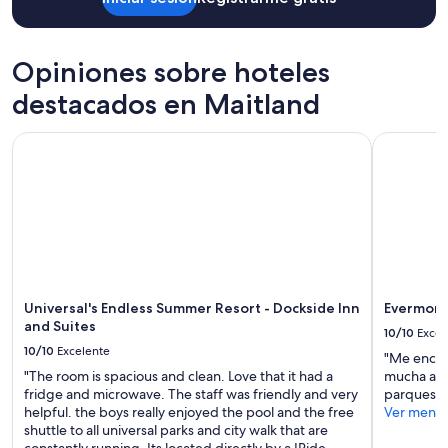
f
r
u
Aplican
.
s
e
términos
E
h
w
adicionales.
v
o
i
Opiniones sobre hoteles
e
p
t
r
destacados en Maitland
s
h
y
a
t
t
n
h
Universal's Endless Summer Resort - Dockside Inn and Suite
Evermore 
h
d
e
i
s
d
n
o
o
g
o
o
w
n
r
a
.
w
s
A
h
e
n
e
x
d
n
a
Universal's Endless Summer Resort - Dockside Inn
Evermore
,
w
c
and Suites
i
e
10/10
Excel
t
t
c
10/10
Excelente
"Me encant
l
i
h
"The room is spacious and clean. Love that it had a
mucha acti
y
s
e
fridge and microwave. The staff was friendly and very
parques."
a
a
c
helpful. the boys really enjoyed the pool and the free
Ver meno
s
b
k
shuttle to all universal parks and city walk that are
d
a
e
constantly running. Its located directly by a IRide