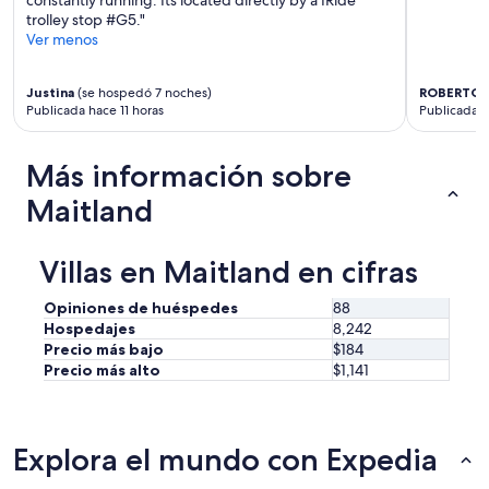
e
r
d
trolley stop #G5."
s
g
i
Ver menos
c
a
n
r
i
,
i
n
b
Justina
(se hospedó 7 noches)
ROBERTO
(
b
.
u
Publicada hace 11 horas
Publicada h
e
W
t
d
e
t
,
w
Más información sobre
h
a
a
e
n
Maitland
n
h
d
t
o
w
e
s
e
Villas en Maitland en cifras
d
t
d
t
f
i
o
i
Opiniones de huéspedes
88
d
s
x
Hospedajes
8,242
n
t
e
Precio más bajo
$184
’
a
d
Precio más alto
$1,141
t
y
i
r
l
t
u
o
w
n
m
r
Explora el mundo con Expedia
i
g
i
n
e
t