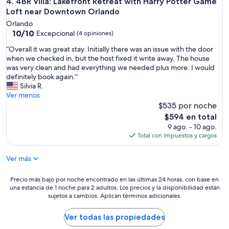
4BR Villa: Lakefront Retreat with Harry Potter Game Loft 
4. 4BR Villa: Lakefront Retreat with Harry Potter Game
r
k
e
Loft near Downtown Orlando
e
e
Orlando
n
t
10.0
10/10
Excepcional
(4 opiniones)
d
.
de
.
C
“
“Overall it was great stay. Initially there was an issue with the door
10,
T
l
O
when we checked in, but the host fixed it write away. The house
Excepcional,
h
e
v
was very clean and had everything we needed plus more. I would
(4
e
a
e
definitely book again.”
opiniones)
p
n
r
Silvia R.
l
a
a
Ver menos
a
n
l
$535 por noche
c
d
l
El
$594 en total
e
n
i
precio
9 ago. - 10 ago.
w
e
t
actual
Total con impuestos y cargos
a
a
w
es
s
t
a
de
v
.
Ver más
s
$594
e
T
g
r
h
r
Precio
Precio más bajo por noche encontrado en las últimas 24 horas, con base en
y
e
e
una estancia de 1 noche para 2 adultos. Los precios y la disponibilidad están
más
c
l
a
sujetos a cambios. Aplican términos adicionales.
bajo
l
o
t
por
e
c
s
noche
Ver todas las propiedades
a
a
t
encontrado
n