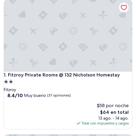
Fitzroy Private Rooms @ 132 Nicholson Homestay
Fitzroy Private Rooms @ 132 Nicholson Homestay
1. Fitzroy Private Rooms @ 132 Nicholson Homestay
Propiedad
de
Fitzroy
2.0
8.4
8.4/10
Muy bueno
(37 opiniones)
de
estrellas
$58 por noche
10,
Muy
El
$64 en total
bueno,
precio
13 ago. - 14 ago.
(37
actual
Total con impuestos y cargos
opiniones)
es
de