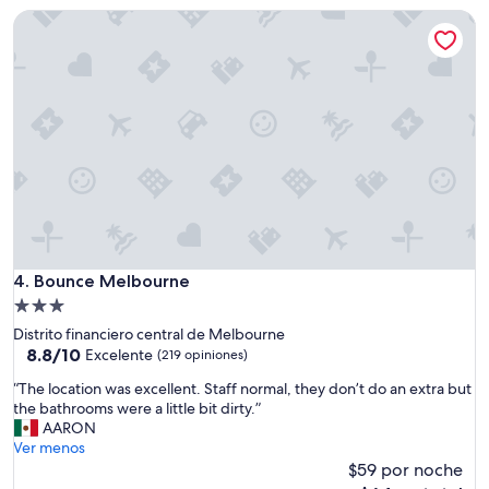
c
de
Bounce Melbourne
e
$54
”
Bounce Melbourne
4. Bounce Melbourne
Propiedad
de
Distrito financiero central de Melbourne
3.0
8.8
8.8/10
Excelente
(219 opiniones)
de
estrellas
“
“The location was excellent. Staff normal, they don’t do an extra but
10,
T
the bathrooms were a little bit dirty.”
Excelente,
h
AARON
(219
e
Ver menos
opiniones)
l
$59 por noche
o