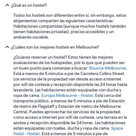
e
¿Qué es un hostel?
b
i
Todos los hostels son diferentes entre sí; sin embargo, estos
t
alojamientos comparten las siguientes características:
d
Habitaciones compartidas (aunque muchos hostels también
i
tienen habitaciones privadas), precios accesibles y un
r
ambiente sociable.
t
y
¿Cuáles son los mejores hostels en Melbourne?
.
”
¿Quieres reservar un hostel? Estos tienen las mejores
evaluaciones de los huéspedes, por lo que que pueden ser
un buen punto para comenzar a buscar:
Bounce Melbourne
.
Está a menos de 5 minutos a pie de Carretera Collins Street.
Los servicios de la propiedad van desde acceso a internet
por wifi de cortesía y recepción disponible las 24 horas hasta
lavandería. Las habitaciones están equipadas con ducha y
ropa de cama.
Europa Melbourne - Hostel
. Está cerca del
transporte público, a menos de 5 minutos a pie de Estación
de metro de Flagstaff y Estación de metro de Melbourne
Central. Puedes aprovechar los servicios de la propiedad,
como acceso a internet por wifi de cortesía, una terraza en la
azotea y recepción disponible las 24 horas. Las habitaciones
están equipadas con toallas, ducha y ropa de cama.
Space
Hotel - Hostel
. Está a menos de 5 minutos a pie de