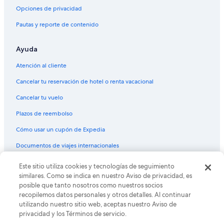
Opciones de privacidad
Hoteles haciendas en Victoria
Pautas y reporte de contenido
Hostales en Victoria
Moteles en Victoria
Ayuda
Residencias en Victoria
Atención al cliente
Villas en Victoria
Cancelar tu reservación de hotel o renta vacacional
Apartamentos en Queenscliff
Cancelar tu vuelo
Villas en Estación de metro de Laburnum
Plazos de reembolso
Hoteles en Carlton North
Cómo usar un cupón de Expedia
Hoteles con spa en Fitzroy
Documentos de viajes internacionales
Hoteles de negocios en Fitzroy
Hoteles en la playa en Fitzroy
Este sitio utiliza cookies y tecnologías de seguimiento
© 2026 Expedia, Inc., una empresa de Expedia Group. Todos los
derechos reservados. Expedia y el logo de Expedia son marcas
similares. Como se indica en nuestro Aviso de privacidad, es
Hoteles de Mantra en Fitzroy
registradas o marcas comerciales de Expedia, Inc. CST# 2029030-50.
posible que tanto nosotros como nuestros socios
Cabañas en Geelong
recopilemos datos personales y otros detalles. Al continuar
utilizando nuestro sitio web, aceptas nuestro Aviso de
Casas vacacionales en Geelong
privacidad y los Términos de servicio.