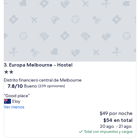
Europa Melbourne - Hostel
3. Europa Melbourne - Hostel
Propiedad
de
Distrito financiero central de Melbourne
2.0
7.8
7.8/10
Bueno
(239 opiniones)
de
estrellas
“
“Good place”
10,
G
Eloy
Bueno,
o
Ver menos
(239
o
$49 por noche
opiniones)
d
El
$54 en total
p
precio
20 ago. - 21 ago.
l
actual
Total con impuestos y cargos
a
es