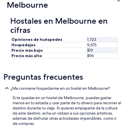
b
Melbourne
u
t
t
Hostales en Melbourne en
h
e
cifras
b
a
Opiniones de huéspedes
1,723
t
Hospedajes
9,675
h
Precio más bajo
$19
r
Precio más alto
$96
o
o
m
s
Preguntas frecuentes
w
e
r
¿Me conviene hospedarme en un hostel en Melbourne?
e
Si te quedas en un hostel de Melbourne, puedes gastar
a
menos en tu estadía y usar parte de tu dinero para recorrer el
l
destino durante tu viaje. Si quieres empaparte de la cultura
i
de este destino, echa un vistazo a sus opciones artísticas,
t
además de disfrutar otras actividades imperdibles, como ir
t
de compras.
l