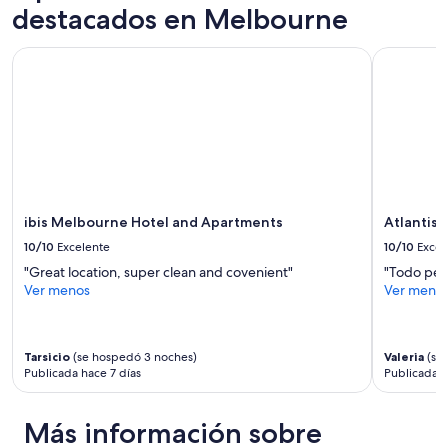
noche
destacados en Melbourne
o
para
r
2
m
ibis Melbourne Hotel and Apartments
Atlantis H
adultos.
a
Los
l
precios
,
y
t
la
h
disponibilidad
e
están
y
sujetos
d
a
o
cambios.
ibis Melbourne Hotel and Apartments
Atlantis
n
Aplican
10/10
Excelente
10/10
Excel
’
términos
t
"Great location, super clean and covenient"
"Todo per
adicionales.
d
Ver menos
Ver meno
o
a
n
Tarsicio
(se hospedó 3 noches)
Valeria
(se
e
Publicada hace 7 días
Publicada 
x
t
r
Más información sobre
a