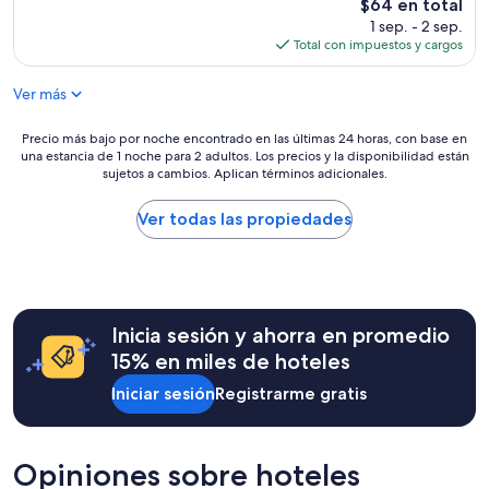
El
$64 en total
c
precio
1 sep. - 2 sep.
a
actual
Total con impuestos y cargos
t
es
i
de
Ver más
o
$64
n
w
Precio
Precio más bajo por noche encontrado en las últimas 24 horas, con base en
a
una estancia de 1 noche para 2 adultos. Los precios y la disponibilidad están
más
s
sujetos a cambios. Aplican términos adicionales.
bajo
e
por
x
noche
Ver todas las propiedades
c
encontrado
e
en
l
las
l
últimas
e
24
n
Inicia sesión y ahorra en promedio
horas,
t
con
15% en miles de hoteles
.
base
S
Iniciar sesión
Registrarme gratis
en
t
una
a
estancia
f
de
Opiniones sobre hoteles
f
1
n