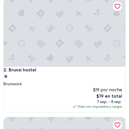
Brunsi hostel
$64
Brunsi hostel
2. Brunsi hostel
Propiedad
de
Brunswick
1.0
$19 por noche
estrella
El
$19 en total
precio
7 sep. - 8 sep.
actual
Total con impuestos y cargos
es
de
Europa Melbourne - Hostel
$19