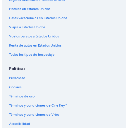
Hoteles haciendas en Koo Wee Rup
Hoteles en Estados Unidos
Hoteles cerca de Centro de convenciones y exposiciones de
Melbourne
Casas vacacionales en Estados Unidos
Hoteles en Distrito financiero central de Melbourne
Viajes a Estados Unidos
Apart-Hoteles en Victoria
Vuelos baratos a Estados Unidos
B&B en Victoria
Renta de autos en Estados Unidos
Cabañas en Victoria
Todos los tipos de hospedaje
Campings en Victoria
Casas de campo en Victoria
Políticas
Casas de huéspedes en Victoria
Privacidad
Casas vacacionales en Victoria
Cookies
Casas flotantes en Victoria
Términos de uso
Chalets en Victoria
Términos y condiciones de One Key™
Resorts en Victoria
Términos y condiciones de Vrbo
Condominios en Victoria
Accesibilidad
Apartamentos en Victoria