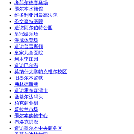
考菲尔德赛马场
墨尔本水族馆
维多利亚州最高法院
圣文森特医院
造访阿尔伯特公园
皇冠娱乐场
漫威体育场
造访普雷斯顿
皇家儿童医院
利本李庄园
造访巴尔温
莫纳什大学帕克维尔校区
旧墨尔本监狱
弗林德斯巷
造访霍布森湾市
圣基尔达码头
柏克商业街
普拉兰市场
墨尔本购物中心
布洛克拱廊
造访墨尔本中央商务区