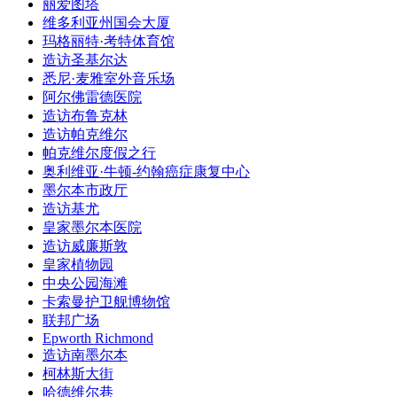
丽爱图塔
维多利亚州国会大厦
玛格丽特·考特体育馆
造访圣基尔达
悉尼·麦雅室外音乐场
阿尔佛雷德医院
造访布鲁克林
造访帕克维尔
帕克维尔度假之行
奥利维亚·牛顿-约翰癌症康复中心
墨尔本市政厅
造访基尤
皇家墨尔本医院
造访威廉斯敦
皇家植物园
中央公园海滩
卡索曼护卫舰博物馆
联邦广场
Epworth Richmond
造访南墨尔本
柯林斯大街
哈德维尔巷