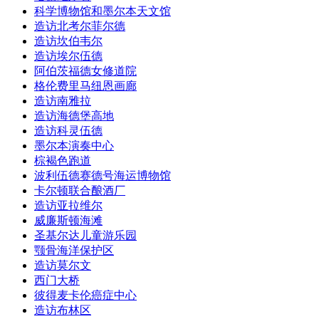
科学博物馆和墨尔本天文馆
造访北考尔菲尔德
造访坎伯韦尔
造访埃尔伍德
阿伯茨福德女修道院
格伦费里马纽恩画廊
造访南雅拉
造访海德堡高地
造访科灵伍德
墨尔本演奏中心
棕褐色跑道
波利伍德赛德号海运博物馆
卡尔顿联合酿酒厂
造访亚拉维尔
威廉斯顿海滩
圣基尔达儿童游乐园
颚骨海洋保护区
造访莫尔文
西门大桥
彼得麦卡伦癌症中心
造访布林区