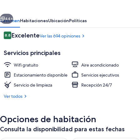
Hotel,
Tapestry
erior
Siguiente
Collection
44+
Resumen
Habitaciones
Ubicación
Políticas
by
Opiniones
Excelente
8.8
Ver las 694 opiniones
Hilton
8.8 de 10,
Servicios principales
Wifi gratuito
Aire acondicionado
Estacionamiento disponible
Servicios ejecutivos
Servicio de limpieza
Recepción 24/7
Lobby
Ver todos
Opciones de habitación
Consulta la disponibilidad para estas fechas