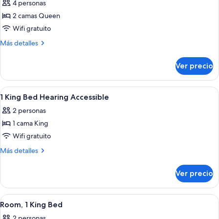
&
4 personas
fotos
Shower)
Hearing,
de
2 camas Queen
Roll-
Habitación,
In
Wifi gratuito
Shower)
2
Más
Más detalles
camas
detalles
Queen
sobre
Ver precio
Habitación,
size
2
camas
Abrir
Un mostrador de recepción, una escale
4
Queen
1 King Bed Hearing Accessible
todas
size
2 personas
las
1 cama King
fotos
de
Wifi gratuito
1
Más
Más detalles
King
detalles
sobre
Bed
Ver precio
1
Hearing
King
Accessible
Bed
Abrir
Una cafetera Keurig sobre una bandeja
3
Hearing
Room, 1 King Bed
todas
Accessible
2 personas