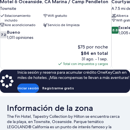
Motel 6 Oceanside, CA Marina / Camp Pendleton
Courtyar
Townsite
A 7.5 mi 
Estacionamiento
Wifi gratuito
Alberca
incluido
Wifi grat
Aire acondicionado
Servicio de limpieza
8.8
Excel
8.8
7.2
Bueno
de
1,005 
7.2
de
1,011 opiniones
10,
10,
Excelente
$75 por noche
Bueno,
1,005
1,011
El
$84 en total
opiniones
opiniones
precio
31 ago. - 1 sep.
actual
Total con impuestos y cargos
es
Inicia sesión y reserva para acumular crédito OneKeyCash en
de
miles de hoteles. ¡Más recompensas te llevan a más aventuras!
$84
Iniciar sesión
Registrarme gratis
Información de la zona
The Fin Hotel, Tapestry Collection by Hilton se encuentra cerca
de la playa, en Townsite, Oceanside. Parque temático
LEGOLAND® California es un punto de interés famoso y la