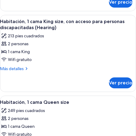
Ver precio
Habitación,
size,
1
balcón
cama
Abrir
Una habitación de hotel con cabecera
5
King
Habitación, 1 cama King size, con acceso para personas
todas
size,
discapacitadas (Hearing)
balcón
las
213 pies cuadrados
fotos
2 personas
de
1 cama King
Habitación,
1
Wifi gratuito
cama
Más
Más detalles
King
detalles
sobre
size,
Ver precio
Habitación,
con
1
acceso
cama
Abrir
Una cafetera sobre una bandeja con do
4
para
King
Habitación, 1 cama Queen size
todas
size,
personas
249 pies cuadrados
con
las
discapacitadas
acceso
2 personas
fotos
(Hearing)
para
de
1 cama Queen
personas
Habitación,
discapacitadas
Wifi gratuito