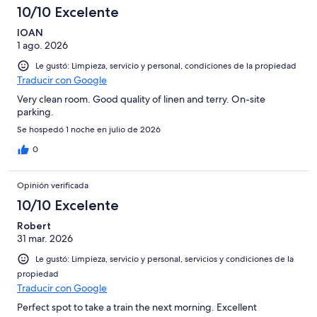
694
en
de
10/10 Excelente
opiniones
20
694
de
IOAN
opiniones
1 ago. 2026
694
opiniones
Le gustó: Limpieza, servicio y personal, condiciones de la propiedad
Traducir con Google
Very clean room. Good quality of linen and terry. On-site
parking.
Se hospedó 1 noche en julio de 2026
0
Opinión verificada
10/10 Excelente
Robert
31 mar. 2026
Le gustó: Limpieza, servicio y personal, servicios y condiciones de la
propiedad
Traducir con Google
Perfect spot to take a train the next morning. Excellent