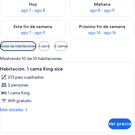
Consulta la disponibilidad para hoy ago 7 - ago 8
Consulta la disponibilidad pa
Hoy
Mañana
ago 7 - ago 8
ago 8 - ago 9
Consulta la disponibilidad para este fin de semana ago 7 - ag
Consulta la disponibilidad par
Este fin de semana
Próximo fin de semana
ago 7 - ago 9
ago 14 - ago 16
Filtros
Todas las habitaciones
1 cama
2 camas
disponibles
para
Mostrando 10 de 10 habitaciones
las
Abrir
Una habitación de hotel con cabecera
5
Habitación, 1 cama King size
habitaciones
todas
213 pies cuadrados
las
2 personas
fotos
de
1 cama King
Habitación,
Wifi gratuito
1
Más
Más detalles
cama
detalles
King
sobre
Ver precio
Habitación,
size
1