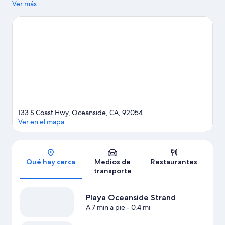
belleza natural de la zona puede apreciarse en Playa de
Ver más
Oceanside y Playa estatal de Carlsbad. También vale la pena
conocer Museo del Surf de California y Buena Vista Audubon
Society & Nature Center.
Visita nuestra guía de Oceanside
133 S Coast Hwy, Oceanside, CA, 92054
Ver en el mapa
Sección del mapa
Qué hay cerca
Medios de
Restaurantes
transporte
Playa Oceanside Strand
A 7 min a pie
- 0.4 mi