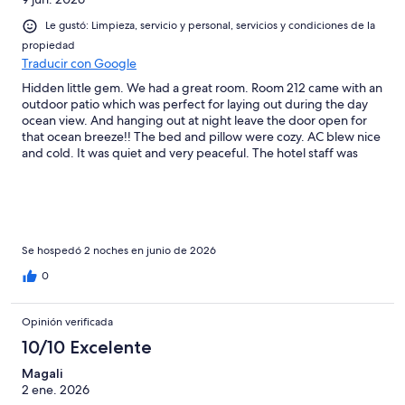
Le gustó: Limpieza, servicio y personal, servicios y condiciones de la
propiedad
Traducir con Google
Hidden little gem. We had a great room. Room 212 came with an
outdoor patio which was perfect for laying out during the day
ocean view. And hanging out at night leave the door open for
that ocean breeze!! The bed and pillow were cozy. AC blew nice
and cold. It was quiet and very peaceful. The hotel staff was
wonderful. The Little Dawn attached to the hotel was
AMAZING!!!! I highly suggest having dinner there. Food was
delish, the even carry Natural wine…. Parking is $28 a day which
I felt should had been included. The only downfall I had was the
rain shower head did not work at all….. And even though petty
the two bottles of water in the room should’ve been
Se hospedó 2 noches en junio de 2026
complementary when spending almost $700 for two nights.
0
Opinión verificada
10/10 Excelente
Magali
2 ene. 2026