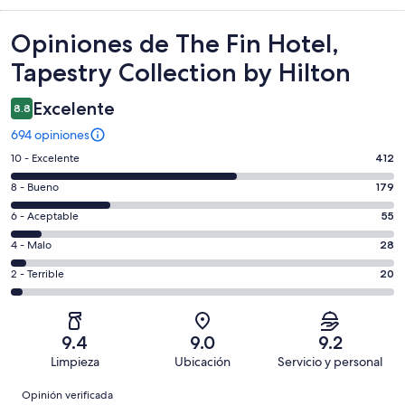
Opiniones
Opiniones de The Fin Hotel,
Tapestry Collection by Hilton
Excelente
8.8
694 opiniones
Puntuación
10 - Excelente
412
de
Puntuación
8 - Bueno
179
10,
de
es
Puntuación
6 - Aceptable
55
8,
decir,
de
es
Puntuación
4 - Malo
28
Excelente.
6,
decir,
de
Basada
es
Puntuación
2 - Terrible
20
Bueno.
4,
en
decir,
de
Basada
es
412
Aceptable.
2,
en
decir,
de
Basada
es
179
Malo.
9.4
9.0
9.2
694
en
decir,
de
Basada
Limpieza
Ubicación
Servicio y personal
opiniones
55
Terrible.
694
en
Opiniones
de
Basada
opiniones
Opinión verificada
28