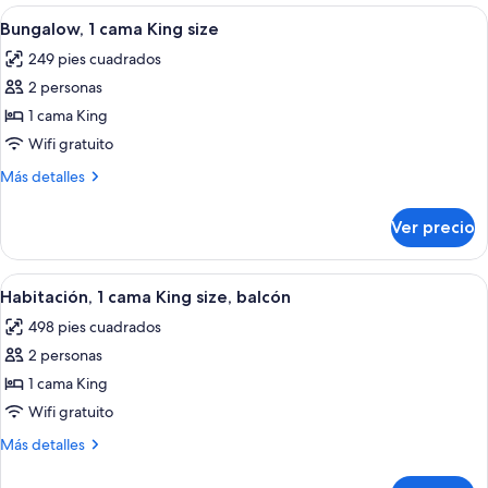
cama
Abrir
Habitación de hotel con una cama gran
6
King
Bungalow, 1 cama King size
todas
size
249 pies cuadrados
las
2 personas
fotos
de
1 cama King
Bungalow,
Wifi gratuito
1
Más
Más detalles
cama
detalles
King
sobre
Ver precio
Bungalow,
size
1
cama
Abrir
Una habitación de hotel moderna con un
6
King
Habitación, 1 cama King size, balcón
todas
size
498 pies cuadrados
las
2 personas
fotos
de
1 cama King
Habitación,
Wifi gratuito
1
Más
Más detalles
cama
detalles
King
sobre