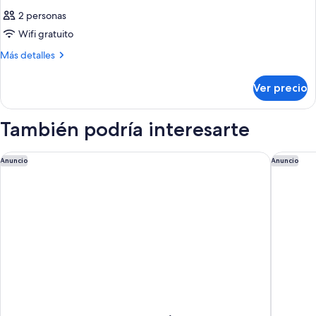
2 personas
Wifi gratuito
Más
Más detalles
detalles
sobre
Ver precio
Habitación
También podría interesarte
Motel 6 Oceanside, CA Marina / Camp Pendleton
Courtyar
Anuncio
Anuncio