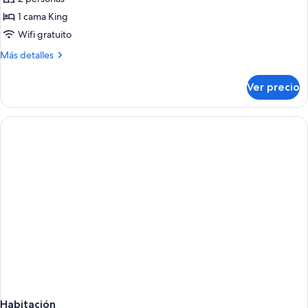
las
1 cama King
fotos
de
Wifi gratuito
Room,
Más
Más detalles
1
detalles
sobre
King
Ver precio
Room,
Bed
1
King
Bed
Habitación