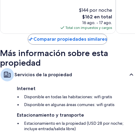
Pendlet
Magnífico,
Muy
$144 por noche
1,421
bueno,
opiniones
El
1,004
$162 en total
precio
opinion
16 ago. - 17 ago.
actual
Total con impuestos y cargos
es
de
Comparar propiedades similares
$162
Más información sobre esta
propiedad
Servicios de la propiedad
Internet
Disponible en todas las habitaciones: wifi gratis
Disponible en algunas áreas comunes: wifi gratis
Estacionamiento y transporte
Estacionamiento en la propiedad (USD 28 por noche;
incluye entrada/salida libre)