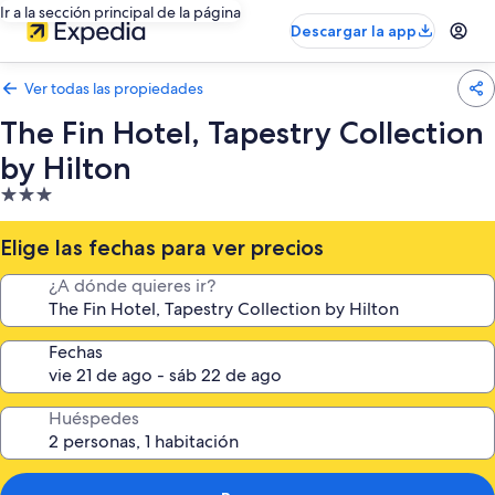
Ir a la sección principal de la página
Descargar la app
Ver todas las propiedades
The Fin Hotel, Tapestry Collection
by Hilton
Propiedad
de
3.0
Elige las fechas para ver precios
estrellas
¿A dónde quieres ir?
Fechas
Huéspedes