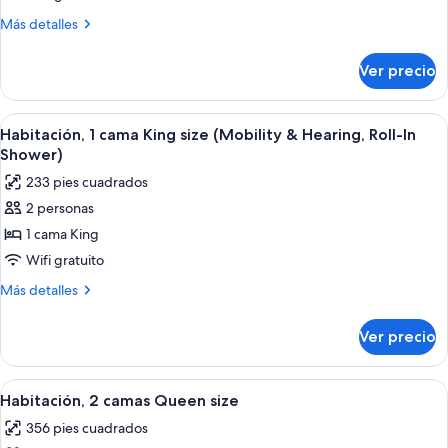
(Hearing)
1
Más
Más detalles
cama
detalles
Queen
sobre
Ver precio
Habitación,
size
1
cama
Abrir
Una habitación de hotel con cabecera
5
Queen
Habitación, 1 cama King size (Mobility & Hearing, Roll-In
todas
size
Shower)
las
233 pies cuadrados
fotos
2 personas
de
1 cama King
Habitación,
1
Wifi gratuito
cama
Más
Más detalles
King
detalles
sobre
size
Ver precio
Habitación,
(Mobility
1
&
cama
Abrir
Una habitación de hotel con dos cama
8
Hearing,
King
Habitación, 2 camas Queen size
todas
size
Roll-
356 pies cuadrados
(Mobility
las
In