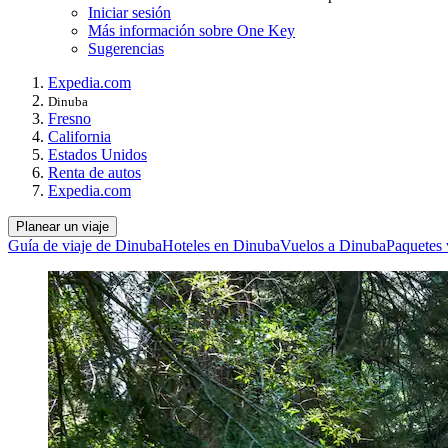
Iniciar sesión
Más información sobre One Key
Sugerencias
Expedia.com
Dinuba
Fresno
California
Estados Unidos
Renta de autos
Expedia.com
Planear un viaje
Guía de viaje de Dinuba
Hoteles en Dinuba
Vuelos a Dinuba
Paquetes 