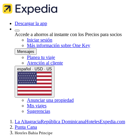
Descargar la app
Accede a ahorros al instante con los Precios para socios
Iniciar sesión
Más información sobre One Key
Mensajes
Planea tu viaje
Atención al cliente
español · USD · US
Anunciar una propiedad
Mis viajes
Sugerencias
La Altagracia
República Dominicana
Hoteles
Expedia.com
Punta Cana
Hoteles Bahia Principe