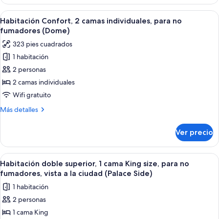
para
no
Abrir
Habitación de hotel con una cama gra
1
fumadores
Habitación Confort, 2 camas individuales, para no
todas
(Imperial)
fumadores (Dome)
las
323 pies cuadrados
fotos
1 habitación
de
2 personas
Habitación
Confort,
2 camas individuales
2
Wifi gratuito
camas
Más
Más detalles
individuales,
detalles
para
sobre
Ver precio
Habitación
no
Confort,
fumadores
2
Abrir
Habitación de hotel con una cama grand
(Dome)
1
camas
Habitación doble superior, 1 cama King size, para no
todas
individuales,
fumadores, vista a la ciudad (Palace Side)
para
las
1 habitación
no
fotos
fumadores
2 personas
de
(Dome)
1 cama King
Habitación