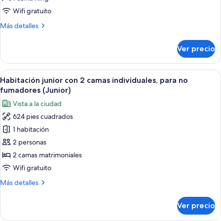
para
Wifi gratuito
no
Más
Más detalles
fumadores
detalles
(Maisonette
sobre
Ver precio
King)
Habitación
doble,
para
Abrir
Habitación de hotel con dos camas, un 
6
no
Habitación junior con 2 camas individuales, para no
todas
fumadores
fumadores (Junior)
(Maisonette
las
Vista a la ciudad
King)
fotos
624 pies cuadrados
de
1 habitación
Habitación
junior
2 personas
con
2 camas matrimoniales
2
Wifi gratuito
camas
Más
Más detalles
individuales,
detalles
para
sobre
Ver precio
Habitación
no
junior