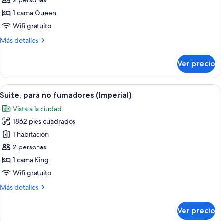
2 personas
Habitación
clásica,
1 cama Queen
para
Wifi gratuito
no
Más
Más detalles
fumadores
detalles
(Queen
sobre
Ver precio
Habitación
/
clásica,
23sqm
para
Abrir
Habitación de hotel con una cama gran
/
3
no
Suite, para no fumadores (Imperial)
todas
fumadores
No
Vista a la ciudad
(Queen
las
view)
/
1862 pies cuadrados
fotos
23sqm
de
1 habitación
/
Suite,
No
2 personas
view)
para
1 cama King
no
Wifi gratuito
fumadores
Más
Más detalles
(Imperial)
detalles
sobre
Ver precio
Suite,