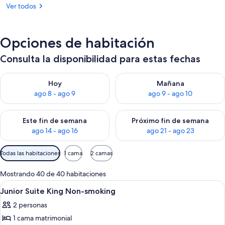
Ver todos
Opciones de habitación
Consulta la disponibilidad para estas fechas
Consulta la disponibilidad para hoy ago 8 - ago 9
Consulta la disponibilidad pa
Hoy
Mañana
ago 8 - ago 9
ago 9 - ago 10
Consulta la disponibilidad para este fin de semana ago 14 - ag
Consulta la disponibilidad pa
Este fin de semana
Próximo fin de semana
ago 14 - ago 16
ago 21 - ago 23
Filtros
Todas las habitaciones
1 cama
2 camas
disponibles
para
Mostrando 40 de 40 habitaciones
las
Abrir
Habitación de hotel con una cama grande
1
Junior Suite King Non-smoking
habitaciones
todas
2 personas
las
1 cama matrimonial
fotos