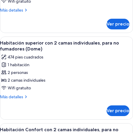
de
Wifi gratuito
Palace
Más
Más detalles
Side
detalles
sobre
Comfort
Ver precio
Palace
King
Side
Non-
Comfort
Abrir
Habitación de hotel con un ventanal g
5
smoking
King
Habitación superior con 2 camas individuales, para no
todas
Non-
fumadores (Dome)
smoking
las
474 pies cuadrados
fotos
1 habitación
de
2 personas
Habitación
superior
2 camas individuales
con
Wifi gratuito
2
Más
Más detalles
camas
detalles
individuales,
sobre
Ver precio
Habitación
para
superior
no
con
Abrir
Habitación de hotel con dos camas, un 
fumadores
6
2
Habitación Confort con 2 camas individuales, para no