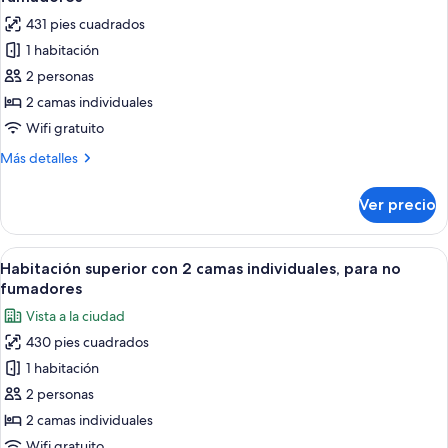
no
las
/
431 pies cuadrados
fumadores
fotos
26sqm)
(Comfort
1 habitación
de
Queen
2 personas
Habitación
Room
/
superior
2 camas individuales
26sqm)
con
Wifi gratuito
2
Más
Más detalles
camas
detalles
individuales,
sobre
Ver precio
Habitación
para
superior
no
con
Abrir
Habitación de hotel con dos camas, un 
fumadores
4
2
Habitación superior con 2 camas individuales, para no
todas
camas
fumadores
individuales,
las
Vista a la ciudad
para
fotos
no
430 pies cuadrados
de
fumadores
1 habitación
Habitación
superior
2 personas
con
2 camas individuales
2
Wifi gratuito