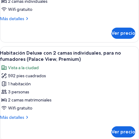
con
2 camas individuales
2
Wifi gratuito
camas
Más
Más detalles
individuales,
detalles
para
sobre
Ver precio
Habitación
no
Premium
fumadores
con
Abrir
Habitación de hotel con dos camas, un
(Palace
6
2
Habitación Deluxe con 2 camas individuales, para no
todas
View)
camas
fumadores (Palace View, Premium)
individuales,
las
Vista a la ciudad
para
fotos
no
592 pies cuadrados
de
fumadores
1 habitación
Habitación
(Palace
View)
Deluxe
3 personas
con
2 camas matrimoniales
2
Wifi gratuito
camas
Más
Más detalles
individuales,
detalles
para
sobre
Ver precio
Habitación
no