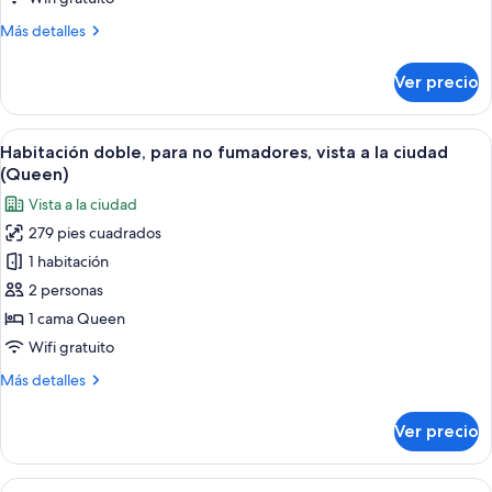
camas
Más
Más detalles
individuales,
detalles
para
sobre
Ver precio
Habitación
no
superior
fumadores
con
Abrir
Una habitación de hotel con una cama 
5
2
Habitación doble, para no fumadores, vista a la ciudad
todas
camas
(Queen)
individuales,
las
Vista a la ciudad
para
fotos
no
279 pies cuadrados
de
fumadores
1 habitación
Habitación
doble,
2 personas
para
1 cama Queen
no
Wifi gratuito
fumadores,
Más
Más detalles
vista
detalles
a
sobre
Ver precio
Habitación
la
doble,
ciudad
para
Abrir
Habitación de hotel con una cama grande