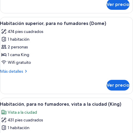
a
sobre
Ver precio
Habitación
la
Premium,
ciudad
para
Abrir
Habitación de hotel con una cama grand
(Deluxe,
3
no
Habitación superior, para no fumadores (Dome)
todas
Palace
fumadores,
474 pies cuadrados
vista
las
View)
a
1 habitación
fotos
la
de
2 personas
ciudad
Habitación
(Deluxe,
1 cama King
Palace
superior,
Wifi gratuito
View)
para
Más
Más detalles
no
detalles
fumadores
sobre
Ver precio
Habitación
(Dome)
superior,
para
Abrir
Habitación de hotel con una cama gran
6
no
Habitación, para no fumadores, vista a la ciudad (King)
todas
fumadores
Vista a la ciudad
(Dome)
las
431 pies cuadrados
fotos
de
1 habitación