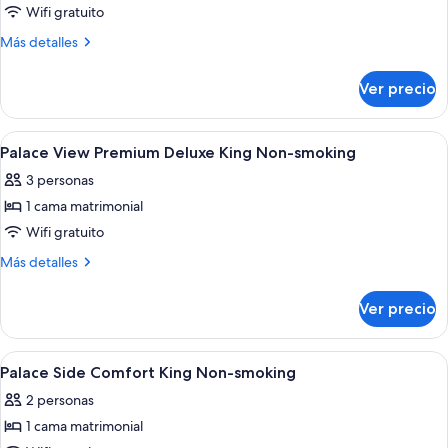
de
Wifi gratuito
Junior
Más
Más detalles
Suite
detalles
sobre
King
Ver precio
Junior
Non-
Suite
smoking
King
Abrir
Una habitación de hotel con una cama 
1
Non-
Palace View Premium Deluxe King Non-smoking
todas
smoking
3 personas
las
1 cama matrimonial
fotos
de
Wifi gratuito
Palace
Más
Más detalles
View
detalles
sobre
Premium
Ver precio
Palace
Deluxe
View
King
Premium
Abrir
Una habitación de hotel con una cama 
1
Non-
Deluxe
Palace Side Comfort King Non-smoking
todas
King
smoking
2 personas
Non-
las
smoking
1 cama matrimonial
fotos