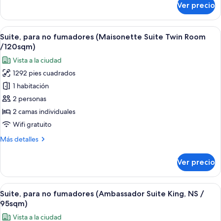
Ver precio
Suite,
Room
para
/
no
Abrir
Habitación de hotel con dos camas, un
72sqm)
3
fumadores
Suite, para no fumadores (Maisonette Suite Twin Room
todas
(Maisonette
/120sqm)
Suite
las
Vista a la ciudad
King
fotos
Room
1292 pies cuadrados
de
/
1 habitación
Suite,
72sqm)
para
2 personas
no
2 camas individuales
fumadores
Wifi gratuito
(Maisonette
Más
Más detalles
Suite
detalles
Twin
sobre
Ver precio
Suite,
Room
para
/120sqm)
no
Abrir
Una habitación de hotel con una cama 
5
fumadores
Suite, para no fumadores (Ambassador Suite King, NS /
todas
(Maisonette
95sqm)
Suite
las
Vista a la ciudad
Twin