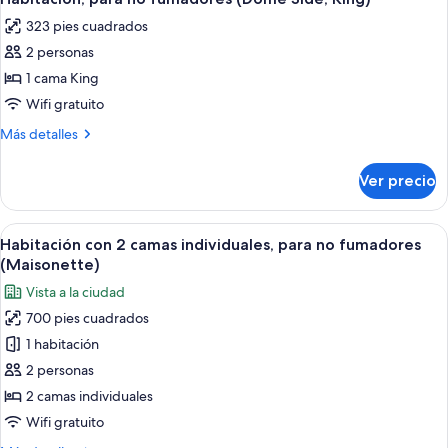
todas
fumadores
King)
323 pies cuadrados
(Dome
las
Side,
2 personas
fotos
King)
de
1 cama King
Habitación,
Wifi gratuito
para
Más
Más detalles
no
detalles
fumadores
sobre
Ver precio
Habitación,
(Dome
para
Side,
no
Abrir
Habitación de hotel con dos camas, un
King)
6
fumadores
Habitación con 2 camas individuales, para no fumadores
todas
(Dome
(Maisonette)
Side,
las
Vista a la ciudad
King)
fotos
700 pies cuadrados
de
1 habitación
Habitación
con
2 personas
2
2 camas individuales
camas
Wifi gratuito
individuales,