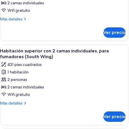
con
2 camas individuales
2
Wifi gratuito
camas
Más
Más detalles
individuales,
detalles
para
sobre
Ver precio
Habitación
no
Deluxe
fumadores
con
Abrir
Habitación de hotel con dos camas, un 
(Palace
5
2
Habitación superior con 2 camas individuales, para
todas
Side)
camas
fumadores (South Wing)
individuales,
las
431 pies cuadrados
para
fotos
no
1 habitación
de
fumadores
2 personas
Habitación
(Palace
Side)
superior
2 camas individuales
con
Wifi gratuito
2
Más
Más detalles
camas
detalles
individuales,
sobre
Ver precio
Habitación
para
superior
fumadores
con