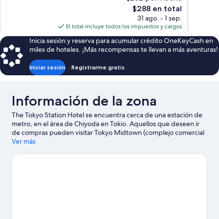
1,007
1,010
El
$288 en total
opiniones
opiniones
precio
31 ago. - 1 sep.
actual
El total incluye todos los impuestos y cargos
es
Inicia sesión y reserva para acumular crédito OneKeyCash en
de
miles de hoteles. ¡Más recompensas te llevan a más aventuras!
$288
Iniciar sesión
Registrarme gratis
Información de la zona
The Tokyo Station Hotel se encuentra cerca de una estación de
metro, en el área de Chiyoda en Tokio. Aquellos que deseen ir
de compras pueden visitar Tokyo Midtown (complejo comercial
y residencial) y Roppongi Hills, mientras que quienes quieran
Ver más
apreciar la belleza natural de la zona pueden ir a Bahía de Tokio y
Parque Ueno. Jardines Nacionales Shinjuku Gyoen y Tokyo
Disney Resort® son lugares increíbles que no te puedes perder.
Visita nuestra guía de Tokio