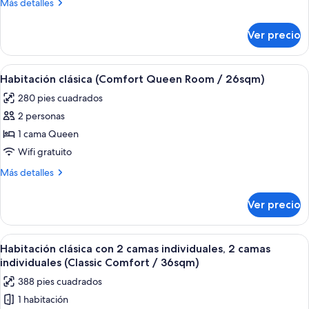
Más
Más detalles
para
detalles
no
sobre
Ver precio
Habitación
fumadores
con
(Maisonette)
2
Abrir
Habitación de hotel con una cama grand
5
camas
Habitación clásica (Comfort Queen Room / 26sqm)
todas
individuales,
280 pies cuadrados
para
las
no
2 personas
fotos
fumadores
de
1 cama Queen
(Maisonette)
Habitación
Wifi gratuito
clásica
Más
Más detalles
(Comfort
detalles
Queen
sobre
Ver precio
Habitación
Room
clásica
/
(Comfort
Abrir
Habitación de hotel con dos camas, un
26sqm)
6
Queen
Habitación clásica con 2 camas individuales, 2 camas
todas
Room
individuales (Classic Comfort / 36sqm)
/
las
388 pies cuadrados
26sqm)
fotos
1 habitación
de