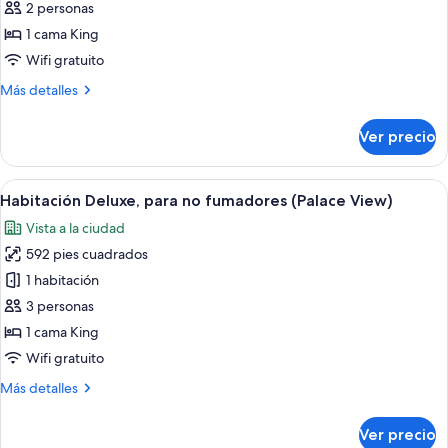
Habitación,
2 personas
para
1 cama King
no
Wifi gratuito
fumadores,
Más
Más detalles
vista
detalles
a
sobre
Ver precio
la
Habitación,
para
ciudad
no
Abrir
Habitación de hotel con una cama gran
(King)
5
fumadores,
Habitación Deluxe, para no fumadores (Palace View)
todas
vista
Vista a la ciudad
a
las
la
592 pies cuadrados
fotos
ciudad
de
1 habitación
(King)
Habitación
3 personas
Deluxe,
1 cama King
para
Wifi gratuito
no
Más
Más detalles
fumadores
detalles
(Palace
sobre
Ver precio
View)
Habitación