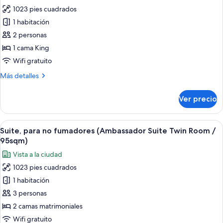
fotos
Room
1023 pies cuadrados
de
/120sqm)
1 habitación
Suite,
para
2 personas
no
1 cama King
fumadores
Wifi gratuito
(Ambassador
Más
Más detalles
Suite
detalles
King,
sobre
Ver precio
Suite,
NS
para
/
no
Abrir
Habitación de hotel con una cama gran
95sqm)
5
fumadores
Suite, para no fumadores (Ambassador Suite Twin Room /
todas
(Ambassador
95sqm)
Suite
las
Vista a la ciudad
King,
fotos
NS
1023 pies cuadrados
de
/
1 habitación
Suite,
95sqm)
para
3 personas
no
2 camas matrimoniales
fumadores
Wifi gratuito