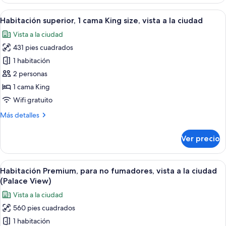
Deluxe
fumadores
con
Abrir
Habitación de hotel con una cama grande
(Palace
4
2
Habitación superior, 1 cama King size, vista a la ciudad
todas
View,
camas
Vista a la ciudad
individuales,
las
Premium)
para
431 pies cuadrados
fotos
no
de
1 habitación
fumadores
Habitación
(Palace
2 personas
View,
superior,
1 cama King
Premium)
1
Wifi gratuito
cama
Más
Más detalles
King
detalles
size,
sobre
Ver precio
vista
Habitación
superior,
a
1
Abrir
Una habitación de hotel con una cama 
la
6
cama
Habitación Premium, para no fumadores, vista a la ciudad
todas
ciudad
King
(Palace View)
size,
las
Vista a la ciudad
vista
fotos
a
560 pies cuadrados
de
la
1 habitación
Habitación
ciudad