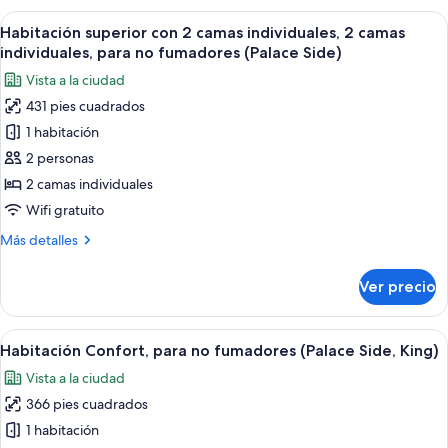
fumadores
con
Abrir
Habitación de hotel con dos camas, un 
(Junior)
6
2
Habitación superior con 2 camas individuales, 2 camas
todas
camas
individuales, para no fumadores (Palace Side)
individuales,
las
Vista a la ciudad
para
fotos
no
431 pies cuadrados
de
fumadores
1 habitación
Habitación
(Junior)
superior
2 personas
con
2 camas individuales
2
Wifi gratuito
camas
Más
Más detalles
individuales,
detalles
2
sobre
Ver precio
Habitación
camas
superior
individuales,
con
Abrir
Una habitación de hotel con una cama 
para
6
2
Habitación Confort, para no fumadores (Palace Side, King)
todas
no
camas
Vista a la ciudad
individuales,
las
fumadores
2
366 pies cuadrados
fotos
(Palace
camas
de
1 habitación
Side)
individuales,