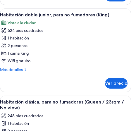
Deluxe,
para
Abrir
Habitación de hotel con una cama gran
5
no
Habitación doble junior, para no fumadores (King)
todas
fumadores
Vista a la ciudad
(Palace
las
View)
624 pies cuadrados
fotos
de
1 habitación
Habitación
2 personas
doble
1 cama King
junior,
Wifi gratuito
para
Más
Más detalles
no
detalles
fumadores
sobre
Ver precio
(King)
Habitación
doble
junior,
Abrir
Habitación de hotel con una cama grand
5
para
Habitación clásica, para no fumadores (Queen / 23sqm /
todas
no
No view)
fumadores
las
248 pies cuadrados
(King)
fotos
1 habitación
de