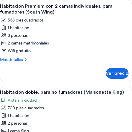
Abrir
Habitación de hotel con dos camas, u
(South
5
2
Habitación Premium con 2 camas individuales, para
todas
camas
Wing)
fumadores (South Wing)
individuales,
las
538 pies cuadrados
para
fotos
fumadores
1 habitación
de
(South
3 personas
Habitación
Wing)
Premium
2 camas matrimoniales
con
Wifi gratuito
2
Más
Más detalles
camas
detalles
individuales,
sobre
Ver precio
Habitación
para
Premium
fumadores
con
Abrir
Un pasillo amplio con alfombra estamp
(South
6
2
Habitación doble, para no fumadores (Maisonette King)
todas
camas
Wing)
Vista a la ciudad
individuales,
las
para
700 pies cuadrados
fotos
fumadores
de
1 habitación
(South
Habitación
Wing)
2 personas
doble,
1 cama King