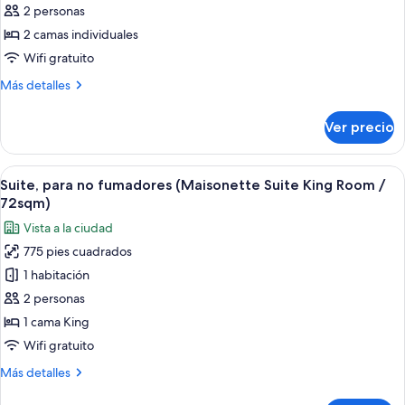
2 personas
Habitación
clásica
2 camas individuales
con
Wifi gratuito
2
Más
Más detalles
camas
detalles
individuales,
sobre
Ver precio
Habitación
2
clásica
camas
con
Abrir
Habitación de hotel con televisión, so
individuales
7
2
Suite, para no fumadores (Maisonette Suite King Room /
todas
camas
(Classic
72sqm)
individuales,
las
Comfort
Vista a la ciudad
2
fotos
/
camas
775 pies cuadrados
de
36sqm)
individuales
1 habitación
Suite,
(Classic
Comfort
para
2 personas
/
no
1 cama King
36sqm)
fumadores
Wifi gratuito
(Maisonette
Más
Más detalles
Suite
detalles
King
sobre