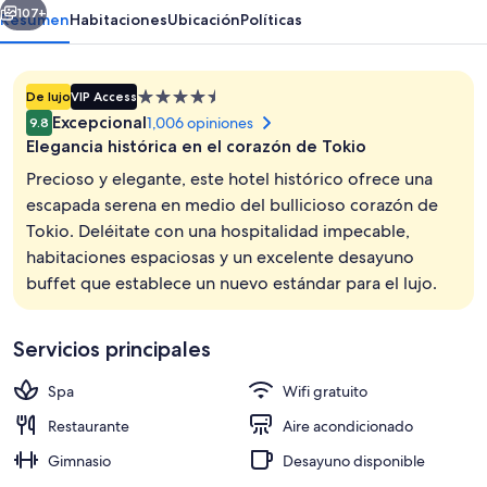
107+
Resumen
Habitaciones
Ubicación
Políticas
Propiedad
De lujo
VIP Access
de
Excepcional
1,006 opiniones
9.8
4.5
Elegancia histórica en el corazón de Tokio
estrellas
Precioso y elegante, este hotel histórico ofrece una
escapada serena en medio del bullicioso corazón de
Tokio. Deléitate con una hospitalidad impecable,
Spa
habitaciones espaciosas y un excelente desayuno
buffet que establece un nuevo estándar para el lujo.
Servicios principales
Spa
Wifi gratuito
Restaurante
Aire acondicionado
Gimnasio
Desayuno disponible