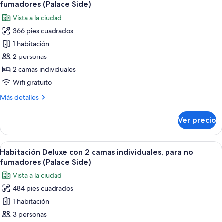
todas
camas
(Dome)
fumadores (Palace Side)
individuales,
las
Vista a la ciudad
para
fotos
no
366 pies cuadrados
de
fumadores
1 habitación
Habitación
(Dome)
Confort
2 personas
con
2 camas individuales
2
Wifi gratuito
camas
Más
Más detalles
individuales,
detalles
para
sobre
Ver precio
Habitación
no
Confort
fumadores
con
Abrir
Habitación de hotel con dos camas, un 
(Palace
4
2
Habitación Deluxe con 2 camas individuales, para no
todas
Side)
camas
fumadores (Palace Side)
individuales,
las
Vista a la ciudad
para
fotos
no
484 pies cuadrados
de
fumadores
1 habitación
Habitación
(Palace
Side)
Deluxe
3 personas