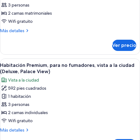
Premium,
3 personas
para
2 camas matrimoniales
no
Wifi gratuito
fumadores,
Más
Más detalles
vista
detalles
a
sobre
Ver precio
Habitación
la
Premium,
ciudad
para
Abrir
Habitación de hotel con dos camas, un
(Palace
5
no
Habitación Premium, para no fumadores, vista a la ciudad
todas
View)
fumadores,
(Deluxe, Palace View)
vista
las
Vista a la ciudad
a
fotos
la
592 pies cuadrados
de
ciudad
1 habitación
Habitación
(Palace
View)
Premium,
3 personas
para
2 camas individuales
no
Wifi gratuito
fumadores,
Más
Más detalles
vista
detalles