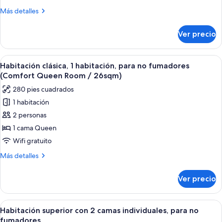
(Ambassador
Más
Más detalles
Suite
detalles
Twin
sobre
Ver precio
Suite,
Room
para
/
no
Abrir
Habitación de hotel con una cama grand
95sqm)
5
fumadores
Habitación clásica, 1 habitación, para no fumadores
todas
(Ambassador
(Comfort Queen Room / 26sqm)
Suite
las
280 pies cuadrados
Twin
fotos
Room
1 habitación
de
/
2 personas
Habitación
95sqm)
clásica,
1 cama Queen
1
Wifi gratuito
habitación,
Más
Más detalles
para
detalles
no
sobre
Ver precio
Habitación
fumadores
clásica,
(Comfort
1
Abrir
Habitación de hotel con dos camas, un 
Queen
7
habitación,
Habitación superior con 2 camas individuales, para no
todas
para
Room
fumadores