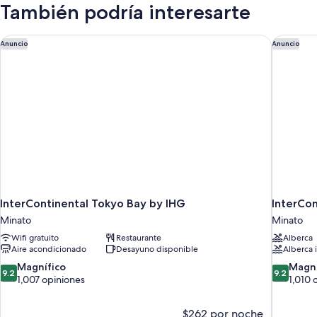
Deluxe,
También podría interesarte
(South
1
Wing)
cama
King
InterContinental Tokyo Bay by IHG
InterCon
Anuncio
Anuncio
size,
para
fumadores
(South
Wing)
InterContinental Tokyo Bay by IHG
InterCo
Minato
Minato
Wifi gratuito
Restaurante
Alberca
Aire acondicionado
Desayuno disponible
Alberca i
9.2
9.2
Magnífico
Magní
9.2
9.2
de
de
1,007 opiniones
1,010 
10,
10,
Magnífico,
Magnífico
$262 por noche