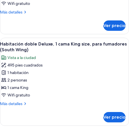
doble
Wifi gratuito
superior,
Más
Más detalles
1
detalles
sobre
cama
Ver precio
Habitación
King
doble
size,
superior,
Abrir
Habitación de hotel con una cama grand
1
para
1
Habitación doble Deluxe, 1 cama King size, para fumadores
todas
cama
no
(South Wing)
King
las
fumadores,
Vista a la ciudad
size,
fotos
vista
para
495 pies cuadrados
de
no
a
1 habitación
Habitación
fumadores,
la
vista
doble
2 personas
ciudad
a
Deluxe,
1 cama King
(Palace
la
1
ciudad
Wifi gratuito
Side)
cama
(Palace
Más
Más detalles
Side)
King
detalles
size,
sobre
Ver precio
Habitación
para
doble
fumadores