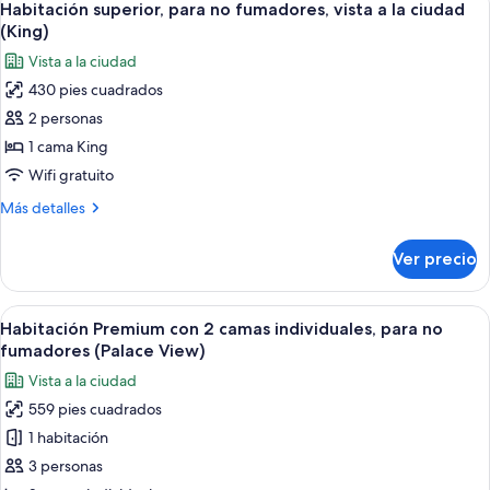
(Queen)
5
no
Habitación superior, para no fumadores, vista a la ciudad
todas
fumadores,
(King)
vista
las
Vista a la ciudad
a
fotos
la
430 pies cuadrados
de
ciudad
2 personas
Habitación
(Queen)
superior,
1 cama King
para
Wifi gratuito
no
Más
Más detalles
fumadores,
detalles
vista
sobre
Ver precio
Habitación
a
superior,
la
para
Abrir
Una habitación de hotel con una cama 
ciudad
5
no
Habitación Premium con 2 camas individuales, para no
todas
fumadores,
(King)
fumadores (Palace View)
vista
las
Vista a la ciudad
a
fotos
la
559 pies cuadrados
de
ciudad
1 habitación
Habitación
(King)
Premium
3 personas