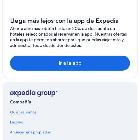
Hoteles con cocina en Perugia
Hoteles con traslado del/al aeropuerto en Perugia
Llega más lejos con la app de Expedia
Hoteles cerca de viñedos en Perugia
Ahorra aún más: obtén hasta un 20% de descuento en
hoteles seleccionados al reservar en la app. Nuestras ofertas
Hoteles con vista en Perugia
en la app te permiten ahorrar para que puedas viajar más y
administrar todo desde donde estés.
Hoteles gay friendly en Perugia
Hoteles de senderismo en Perugia
Ir a la app
Hoteles para fumadores en Perugia
Hoteles en Perugia
Posadas en Perugia
Residencias en Perugia
Compañía
Villas en Perugia
Hoteles de lujo en Perugia
Quiénes somos
Hoteles en Perugia
Empleo
Apart-Hoteles en Perugia
Anunciar una propiedad