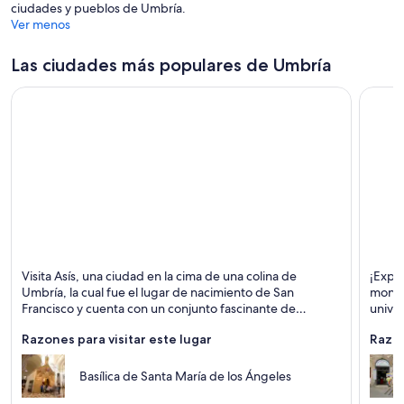
ciudades y pueblos de Umbría.
Ver menos
Las ciudades más populares de Umbría
Asís
Perugi
Visita Asís, una ciudad en la cima de una colina de
¡Explo
Catedrales, Histórico y Iglesias
Histór
Umbría, la cual fue el lugar de nacimiento de San
monum
Francisco y cuenta con un conjunto fascinante de
univer
iglesias, templos y museos.
Razones para visitar este lugar
Razon
Basílica de Santa María de los Ángeles