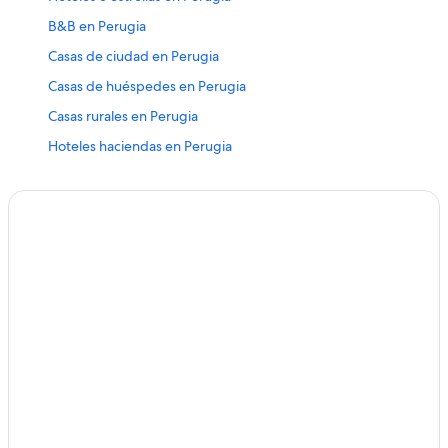
B&B en Perugia
Casas de ciudad en Perugia
Casas de huéspedes en Perugia
Casas rurales en Perugia
Hoteles haciendas en Perugia
Hostales en Perugia
Apart-Hoteles en Perugia
Hilton Hotels en Perugia
Hoteles de golf en Perugia
Hoteles con spa en Perugia
Hoteles para ir de compras en Perugia
Hoteles de lujo en Perugia
Hoteles baratos en Perugia
Hoteles con aguas termales en Perugia
Hoteles con aire acondicionado en Perugia