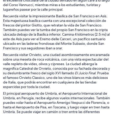
el excelente chocolate de la ciudad sentado en algún café a lo largo
del Corso Vannucci, mientras miras a los estudiantes, turistas y
lugareños pasear por la calle principal.
Recuerda visitar la impresionante Basílica de San Francisco en Asís.
Esta majestuosa basílica cuenta con una excepcional colección de
frescos del pintor Giotto, que retratan la vida de San Francisco.
También puedes ver la tumba del propio San Francisco en la cripta
ubicada debajo de la Basílica inferior. Camina 4 kilómetros (2.5 mi) al
este de Asís para ver el Eremo delle Carceri, un pacífico santuario
ubicado en las laderas frondosas del Monte Subasio, donde San
Francisco y sus seguidores iban a orar.
Recuerda visitar Orvieto, una ciudad asombrosamente encaramada
sobre una meseta de roca volcánica, con una vista espectacular del
valle repleto de vides, olivos y cipreses. La ciudad alberga la
magnífica Catedral de Orvieto, conocida por su fachada decorada y
su deslumbrante fresco del siglo XVI llamado
El Juicio Final
. Prueba
el famoso Orvieto Classico, uno de los vinos blancos más deliciosos
de Italia, que podrás encontrar en cualquiera de las tiendas
esparcidas por toda la ciudad.
El principal aeropuerto de Umbría, el Aeropuerto Internacional de
Umbría, en Perugia, recibe algunos vuelos internacionales. También
puedes volar hasta el Aeropuerto Amerigo Vespucci de Florencia, o
hasta el Aeropuerto de Pisa, en Toscana, y luego viajar en tren hasta
Umbría. Se puede viajar en camión o tren entre las diferentes