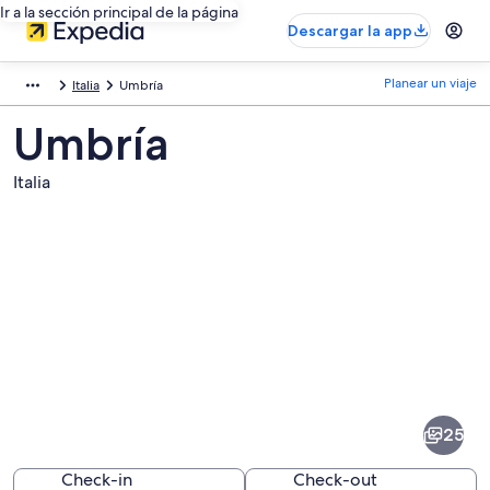
Ir a la sección principal de la página
Descargar la app
Planear un viaje
Italia
Umbría
Umbría
Italia
Fotos
de
Umbría
25
Check-in
Check-out