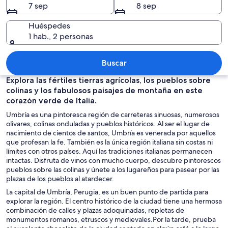
7 sep
8 sep
Huéspedes
1 hab., 2 personas
Un pueblo histórico con edificios colo
Buscar
Explora las fértiles tierras agrícolas, los pueblos sobre
colinas y los fabulosos paisajes de montaña en este
corazón verde de Italia.
Umbría es una pintoresca región de carreteras sinuosas, numerosos
olivares, colinas onduladas y pueblos históricos. Al ser el lugar de
nacimiento de cientos de santos, Umbría es venerada por aquellos
que profesan la fe. También es la única región italiana sin costas ni
límites con otros países. Aquí las tradiciones italianas permanecen
intactas. Disfruta de vinos con mucho cuerpo, descubre pintorescos
pueblos sobre las colinas y únete a los lugareños para pasear por las
plazas de los pueblos al atardecer.
La capital de Umbría, Perugia, es un buen punto de partida para
explorar la región. El centro histórico de la ciudad tiene una hermosa
combinación de calles y plazas adoquinadas, repletas de
monumentos romanos, etruscos y medievales.Por la tarde, prueba