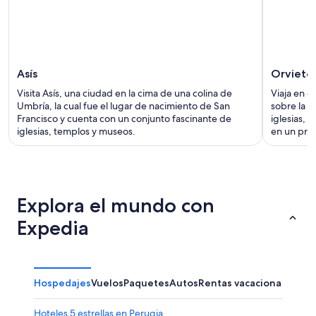
Asís
Orvieto
Visita Asís, una ciudad en la cima de una colina de
Viaja en el
Umbría, la cual fue el lugar de nacimiento de San
sobre la c
Francisco y cuenta con un conjunto fascinante de
iglesias, 
iglesias, templos y museos.
en un pro
Explora el mundo con
Expedia
Hospedajes
Vuelos
Paquetes
Autos
Rentas vacacionales
Otr
Hoteles 5 estrellas en Perugia