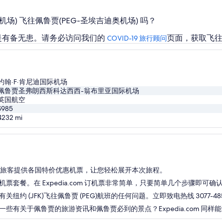
际机场) 飞往佩鲁贾(PEG-圣埃吉迪奥机场) 吗？
是有备无患。请务必访问我们的
页面，获取飞往
COVID-19 旅行顾问
约翰·F·肯尼迪国际机场
佩鲁贾圣弗朗西斯科达西西-翁布里亚国际机场
英国航空
$985
4232
mi
.com 为旅客提供各国特价优惠机票，让您轻松展开本次旅程。
套餐。在 Expedia.com 订机票非常简单，只要简单几个步骤即可
 (JFK)飞往佩鲁贾 (PEG)航班的任何问题。立即致电热线 3077-48
有关于佩鲁贾的旅游资讯和佩鲁贾必到的景点？Expedia.com 同样