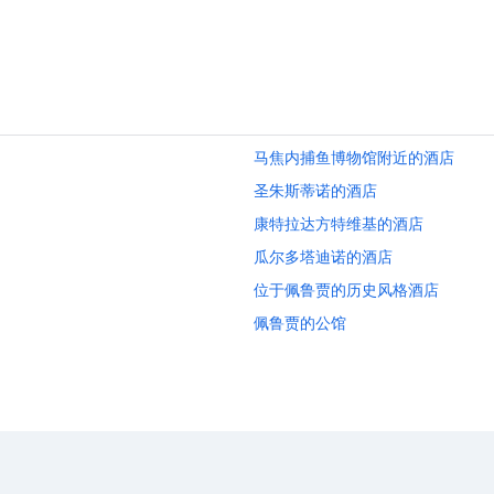
马焦内捕鱼博物馆附近的酒店
圣朱斯蒂诺的酒店
康特拉达方特维基的酒店
瓜尔多塔迪诺的酒店
位于佩鲁贾的历史风格酒店
佩鲁贾的公馆
位于阿西尼的设有 SPA 水疗的度假
卡斯蒂里恩福斯科的酒店
马萨马尔塔纳的酒店
特拉西梅诺湖附近的酒店
翁布里亚的农业旅游旅馆