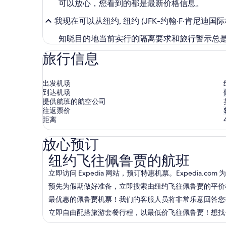
可以放心，您看到的都是最新价格信息。
我现在可以从纽约, 纽约 (JFK-约翰·F·肯尼迪国
知晓目的地当前实行的隔离要求和旅行警示总
旅行信息
出发机场
到达机场
提供航班的航空公司
往返票价
距离
放心预订
纽约飞往佩鲁贾的航班
纽约飞往佩鲁贾的航班
立即访问 Expedia 网站，预订特惠机票。Expedia
预先为假期做好准备，立即搜索由纽约飞往佩鲁贾的平价机票
最优惠的佩鲁贾机票！我们的客服人员将非常乐意回答您有关纽约
立即自由配搭旅游套餐行程，以最低价飞往佩鲁贾！想找一些