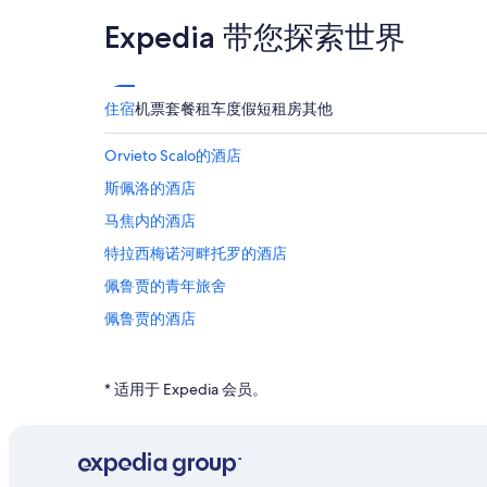
Expedia 带您探索世界
住宿
机票
套餐
租车
度假短租房
其他
Orvieto Scalo的酒店
斯佩洛的酒店
马焦内的酒店
特拉西梅诺河畔托罗的酒店
佩鲁贾的青年旅舍
佩鲁贾的酒店
Bastia Umbra的酒店
阿西尼的酒店
* 适用于 Expedia 会员。
维尔纳萨诺巴索的酒店
阿夸斯帕塔的酒店
彼得里尼亚诺德拉戈的酒店