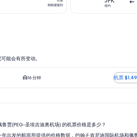
JFK
往返
到
返,
刚刚搜索到
纽约
刚
刚
搜
索
到
况可能会有所变动。
便宜且距离最近的选项。 到市中心的平均车程为 16 分钟。 机票 $1
机票 $1,4
16 分钟
飞往佩鲁贾(PEG-圣埃吉迪奥机场) 的机票价格是多少？
针对未来一年出发的航班所提供的价格数据，约翰·F·肯尼迪国际机场