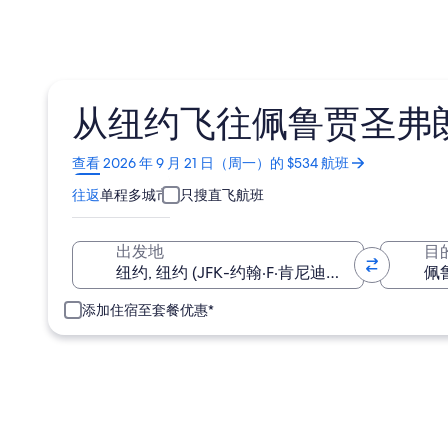
从纽约飞往佩鲁贾圣弗朗
在
查看 2026 年 9 月 21 日（周一）的 $534 航班
新
往返
单程
多城市
只搜直飞航班
窗
口
中
出发地
目
打
开
添加住宿至套餐优惠*