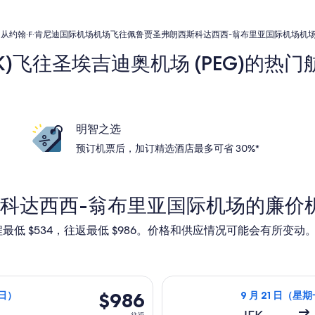
从约翰·F·肯尼迪国际机场机场飞往佩鲁贾圣弗朗西斯科达西西-翁布里亚国际机场机
FK)飞往圣埃吉迪奥机场 (PEG)的热
明智之选
预订机票后，加订精选酒店最多可省 30%*
科达西西-翁布里亚国际机场的廉价
最低 $534，往返最低 $986。价格和供应情况可能会有所变
期一）从纽约前往佩鲁贾，9 月 27 日（星期日）返回，价格为 $9
选择英国航空航班
$986
$986
期日）
9 月 21 日（星期
往