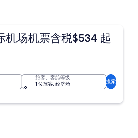
场机票含税$534 起
旅客、客舱等级
搜索
1 位旅客, 经济舱