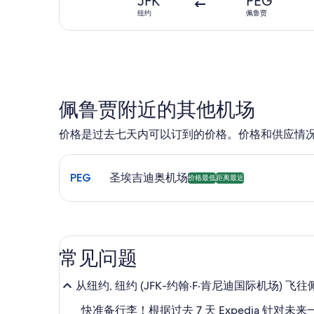
JFK
PEG
纽约
佩鲁贾
佩鲁贾附近的其他机场
价格是过去七天内可以订到的价格。价格和供应情
选择前往圣埃吉迪奥机场 (PEG) 的航班。 可预订的最
PEG
圣埃吉迪奥机场
价格最低
距离最近
常见问题
从纽约, 纽约 (JFK-约翰·F·肯尼迪国际机场) 
快准备行李！根据过去 7 天 Expedia 