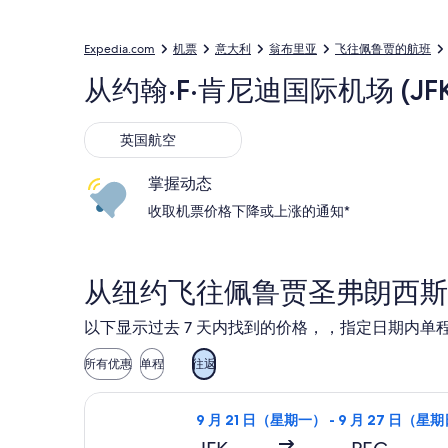
Expedia.com
机票
意大利
翁布里亚
飞往佩鲁贾的航班
从约翰·F·肯尼迪国际机场 (J
英国航空
英国航空
掌握动态
收取机票价格下降或上涨的通知*
从纽约飞往佩鲁贾圣弗朗西斯
以下显示过去 7 天内找到的价格，，指定日期内单程
所有优惠
单程
往返
选择英国航空航班，9 月 21 日（星
9 月 21 日（星期一） - 9 月 27 日（星