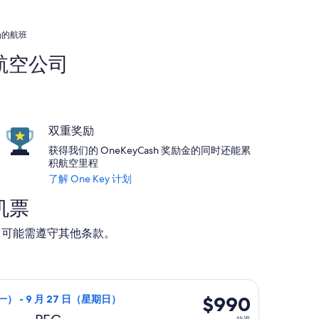
场的航班
门航空公司
双重奖励
获得我们的 OneKeyCash 奖励金的同时还能累
积航空里程
了解 One Key 计划
机票
动。可能需遵守其他条款。
86，刚刚搜索到
，9 月 21 日（星期一）从纽约前往佩鲁贾，9 月 27 日（星期
$990
$990
一） - 9 月 27 日（星期日）
往