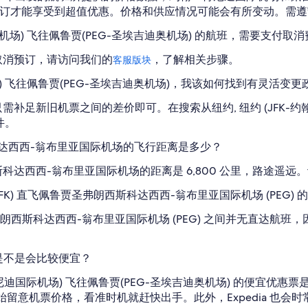
刻预订才能享受到超值优惠。价格和供应情况可能会有所变动。需
国际机场) 飞往佩鲁贾(PEG-圣埃吉迪奥机场) 的航班，需要支付取
取消预订，请访问我们的
，了解相关步骤。
客服版块
际机场) 飞往佩鲁贾(PEG-圣埃吉迪奥机场)，我该如何找到有灵活变
足新旧机票之间的差价即可。在搜索从纽约, 纽约 (JFK-约翰·F
件。
科达西西-翁布里亚国际机场的飞行距离是多少？
斯科达西西-翁布里亚国际机场的距离是 6,800 公里，路途遥
FK) 直飞佩鲁贾圣弗朗西斯科达西西-翁布里亚国际机场 (PEG) 
鲁贾圣弗朗西斯科达西西-翁布里亚国际机场 (PEG) 之间并无直达
，是不是会比较便宜？
F·肯尼迪国际机场) 飞往佩鲁贾(PEG-圣埃吉迪奥机场) 的便宜
开始留意机票价格，看准时机就赶快出手。此外，Expedia 也