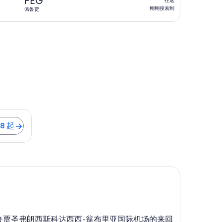
PEG
往返
到
返,
刚刚搜索到
佩鲁贾
刚
刚
搜
索
到
,498 起
98 起
和佩鲁贾圣弗朗西斯科达西西-翁布里亚国际机场的来回