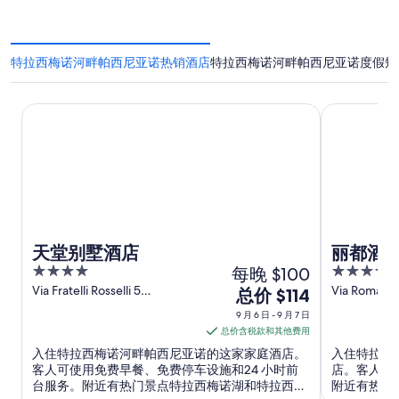
特拉西梅诺河畔帕西尼亚诺热销酒店
特拉西梅诺河畔帕西尼亚诺度假短
天堂别墅酒店
丽都酒店
天堂别墅酒店
丽都酒
4
每晚 $100
4
out
out
Via Fratelli Rosselli 5
Via Roma, 1 
9
总价 $114
Passignano sul Trasimeno PG
Trasimeno 
of
of
月
9 月 6 日 - 9 月 7 日
5
5
6
总价含税款和其他费用
日
入住特拉西梅诺河畔帕西尼亚诺的这家家庭酒店。
入住特拉西
到
客人可使用免费早餐、免费停车设施和24 小时前
店。客人可使
台服务。附近有热门景点特拉西梅诺湖和特拉西梅
附近有热门
9