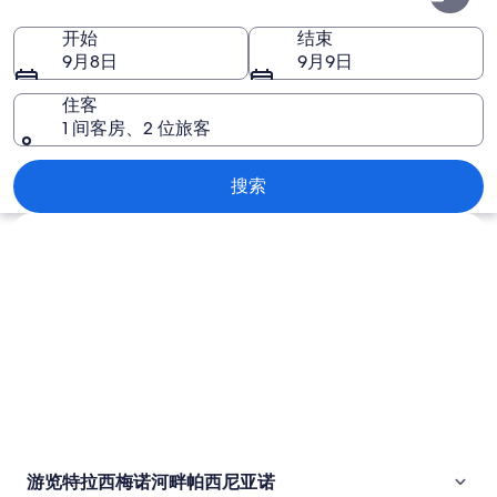
梅
开始
结束
诺
9月8日
9月9日
河
住客
畔
1 间客房、2 位旅客
帕
特拉西梅诺河畔帕西尼亚诺
搜索
西
浏览地图
尼
亚
诺
图
片
游览特拉西梅诺河畔帕西尼亚诺