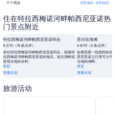
查
特
下个周末
8月14日 - 8月16日
西
看
拉
梅
特
西
诺
住在特拉西梅诺河畔帕西尼亚诺热
拉
梅
河
门景点附近
西
诺
畔
梅
河
帕
诺
畔
西
特拉西梅诺河畔帕西尼亚诺码头
苏尔佐海滩
河
帕
尼
8.2/10（18 条点评）
6.8/10（3 条点评）
畔
西
亚
前往特拉西梅诺河畔帕西尼亚诺码头，探索特
如果想要一段悠闲的假
帕
尼
诺
拉西梅诺河畔帕西尼亚诺的海滨。前往湖畔或
西尼亚诺之行里可少不
西
亚
今
发现当地的乡村。
当地的湖畔。
尼
诺
晚
收起
收起
亚
明
的
查看住宿
查看住宿
诺
晚
价
下
的
格，
旅游活动
周
价
入
末
格，
住
佩鲁贾老城漫步游,十一月四日广场
的
佩鲁贾:章
入
日
价
住
期
格，
日
为