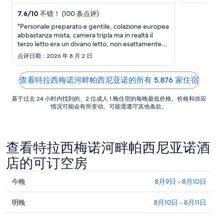
诺河畔帕西尼亚诺码头。
西尼亚诺码
月
7.6
/
10
不错！ (100 条点评)
7
日
"Personale preparato e gentile, colazione europea
abbastanza mista, camera tripla ma in realtà il
的
terzo letto era un divano letto, non esattamente
每
conforme a quanto promesso nella inserzione"
点评日期：2026 年 8 月 2 日
晚
价
格
查看特拉西梅诺河畔帕西尼亚诺的所有 5,876 家住宿
总
基于过去 24 小时内找到的、2 位成人 1 晚住宿的每晚最低价格。价格和供应
价
情况可能会有所变动。可能需遵守其他条款。
$114
查看特拉西梅诺河畔帕西尼亚诺酒
店的可订空房
查
今晚
8月9日 - 8月10日
看
查
特
明晚
8月10日 - 8月11日
看
拉