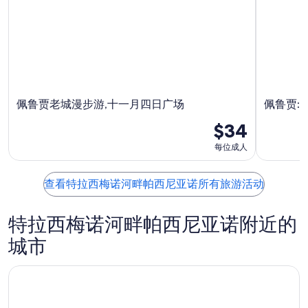
入
期
8
住
月
为
日
9
8
日
月
期
-
10
为
8
日
8
月
-
月
佩鲁贾老城漫步游,十一月四日广场
佩鲁贾:
10
8
14
日
月
日
$34
11
-
每位成人
日
8
月
16
查看特拉西梅诺河畔帕西尼亚诺所有旅游活动
日
特拉西梅诺河畔帕西尼亚诺附近的
城市