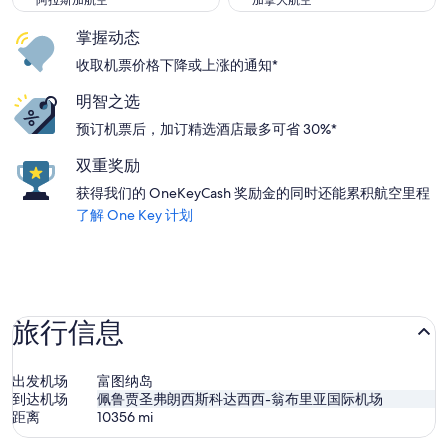
阿拉斯加航空
加拿大航空
掌握动态
收取机票价格下降或上涨的通知*
明智之选
预订机票后，加订精选酒店最多可省 30%*
双重奖励
获得我们的 OneKeyCash 奖励金的同时还能累积航空里程
了解 One Key 计划
旅行信息
出发机场
富图纳岛
到达机场
佩鲁贾圣弗朗西斯科达西西-翁布里亚国际机场
距离
10356
mi