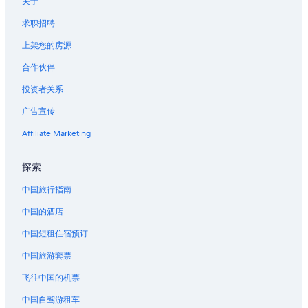
关于
佩鲁贾的青年旅舍
求职招聘
位于佩鲁贾的历史风格酒店
上架您的房源
佩鲁贾的酒店
合作伙伴
佩鲁贾的公馆
投资者关系
位于阿西尼的设有 SPA 水疗的度假村酒店
广告宣传
阿西尼的酒店
Affiliate Marketing
特拉西梅诺湖附近的酒店
卡斯蒂里恩福斯科的酒店
探索
圣朱斯蒂诺的酒店
中国旅行指南
中国的酒店
中国短租住宿预订
中国旅游套票
飞往中国的机票
中国自驾游租车