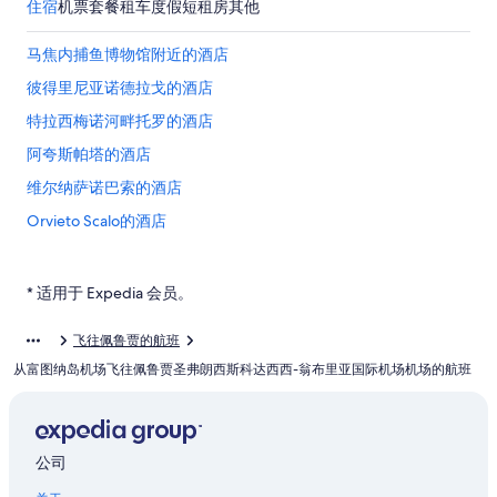
住宿
机票
套餐
租车
度假短租房
其他
马焦内捕鱼博物馆附近的酒店
彼得里尼亚诺德拉戈的酒店
特拉西梅诺河畔托罗的酒店
阿夸斯帕塔的酒店
维尔纳萨诺巴索的酒店
Orvieto Scalo的酒店
康特拉达方特维基的酒店
马萨马尔塔纳的酒店
* 适用于 Expedia 会员。
Bastia Umbra的酒店
飞往佩鲁贾的航班
瓜尔多塔迪诺的酒店
从富图纳岛机场飞往佩鲁贾圣弗朗西斯科达西西-翁布里亚国际机场机场的航班
马焦内的酒店
位于奥维多的豪华酒店
斯佩洛的酒店
公司
翁布里亚的农业旅游旅馆