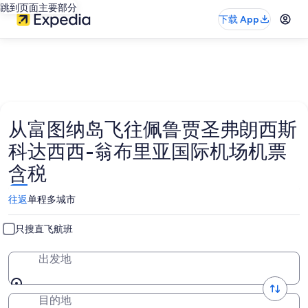
跳到页面主要部分
下载 App
从富图纳岛飞往佩鲁贾圣弗朗西斯
科达西西-翁布里亚国际机场机票
含税
往返
单程
多城市
只搜直飞航班
出发地
目的地