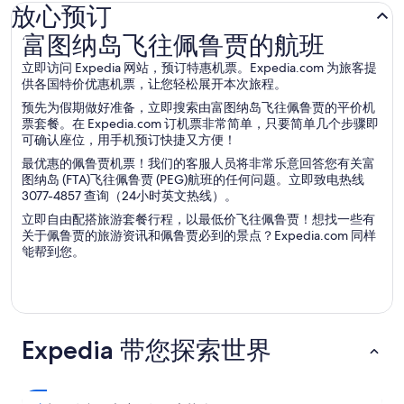
放心预订
富图纳岛飞往佩鲁贾的航班
富图纳岛飞往佩鲁贾的航班
立即访问 Expedia 网站，预订特惠机票。Expedia.com 为旅客提
供各国特价优惠机票，让您轻松展开本次旅程。
预先为假期做好准备，立即搜索由富图纳岛飞往佩鲁贾的平价机
票套餐。在 Expedia.com 订机票非常简单，只要简单几个步骤即
可确认座位，用手机预订快捷又方便！
最优惠的佩鲁贾机票！我们的客服人员将非常乐意回答您有关富
图纳岛 (FTA)飞往佩鲁贾 (PEG)航班的任何问题。立即致电热线
3077-4857 查询（24小时英文热线）。
立即自由配搭旅游套餐行程，以最低价飞往佩鲁贾！想找一些有
关于佩鲁贾的旅游资讯和佩鲁贾必到的景点？Expedia.com 同样
能帮到您。
Expedia 带您探索世界