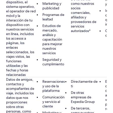
dispositivo, el
Marketing y
como nuestros
y lib
sistema operativo,
publicidad
socios
Inter
el operador de red
comerciales,
Programas de
como
móvil y la
afiliados y
lealtad
quej
interacción de tu
proveedores de
inqu
dispositivo con
Estudios de
servicios
nuestros servicios
mercado,
autorizados*
Cons
en línea, incluidos
análisis y
cuand
los accesos a
capacitación
páginas, los
para mejorar
enlaces
nuestros
seleccionados, los
servicios
viajes vistos, las
Seguridad y
funciones
cumplimiento
utilizadas y las
fechas y horas
relacionadas
Datos de amigos,
Reservaciones
Directamente de
Ejec
contactos y
y uso de la
ti
cont
acompañantes de
plataforma
conti
De otras
viaje, incluidos los
acom
Comunicación
empresas de
datos que nos
viaje
y servicio al
Expedia Group
proporciones
para 
cliente
sobre otras
De terceros,
rese
personas, como
Marketing y
como nuestros