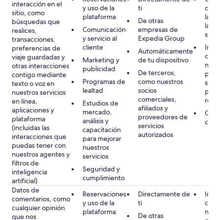
interacción en el
y uso de la
ti
como
sitio, como
plataforma
las s
De otras
búsquedas que
las f
Comunicación
empresas de
realices,
segu
y servicio al
Expedia Group
transacciones,
cliente
Inter
preferencias de
Automáticamente
como
viaje guardadas y
Marketing y
de tu dispositivo
nues
otras interacciones
publicidad
De terceros,
prod
contigo mediante
Programas de
como nuestros
servi
texto o voz en
lealtad
socios
pers
nuestros servicios
comerciales,
reco
en línea,
Estudios de
afiliados y
aplicaciones y
mercado,
Cons
proveedores de
plataforma
análisis y
cuand
servicios
(incluidas las
capacitación
autorizados
interacciones que
para mejorar
puedas tener con
nuestros
nuestros agentes y
servicios
filtros de
Seguridad y
inteligencia
cumplimiento
artificial)
Datos de
Reservaciones
Directamente de
Inter
comentarios, como
y uso de la
ti
como
cualquier opinión
plataforma
nues
De otras
que nos