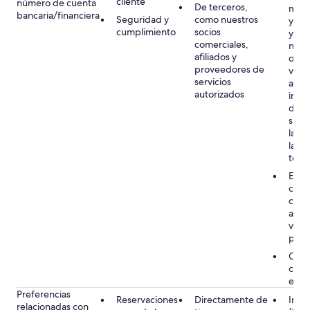
cliente
número de cuenta
De terceros,
mant
bancaria/financiera
Seguridad y
como nuestros
y lib
cumplimiento
socios
y cu
comerciales,
nues
afiliados y
obli
proveedores de
virtu
servicios
aplic
autorizados
inclu
dete
sanci
lava
la lu
terr
Ejec
cont
conti
acom
viaje
proc
Cons
cuand
en l
Preferencias
Reservaciones
Directamente de
Inter
relacionadas con