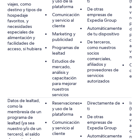
y uso de la
ti
(tuyo
viajes, como
plataforma
acom
De otras
destino y tipos de
viaje
Comunicación
empresas de
hospedaje
resp
y servicio al
Expedia Group
favoritos, y
prefe
cliente
necesidades
Automáticamente
de c
especiales de
Marketing y
de tu dispositivo
pers
alimentación y
publicidad
conti
De terceros,
facilidades de
acom
Programas de
como nuestros
acceso, si hubiera
viaje
lealtad
socios
meno
comerciales,
Estudios de
afiliados y
Cons
mercado,
proveedores de
cuand
análisis y
servicios
en l
capacitación
autorizados
para mejorar
nuestros
servicios
Datos de lealtad,
Reservaciones
Directamente de
Inter
como la
y uso de la
ti
(tuyo
membresía de un
plataforma
acom
De otras
programa de
viaje
Comunicación
empresas de
lealtad (ya sea
admi
y servicio al
Expedia Group
nuestro y/o de un
come
cliente
tercero), el saldo
Automáticamente
nues