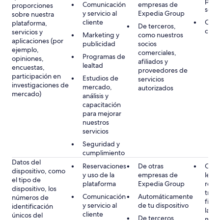
prod
Comunicación
empresas de
proporciones
servi
y servicio al
Expedia Group
sobre nuestra
cliente
Cons
plataforma,
De terceros,
cuand
servicios y
Marketing y
como nuestros
aplicaciones (por
publicidad
socios
ejemplo,
comerciales,
Programas de
opiniones,
afiliados y
lealtad
encuestas,
proveedores de
participación en
Estudios de
servicios
investigaciones de
mercado,
autorizados
mercado)
análisis y
capacitación
para mejorar
nuestros
servicios
Seguridad y
cumplimiento
Datos del
Reservaciones
De otras
Obli
dispositivo, como
y uso de la
empresas de
lega
el tipo de
plataforma
Expedia Group
rela
dispositivo, los
tran
Comunicación
Automáticamente
números de
fina
y servicio al
de tu dispositivo
identificación
la ob
cliente
únicos del
De terceros,
mant