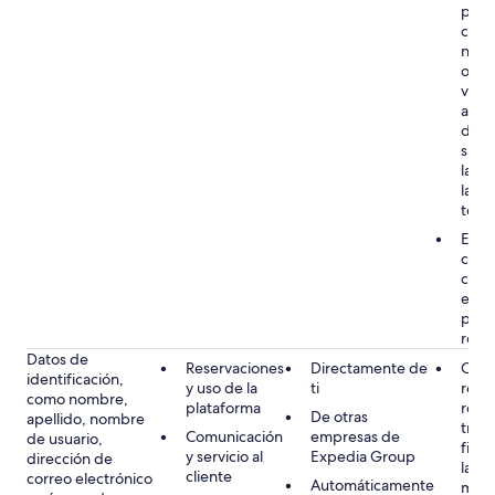
pers
cump
nues
obli
virtu
aplic
dete
sanci
lava
la lu
terr
Ejec
cont
cont
ejemp
proc
rese
Datos de
Reservaciones
Directamente de
Obli
identificación,
y uso de la
ti
rela
como nombre,
plataforma
rese
De otras
apellido, nombre
tran
Comunicación
empresas de
de usuario,
fina
y servicio al
Expedia Group
dirección de
la ob
cliente
correo electrónico
Automáticamente
mant