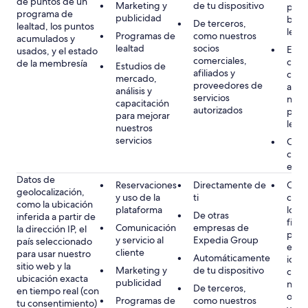
de puntos de un
Marketing y
de tu dispositivo
prog
programa de
publicidad
bene
De terceros,
lealtad, los puntos
lealt
Programas de
como nuestros
acumulados y
lealtad
socios
Ejec
usados, y el estado
comerciales,
cont
de la membresía
Estudios de
afiliados y
cont
mercado,
proveedores de
admi
análisis y
servicios
nues
capacitación
autorizados
prog
para mejorar
lealt
nuestros
servicios
Cons
cuand
en l
Datos de
Reservaciones
Directamente de
Obli
geolocalización,
y uso de la
ti
como
como la ubicación
plataforma
los r
De otras
inferida a partir de
fisca
Comunicación
empresas de
la dirección IP, el
preci
y servicio al
Expedia Group
país seleccionado
estab
cliente
para usar nuestro
Automáticamente
iden
sitio web y la
Marketing y
de tu dispositivo
cump
ubicación exacta
publicidad
nues
De terceros,
en tiempo real (con
obli
Programas de
como nuestros
tu consentimiento)