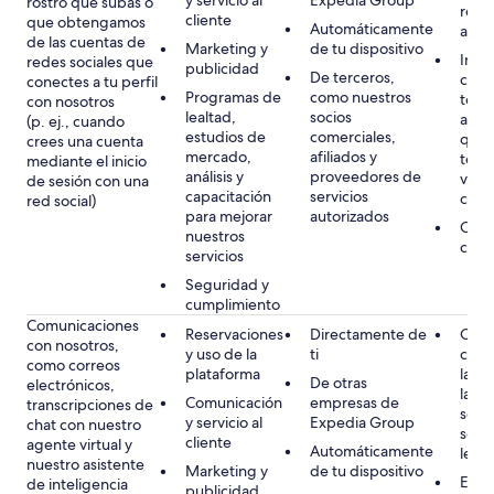
y servicio al
Expedia Group
rostro que subas o
rese
cliente
que obtengamos
Automáticamente
anun
de las cuentas de
Marketing y
de tu dispositivo
Inter
redes sociales que
publicidad
De terceros,
como
conectes a tu perfil
Programas de
como nuestros
tene
con nosotros
lealtad,
socios
asoci
(p. ej., cuando
estudios de
comerciales,
que s
crees una cuenta
mercado,
afiliados y
terc
mediante el inicio
análisis y
proveedores de
ver,
de sesión con una
capacitación
servicios
corr
red social)
para mejorar
autorizados
Cons
nuestros
cuand
servicios
Seguridad y
cumplimiento
Comunicaciones
Reservaciones
Directamente de
Obli
con nosotros,
y uso de la
ti
como
como correos
plataforma
las s
De otras
electrónicos,
las f
Comunicación
empresas de
transcripciones de
segu
y servicio al
Expedia Group
chat con nuestro
se p
cliente
agente virtual y
Automáticamente
lega
nuestro asistente
Marketing y
de tu dispositivo
Ejec
de inteligencia
publicidad