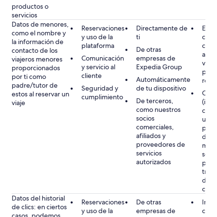
productos o
servicios
Datos de menores,
Reservaciones
Directamente de
Ejec
como el nombre y
y uso de la
ti
cont
la información de
plataforma
conti
De otras
contacto de los
acom
Comunicación
empresas de
viajeros menores
viaje
y servicio al
Expedia Group
proporcionados
para 
cliente
por ti como
Automáticamente
rese
padre/tutor de
Seguridad y
de tu dispositivo
Cons
estos al reservar un
cumplimiento
De terceros,
(incl
viaje
como nuestros
cons
socios
un p
comerciales,
para 
afiliados y
dato
proveedores de
meno
servicios
solic
autorizados
plat
travé
de a
clien
Datos del historial
Reservaciones
De otras
Inter
de clics: en ciertos
y uso de la
empresas de
como
casos, podemos