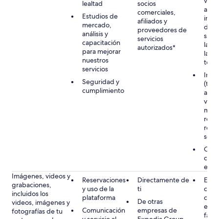
virtu
lealtad
socios
aplic
comerciales,
Estudios de
inclu
afiliados y
mercado,
dete
proveedores de
análisis y
sanci
servicios
capacitación
lava
autorizados*
para mejorar
la lu
nuestros
terr
servicios
Inter
Seguridad y
(tuyo
cumplimiento
acom
viaje
most
relev
regió
sele
Cons
cuand
en l
Imágenes, videos y
Reservaciones
Directamente de
Ejec
grabaciones,
y uso de la
ti
cont
incluidos los
plataforma
cont
De otras
videos, imágenes y
ejem
Comunicación
empresas de
fotografías de tu
facil