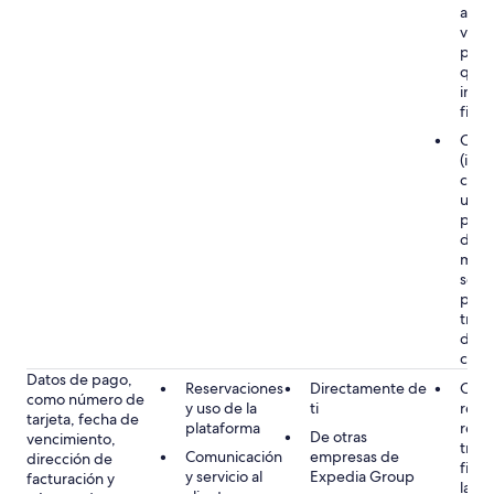
acom
viaje
para
quej
inqu
fine
Cons
(incl
cons
un p
para 
dato
meno
solic
plat
travé
de a
clien
Datos de pago,
Reservaciones
Directamente de
Obli
como número de
y uso de la
ti
rela
tarjeta, fecha de
plataforma
rese
De otras
vencimiento,
tran
Comunicación
empresas de
dirección de
fina
y servicio al
Expedia Group
facturación y
la ob