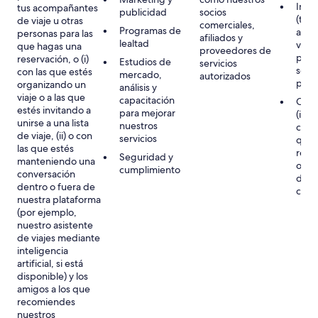
Inter
tus acompañantes
publicidad
socios
(tuyo
de viaje u otras
comerciales,
Programas de
acom
personas para las
afiliados y
lealtad
viaje
que hagas una
proveedores de
pres
reservación, o (i)
Estudios de
servicios
servi
con las que estés
mercado,
autorizados
pers
organizando un
análisis y
viaje o a las que
capacitación
Cons
estés invitando a
para mejorar
(incl
unirse a una lista
nuestros
cons
de viaje, (ii) o con
servicios
que 
las que estés
reci
Seguridad y
manteniendo una
o ac
cumplimiento
conversación
de v
dentro o fuera de
corr
nuestra plataforma
(por ejemplo,
nuestro asistente
de viajes mediante
inteligencia
artificial, si está
disponible) y los
amigos a los que
recomiendes
nuestros