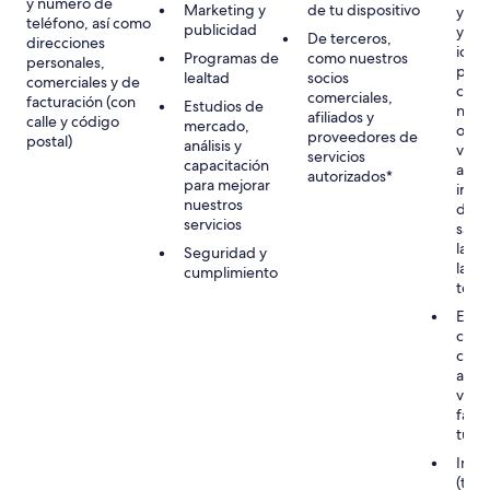
y número de
Marketing y
de tu dispositivo
y lib
teléfono, así como
publicidad
y est
De terceros,
direcciones
iden
Programas de
como nuestros
personales,
pers
lealtad
socios
comerciales y de
cump
comerciales,
facturación (con
Estudios de
nues
afiliados y
calle y código
mercado,
obli
proveedores de
postal)
análisis y
virtu
servicios
capacitación
aplic
autorizados*
para mejorar
inclu
nuestros
dete
servicios
sanci
lava
Seguridad y
la lu
cumplimiento
terr
Ejec
cont
conti
acom
viaje
facil
tus 
Inter
(tuyo