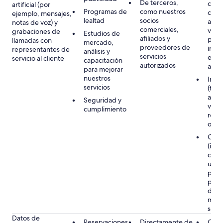
De terceros,
cont
artificial (por
Programas de
como nuestros
conti
ejemplo, mensajes,
lealtad
socios
acom
notas de voz) y
comerciales,
viaje
grabaciones de
Estudios de
afiliados y
para 
llamadas con
mercado,
proveedores de
inte
representantes de
análisis y
servicios
el se
servicio al cliente
capacitación
autorizados
atenc
para mejorar
nuestros
Inter
servicios
(tuyo
acom
Seguridad y
viaje
cumplimiento
resp
o in
Cons
(incl
cons
un
padr
para 
dato
meno
solic
Datos de
Reservaciones
Directamente de
Obli