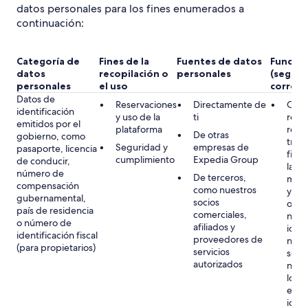
datos personales para los fines enumerados a
continuación:
Categoría de
Fines de la
Fuentes de datos
Fundam
datos
recopilación o
personales
(según
personales
el uso
corres
Datos de
Reservaciones
Directamente de
Obli
identificación
y uso de la
ti
rela
emitidos por el
plataforma
rese
De otras
gobierno, como
tran
Seguridad y
empresas de
pasaporte, licencia
fina
cumplimiento
Expedia Group
de conducir,
la ob
número de
De terceros,
mant
compensación
como nuestros
y lib
gubernamental,
socios
o rec
país de residencia
comerciales,
núme
o número de
afiliados y
ident
identificación fiscal
proveedores de
naci
(para propietarios)
servicios
sea 
autorizados
neces
lo re
estab
iden