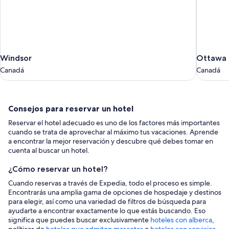
Windsor
Ottawa
Windsor
Ottawa
Canadá
Canadá
Canadá
Canadá
Consejos
Consejos para reservar un hotel
para
Reservar el hotel adecuado es uno de los factores más importantes
reservar
cuando se trata de aprovechar al máximo tus vacaciones. Aprende
un
a encontrar la mejor reservación y descubre qué debes tomar en
cuenta al buscar un hotel.
hotel
¿Cómo reservar un hotel?
Cuando reservas a través de Expedia, todo el proceso es simple.
Encontrarás una amplia gama de opciones de hospedaje y destinos
para elegir, así como una variedad de filtros de búsqueda para
ayudarte a encontrar exactamente lo que estás buscando. Eso
significa que puedes buscar exclusivamente
hoteles con alberca
,
políticas de
hoteles que admiten mascotas
o
hoteles con servicios