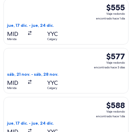
Seleccionar vuelo de WestJet, con salida el jue, 17 dic. desd
$555
$555
Viaje
Viaje redondo
redondo,
encontrado hace 1 día
encontrado
jue, 17 dic. - jue, 24 dic.
hace
MID
YYC
1
Mérida
Calgary
día
Seleccionar vuelo de Air Canada, con salida el sáb, 21 nov. 
$577
$577
Viaje
Viaje redondo
redondo,
encontrado hace 3 días
encontrado
sáb, 21 nov. - sáb, 28 nov.
hace
MID
YYC
3
Mérida
Calgary
días
Seleccionar vuelo de WestJet, con salida el jue, 17 dic. desd
$588
$588
Viaje
Viaje redondo
redondo,
encontrado hace 1 día
encontrado
jue, 17 dic. - jue, 24 dic.
hace
MID
YYC