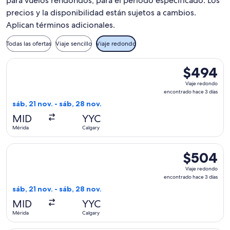
para vuelos rendondos, para el periodo especificado. Los
precios y la disponibilidad están sujetos a cambios.
Aplican términos adicionales.
Todas las ofertas
Viaje sencillo
Viaje redondo
Seleccionar vuelo de Air Canada, con salida el sáb, 21 nov. 
$494
$494
Viaje
Viaje redondo
redondo,
encontrado hace 3 días
encontrado
sáb, 21 nov. - sáb, 28 nov.
hace
MID
YYC
3
Mérida
Calgary
días
Seleccionar vuelo de Air Canada, con salida el sáb, 21 nov. 
$504
$504
Viaje
Viaje redondo
redondo,
encontrado hace 3 días
encontrado
sáb, 21 nov. - sáb, 28 nov.
hace
MID
YYC
3
Mérida
Calgary
días