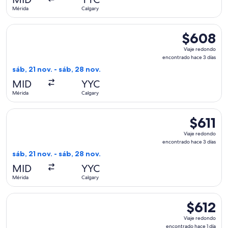
1
Mérida
Calgary
día
Seleccionar vuelo de United, con salida el sáb, 21 nov. desd
$608
$608
Viaje
Viaje redondo
redondo,
encontrado hace 3 días
encontrado
sáb, 21 nov. - sáb, 28 nov.
hace
MID
YYC
3
Mérida
Calgary
días
Seleccionar vuelo de American Airlines, con salida el sáb, 21
$611
$611
Viaje
Viaje redondo
redondo,
encontrado hace 3 días
encontrad
sáb, 21 nov. - sáb, 28 nov.
hace
MID
YYC
3
Mérida
Calgary
días
Seleccionar vuelo de WestJet, con salida el jue, 17 dic. desd
$612
$612
Viaje
Viaje redondo
redondo,
encontrado hace 1 día