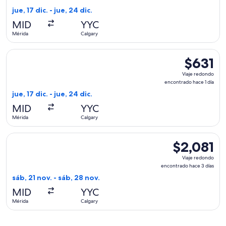
encontrad
jue, 17 dic. - jue, 24 dic.
hace
MID
YYC
1
Mérida
Calgary
día
Seleccionar vuelo de WestJet, con salida el jue, 17 dic. desd
$631
$631
Viaje
Viaje redondo
redondo,
encontrado hace 1 día
encontrad
jue, 17 dic. - jue, 24 dic.
hace
MID
YYC
1
Mérida
Calgary
día
Seleccionar vuelo de Delta, con salida el sáb, 21 nov. desde 
$2,081
$2,081
Viaje
Viaje redondo
redondo,
encontrado hace 3 días
encontrado
sáb, 21 nov. - sáb, 28 nov.
hace
MID
YYC
3
Mérida
Calgary
días