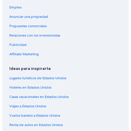
Moteles en Calgary
Empleo
Residencias en Calgary
Anunciar una propiedad
Hoteles en Balzac
Propuestas comerciales
Hoteles en Sage Hill
Relaciones con los inversionistas
Hoteles en Banff Trail
Publicidad
Casas de ciudad en Northeast Calgary
Affiliate Marketing
Hoteles con concierge en Northeast Calgary
Ideas para inspirarte
Hoteles con spa en Northeast Calgary
Hoteles de ski en Northeast Calgary
Lugares turísticos de Estados Unidos
Hoteles baratos en Northeast Calgary
Hoteles en Estados Unidos
Hoteles en Bridgeland
Casas vacacionales en Estados Unidos
Hoteles en Capitol Hill
Viajes a Estados Unidos
Apartamentos en Estación de tren ligero Bridgeland/ Memorial
Vuelos baratos a Estados Unidos
Hoteles en Northwest Calgary
Renta de autos en Estados Unidos