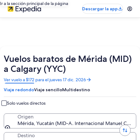
Ir a la sección principal de la página
Descargar la app
Vuelos baratos de Mérida (MID)
a Calgary (YYC)
Se
Ver vuelo a $172 para el jueves 17 dic. 2026
abrirá
Viaje redondo
Viaje sencillo
Multidestino
en
una
nueva
Solo vuelos directos
ventana
Origen
Mérida, Yucatán (MID-A. Internacional Manuel Cresce
Destino