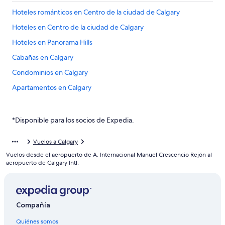
Hoteles románticos en Centro de la ciudad de Calgary
Hoteles en Centro de la ciudad de Calgary
Hoteles en Panorama Hills
Cabañas en Calgary
Condominios en Calgary
Apartamentos en Calgary
Apart-Hoteles en Calgary
Hoteles con spa en Calgary
*Disponible para los socios de Expedia.
Hoteles de lujo en Calgary
Vuelos a Calgary
Hoteles baratos en Calgary
Vuelos desde el aeropuerto de A. Internacional Manuel Crescencio Rejón al
Hoteles con desayuno incluido en Calgary
aeropuerto de Calgary Intl.
Hoteles con parque acuático en Calgary
Hoteles con traslado del/al aeropuerto en Calgary
Compañía
Hoteles que aceptan mascotas en Calgary
Quiénes somos
Hoteles en Calgary