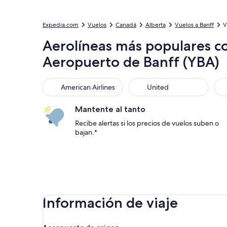
Expedia.com
Vuelos
Canadá
Alberta
Vuelos a Banff
V
Aerolíneas más populares co
Aeropuerto de Banff (YBA)
American Airlines
United
Sou
American Airlines
United
Mantente al tanto
Recibe alertas si los precios de vuelos suben o
bajan.*
Información de viaje