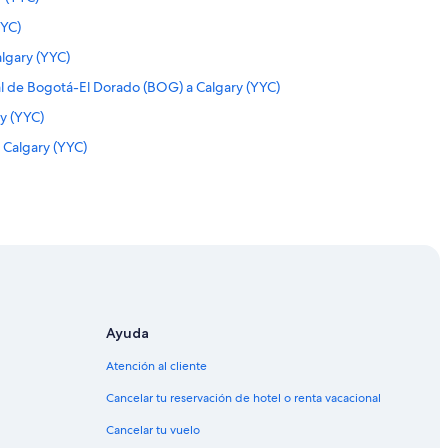
YYC)
lgary (YYC)
l de Bogotá-El Dorado (BOG) a Calgary (YYC)
y (YYC)
 Calgary (YYC)
 Rafael Núñez (CTG) a Calgary (YYC)
(YYC)
YYC)
 (YYC)
YC)
ary (YYC)
Ayuda
y (YYC)
Atención al cliente
y (YYC)
Cancelar tu reservación de hotel o renta vacacional
(YYC)
Cancelar tu vuelo
y (YYC)