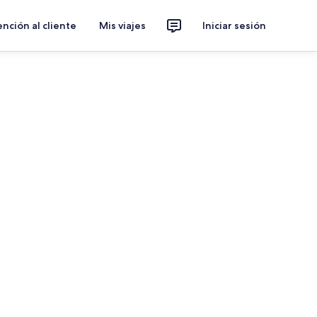
nción al cliente
Mis viajes
Iniciar sesión