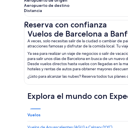
Aeropuerto de origen
Aeropuerto de destino
Distancia
Reserva con confianza
Vuelos de Barcelona a Banff
Vuelos de Barcelona a Banf
A veces, solo necesitas salir de la ciudad o cambiar de p
atracciones famosas y disfrutar de la comida local. Tu via
Ya sea para realizar un viaje de negocios o salir de vacac
para salir unos días de Barcelona en busca de un nuevo d
Desde vuelos directos hasta vuelos con llegadas en la ma
hoteles y rentas de autos para obtener mayores descuen
¿Listo para alcanzar las nubes? Reserva todos tus planes 
Explora el mundo con Expe
Vuelos
Vuelos de Aguascalientes (AGU) a Calgary (YYC)