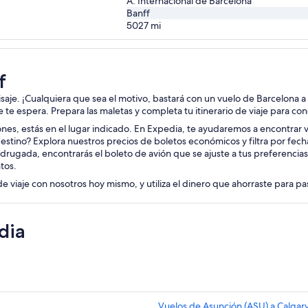
A. Internacional de Barcelona
Banff
5027
mi
f
aisaje. ¡Cualquiera que sea el motivo, bastará con un vuelo de Barcelona a
je te espera. Prepara las maletas y completa tu itinerario de viaje para co
iones, estás en el lugar indicado. En Expedia, te ayudaremos a encontrar v
estino? Explora nuestros precios de boletos económicos y filtra por fec
drugada, encontrarás el boleto de avión que se ajuste a tus preferencia
tos.
de viaje con nosotros hoy mismo, y utiliza el dinero que ahorraste para p
dia
Vuelos de Asunción (ASU) a Calgar