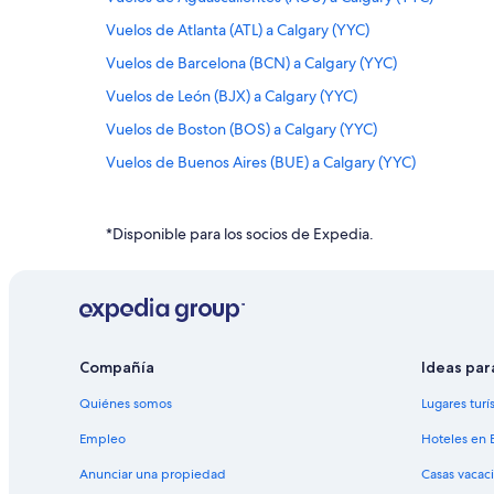
Vuelos de Atlanta (ATL) a Calgary (YYC)
Vuelos de Barcelona (BCN) a Calgary (YYC)
Vuelos de León (BJX) a Calgary (YYC)
Vuelos de Boston (BOS) a Calgary (YYC)
Vuelos de Buenos Aires (BUE) a Calgary (YYC)
Vuelos de Columbus (CMH) a Calgary (YYC)
Vuelos de Cúcuta (CUC) a Calgary (YYC)
*Disponible para los socios de Expedia.
Vuelos de Chihuahua (CUU) a Calgary (YYC)
Vuelos de El Paso (ELP) a Calgary (YYC)
Vuelos de Buenos Aires (EZE) a Calgary (YYC)
Vuelos de Fort Lauderdale (FLL) a Calgary (YYC)
Compañía
Ideas par
Vuelos de Ciudad de Guatemala (GUA) a Calgary (YYC)
Quiénes somos
Lugares turí
Vuelos de Hermosillo (HMO) a Calgary (YYC)
Empleo
Hoteles en 
Vuelos de Cataratas del Niágara (IAG) a Calgary (YYC)
Anunciar una propiedad
Casas vacac
Vuelos de Nueva York (JFK) a Calgary (YYC)