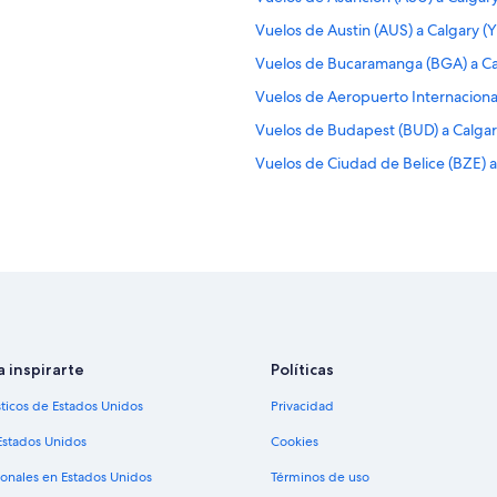
Vuelos de Austin (AUS) a Calgary (
Vuelos de Bucaramanga (BGA) a Ca
Vuelos de Aeropuerto Internaciona
Vuelos de Budapest (BUD) a Calgar
Vuelos de Ciudad de Belice (BZE) a
Vuelos de Aeropuerto Internacional
Vuelos de Cancún (CUN) a Calgary 
Vuelos de Dallas (DFW) a Calgary (
Vuelos de Newark (EWR) a Calgary
Vuelos de Roma (FCO) a Calgary (Y
Vuelos de Guadalajara (GDL) a Calg
a inspirarte
Políticas
Vuelos de Guayaquil (GYE) a Calgar
sticos de Estados Unidos
Privacidad
Vuelos de Huatulco (HUX) a Calgar
Estados Unidos
Cookies
Vuelos de Houston (IAH) a Calgary 
ionales en Estados Unidos
Términos de uso
Vuelos de Las Vegas (LAS) a Calgar