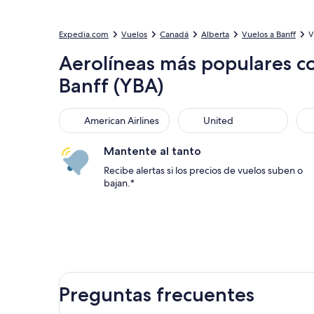
Expedia.com
Vuelos
Canadá
Alberta
Vuelos a Banff
V
Aerolíneas más populares co
Banff (YBA)
American Airlines
United
Sou
American Airlines
United
Mantente al tanto
Recibe alertas si los precios de vuelos suben o
bajan.*
Preguntas frecuentes