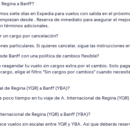
 Regina a Banff?
ltimos siete días en Expedia para vuelos con salida en el próx
 empiezan desde . Reserva de inmediato para asegurar el mejor 
an términos adicionales.
r un cargo por cancelación?
nes particulares. Si quieres cancelar, sigue las instrucciones 
de Banff con una política de cambios flexible?
 reagendar tu vuelo sin cargos extra por el cambio. Solo pagas 
cargo, elige el filtro "Sin cargos por cambios" cuando necesit
nal de Regina (YQR) a Banff (YBA)?
s poco tiempo en tu viaje de A. Internacional de Regina (YQR)
nternacional de Regina (YQR) a Banff (YBA)?
ce vuelos sin escalas entre YQR y YBA. Así que deberás reserv