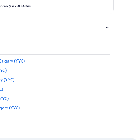
aseos y aventuras.
Calgary (YYC)
YYC)
ry (YYC)
C)
(YYC)
gary (YYC)
 Rafael Núñez (CTG) a Calgary (YYC)
(YYC)
YYC)