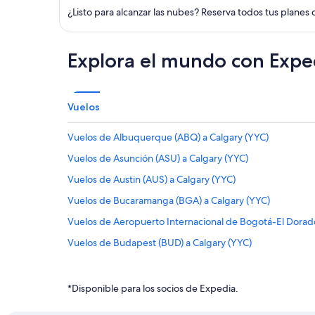
¿Listo para alcanzar las nubes? Reserva todos tus planes 
Explora el mundo con Expe
Vuelos
Vuelos de Albuquerque (ABQ) a Calgary (YYC)
Vuelos de Asunción (ASU) a Calgary (YYC)
Vuelos de Austin (AUS) a Calgary (YYC)
Vuelos de Bucaramanga (BGA) a Calgary (YYC)
Vuelos de Aeropuerto Internacional de Bogotá-El Dorad
Vuelos de Budapest (BUD) a Calgary (YYC)
Vuelos de Ciudad de Belice (BZE) a Calgary (YYC)
Vuelos de Cúcuta (CUC) a Calgary (YYC)
*Disponible para los socios de Expedia.
Vuelos de Chihuahua (CUU) a Calgary (YYC)