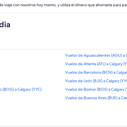
de viaje con nosotros hoy mismo, y utiliza el dinero que ahorraste para p
dia
Vuelos de Aguascalientes (AGU) a 
Vuelos de Atlanta (ATL) a Calgary (
Vuelos de Barcelona (BCN) a Calga
Vuelos de León (BJX) a Calgary (YY
o (BOG) a Calgary (YYC)
Vuelos de Boston (BOS) a Calgary 
Vuelos de Buenos Aires (BUE) a Cal
Vuelos de Aeropuerto Internacional
Vuelos de Cancún (CUN) a Calgary 
Vuelos de Dallas (DFW) a Calgary (