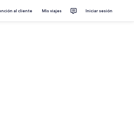
nción al cliente
Mis viajes
Iniciar sesión