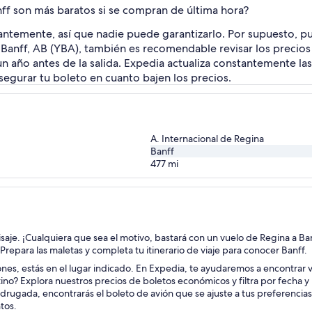
nff son más baratos si se compran de última hora?
tantemente, así que nadie puede garantizarlo. Por supuesto, p
y Banff, AB (YBA), también es recomendable revisar los precio
n año antes de la salida. Expedia actualiza constantemente las 
egurar tu boleto en cuanto bajen los precios.
A. Internacional de Regina
Banff
477
mi
aisaje. ¡Cualquiera que sea el motivo, bastará con un vuelo de Regina a Ba
 Prepara las maletas y completa tu itinerario de viaje para conocer Banff.
iones, estás en el lugar indicado. En Expedia, te ayudaremos a encontrar v
ino? Explora nuestros precios de boletos económicos y filtra por fecha 
drugada, encontrarás el boleto de avión que se ajuste a tus preferencia
tos.