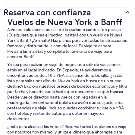
Reserva con confianza
Vuelos de Nueva York a Banff
Vuelos de Nueva York a Banff
A veces, solo necesitas salir de la ciudad o cambiar de paisaje.
¡Cualquiera que sea el motivo, bastará con un vuelo de Nueva
York a Banff! ¡Anímate! Haz planes para ver todas las atracciones
famosas y disfrutar de la comida local. Tu viaje te espera.
Prepara las maletas y completa tu itinerario de viaje para
conocer Banff.
Ya sea para realizar un viaje de negocios o salir de vacaciones,
estás en el lugar indicado. En Expedia, te ayudaremos a
encontrar vuelos de JFK a YBA al alcance de tu bolsillo. ¿Estás
listo para salir unos días de Nueva York en busca de un nuevo
destino? Explora nuestros precios de boletos económicos y filtra
por fecha y hora de vuelo hasta que encuentres lo que buscas.
Desde vuelos directos hasta vuelos con llegadas en la
madrugada, encontrarás el boleto de avión que se ajuste a tus
preferencias de viaje. Incluso puedes combinar tu vuelo a YBA
con hoteles y rentas de autos para obtener mayores
descuentos.
¿Listo para alcanzar las nubes? Reserva todos tus planes de viaje
con nosotros hoy mismo, y utiliza el dinero que ahorraste para