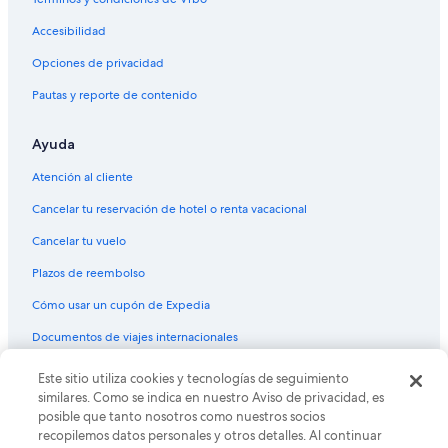
Vuelos de Orlando (MCO) a Calgary (YYC)
Accesibilidad
Vuelos de Aeropuerto Internacional José María Córdova (MDE) a
Calgary (YYC)
Opciones de privacidad
Vuelos de Ciudad de México (MEX) a Calgary (YYC)
Pautas y reporte de contenido
Vuelos de McAllen (MFE) a Calgary (YYC)
Ayuda
Vuelos de Miami (MIA) a Calgary (YYC)
Vuelos de Mérida (MID) a Calgary (YYC)
Atención al cliente
Vuelos de Monterrey (MTY) a Calgary (YYC)
Cancelar tu reservación de hotel o renta vacacional
Vuelos de Mazatlán (MZT) a Calgary (YYC)
Cancelar tu vuelo
Vuelos de Todos los aeropuertos de Nueva York (NYC) a Calgary
Plazos de reembolso
(YYC)
Cómo usar un cupón de Expedia
Vuelos de Chicago (ORD) a Calgary (YYC)
Documentos de viajes internacionales
Vuelos de Portland (PDX) a Calgary (YYC)
Vuelos de Aeropuerto Internacional Matecaña (PEI) a Calgary
Este sitio utiliza cookies y tecnologías de seguimiento
© 2026 Expedia, Inc., una empresa de Expedia Group. Todos los
(YYC)
derechos reservados. Expedia y el logo de Expedia son marcas
similares. Como se indica en nuestro Aviso de privacidad, es
registradas o marcas comerciales de Expedia, Inc. CST# 2029030-50.
posible que tanto nosotros como nuestros socios
Vuelos de Phoenix (PHX) a Calgary (YYC)
recopilemos datos personales y otros detalles. Al continuar