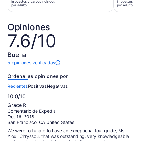
impuestos y cargos incluidos
impuestos y car
es
era
por adulto
por adulto
de
$88
$56.
y
por
el
Opiniones
adulto
actual
7.6/10
7.6
es
de
$55
10
por
Buena
adulto
5 opiniones verificadas
Hay
5
Ordena las opiniones por
opiniones
sobre
Recientes
Positivas
Negativas
esta
actividad.
10.0/10
Más
10.0
información
Grace R
de
sobre
Comentario de Expedia
10
nuestras
Oct 16, 2018
opiniones
San Francisco, CA United States
verificadas
We were fortunate to have an exceptional tour guide, Ms.
Yiouli Chryssou, that was outstanding, very knowledgeable