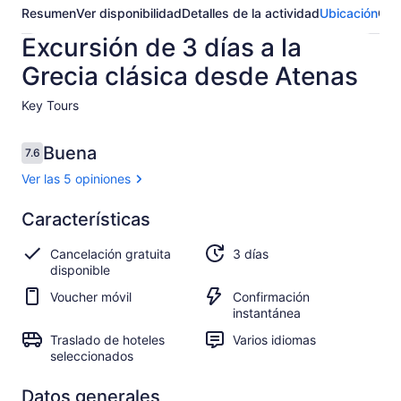
Resumen
Ver disponibilidad
Detalles de la actividad
Ubicación
Opi
Excursión de 3 días a la
Grecia clásica desde Atenas
Key Tours​
Opiniones
Buena
7.6
7.6 de 10,
Ver las 5 opiniones
Buena
Características
7.6
7.6 de 10
Ver 5
Cancelación gratuita
3 días
opiniones
disponible
Voucher móvil
Confirmación
instantánea
Traslado de hoteles
Varios idiomas
seleccionados
Datos generales