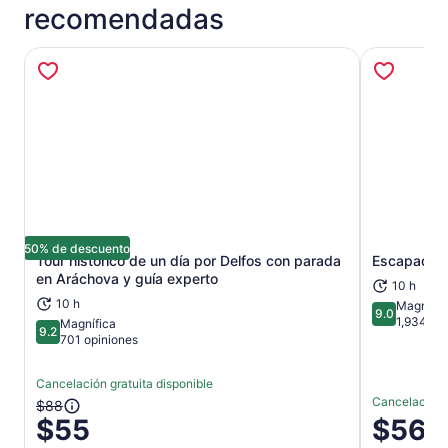
recomendadas
santuario del antiguo Oráculo de Delfos. Visite el Museo
de Delfos y vea una exposición de artefactos antiguos
antes de regresar a Atenas.
50% de descuento
Tour histórico de un día por Delfos con parada
Escapada d
Se abrirá en una nueva pestaña
en Aráchova y guía experto
10 h
10 h
Magnífic
9.0
9.0 de 10
1,934 op
Magnífica
9.2
9.2 de 10
701 opiniones
Cancelación gratuita disponible
Cancelación g
El
$88
$55
El
$56
precio
precio
anterior