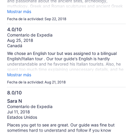
and passionate about the ancient sites, archeology,
mythology, Greek and Roman sculptures and ancient Greek
life. Her passion and enthusiasm made the trip absolutely
Mostrar más
memorable!
Fecha de la actividad: Sep 22, 2018
4.0/10
4.0
Comentario de Expedia
Aug 25, 2018
de
Canadá
10
We chose an English tour but was assigned to a bilingual
English/Italian tour . Our tour guide's English is hardly
understandable and he favored his Italian tourists. Also, he
spent too much time explaining unnecessary details, and he
had to do it in 2 different languages, so it took a long time to
Mostrar más
move from one spot to another. I lost patience in listening to
Fecha de la actividad: Aug 21, 2018
him so I went ahead to tour on my own. There were other
English tours so I followed them in each sightseeing spot!
8.0/10
8.0
Sara N
de
Comentario de Expedia
10
Jul 11, 2018
Estados Unidos
Places you get to see are great. Our guide was fine but
sometimes hard to understand and follow if you know