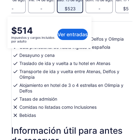
-
-
$523
-
$523
Qué incluye o no
El
$514
Ver entradas
precio
impuestos y cargos incluidos
Visita guiada a Epidauro, Micenas, Delfos y Olimpia
es
por adulto
de
Guía profesional de habla inglesa o española
$514.
Desayuno y cena
por
Traslado de ida y vuelta a tu hotel en Atenas
adulto
Transporte de ida y vuelta entre Atenas, Delfos y
Olimpia
Alojamiento en hotel de 3 o 4 estrellas en Olimpia y
Delfos
Tasas de admisión
Comidas no listadas como Inclusiones
Bebidas
Información útil para antes