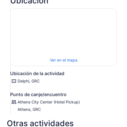
Ubicación
historia y la cultura comienza con una parada en el Canal
de Corinto antes de dirigirse a Epidauro. Este pequeño
pueblo alberga un teatro antiguo, declarado Patrimonio
de la Humanidad por la UNESCO, que es famoso por su
excelente acústica y es uno de los edificios mejor
conservados de la Grecia clásica. Dirígete a las llanuras
de Argos, donde harás una parada en Nauplia de camino
a Micenas. Explore Micenas, un importante centro militar
de la antigua Grecia, antes de partir hacia Olimpia para
cenar en su hotel.
Ver en el mapa
Día 2: Olimpia - Delfos
Comience el día con una visita al
sitio arqueológico de la antigua Olimpia, donde podrá ver
los templos de Zeus y Hera, el altar de la llama olímpica,
Ubicación de la actividad
el estadio y el Museo Arqueológico. Al salir de Olimpia,
Delphi, GRC
emprenda un recorrido panorámico por el campo y visite
Arachova, un pueblo ubicado en las colinas a las afueras
Punto de canje/encuentro
de Delfos. Tómate un tiempo para explorar antes de
continuar.
Athens City Center (Hotel Pickup)
Día 3: Delfos - Atenas
Explore Delfos, declarada
Athens, GRC
Patrimonio de la Humanidad por la UNESCO, y descubra
los restos de este sitio histórico, que incluye un
Otras actividades
impresionante teatro, el famoso Templo de Apolo y el