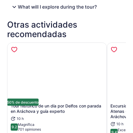
What will I explore during the tour?
Otras actividades
recomendadas
50% de descuento
Tour histórico de un día por Delfos con parada
Excursión 
Se abrirá en una nueva pestaña
en Aráchova y guía experto
Atenas con
Aráchova
10 h
10 h
Magnífica
9.2
9.2 de 10
701 opiniones
Excepcio
9.4