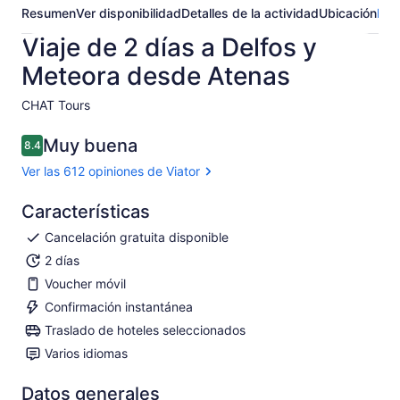
Resumen
Ver disponibilidad
Detalles de la actividad
Ubicación
Pre
Viaje de 2 días a Delfos y
Meteora desde Atenas
CHAT Tours​
Muy buena
8.4
8.4 de 10
Ver las 612 opiniones de Viator
Características
Cancelación gratuita disponible
2 días
Voucher móvil
Confirmación instantánea
Traslado de hoteles seleccionados
Varios idiomas
Datos generales