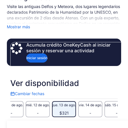
Visite las antiguas Delfos y Meteora, dos lugares legendarios
declarados Patrimonio de la Humanidad por la UNESCO, en
una excursión de 2 días desde Atenas. Con un guía experto,
explore el yacimiento arqueológico en Delfos en un recorrido
Mostrar más
a pie y aprenda cosas sobre la Antigua Grecia mientras
contempla el Santuario de Apolo y mucho más. Viaje a través
de las pintorescas poblaciones de las llanuras de Thessalian
Acumula crédito OneKeyCash al iniciar
y alójese por la noche en un hotel de 3 o 4 estrellas en
sesión y reservar una actividad
Kalambaka, la puerta de entrada a Meteora. Al día siguiente,
explore dos de los encantadores monasterios anclados en
Iniciar sesión
los acantilados de Meteora antes de realizar el viaje de
regreso a Atenas.
Ver disponibilidad
Cambiar fechas
Cambiar
fechas
mar. 11 de ago.
mié. 12 de ago.
jue. 13 de ago.
vie. 14 de ago.
sáb. 15 de ago
-
-
$321
-
-