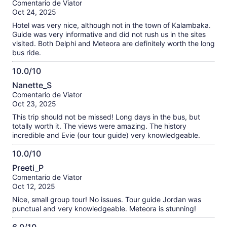
Comentario de Viator
10
Oct 24, 2025
Hotel was very nice, although not in the town of Kalambaka.
Guide was very informative and did not rush us in the sites
visited. Both Delphi and Meteora are definitely worth the long
bus ride.
10.0/10
10.0
Nanette_S
de
Comentario de Viator
10
Oct 23, 2025
This trip should not be missed! Long days in the bus, but
totally worth it. The views were amazing. The history
incredible and Evie (our tour guide) very knowledgeable.
10.0/10
10.0
Preeti_P
de
Comentario de Viator
10
Oct 12, 2025
Nice, small group tour! No issues. Tour guide Jordan was
punctual and very knowledgeable. Meteora is stunning!