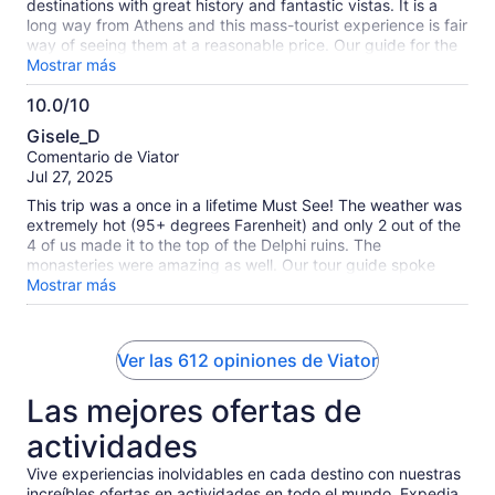
destinations with great history and fantastic vistas. It is a
long way from Athens and this mass-tourist experience is fair
way of seeing them at a reasonable price. Our guide for the
Meteora was great.
Mostrar más
10.0/10
10.0
Gisele_D
de
Comentario de Viator
10
Jul 27, 2025
This trip was a once in a lifetime Must See! The weather was
extremely hot (95+ degrees Farenheit) and only 2 out of the
4 of us made it to the top of the Delphi ruins. The
monasteries were amazing as well. Our tour guide spoke
French/English fluently and was very knowledgeable and
Mostrar más
informative of the history. The hotel (3 star) was exceptional
-- accommodations, food, staff, etc. The only suggestion I
have would be to tell participants to pack swimming apparel
Ver las 612 opiniones de Viator
as there was a pool at the hotel and we did not plan for this.
Given the extreme temperatures, it would have been nice to
Las mejores ofertas de
take a swim in the evening.
actividades
Vive experiencias inolvidables en cada destino con nuestras
increíbles ofertas en actividades en todo el mundo. Expedia