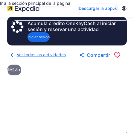
Ir a la sección principal de la página
Descargar la app
Acumula crédito OneKeyCash al iniciar
sesión y reservar una actividad
Iniciar sesión
Ver todas las actividades
Compartir
Regresar
a
14+
la
página
de
resultados
de
actividades