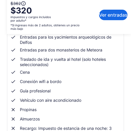
El
$362
Qué incluye o no
$320
precio
anterior
Ver entradas
impuestos y cargos incluidos
Desayuno
era
por adulto*
*Si ingresas más de 2 adultos, obtienes un precio
$362
Una noche de alojamiento
más bajo
y
Entradas para los yacimientos arqueológicos de
el
Delfos
actual
es
Entradas para dos monasterios de Meteora
$320
Traslado de ida y vuelta al hotel (solo hoteles
por
seleccionados)
adulto*
Cena
*Si
ingresas
Conexión wifi a bordo
más
de
Guía profesional
2 adultos,
Vehículo con aire acondicionado
obtienes
un
Propinas
precio
Almuerzos
más
bajo
Recargo: Impuesto de estancia de una noche: 3