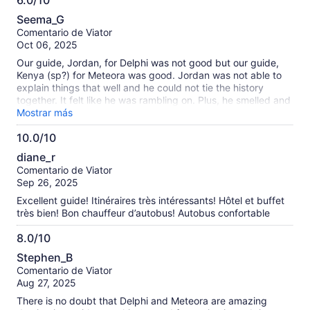
6.0/10
6.0
Seema_G
de
Comentario de Viator
10
Oct 06, 2025
Our guide, Jordan, for Delphi was not good but our guide,
Kenya (sp?) for Meteora was good. Jordan was not able to
explain things that well and he could not tie the history
together. It felt like he was rambling on. Plus, he smelled and
also did not explain how lunch would work for those of us
Mostrar más
continuing on to Meteora. We ended up buying lunch at
10.0/10
Delphi but had we known lunch would be at the next stop,
10.0
we could have gone to the museum. For Meteora, the hotel
diane_r
was fine but it would have been nicer to stay somewhere
de
Comentario de Viator
closer to the villages. Our hotel felt like it was in the middle of
10
Sep 26, 2025
nowhere with nothing close by or in walking distance. While
not a part of this tour, it would have been nice to have gotten
Excellent guide! Itinéraires très intéressants! Hôtel et buffet
to see the sunset at Meteora.
très bien! Bon chauffeur d’autobus! Autobus confortable
8.0/10
8.0
Stephen_B
de
Comentario de Viator
10
Aug 27, 2025
There is no doubt that Delphi and Meteora are amazing