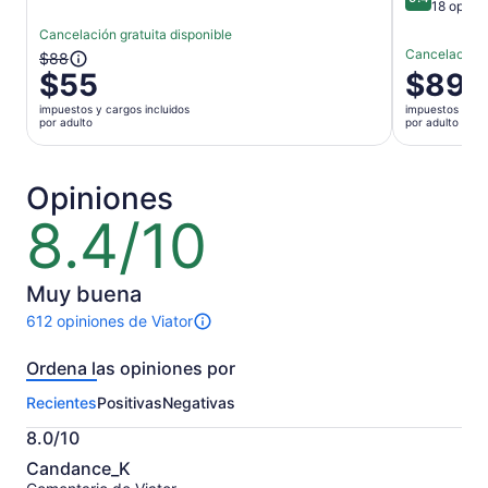
9.4 de 10
18 opini
Cancelación gratuita disponible
Cancelación g
El
$88
$55
El
$89
precio
precio
anterior
impuestos y cargos incluidos
impuestos y car
es
era
por adulto
por adulto
de
$88
$89.
y
por
el
Opiniones
adulto
actual
8.4/10
8.4
es
de
$55
10
por
Muy buena
adulto
612 opiniones de Viator
Hay
612
Ordena las opiniones por
opiniones
sobre
Recientes
Positivas
Negativas
esta
actividad.
8.0/10
Más
8.0
información
Candance_K
de
sobre