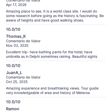
Comentario de Viator
10
nuestras
Apr 17, 2026
opiniones
Amazing place to see. It is a world class site. I would do
verificadas
some research before going as the history is fascinating. Be
aware of heights and have good walking shoes.
10.0/10
10.0
Thomas_K
de
Comentario de Viator
10
Nov 02, 2025
Excellent trip- have bathing pants for the hotel; have
umbrella as in Delphi sometimes raining. Beautiful sights
10.0/10
10.0
JuanA_L
de
Comentario de Viator
10
Oct 25, 2025
Amazing experience and breathtaking views. Tour guide
very knowledgeable of area and history of Meteroa
10.0/10
10.0
Ramon
de