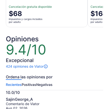
Cancelación gratuita disponible
Cancelación g
El
$68
El
$164
precio
precio
impuestos y cargos incluidos
impuestos y car
es
es
por adulto
por adulto
de
de
$68.
$164.
por
por
Opiniones
adulto
adulto
9.4/10
9.4
de
10
Excepcional
424 opiniones de Viator
Hay
424
Ordena las opiniones por
opiniones
sobre
Recientes
Positivas
Negativas
esta
actividad.
10.0/10
Más
10.0
información
SajinGeorge_A
de
sobre
Comentario de Viator
10
nuestras
Aug 02, 2026