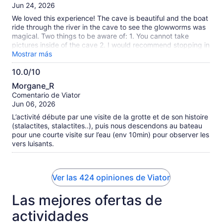
10
Jun 24, 2026
We loved this experience! The cave is beautiful and the boat
ride through the river in the cave to see the glowworms was
magical. Two things to be aware of: 1. You cannot take
pictures inside of the cave 2. I would recommend stopping in
town to eat as we did not find the food at the restaurant to
Mostrar más
be our favorite.
10.0/10
10.0
Morgane_R
de
Comentario de Viator
10
Jun 06, 2026
L’activité débute par une visite de la grotte et de son histoire
(stalactites, stalactites..), puis nous descendons au bateau
pour une courte visite sur l’eau (env 10min) pour observer les
vers luisants.
Ver las 424 opiniones de Viator
Las mejores ofertas de
actividades