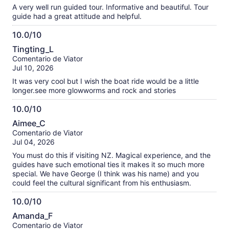
A very well run guided tour. Informative and beautiful. Tour
guide had a great attitude and helpful.
10.0/10
10.0
Tingting_L
de
Comentario de Viator
10
Jul 10, 2026
It was very cool but I wish the boat ride would be a little
longer.see more glowworms and rock and stories
10.0/10
10.0
Aimee_C
de
Comentario de Viator
10
Jul 04, 2026
You must do this if visiting NZ. Magical experience, and the
guides have such emotional ties it makes it so much more
special. We have George (I think was his name) and you
could feel the cultural significant from his enthusiasm.
10.0/10
10.0
Amanda_F
de
Comentario de Viator