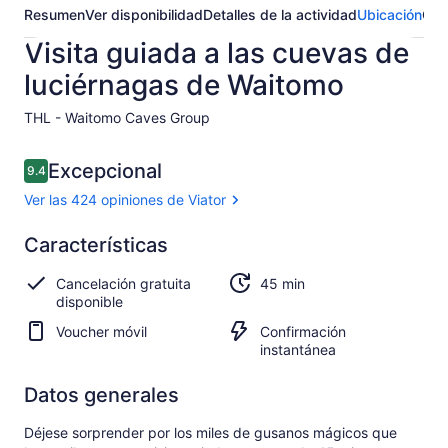
Resumen
Ver disponibilidad
Detalles de la actividad
Ubicación
Opi
Visita guiada a las cuevas de
luciérnagas de Waitomo
THL - Waitomo Caves Group​
Opiniones
Excepcional
9.4
9.4 de 10,
Ver las 424 opiniones de Viator
Excepcional
Características
9.4
9.4 de 10
Ver las
Cancelación gratuita
45 min
424
disponible
opiniones
de Viator
Voucher móvil
Confirmación
instantánea
Datos generales
Déjese sorprender por los miles de gusanos mágicos que