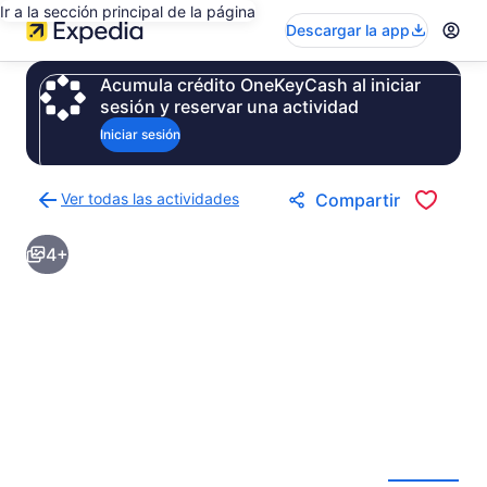
Ir a la sección principal de la página
Descargar la app
Acumula crédito OneKeyCash al iniciar
sesión y reservar una actividad
Iniciar sesión
Ver todas las actividades
Compartir
Regresar
a
4+
la
página
de
resultados
de
actividades