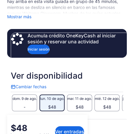
hay arriba en esta visita guiada en grupo de 45 minutos,
mientras se desliza en silencio en barco en las famosas
cuevas Waitomo Glowworm. Muchos de los guías actuales
Mostrar más
son descendientes del jefe maorí que exploró originalmente
la cueva y pueden compartir con ustedes la notable historia
de la zona. Guiada desde finales de la década de 1880, esta
Acumula crédito OneKeyCash al iniciar
es la atracción original e icónica de Nueva Zelanda.
sesión y reservar una actividad
Iniciar sesión
Ver disponibilidad
Cambiar fechas
Cambiar
fechas
dom. 9 de ago.
lun. 10 de ago.
mar. 11 de ago.
mié. 12 de ago.
jue. 13
-
$48
$48
$48
$
Qué incluye o no
El
$48
Ver entradas
precio