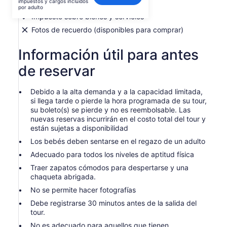
impuestos y cargos incluidos
Guía local
es
por adulto
de
Impuesto sobre bienes y servicios
$48.
Fotos de recuerdo (disponibles para comprar)
por
adulto
Información útil para antes
de reservar
Debido a la alta demanda y a la capacidad limitada,
si llega tarde o pierde la hora programada de su tour,
su boleto(s) se pierde y no es reembolsable. Las
nuevas reservas incurrirán en el costo total del tour y
están sujetas a disponibilidad
Los bebés deben sentarse en el regazo de un adulto
Adecuado para todos los niveles de aptitud física
Traer zapatos cómodos para despertarse y una
chaqueta abrigada.
No se permite hacer fotografías
Debe registrarse 30 minutos antes de la salida del
tour.
No es adecuado para aquellos que tienen