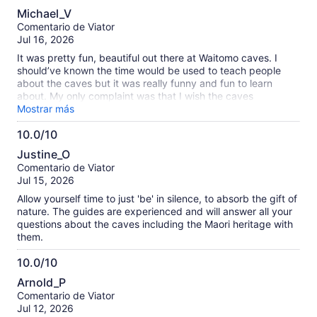
10.0
Michael_V
de
Comentario de Viator
10
Jul 16, 2026
It was pretty fun, beautiful out there at Waitomo caves. I
should’ve known the time would be used to teach people
about the caves but it was really funny and fun to learn
about. My only complaint was that I wish the caves
experience was longer but great for a family.
Mostrar más
10.0/10
10.0
Justine_O
de
Comentario de Viator
10
Jul 15, 2026
Allow yourself time to just 'be' in silence, to absorb the gift of
nature. The guides are experienced and will answer all your
questions about the caves including the Maori heritage with
them.
10.0/10
10.0
Arnold_P
de
Comentario de Viator
10
Jul 12, 2026