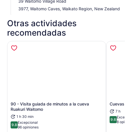
39 Waitomo Village Road
3977, Waitomo Caves, Waikato Region, New Zealand
Otras actividades
recomendadas
90 - Visita guiada de minutos a la cueva
Cuevas de
Se abrirá en una nueva pestaña
Ruakuri Waitomo
7 h
1 h 30 min
Excepcio
9.6
9.6 de 10
8 opinio
Excepcional
9.8
9.8 de 10
96 opiniones