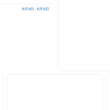
8月14日 - 8月16日
MCM酒店旅游博约内哥罗
阿