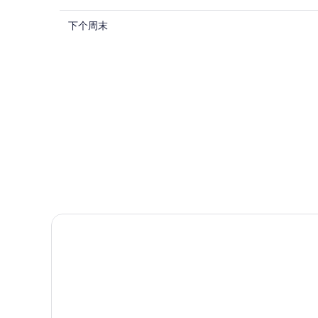
看
埠
查
新
下个周末
头
看
埠
广
新
头
场
埠
广
附
头
场
近
广
附
今
场
近
晚
附
明
的
近
晚
住
的
的
宿
下
住
价
周
宿
格，
末
价
入
BOJONEGORO东方酒店
住
格，
住
宿
入
日
价
住
期
格，
日
为
入
期
8
住
月
为