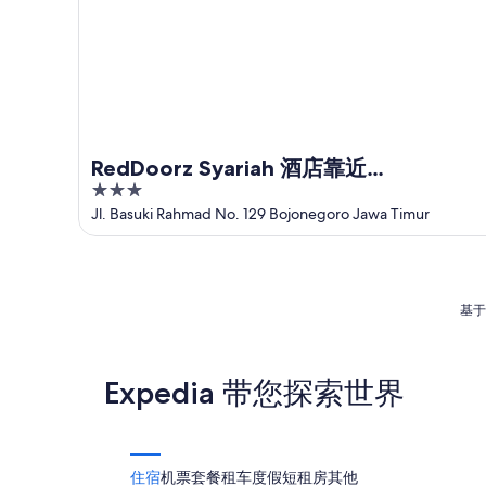
RedDoorz Syariah 酒店靠近
3
Bojonegoro 市中心
out
Jl. Basuki Rahmad No. 129 Bojonegoro Jawa Timur
of
5
基于
Expedia 带您探索世界
住宿
机票
套餐
租车
度假短租房
其他