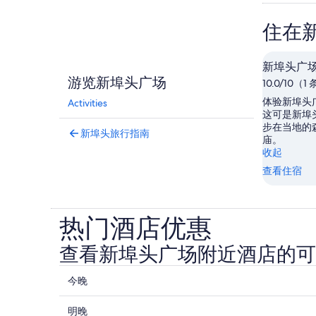
住在
新埠头广
游览新埠头广场
10.0/10（
体验新埠头
Activities
这可是新埠
步在当地的
新埠头旅行指南
庙。
收起
查看住宿
热门酒店优惠
查看新埠头广场附近酒店的可
查
今晚
看
查
新
明晚