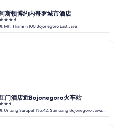
阿斯顿博约内哥罗城市酒店
3.5
out
Jl. Mh. Thamrin 100 Bojonegoro East Java
of
5
门酒店近Bojonegoro火车站
红门酒店近Bojonegoro火车站
2.5
out
Jl. Untung Suropati No.42, Sumbang Bojonegoro Jawa
Timur
of
5
iya Dua Putra Jaya II