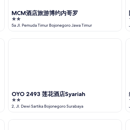
MCM酒店旅游博约内哥罗
2
out
5a Jl. Pemuda Timur Bojonegoro Jawa Timur
of
5
OYO 2493 莲花酒店Syariah
红
OYO 2493 莲花酒店Syariah
2
out
2, Jl. Dewi Sartika Bojonegoro Surabaya
of
5
德瓦尔纳酒店暨会议中心
Gr