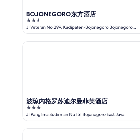
日
8
8
日
月
期
BOJONEGORO东方酒店
-
9
为
2.5
8
日
8
out
Jl.Veteran No.299, Kadipaten-Bojonegoro Bojonegoro
月
-
月
East Java
of
9
8
14
5
日
月
日
波琼内格罗苏迪尔曼菲芙酒店
10
-
日
8
月
16
日
波琼内格罗苏迪尔曼菲芙酒店
3
out
JI Panglima Sudirman No 151 Bojonegoro East Java
of
5
RedDoorz Syariah 酒店靠近 Bojonegoro 市中心