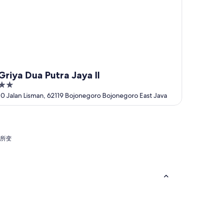
Griya Dua Putra Jaya II
2
out
10 Jalan Lisman, 62119 Bojonegoro Bojonegoro East Java
of
5
有所变