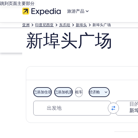
跳到页面主要部分
旅游产品
亚洲
印度尼西亚
东爪哇
新埠头
新埠头广场
新埠头广场
已添加住宿
已添加机票
租车
经济舱
出发地
目
浏览地图