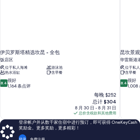
伊贝罗斯塔精选坎昆 - 全包
昆坎景观高
饭店区
华雷斯港
位于私人海滩
游泳池
位于私人
热水浴缸
含早餐
含早餐
8.4
8.4
很好
很好
8.4
8.4
分，
分，
1,164 条点评
1,00
总
总
每晚 $252
分
分
新
总计 $304
10，
10，
价
8 月 30 日 - 8 月 31 日
很
很
格
总价含税款和其他费用
好，
好，
$304
1,164
1,008
登录帐户并从数千家住宿中进行预订，即可获得 OneKeyCash
条
条
奖励金。更多奖励，更多精彩！
点
点
评
评
登录
免费注册