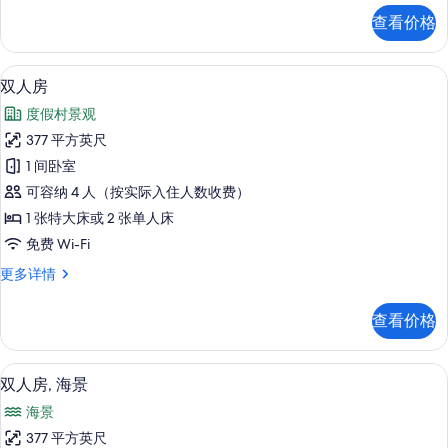
(Level)
客
查看价格
房,
的
海
所
景
双人房 | 迷你吧（备有免费物品）、
显
7
(Level)
有
双人房
示
更
照
度假村景观
多
双
片
信
377 平方英尺
人
息
1 间卧室
房
可容纳 4 人（按实际入住人数收费）
的
1 张特大床或 2 张单人床
所
免费 Wi-Fi
有
双
更多详情
照
人
片
房
查看价格
更
多
信
双人房, 海景 | 迷你吧（备有免费物
显
6
息
双人房, 海景
示
海景
双
377 平方英尺