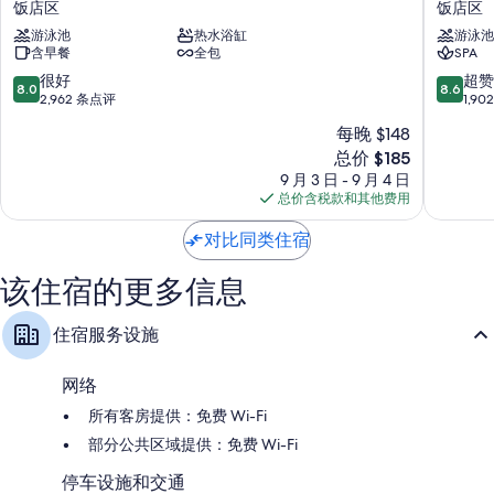
饭店区
饭店区
柯
NYX
游泳池
热水浴缸
游泳池
斯
全
含早餐
全包
SPA
达
包
西
式
8.0
8.6
很好
超赞
8.0
8.6
方
酒
分，
分，
2,962 条点评
1,9
全
店
总
总
每晚 $148
包
饭
分
分
新
度
总价 $185
店
10，
10，
价
假
区
很
超
9 月 3 日 - 9 月 4 日
格
村
好，
赞，
总价含税款和其他费用
$185
饭
2,962
1,902
店
条
条
对比同类住宿
区
点
点
评
评
该住宿的更多信息
住宿服务设施
网络
所有客房提供：免费 Wi-Fi
部分公共区域提供：免费 Wi-Fi
停车设施和交通