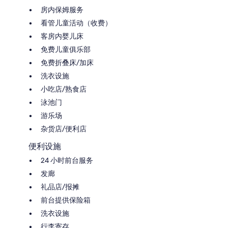
房内保姆服务
看管儿童活动（收费）
客房内婴儿床
免费儿童俱乐部
免费折叠床/加床
洗衣设施
小吃店/熟食店
泳池门
游乐场
杂货店/便利店
便利设施
24 小时前台服务
发廊
礼品店/报摊
前台提供保险箱
洗衣设施
行李寄存