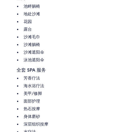
池畔躺椅
地处沙滩
花园
露台
沙滩毛巾
沙滩躺椅
沙滩遮阳伞
泳池遮阳伞
全套 SPA 服务
芳香疗法
海水浴疗法
美甲/修脚
面部护理
热石按摩
身体磨砂
深层组织按摩
水疗法