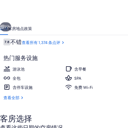
全
包
一个
下一个
式
77+
概述
客房
地点
政策
度
点
不错
7.8
查看所有 1,374 条点评
假
7.8/10
评
村
热门服务设施
的
游泳池
含早餐
照
全包
SPA
片
含停车设施
免费 Wi-Fi
3 室外游泳池，池畔遮阳伞，日光浴躺
库
查看全部
客房选择
查看这些日期的空房情况