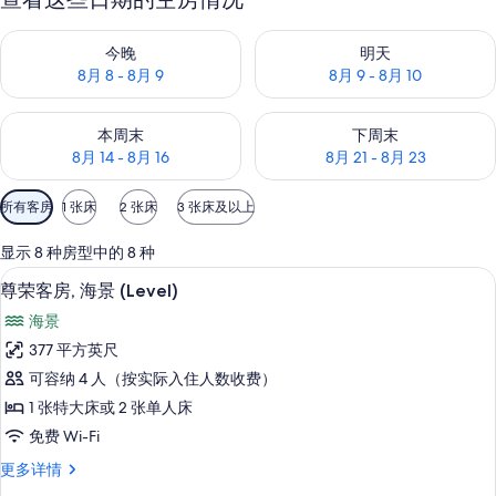
查看今晚的空房情况：8月 8 - 8月 9
查看明天的空房情况：8月 9 - 8
今晚
明天
8月 8 - 8月 9
8月 9 - 8月 10
查看本周末的空房情况：8月 14 - 8月 16
查看下周末的空房情况：8月 21 -
本周末
下周末
8月 14 - 8月 16
8月 21 - 8月 23
可
所有客房
1 张床
2 张床
3 张床及以上
用
的
显示 8 种房型中的 8 种
客
尊荣客房, 海景 (Level) | 迷你
显
6
尊荣客房, 海景 (Level)
房
示
筛
海景
尊
选
377 平方英尺
荣
条
可容纳 4 人（按实际入住人数收费）
客
件
1 张特大床或 2 张单人床
房,
免费 Wi-Fi
海
尊
更多详情
景
荣