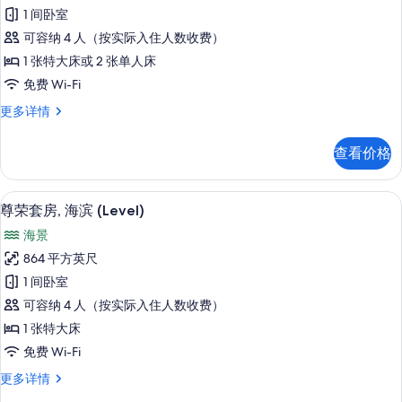
人
1 间卧室
房,
可容纳 4 人（按实际入住人数收费）
海
1 张特大床或 2 张单人床
景
免费 Wi-Fi
的
双
更多详情
所
人
有
房,
查看价格
海
照
景
片
更
迷你吧（备有免费物品）、客房内保险
显
9
多
尊荣套房, 海滨 (Level)
示
信
海景
息
尊
864 平方英尺
荣
1 间卧室
套
可容纳 4 人（按实际入住人数收费）
房,
1 张特大床
海
免费 Wi-Fi
滨
尊
更多详情
(Level)
荣