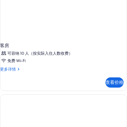
客房
可容纳 10 人（按实际入住人数收费）
免费 Wi-Fi
客
更多详情
房
更
查看价格
多
信
息