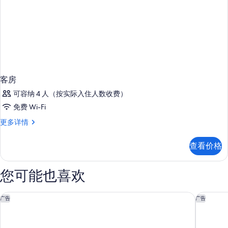
客房
可容纳 4 人（按实际入住人数收费）
免费 Wi-Fi
客
更多详情
房
更
查看价格
多
信
息
您可能也喜欢
伊贝罗斯塔精选坎昆 - 全包
昆坎景观高
广告
广告