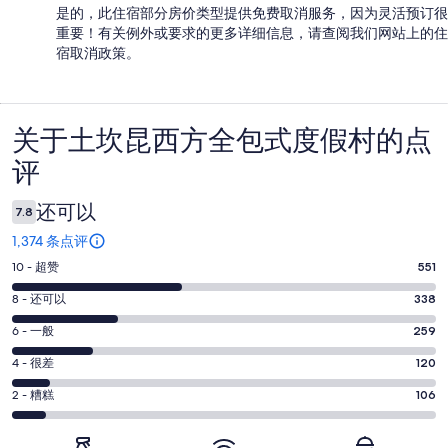
是的，此住宿部分房价类型提供免费取消服务，因为灵活预订很
重要！有关例外或要求的更多详细信息，请查阅我们网站上的住
宿取消政策。
关于土坎昆西方全包式度假村的点
点
评
评
还可以
7.8
1,374 条点评
10
10 - 超赞
551
分
8
8 - 还可以
338
-
分
超
6
6 - 一般
259
-
分
赞。
还
4
4 - 很差
120
-
551
分
可
一
2
条
2 - 糟糕
106
-
以。
分
般。
好
很
338
-
259
评，