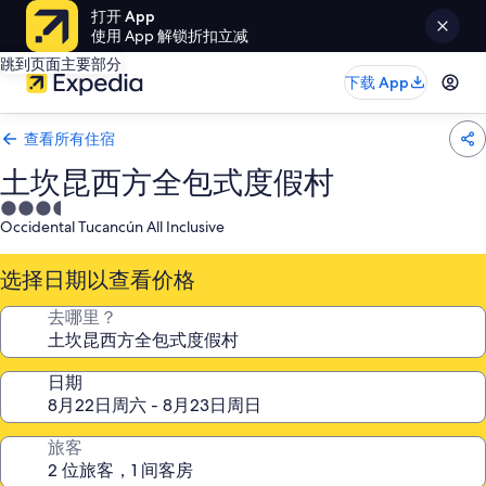
打开 App
使用 App 解锁折扣立减
跳到页面主要部分
下载 App
查看所有住宿
土坎昆西方全包式度假村
3.5
Occidental Tucancún All Inclusive
星
住
选择日期以查看价格
宿
去哪里？
日期
旅客