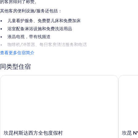
的客房得到了称赞。
其他客房便利设施/服务还包括：
儿童看护服务、免费婴儿床和免费加床
浴室配备淋浴设施和免费洗浴用品
液晶电视，带有线频道
咖啡机/冲茶器、每日客房清洁服务和电话
查看更多住宿简介
同类型住宿
坎昆柯斯达西方全包度假村
坎昆 NY
坎
坎
坎昆柯斯达西方全包度假村
坎昆 N
昆
昆