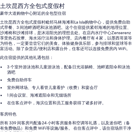
土坎昆西方全包式度假村
豪华大道购物中心附近的全包型住宿
土坎昆西方全包式度假村毗邻马林海滩和La Isla购物中心，提供免费自助
式早餐、3 间池畔酒吧和泳池酒吧。这个住宿提供紧邻海滩的地理位置、
沙滩椅和沙滩排球，是沐浴阳光的理想去处。在店内水疗中心Zenserenz
享受热石按摩、海水浴疗法和身体护理。店内餐厅有 4 家，以墨西哥菜等
为特色，一定要尝尝它们的美食。体验健身俱乐部，参与排球和篮球等丰
富活动。除了杂货店/便利店和露台外，住客还可以连接免费房内 WiFi。
此住宿提供的其他礼遇包括：
3 个室外游泳池和儿童游泳池，配备日光浴躺椅、池畔遮阳伞和泳池
酒吧
免费自助停车
室外网球场、专人看管儿童看护（收费）和宴会厅
1 间会议室、海滩遮阳伞和无烟场所
在住客点评中，海滨位置和员工服务获得了诸多好评。
客房特色
所有 339 间客房均配备24 小时客房服务和空调等礼遇，以及迷你吧（备
有免费物品）和免费 WiFi等设施/服务。 在住客点评中，该住宿场所干净