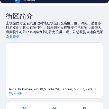
街区简介
土坎昆西方全包式度假村地处坎昆的饭店区，位于海滩，适合步
行游览而且周边购物便利。如果您的日程安排包括购物，豪华大
道购物中心和La Isla购物中心肯定值得一逛，若想欣赏当地自然景
观，可以探索马林海滩和海豚海滩。水上世界和雷伊遺址是另外
查看更多
两个值得推荐的游玩去处。抓住机会体验该地区的一些活动，如
高尔夫运动。
访问我们的坎昆旅行指南
查看坎昆的更多度假村
Avda. Kukulcan, km. 13,5. Lote 24, Cancun, QROO, 77500
显示地图
地图