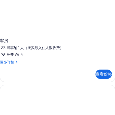
客房
可容纳 1 人（按实际入住人数收费）
免费 Wi-Fi
客
更多详情
房
更
查看价格
多
信
息