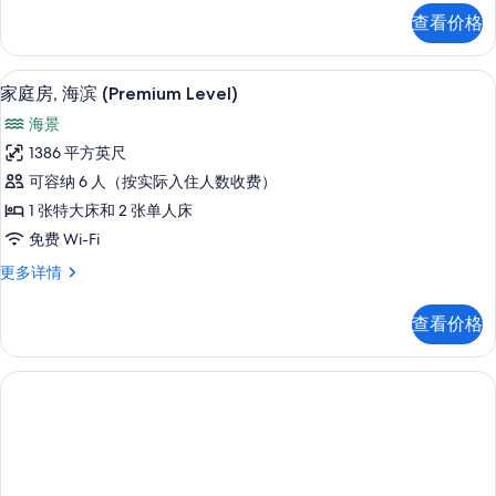
的
套
查看价格
房,
所
海
有
滨
家庭房, 海滨 (Premium Level
显
9
(Level)
照
家庭房, 海滨 (Premium Level)
示
更
片
海景
多
家
信
1386 平方英尺
庭
息
可容纳 6 人（按实际入住人数收费）
房,
1 张特大床和 2 张单人床
海
免费 Wi-Fi
滨
家
更多详情
(Premium
庭
Level)
房,
查看价格
海
的
滨
所
(Premium
有
Level)
更
照
多
片
信
息