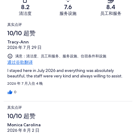
差。
条
糟
条
共
8.2
7.6
8.4
120
好
糕。
好
有
条
清洁度
服务设施
员工和服务
评，
106
评，
1374
好
共
点
条
共
条
真实点评
评，
有
好
有
点
评
10/10 超赞
共
1374
评，
1374
评
有
条
Tracy-Ann
共
条
1374
点
2026 年 7 月 29 日
有
点
条
评
1374
满意：清洁度、员工和服务、服务设施、住宿条件和设施
评
点
通过谷歌翻译
条
评
点
I stayed here in July 2026 and everything was absolutely
beautiful, the staff were very kind and always willing to assist.
评
2026 年 7 月入住 4 晚
0
真实点评
10/10 超赞
Monica Carolina
2026 年 8 月 2 日