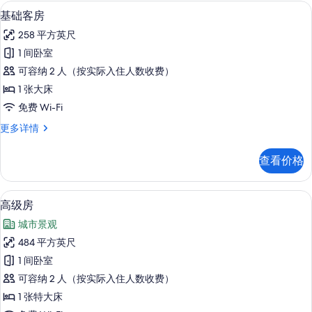
特
基础客房 | 高档床上用品、羽绒被、
显
4
大
所
基础客房
示
床
有
258 平方英尺
更
基
照
多
1 间卧室
础
信
片
可容纳 2 人（按实际入住人数收费）
息
客
1 张大床
房
免费 Wi-Fi
的
基
更多详情
所
础
有
客
查看价格
房
照
更
片
多
高级房 | 高档床上用品、羽绒被、迷
显
3
信
高级房
示
息
城市景观
高
484 平方英尺
级
1 间卧室
房
可容纳 2 人（按实际入住人数收费）
的
1 张特大床
所