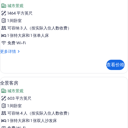
示
息
城市景观
奢
1464 平方英尺
华
1 间卧室
套
可容纳 3 人（按实际入住人数收费）
房,
1 张特大床和 1 张单人床
1
免费 Wi-Fi
间
奢
更多详情
卧
华
室,
套
查看价格
房,
城
1
市
间
全景客房 | 高档床上用品、羽绒被、
显
5
卧
景
全景客房
示
室,
观
城市景观
城
全
的
市
603 平方英尺
景
景
所
1 间卧室
观
客
有
更
可容纳 4 人（按实际入住人数收费）
房
多
照
1 张特大床和 1 张双人沙发床
信
的
片