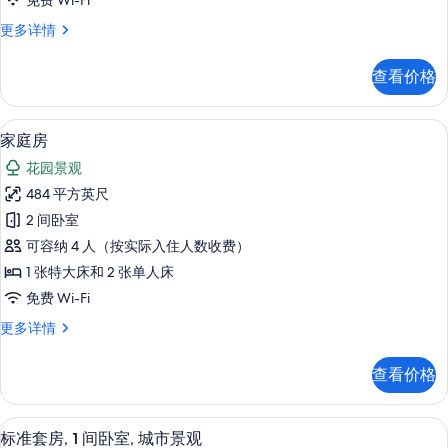
免费 Wi-Fi
息
所
全
更多详情
有
景
照
客
查看价格
房
片
更
多
家庭房 | 高档床上用品、羽绒被、迷
显
3
信
家庭房
示
息
花园景观
家
484 平方英尺
庭
2 间卧室
房
可容纳 4 人（按实际入住人数收费）
的
1 张特大床和 2 张单人床
所
免费 Wi-Fi
有
家
更多详情
照
庭
片
房
查看价格
更
多
信
标准套房, 1 间卧室, 城市景观 | 
显
3
息
标准套房, 1 间卧室, 城市景观