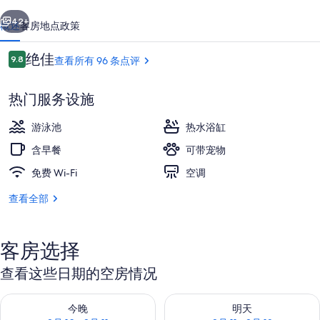
一个
下一个
库
42+
概述
客房
地点
政策
点
绝佳
9.8
查看所有 96 条点评
9.8/10
评
热门服务设施
游泳池
热水浴缸
含早餐
可带宠物
免费 Wi-Fi
空调
外观
查看全部
客房选择
查看这些日期的空房情况
查看今晚的空房情况：8月 10 - 8月 11
查看明天的空房情况：8月 11 - 8
今晚
明天