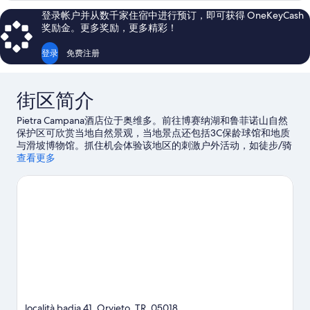
照
多
登录帐户并从数千家住宿中进行预订，即可获得 OneKeyCash
信
片
奖励金。更多奖励，更多精彩！
息
登录
免费注册
街区简介
Pietra Campana酒店位于奥维多。前往博赛纳湖和鲁菲诺山自然
保护区可欣赏当地自然景观，当地景点还包括3C保龄球馆和地质
与滑坡博物馆。抓住机会体验该地区的刺激户外活动，如徒步/骑
行。
查看更多
访问我们的奥维多旅行指南
查看奥维多的更多农业观光
località badia 41, Orvieto, TR, 05018