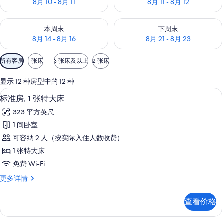
8月 10 - 8月 11
8月 11 - 8月 12
查看本周末的空房情况：8月 14 - 8月 16
查看下周末的空房情况：8月 21 -
本周末
下周末
8月 14 - 8月 16
8月 21 - 8月 23
可
所有客房
1 张床
3 张床及以上
2 张床
用
的
显示 12 种房型中的 12 种
客
标准房, 1 张特大床 | 高档床上用品
显
3
标准房, 1 张特大床
房
示
筛
323 平方英尺
标
选
1 间卧室
准
条
可容纳 2 人（按实际入住人数收费）
房,
件
1 张特大床
1
免费 Wi-Fi
张
标
更多详情
特
准
大
房,
查看价格
1
床
张
的