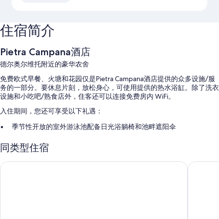
住宿简介
Pietra Campana酒店
德尔奥尔维托附近的豪华农舍
免费欧式早餐、火塘和花园仅是Pietra Campana酒店提供的众多设施/服
务的一部分。要休息片刻，放松身心，可使用提供的热水浴缸。除了洗衣
设施和小吃吧/熟食店外，住客还可以连接免费房内 WiFi。
入住期间，您还可享受以下礼遇：
季节性开放的室外游泳池配备日光浴躺椅和池畔遮阳伞
旅游/票务服务、礼宾服务和户外家具
同类型住宿
无烟场所
帕拉索皮克洛蜜妮酒店
凡拉的合
客房特色
Pietra Campana酒店的所有客房均拥有高档床上用品和空调等贴心细节，
以及免费 WiFi和保险箱等设施/服务。
其他的设施/服务还包括：