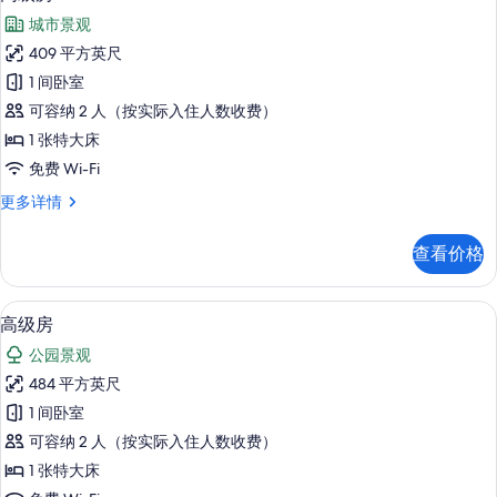
示
城市景观
高
409 平方英尺
级
1 间卧室
房
可容纳 2 人（按实际入住人数收费）
的
1 张特大床
所
免费 Wi-Fi
有
高
更多详情
照
级
片
房
查看价格
更
多
信
高级房 | 高档床上用品、羽绒被、迷
显
3
息
高级房
示
公园景观
高
484 平方英尺
级
1 间卧室
房
可容纳 2 人（按实际入住人数收费）
的
1 张特大床
所