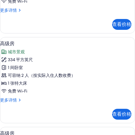
免费 Wi-Fi
有
高
更多详情
照
级
片
房
查看价格
更
多
信
高级房 | 高档床上用品、羽绒被、迷
显
2
息
高级房
示
城市景观
高
334 平方英尺
级
1 间卧室
房
可容纳 2 人（按实际入住人数收费）
的
1 张特大床
所
免费 Wi-Fi
有
高
更多详情
照
级
片
房
查看价格
更
多
信
高级房 | 高档床上用品、羽绒被、迷
显
2
息
高级房