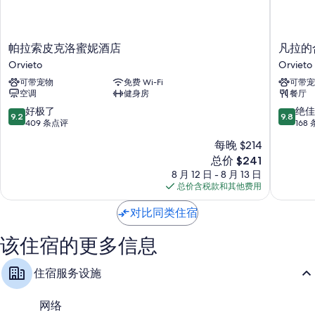
浴室配备坐浴盆和吹风机
暖气、每日客房清洁服务和电源适配器/充电器
帕
凡
帕拉索皮克洛蜜妮酒店
凡拉的
拉
拉
Orvieto
Orvieto
索
的
可带宠物
免费 Wi-Fi
可带宠
皮
合
空调
健身房
餐厅
克
租
洛
房
9.2
9.8
好极了
绝佳
9.2
9.8
蜜
和
分，
分，
409 条点评
168
妮
公
总
总
每晚 $214
酒
寓
分
分
新
店
总价 $241
Orvieto
10，
10，
价
Orvieto
好
绝
8 月 12 日 - 8 月 13 日
格
极
佳，
总价含税款和其他费用
$241
了，
168
409
条
对比同类住宿
条
点
点
评
该住宿的更多信息
评
住宿服务设施
网络