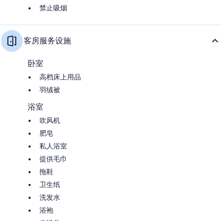
禁止吸烟
客房服务设施
卧室
高档床上用品
羽绒被
浴室
吹风机
肥皂
私人浴室
提供毛巾
拖鞋
卫生纸
洗发水
浴袍