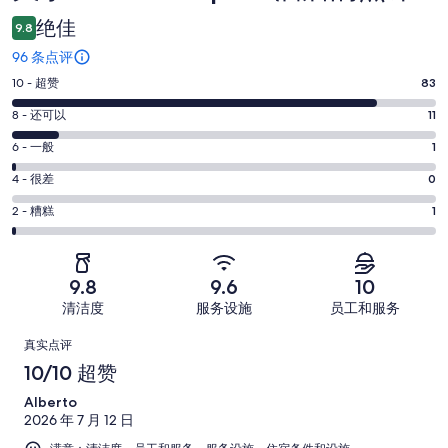
评
绝佳
9.8
96 条点评
10
10 - 超赞
83
分
8
8 - 还可以
11
-
分
超
6
6 - 一般
1
-
分
赞。
还
4
4 - 很差
0
-
83
分
可
一
2
条
2 - 糟糕
1
-
以。
分
般。
好
很
11
-
1
评，
差。
条
糟
条
共
9.8
9.6
10
0
好
糕。
好
有
条
清洁度
服务设施
员工和服务
评，
1
评，
96
好
共
点
条
共
条
真实点评
评，
有
好
有
点
评
10/10 超赞
共
96
评，
96
评
有
条
Alberto
共
条
96
点
2026 年 7 月 12 日
有
点
条
评