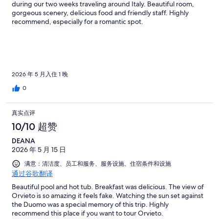
during our two weeks traveling around Italy. Beautiful room,
gorgeous scenery, delicious food and friendly staff. Highly
recommend, especially for a romantic spot.
2026 年 5 月入住 1 晚
0
真实点评
10/10 超赞
DEANA
2026 年 5 月 15 日
满意：清洁度、员工和服务、服务设施、住宿条件和设施
通过谷歌翻译
Beautiful pool and hot tub. Breakfast was delicious. The view of
Orvieto is so amazing it feels fake. Watching the sun set against
the Duomo was a special memory of this trip. Highly
recommend this place if you want to tour Orvieto.