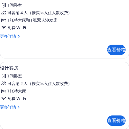
示
1 间卧室
标
可容纳 4 人（按实际入住人数收费）
准
1 张特大床和 1 张双人沙发床
套
免费 Wi-Fi
房,
标
更多详情
1
准
间
套
查看价格
房,
卧
1
室,
间
设计客房 | 高档床上用品、羽绒被、
显
2
卧
城
设计客房
示
室,
市
1 间卧室
城
设
景
市
可容纳 2 人（按实际入住人数收费）
计
景
观
1 张特大床
观
客
的
更
免费 Wi-Fi
房
多
所
设
更多详情
信
的
计
有
息
所
客
照
查看价格
房
有
片
更