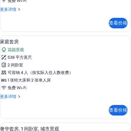
免费 Wi-Fi
有
高
更多详情
照
级
片
房
查看价格
更
多
信
家庭套房 | 高档床上用品、羽绒被、
显
5
息
家庭套房
示
花园景观
家
538 平方英尺
庭
2 间卧室
套
可容纳 4 人（按实际入住人数收费）
房
1 张特大床和 2 张单人床
的
免费 Wi-Fi
所
家
更多详情
有
庭
照
套
查看价格
房
片
更
多
奢华套房, 1 间卧室, 城市景观 | 
显
4
信
奢华套房, 1 间卧室, 城市景观