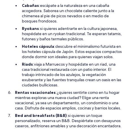
Cabañas
:escápate a la naturaleza en una cabaña
acogedora. Saborea un chocolate caliente junto a la
chimenea al pie de picos nevados o en medio de
bosques frondosos.
Ryokans
:si quieres adentrarte en la cultura japonesa,
hospédate en un ryokan tradicional. Te esperan tatamis,
futones y baños termales públicos.
Hoteles cápsula
:descubre el minimalismo futurista en
los hoteles cápsula de Japón. Estos espacios compactos
donde dormir son ideales para quienes viajan solos.
Riads
:viaja a Marruecos y hospédate en un riad, una
casa tradicional restaurada con un patio interior. El
trabajo intrincado de los azulejos, la vegetación
exuberante y las fuentes tranquilas crean un oasis en las
ciudades bulliciosas.
Rentas vacacionales
:¿quieres sentirte como en tu hogar
mientras exploras una nueva ciudad? Elige una renta
vacacional, ya sea un departamento, un condominio o una
casa. Disfruta de espacios amplios, cocinas y barrios locales.
Bed and breakfasts (B&B)
:si quieres un toque
personalizado, reserva un B&B. Despiértate con desayunos
caseros, anfitriones amables y una decoración encantadora.