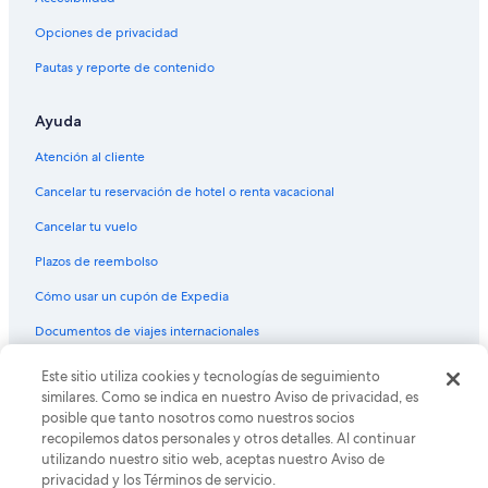
Opciones de privacidad
Pautas y reporte de contenido
Ayuda
Atención al cliente
Cancelar tu reservación de hotel o renta vacacional
Cancelar tu vuelo
Plazos de reembolso
Cómo usar un cupón de Expedia
Documentos de viajes internacionales
© 2026 Expedia, Inc., una empresa de Expedia Group. Todos los
Este sitio utiliza cookies y tecnologías de seguimiento
derechos reservados. Expedia y el logo de Expedia son marcas
similares. Como se indica en nuestro Aviso de privacidad, es
registradas o marcas comerciales de Expedia, Inc. CST# 2029030-50.
posible que tanto nosotros como nuestros socios
recopilemos datos personales y otros detalles. Al continuar
utilizando nuestro sitio web, aceptas nuestro Aviso de
privacidad y los Términos de servicio.