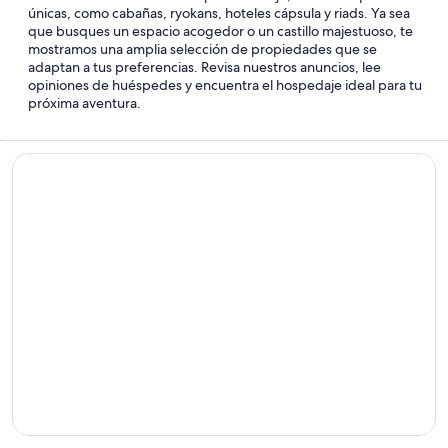
únicas, como cabañas, ryokans, hoteles cápsula y riads. Ya sea
que busques un espacio acogedor o un castillo majestuoso, te
mostramos una amplia selección de propiedades que se
adaptan a tus preferencias. Revisa nuestros anuncios, lee
opiniones de huéspedes y encuentra el hospedaje ideal para tu
próxima aventura.
Hoteles de playa
Hoteles
de
playa